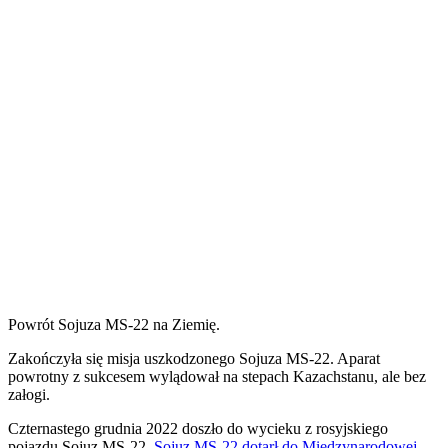
Powrót Sojuza MS-22 na Ziemię.
Z
akończyła się misja uszkodzonego Sojuza MS-22. Aparat
powrotny z sukcesem wylądował na stepach Kazachstanu, ale bez
załogi.
Czternastego grudnia 2022 doszło do wycieku z rosyjskiego
pojazdu Sojuz MS-22.
Sojuz MS-22 dotarł do Międzynarodowej