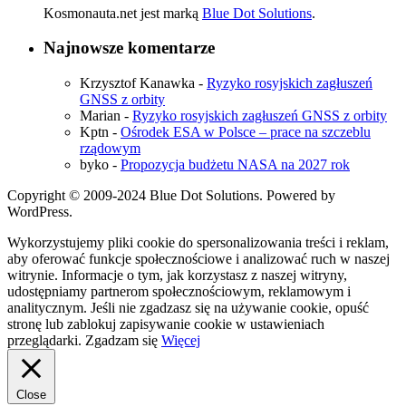
Kosmonauta.net jest marką
Blue Dot Solutions
.
Najnowsze komentarze
Krzysztof Kanawka
-
Ryzyko rosyjskich zagłuszeń
GNSS z orbity
Marian
-
Ryzyko rosyjskich zagłuszeń GNSS z orbity
Kptn
-
Ośrodek ESA w Polsce – prace na szczeblu
rządowym
byko
-
Propozycja budżetu NASA na 2027 rok
Copyright © 2009-2024 Blue Dot Solutions. Powered by
WordPress.
Wykorzystujemy pliki cookie do spersonalizowania treści i reklam,
aby oferować funkcje społecznościowe i analizować ruch w naszej
witrynie. Informacje o tym, jak korzystasz z naszej witryny,
udostępniamy partnerom społecznościowym, reklamowym i
analitycznym. Jeśli nie zgadzasz się na używanie cookie, opuść
stronę lub zablokuj zapisywanie cookie w ustawieniach
przeglądarki.
Zgadzam się
Więcej
Close