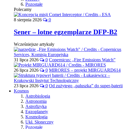
Pozostałe
Polecamy
8 sierpnia 2026
0
Sener – lotne egzemplarze DFP-B2
Wcześniejsze artykuły
31 lipca 2026
0
Copernicus: „Fire Emissions Watch”
26 lipca 2026
0
MIRORES – projekt MIRGUARD614
23 lipca 2026
0
Od zużytego „paluszka” do super-baterii
Kosmos
Astrobiologia
Astronomia
Astrofizyka
Egzoplanety
Kosmologia
Ukł. Słoneczny
Pozostałe