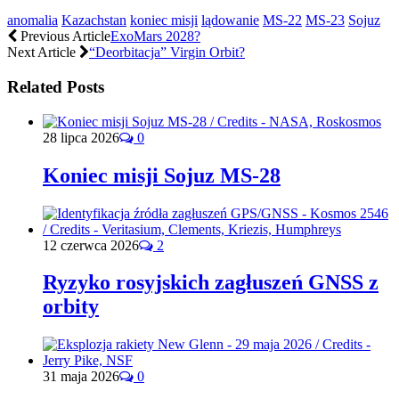
anomalia
Kazachstan
koniec misji
lądowanie
MS-22
MS-23
Sojuz
Previous Article
ExoMars 2028?
Next Article
“Deorbitacja” Virgin Orbit?
Related Posts
28 lipca 2026
0
Koniec misji Sojuz MS-28
12 czerwca 2026
2
Ryzyko rosyjskich zagłuszeń GNSS z
orbity
31 maja 2026
0