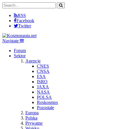
RSS
Facebook
Twitter
Navigate
Forum
Sektor
Agencje
CNES
CNSA
ESA
ISRO
JAXA
NASA
POLSA
Roskosmos
Pozostałe
Europa
Polska
Prywatne
Wojsko