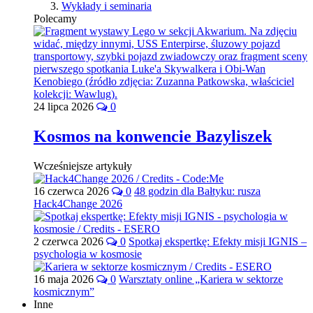
Wykłady i seminaria
Polecamy
24 lipca 2026
0
Kosmos na konwencie Bazyliszek
Wcześniejsze artykuły
16 czerwca 2026
0
48 godzin dla Bałtyku: rusza
Hack4Change 2026
2 czerwca 2026
0
Spotkaj ekspertkę: Efekty misji IGNIS –
psychologia w kosmosie
16 maja 2026
0
Warsztaty online „Kariera w sektorze
kosmicznym”
Inne