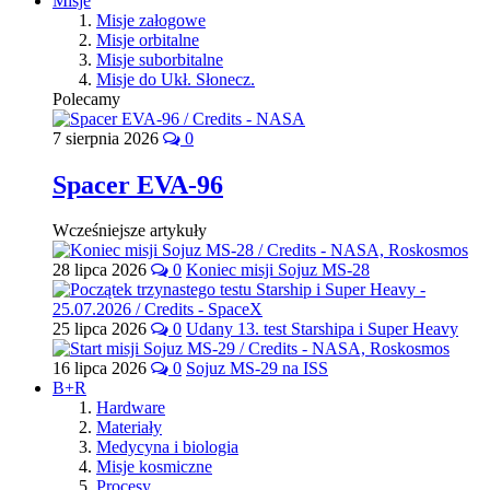
Misje
Misje załogowe
Misje orbitalne
Misje suborbitalne
Misje do Ukł. Słonecz.
Polecamy
7 sierpnia 2026
0
Spacer EVA-96
Wcześniejsze artykuły
28 lipca 2026
0
Koniec misji Sojuz MS-28
25 lipca 2026
0
Udany 13. test Starshipa i Super Heavy
16 lipca 2026
0
Sojuz MS-29 na ISS
B+R
Hardware
Materiały
Medycyna i biologia
Misje kosmiczne
Procesy