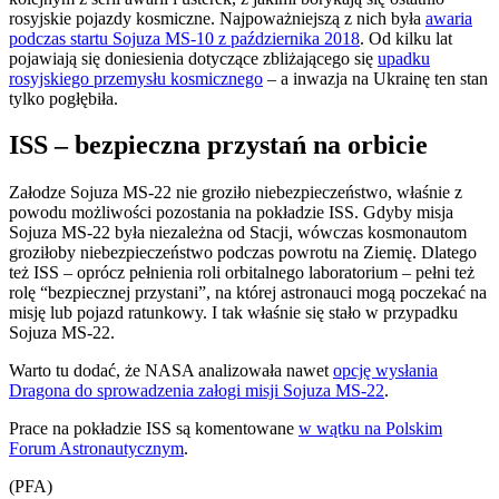
rosyjskie pojazdy kosmiczne. Najpoważniejszą z nich była
awaria
podczas startu Sojuza MS-10 z października 2018
. Od kilku lat
pojawiają się doniesienia dotyczące zbliżającego się
upadku
rosyjskiego przemysłu kosmicznego
– a inwazja na Ukrainę ten stan
tylko pogłębiła.
ISS – bezpieczna przystań na orbicie
Załodze Sojuza MS-22 nie groziło niebezpieczeństwo, właśnie z
powodu możliwości pozostania na pokładzie ISS. Gdyby misja
Sojuza MS-22 była niezależna od Stacji, wówczas kosmonautom
groziłoby niebezpieczeństwo podczas powrotu na Ziemię. Dlatego
też ISS – oprócz pełnienia roli orbitalnego laboratorium – pełni też
rolę “bezpiecznej przystani”, na której astronauci mogą poczekać na
misję lub pojazd ratunkowy. I tak właśnie się stało w przypadku
Sojuza MS-22.
Warto tu dodać, że NASA analizowała nawet
opcję wysłania
Dragona do sprowadzenia załogi misji Sojuza MS-22
.
Prace na pokładzie ISS są komentowane
w wątku na Polskim
Forum Astronautycznym
.
(PFA)