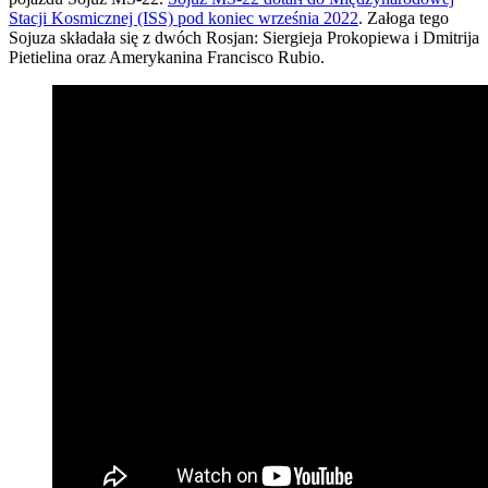
Stacji Kosmicznej (ISS) pod koniec września 2022
. Załoga tego
Sojuza składała się z dwóch Rosjan: Siergieja Prokopiewa i Dmitrija
Pietielina oraz Amerykanina Francisco Rubio.