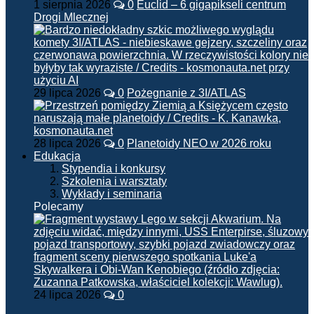
1 sierpnia 2026
0
Euclid – 6 gigapikseli centrum
Drogi Mlecznej
29 lipca 2026
0
Pożegnanie z 3I/ATLAS
28 lipca 2026
0
Planetoidy NEO w 2026 roku
Edukacja
Stypendia i konkursy
Szkolenia i warsztaty
Wykłady i seminaria
Polecamy
24 lipca 2026
0