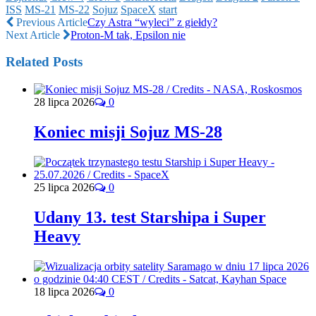
ISS
MS-21
MS-22
Sojuz
SpaceX
start
Previous Article
Czy Astra “wyleci” z giełdy?
Next Article
Proton-M tak, Epsilon nie
Related Posts
28 lipca 2026
0
Koniec misji Sojuz MS-28
25 lipca 2026
0
Udany 13. test Starshipa i Super
Heavy
18 lipca 2026
0