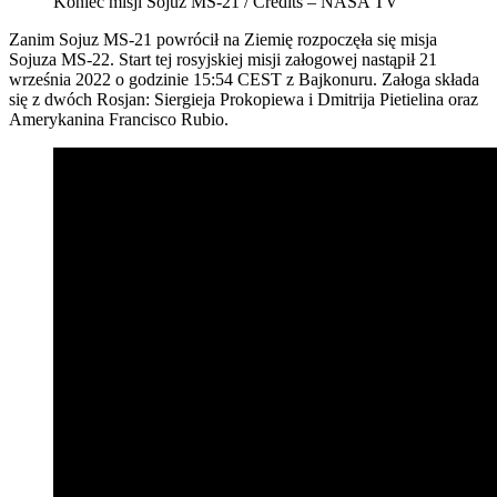
Koniec misji Sojuz MS-21 / Credits – NASA TV
Zanim Sojuz MS-21 powrócił na Ziemię rozpoczęła się misja
Sojuza MS-22. Start tej rosyjskiej misji załogowej nastąpił 21
września 2022 o godzinie 15:54 CEST z Bajkonuru. Załoga składa
się z dwóch Rosjan: Siergieja Prokopiewa i Dmitrija Pietielina oraz
Amerykanina Francisco Rubio.