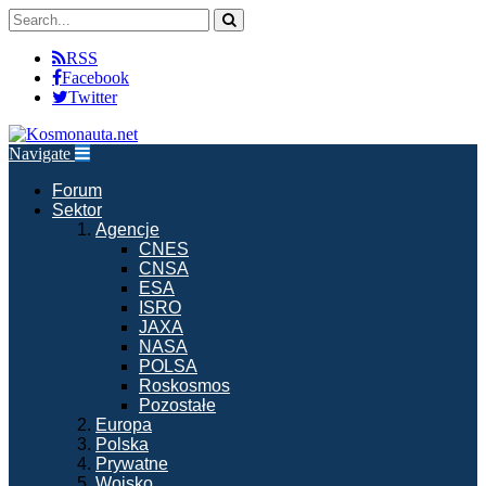
RSS
Facebook
Twitter
Navigate
Forum
Sektor
Agencje
CNES
CNSA
ESA
ISRO
JAXA
NASA
POLSA
Roskosmos
Pozostałe
Europa
Polska
Prywatne
Wojsko