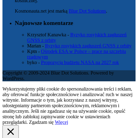
kosmicznej.
Kosmonauta.net jest marką
Blue Dot Solutions
.
Najnowsze komentarze
Krzysztof Kanawka
-
Ryzyko rosyjskich zagłuszeń
GNSS z orbity
Marian
-
Ryzyko rosyjskich zagłuszeń GNSS z orbity
Kptn
-
Ośrodek ESA w Polsce – prace na szczeblu
rządowym
byko
-
Propozycja budżetu NASA na 2027 rok
Copyright © 2009-2024 Blue Dot Solutions. Powered by
WordPress.
Wykorzystujemy pliki cookie do spersonalizowania treści i reklam,
aby oferować funkcje społecznościowe i analizować ruch w naszej
witrynie. Informacje o tym, jak korzystasz z naszej witryny,
udostępniamy partnerom społecznościowym, reklamowym i
analitycznym. Jeśli nie zgadzasz się na używanie cookie, opuść
stronę lub zablokuj zapisywanie cookie w ustawieniach
przeglądarki.
Zgadzam się
Więcej