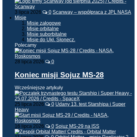
3 lipca 2026
0
Scanway – współpraca z JPL NASA
Misje
Misje załogowe
Misje orbitalne
Misje suborbitalne
Misje do Ukł. Słonecz.
Polecamy
28 lipca 2026
0
Koniec misji Sojuz MS-28
Wcześniejsze artykuły
25 lipca 2026
0
Udany 13. test Starshipa i Super
Heavy
16 lipca 2026
0
Sojuz MS-29 na ISS