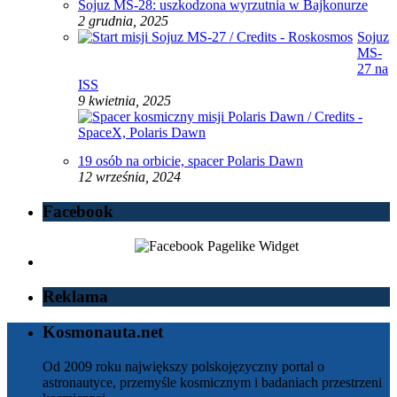
Sojuz MS-28: uszkodzona wyrzutnia w Bajkonurze
2 grudnia, 2025
Sojuz
MS-
27 na
ISS
9 kwietnia, 2025
19 osób na orbicie, spacer Polaris Dawn
12 września, 2024
Facebook
Reklama
Kosmonauta.net
Od 2009 roku największy polskojęzyczny portal o
astronautyce, przemyśle kosmicznym i badaniach przestrzeni