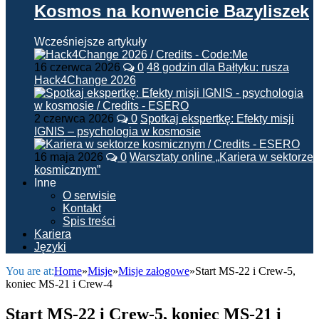
Kosmos na konwencie Bazyliszek
Wcześniejsze artykuły
16 czerwca 2026
0
48 godzin dla Bałtyku: rusza
Hack4Change 2026
2 czerwca 2026
0
Spotkaj ekspertkę: Efekty misji
IGNIS – psychologia w kosmosie
16 maja 2026
0
Warsztaty online „Kariera w sektorze
kosmicznym”
Inne
O serwisie
Kontakt
Spis treści
Kariera
Języki
You are at:
Home
»
Misje
»
Misje załogowe
»
Start MS-22 i Crew-5,
koniec MS-21 i Crew-4
Start MS-22 i Crew-5, koniec MS-21 i