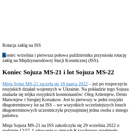
Rotacja załóg na ISS
K
oniec września i pierwsza połowa października przyniosła rotację
załóg na Międzynarodowej Stacji Kosmicznej (ISS).
Koniec Sojuza MS-21 i lot Sojuza MS-22
Misja Sojuz MS-21 zaczęła się 18 marca 2022
– już po rozpoczęciu
rosyjskich działań wojennych w Ukrainie. Na pokładzie tego Sojuza
znalazła się trójka rosyjskich kosmonautów: Oleg Artiemjew, Denis
Matwiejew i Siergiej Korsakow. Jest to pierwszy w pełni rosyjski
długoterminowy lot na ISS – we wszystkich wcześniejszych lotach
długoterminowych uczestniczyła przynajmniej jedna osoba z innego
państwa.
Misja Sojuza MS-21 na ISS zakończyła się 29 września 2022 o
godzinie 12:57. Lądowanie w stepach Kazachstanu przebiegło