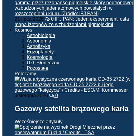
21 lipca 2026
0
IFJ PAN: Jeden eksperyment, cała
mapa izotopów ze wzbudzeniami pigmejskimi
Kosmos
Astrobiologia
Astronomia
Astrofizyka
Egzoplanety
Kosmologia
Ukł. Słoneczny
Pozostałe
Polecamy
3 sierpnia 2026
0
Gazowy satelita brązowego karła
Wcześniejsze artykuły