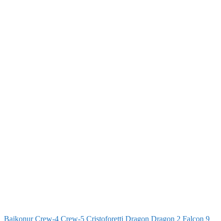
Bajkonur
Crew-4
Crew-5
Cristoforetti
Dragon
Dragon 2
Falcon 9