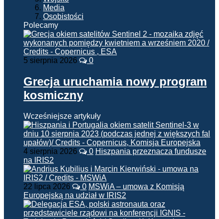
Media
Osobistości
Polecamy
5 sierpnia 2026
0
Grecja uruchamia nowy program
kosmiczny
Wcześniejsze artykuły
4 sierpnia 2026
0
Hiszpania przeznacza fundusze
na IRIS2
22 lipca 2026
0
MSWiA – umowa z Komisją
Europejską na udział w IRIS2