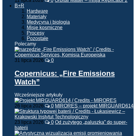
11 lipca 2026
0
Orbital Matter – misja Replicator 2
B+R
Hardware
Materiały
Medycyna i biologia
Misje kosmiczne
Procesy
Pozostałe
Polecamy
31 lipca 2026
0
Copernicus: „Fire Emissions
Watch”
Wcześniejsze artykuły
26 lipca 2026
0
MIRORES – projekt MIRGUARD614
23 lipca 2026
0
Od zużytego „paluszka” do super-
baterii