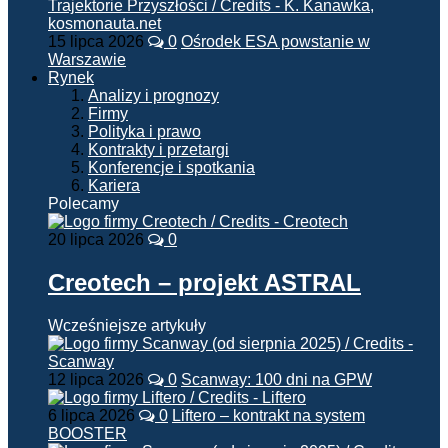
15 lipca 2026
0
Ośrodek ESA powstanie w
Warszawie
Rynek
Analizy i prognozy
Firmy
Polityka i prawo
Kontrakty i przetargi
Konferencje i spotkania
Kariera
Polecamy
20 lipca 2026
0
Creotech – projekt ASTRAL
Wcześniejsze artykuły
12 lipca 2026
0
Scanway: 100 dni na GPW
6 lipca 2026
0
Liftero – kontrakt na system
BOOSTER