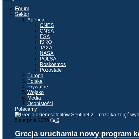
Forum
Sektor
Agencje
CNES
CNSA
ESA
ISRO
JAXA
NASA
POLSA
Roskosmos
Pozostałe
Europa
Polska
Prywatne
Wojsko
Media
Osobistości
Polecamy
5 sierpnia 2026
0
Grecja uruchamia nowy program 