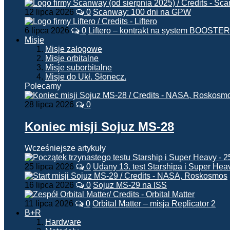
12 lipca 2026
0
Scanway: 100 dni na GPW
6 lipca 2026
0
Liftero – kontrakt na system BOOSTER
Misje
Misje załogowe
Misje orbitalne
Misje suborbitalne
Misje do Ukł. Słonecz.
Polecamy
28 lipca 2026
0
Koniec misji Sojuz MS-28
Wcześniejsze artykuły
25 lipca 2026
0
Udany 13. test Starshipa i Super Hea
16 lipca 2026
0
Sojuz MS-29 na ISS
11 lipca 2026
0
Orbital Matter – misja Replicator 2
B+R
Hardware