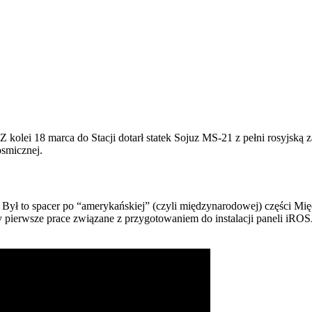
olei 18 marca do Stacji dotarł statek Sojuz MS-21 z pełni rosyjską zał
smicznej.
Był to spacer po “amerykańskiej” (czyli międzynarodowej) części Mię
 pierwsze prace związane z przygotowaniem do instalacji paneli iROS