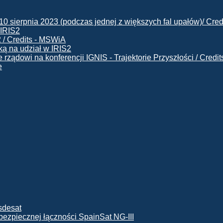
 IRIS2
ą na udział w IRIS2
e
ę bezpiecznej łączności SpainSat NG-III