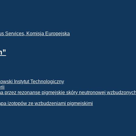
h”
rii
apa izotopów ze wzbudzeniami pigmejskimi