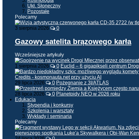
Kosmologia
Ukł. Słoneczny
Pozostałe
Polecamy
3 sierpnia 2026
0
Gazowy satelita brązowego karła
Wcześniejsze artykuły
1 sierpnia 2026
0
Euclid – 6 gigapikseli centrum Drog
29 lipca 2026
0
Pożegnanie z 3I/ATLAS
28 lipca 2026
0
Planetoidy NEO w 2026 roku
Edukacja
Stypendia i konkursy
Szkolenia i warsztaty
Wykłady i seminaria
Polecamy
24 lipca 2026
0