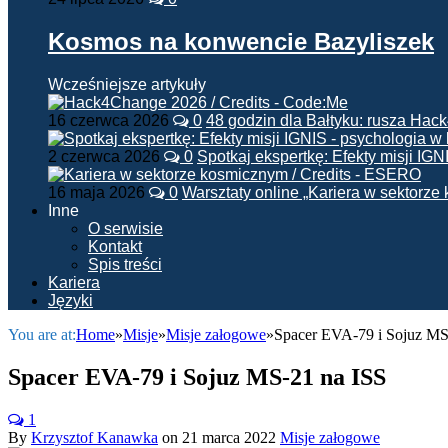
Kosmos na konwencie Bazyliszek
Wcześniejsze artykuły
16 czerwca 2026
0
48 godzin dla Bałtyku: rusza Ha
2 czerwca 2026
0
Spotkaj ekspertkę: Efekty misji IG
16 maja 2026
0
Warsztaty online „Kariera w sektorz
Inne
O serwisie
Kontakt
Spis treści
Kariera
Języki
You are at:
Home
»
Misje
»
Misje załogowe
»
Spacer EVA-79 i Sojuz MS
Spacer EVA-79 i Sojuz MS-21 na ISS
1
By
Krzysztof Kanawka
on
21 marca 2022
Misje załogowe