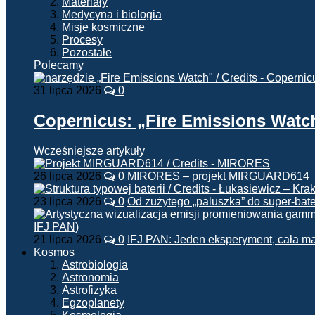
Materiały
Medycyna i biologia
Misje kosmiczne
Procesy
Pozostałe
Polecamy
31 lipca 2026
0
Copernicus: „Fire Emissions Watc
Wcześniejsze artykuły
26 lipca 2026
0
MIRORES – projekt MIRGUARD614
23 lipca 2026
0
Od zużytego „paluszka” do super-bate
21 lipca 2026
0
IFJ PAN: Jeden eksperyment, cała m
Kosmos
Astrobiologia
Astronomia
Astrofizyka
Egzoplanety