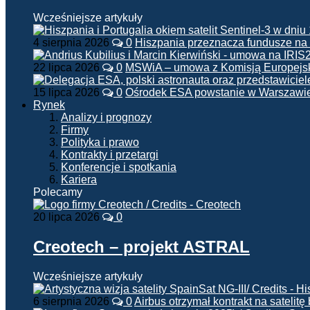
Wcześniejsze artykuły
4 sierpnia 2026
0
Hiszpania przeznacza fundusze na
22 lipca 2026
0
MSWiA – umowa z Komisją Europejsk
15 lipca 2026
0
Ośrodek ESA powstanie w Warszawi
Rynek
Analizy i prognozy
Firmy
Polityka i prawo
Kontrakty i przetargi
Konferencje i spotkania
Kariera
Polecamy
20 lipca 2026
0
Creotech – projekt ASTRAL
Wcześniejsze artykuły
6 sierpnia 2026
0
Airbus otrzymał kontrakt na satelit