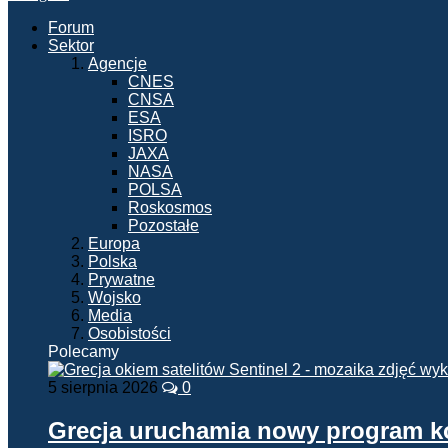
Forum
Sektor
Agencje
CNES
CNSA
ESA
ISRO
JAXA
NASA
POLSA
Roskosmos
Pozostałe
Europa
Polska
Prywatne
Wojsko
Media
Osobistości
Polecamy
5 sierpnia 2026
0
Grecja uruchamia nowy program 