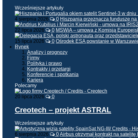
Wcześniejsze artykuły
4 sierpnia 2026
0
Hiszpania przeznacza fundusze na
22 lipca 2026
0
MSWiA – umowa z Komisją Europejsk
15 lipca 2026
0
Ośrodek ESA powstanie w Warszawi
Rynek
Analizy i prognozy
Firmy
Polityka i prawo
Kontrakty i przetargi
Konferencje i spotkania
Kariera
Polecamy
20 lipca 2026
0
Creotech – projekt ASTRAL
Wcześniejsze artykuły
6 sierpnia 2026
0
Airbus otrzymał kontrakt na satelit