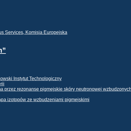
h”
rii
apa izotopów ze wzbudzeniami pigmejskimi