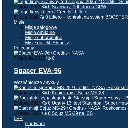
12 lipca 2026
0
Scanway: 100 dni na GPW
6 lipca 2026
0
Liftero – kontrakt na system BOOSTER
Misje
Misje załogowe
Misje orbitalne
Misje suborbitalne
Misje do Ukł. Słonecz.
Polecamy
7 sierpnia 2026
0
Spacer EVA-96
Wcześniejsze artykuły
28 lipca 2026
0
Koniec misji Sojuz MS-28
25 lipca 2026
0
Udany 13. test Starshipa i Super Hea
16 lipca 2026
0
Sojuz MS-29 na ISS
B+R
Hardware