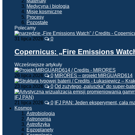
Materiały
Medycyna i biologia
Misje kosmiczne
Procesy
Pozostałe
Polecamy
31 lipca 2026
0
Copernicus: „Fire Emissions Watc
Wcześniejsze artykuły
26 lipca 2026
0
MIRORES – projekt MIRGUARD614
23 lipca 2026
0
Od zużytego „paluszka” do super-bate
21 lipca 2026
0
IFJ PAN: Jeden eksperyment, cała m
Kosmos
Astrobiologia
Astronomia
Astrofizyka
Egzoplanety