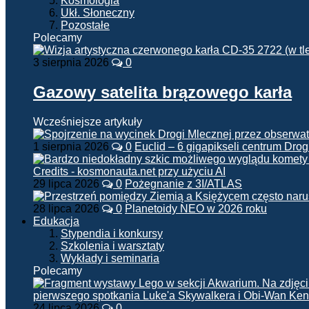
Kosmologia
Ukł. Słoneczny
Pozostałe
Polecamy
3 sierpnia 2026
0
Gazowy satelita brązowego karła
Wcześniejsze artykuły
1 sierpnia 2026
0
Euclid – 6 gigapikseli centrum Drog
29 lipca 2026
0
Pożegnanie z 3I/ATLAS
28 lipca 2026
0
Planetoidy NEO w 2026 roku
Edukacja
Stypendia i konkursy
Szkolenia i warsztaty
Wykłady i seminaria
Polecamy
24 lipca 2026
0