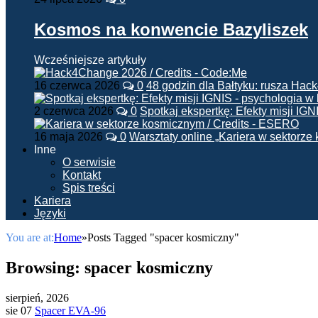
Kosmos na konwencie Bazyliszek
Wcześniejsze artykuły
16 czerwca 2026
0
48 godzin dla Bałtyku: rusza Ha
2 czerwca 2026
0
Spotkaj ekspertkę: Efekty misji IG
16 maja 2026
0
Warsztaty online „Kariera w sektorz
Inne
O serwisie
Kontakt
Spis treści
Kariera
Języki
You are at:
Home
»
Posts Tagged "spacer kosmiczny"
Browsing:
spacer kosmiczny
sierpień, 2026
sie 07
Spacer EVA-96