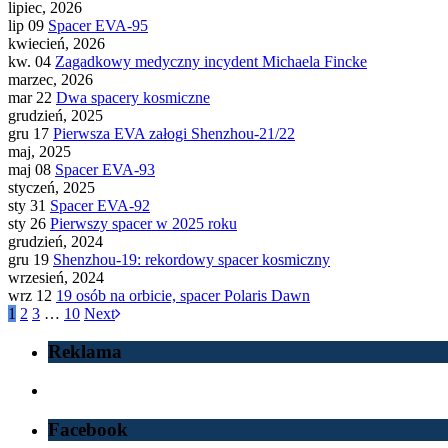
lipiec, 2026
lip 09
Spacer EVA-95
kwiecień, 2026
kw. 04
Zagadkowy medyczny incydent Michaela Fincke
marzec, 2026
mar 22
Dwa spacery kosmiczne
grudzień, 2025
gru 17
Pierwsza EVA załogi Shenzhou-21/22
maj, 2025
maj 08
Spacer EVA-93
styczeń, 2025
sty 31
Spacer EVA-92
sty 26
Pierwszy spacer w 2025 roku
grudzień, 2024
gru 19
Shenzhou-19: rekordowy spacer kosmiczny
wrzesień, 2024
wrz 12
19 osób na orbicie, spacer Polaris Dawn
1
2
3
…
10
Next
Reklama
Facebook