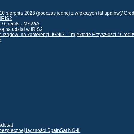
 IRIS2
ą na udział w IRIS2
e
ę bezpiecznej łączności SpainSat NG-III