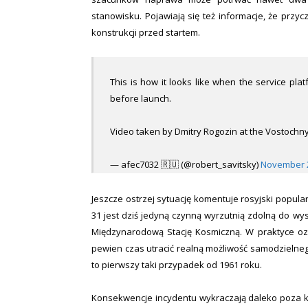
stanowisku. Pojawiają się też informacje, że przy
konstrukcji przed startem.
This is how it looks like when the service pla
before launch.
Video taken by Dmitry Rogozin at the Vostoch
— afec7032 🇷🇺 (@robert_savitsky)
November 2
Jeszcze ostrzej sytuację komentuje rosyjski popula
31 jest dziś jedyną czynną wyrzutnią zdolną do w
Międzynarodową Stację Kosmiczną. W praktyce oz
pewien czas utracić realną możliwość samodzielne
to pierwszy taki przypadek od 1961 roku.
Konsekwencje incydentu wykraczają daleko poza kw