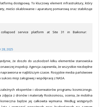
tformą dostępową. To kluczowy element infrastruktury, który
ty, mieści okablowanie i aparaturę pomiarową oraz stabilizuje
collapsed service platform at Site 31 in Baikonur:
 28, 2025
edynie, że doszło do uszkodzeń kilku elementów stanowiska
onawczej inspekcji. Agencja zapewniła, że wszystkie niezbędne
e naprawiona w najbliższym czasie. Rosyjskie media państwowe
 sukces misji załogowej i współpracę z NASA.
iezależnych ekspertów i obserwatorów programu kosmicznego.
na zdjęcia z dronów i materiały Roskosmosu, ocenia, że mobilna
ż konieczna będzie jej całkowita wymiana. Według wstępnych
 lata i wymagać poważnych prac budowlanych na samym