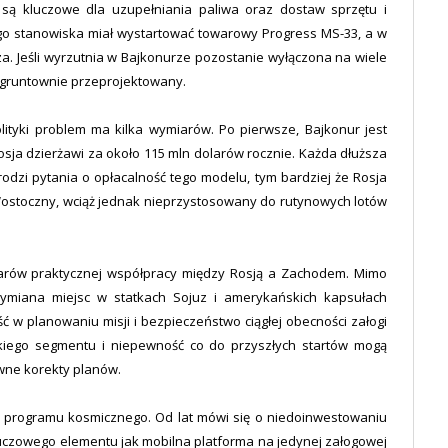
 są kluczowe dla uzupełniania paliwa oraz dostaw sprzętu i
ego stanowiska miał wystartować towarowy Progress MS-33, a w
za. Jeśli wyrzutnia w Bajkonurze pozostanie wyłączona na wiele
 gruntownie przeprojektowany.
ityki problem ma kilka wymiarów. Po pierwsze, Bajkonur jest
a dzierżawi za około 115 mln dolarów rocznie. Każda dłuższa
zi pytania o opłacalność tego modelu, tym bardziej że Rosja
ostoczny, wciąż jednak nieprzystosowany do rutynowych lotów
zarów praktycznej współpracy między Rosją a Zachodem. Mimo
 wymiana miejsc w statkach Sojuz i amerykańskich kapsułach
 w planowaniu misji i bezpieczeństwo ciągłej obecności załogi
skiego segmentu i niepewność co do przyszłych startów mogą
wne korekty planów.
go programu kosmicznego. Od lat mówi się o niedoinwestowaniu
kluczowego elementu jak mobilna platforma na jedynej załogowej