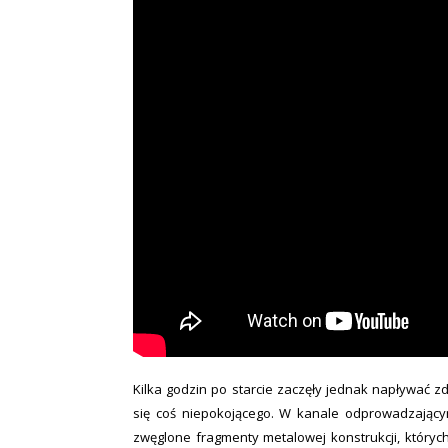
Kilka godzin po starcie zaczęły jednak napływać zd
się coś niepokojącego. W kanale odprowadzający
zwęglone fragmenty metalowej konstrukcji, których