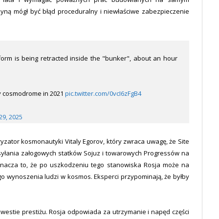
czyną mógł być błąd proceduralny i niewłaściwe zabezpieczenie
tform is being retracted inside the "bunker", about an hour
ny cosmodrome in 2021
pic.twitter.com/0vcI6zFgB4
9, 2025
ryzator kosmonautyki Vitaly Egorov, który zwraca uwagę, że Site
ysyłania załogowych statków Sojuz i towarowych Progressów na
nacza to, że po uszkodzeniu tego stanowiska Rosja może na
go wynoszenia ludzi w kosmos. Eksperci przypominają, że byłby
estie prestiżu. Rosja odpowiada za utrzymanie i napęd części