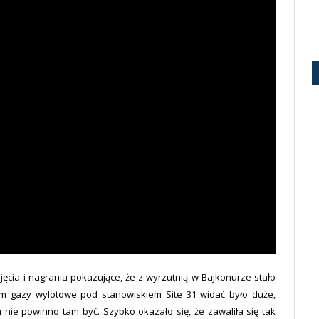
jęcia i nagrania pokazujące, że z wyrzutnią w Bajkonurze stało
m gazy wylotowe pod stanowiskiem Site 31 widać było duże,
 nie powinno tam być. Szybko okazało się, że zawaliła się tak