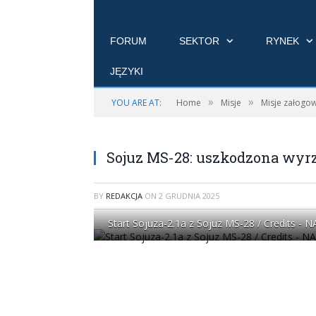
FORUM
SEKTOR
RYNEK
JĘZYKI
»
»
YOU ARE AT:
Home
Misje
Misje załogo
Sojuz MS-28: uszkodzona wyr
BY
REDAKCJA
ON
2 GRUDNIA 2025
Start Sojuza-2.1a z Sojuz MS-28 / Credits - 