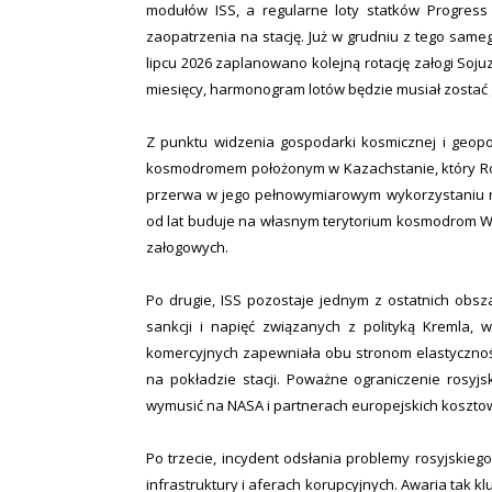
modułów ISS, a regularne loty statków Progress
zaopatrzenia na stację. Już w grudniu z tego sam
lipcu 2026 zaplanowano kolejną rotację załogi Soju
miesięcy, harmonogram lotów będzie musiał zostać
Z punktu widzenia gospodarki kosmicznej i geopol
kosmodromem położonym w Kazachstanie, który Rosj
przerwa w jego pełnowymiarowym wykorzystaniu rod
od lat buduje na własnym terytorium kosmodrom W
załogowych.
Po drugie, ISS pozostaje jednym z ostatnich obs
sankcji i napięć związanych z polityką Kremla,
komercyjnych zapewniała obu stronom elastyczność
na pokładzie stacji. Poważne ograniczenie rosyj
wymusić na NASA i partnerach europejskich koszto
Po trzecie, incydent odsłania problemy rosyjskie
infrastruktury i aferach korupcyjnych. Awaria tak 