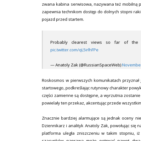
zwana kabina serwisowa, nazywana też mobilną pla
zapewnia technikom dostęp do dolnych stopni rakie
pojazd przed startem.
Probably clearest views so far of the 
pic.twitter.com/qL5irlhFPe
— Anatoly Zak (@RussianSpaceWeb)
November
Roskosmos w pierwszych komunikatach przyznał j
startowego, podkreślając rutynowy charakter powyk
części zamienne są dostępne, a wyrzutnia zostani
powielały ten przekaz, akcentując przede wszystkim
Znacznie bardziej alarmujące są jednak oceny n
Dziennikarz i analityk Anatoly Zak, powołując się 
platforma uległa zniszczeniu w takim stopniu, i
szacunków naprawa może potrwać nawet dwa