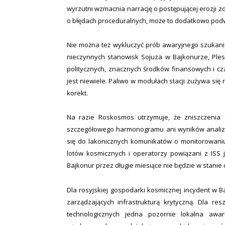
wyrzutni wzmacnia narrację o postępującej erozji zd
o błędach proceduralnych, może to dodatkowo pod
Nie można też wykluczyć prób awaryjnego szukani
nieczynnych stanowisk Sojuza w Bajkonurze, Ples
politycznych, znacznych środków finansowych i cza
jest niewiele. Paliwo w modułach stacji zużywa się
korekt.
Na razie Roskosmos utrzymuje, że zniszczenia
szczegółowego harmonogramu ani wyników analiz p
się do lakonicznych komunikatów o monitorowaniu s
lotów kosmicznych i operatorzy powiązani z ISS
Bajkonur przez długie miesiące nie będzie w stanie
Dla rosyjskiej gospodarki kosmicznej incydent w Ba
zarządzających infrastrukturą krytyczną. Dla res
technologicznych jedna pozornie lokalna aw