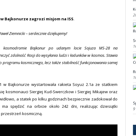
K
2
 w Bajkonurze zagrozi misjom na ISS
.
Paweł Ziemnicki – serdecznie dziękujemy!
S
1
 na kosmodromie Bajkonur po udanym locie Sojuza MS-28 na
czyć zdolność Rosji do wysyłania ludzi i ładunków w kosmos. Stawia
ego programu kosmicznego, lecz także stabilność funkcjonowania samej
R
1
1 w Bajkonurze wystartowała rakieta Soyuz 2.1a ze statkiem
ię kosmonauci Siergiej Kud-Swerczkow i Siergiej Mikajew oraz
awidłowo, a statek po kilku godzinach bezpiecznie zadokował do
S
 ma spędzić na orbicie około 242 dni, realizując dziesiątki
9
 przestrzeń kosmiczną.