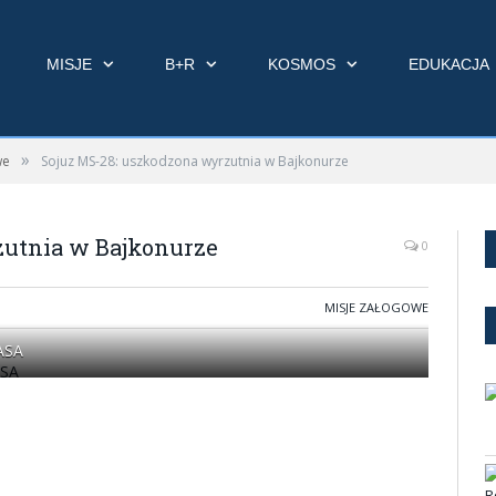
MISJE
B+R
KOSMOS
EDUKACJA
»
we
Sojuz MS-28: uszkodzona wyrzutnia w Bajkonurze
zutnia w Bajkonurze
0
MISJE ZAŁOGOWE
NASA