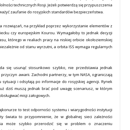
olności technicznych Rosji. Jeżeli potwierdzą się przypuszczenia
ważyć zaufanie do rosyjskich standardów bezpieczeństwa.
a rozwiązań, na przykład poprzez wykorzystanie elementów z
iecku czy europejskim Kourou. Wymagałoby to jednak decyzji
su, którego w realiach pracy na niskiej orbicie okołoziemskiej
 niezależnie od stanu wyrzutni, a orbita ISS wymaga regularnych
 da się usunąć stosunkowo szybko, nie przedstawia jednak
rzyczyn awarii. Zachodni partnerzy, w tym NASA, ograniczają
ytuacji i odsyłają po informacje do rosyjskiej agencji. Rynek
 już dziś muszą jednak brać pod uwagę scenariusz, w którym
 obsługiwać misji załogowych.
jkonurze to test odporności systemu i wiarygodności instytucji
zty świata to przypomnienie, że w globalnej sieci zależności
aria może szybko przerodzić się w problem o znaczeniu