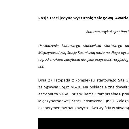
Rosja traci jedyną wyrzutnię załogową. Awaria
Autorem artykułu jest Pan 
Uszkodzenie kluczowego stanowiska startowego
Międzynarodową Stację Kosmiczną może na długo ograni
to pod znakiem zapytania nie tylko przyszłość rosyjski
ISS.
Dnia 27 listopada z kompleksu startowego Site 3
załogowym Sojuz MS-28. Na pokładzie znajdowali s
astronauta NASA Chris Williams. Start przebiegł pr
Międzynarodowej Stacji Kosmicznej (ISS). Załoga
eksperymentów naukowych i dwa wyjścia w otwartą