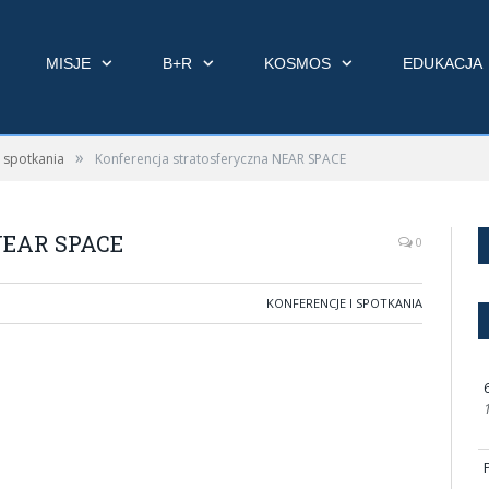
MISJE
B+R
KOSMOS
EDUKACJA
»
i spotkania
Konferencja stratosferyczna NEAR SPACE
 NEAR SPACE
0
KONFERENCJE I SPOTKANIA