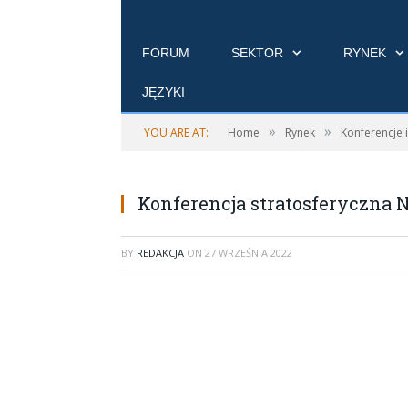
FORUM
SEKTOR
RYNEK
JĘZYKI
»
»
YOU ARE AT:
Home
Rynek
Konferencje 
Konferencja stratosferyczna
BY
REDAKCJA
ON
27 WRZEŚNIA 2022