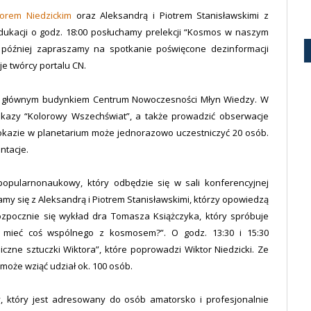
torem Niedzickim
oraz Aleksandrą i Piotrem Stanisławskimi z
dukacji o godz. 18:00 posłuchamy prelekcji “Kosmos w naszym
ę później zapraszamy na spotkanie poświęcone dezinformacji
e twórcy portalu CN.
ed głównym budynkiem Centrum Nowoczesności Młyn Wiedzy. W
kazy “Kolorowy Wszechświat”, a także prowadzić obserwacje
okazie w planetarium może jednorazowo uczestniczyć 20 osób.
entacje.
opularnonaukowy, który odbędzie się w sali konferencyjnej
amy się z Aleksandrą i Piotrem Stanisławskimi, którzy opowiedzą
pocznie się wykład dra Tomasza Książczyka, który spróbuje
 mieć coś wspólnego z kosmosem?”. O godz. 13:30 i 15:30
e sztuczki Wiktora”, które poprowadzi Wiktor Niedzicki. Ze
może wziąć udział ok. 100 osób.
y, który jest adresowany do osób amatorsko i profesjonalnie