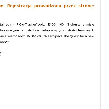
ne. Rejestracja prowadzona przez stronę:
lnych – PIC-o-Tracker”godz. 13:00-14:00: “Biologiczne misje
“Innowacyjne konstrukcje adaptacyjnych, stratosferycznych
ieje wiatr?”godz. 16:00-17:00: “Near Space The Quest for a new
lloons”
E