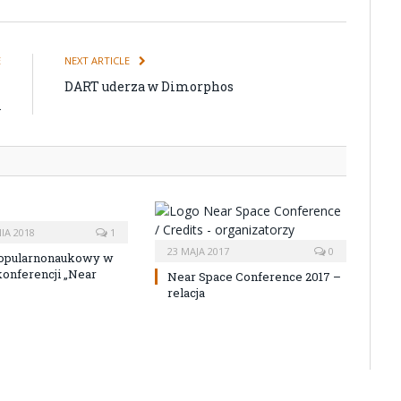
E
NEXT ARTICLE
i
DART uderza w Dimorphos
A
IA 2018
1
23 MAJA 2017
0
popularnonaukowy w
onferencji „Near
Near Space Conference 2017 –
relacja