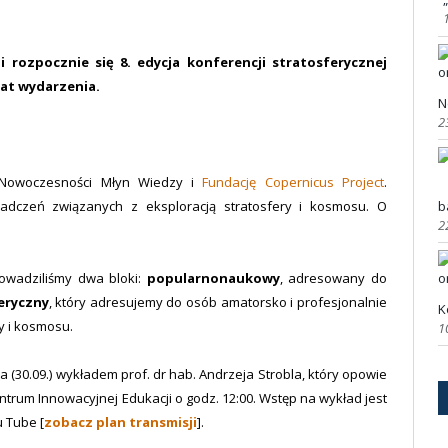
 rozpocznie się 8. edycja konferencji stratosferycznej
mat wydarzenia.
N
2
 Nowoczesności Młyn Wiedzy i
Fundację Copernicus Project
.
b
adczeń związanych z eksploracją stratosfery i kosmosu. O
2
rowadziliśmy dwa bloki:
popularnonaukowy
, adresowany do
eryczny
, który adresujemy do osób amatorsko i profesjonalnie
K
ry i kosmosu.
1
a (30.09.) wykładem prof. dr hab. Andrzeja Strobla, który opowie
trum Innowacyjnej Edukacji o godz. 12:00. Wstęp na wykład jest
 Tube [
zobacz plan transmisji
].