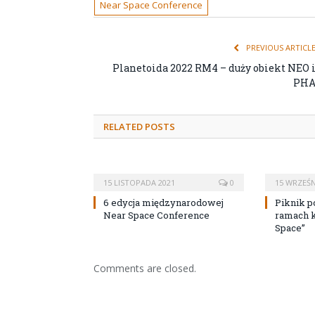
Near Space Conference
PREVIOUS ARTICL
Planetoida 2022 RM4 – duży obiekt NEO 
PH
RELATED POSTS
15 LISTOPADA 2021
0
15 WRZEŚN
6 edycja międzynarodowej
Piknik 
Near Space Conference
ramach k
Space”
Comments are closed.