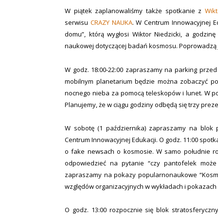
W piątek zaplanowaliśmy także spotkanie z
Wik
serwisu
CRAZY NAUKA
. W Centrum Innowacyjnej E
domu”, którą wygłosi Wiktor Niedzicki, a godzin
naukowej dotyczącej badań kosmosu. Poprowadzą j
W godz. 18:00-22:00 zapraszamy na parking prz
mobilnym planetarium będzie można zobaczyć po
nocnego nieba za pomocą teleskopów i lunet. W p
Planujemy, że w ciągu godziny odbędą się trzy prez
W sobotę (1 października) zapraszamy na blok p
Centrum Innowacyjnej Edukacji. O godz. 11:00 spotk
o fake newsach o kosmosie. W samo południe roz
odpowiedzieć na pytanie “czy pantofelek może
zapraszamy na pokazy popularnonaukowe “Kosmiczn
względów organizacyjnych w wykładach i pokazach 
O godz. 13:00 rozpocznie się blok stratosferyczn