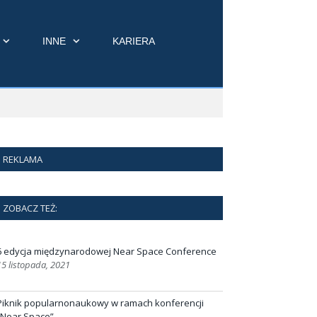
INNE
KARIERA
REKLAMA
ZOBACZ TEŻ:
6 edycja międzynarodowej Near Space Conference
15 listopada, 2021
Piknik popularnonaukowy w ramach konferencji
„Near Space”