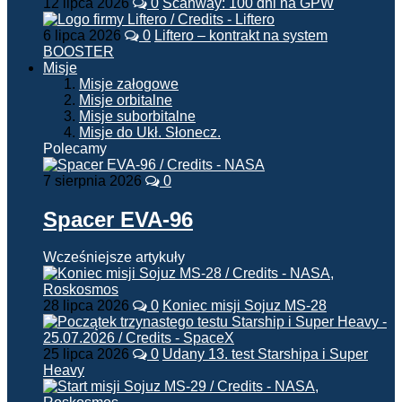
12 lipca 2026
0
Scanway: 100 dni na GPW
6 lipca 2026
0
Liftero – kontrakt na system
BOOSTER
Misje
Misje załogowe
Misje orbitalne
Misje suborbitalne
Misje do Ukł. Słonecz.
Polecamy
7 sierpnia 2026
0
Spacer EVA-96
Wcześniejsze artykuły
28 lipca 2026
0
Koniec misji Sojuz MS-28
25 lipca 2026
0
Udany 13. test Starshipa i Super
Heavy