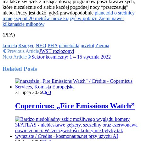
ma także związek z rosnącą ilością programów poszukiwawczych,
które niezależnie od siebie każdej pogodnej nocy “przeczesują”
niebo. Pracy jest dużo, gdyż prawdopodobnie
planetoid o średnicy
mniejszej od 20 metrów może krążyć w pobliżu Ziemi nawet
kilkanaście milionów
.
(PFA)
kometa
Księżyc
NEO
PHA
planetoida
przelot
Ziemia
Previous Article
JWST rozłożony!
Next Article
Sektor kosmiczny: 1 – 15 stycznia 2022
Related Posts
31 lipca 2026
0
Copernicus: „Fire Emissions Watch”