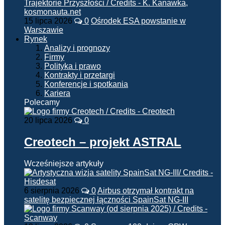
15 lipca 2026
0
Ośrodek ESA powstanie w
Warszawie
Rynek
Analizy i prognozy
Firmy
Polityka i prawo
Kontrakty i przetargi
Konferencje i spotkania
Kariera
Polecamy
20 lipca 2026
0
Creotech – projekt ASTRAL
Wcześniejsze artykuły
6 sierpnia 2026
0
Airbus otrzymał kontrakt na
satelitę bezpiecznej łączności SpainSat NG-III