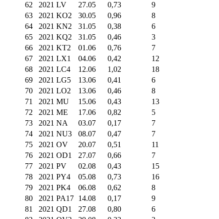
62
2021 LV
27.05
0,73
9
63
2021 KO2
30.05
0,96
8
64
2021 KN2
31.05
0,38
6
65
2021 KQ2
31.05
0,46
3
66
2021 KT2
01.06
0,76
7
67
2021 LX1
04.06
0,42
12
68
2021 LC4
12.06
1,02
18
69
2021 LG5
13.06
0,41
6
70
2021 LO2
13.06
0,46
8
71
2021 MU
15.06
0,43
13
72
2021 ME
17.06
0,82
5
73
2021 NA
03.07
0,17
7
74
2021 NU3
08.07
0,47
7
75
2021 OV
20.07
0,51
11
76
2021 OD1
27.07
0,66
7
77
2021 PV
02.08
0,43
15
78
2021 PY4
05.08
0,73
16
79
2021 PK4
06.08
0,62
8
80
2021 PA17
14.08
0,17
9
81
2021 QD1
27.08
0,80
6