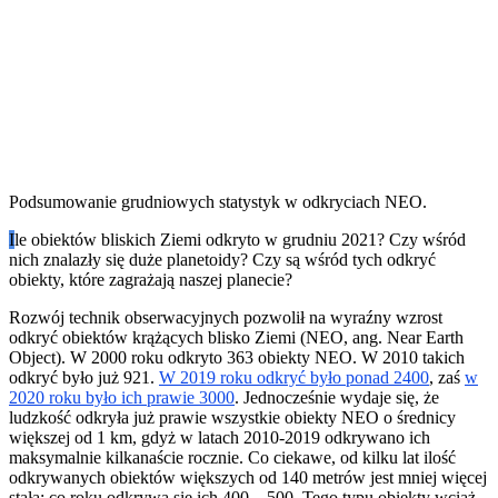
Podsumowanie grudniowych statystyk w odkryciach NEO.
I
le obiektów bliskich Ziemi odkryto w grudniu 2021? Czy wśród
nich znalazły się duże planetoidy? Czy są wśród tych odkryć
obiekty, które zagrażają naszej planecie?
Rozwój technik obserwacyjnych pozwolił na wyraźny wzrost
odkryć obiektów krążących blisko Ziemi (NEO, ang. Near Earth
Object). W 2000 roku odkryto 363 obiekty NEO. W 2010 takich
odkryć było już 921.
W 2019 roku odkryć było ponad 2400
, zaś
w
2020 roku było ich prawie 3000
. Jednocześnie wydaje się, że
ludzkość odkryła już prawie wszystkie obiekty NEO o średnicy
większej od 1 km, gdyż w latach 2010-2019 odkrywano ich
maksymalnie kilkanaście rocznie. Co ciekawe, od kilku lat ilość
odkrywanych obiektów większych od 140 metrów jest mniej więcej
stała: co roku odkrywa się ich 400 – 500. Tego typu obiekty wciąż