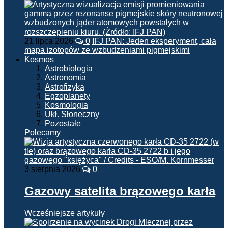
21 lipca 2026
0
IFJ PAN: Jeden eksperyment, cała
mapa izotopów ze wzbudzeniami pigmejskimi
Kosmos
Astrobiologia
Astronomia
Astrofizyka
Egzoplanety
Kosmologia
Ukł. Słoneczny
Pozostałe
Polecamy
3 sierpnia 2026
0
Gazowy satelita brązowego karła
Wcześniejsze artykuły