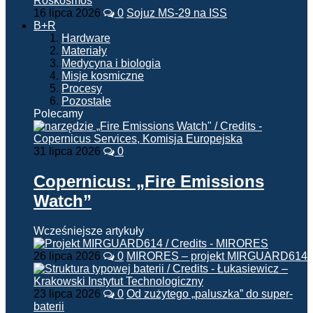
16 lipca 2026
0
Sojuz MS-29 na ISS
B+R
Hardware
Materiały
Medycyna i biologia
Misje kosmiczne
Procesy
Pozostałe
Polecamy
31 lipca 2026
0
Copernicus: „Fire Emissions
Watch”
Wcześniejsze artykuły
26 lipca 2026
0
MIRORES – projekt MIRGUARD614
23 lipca 2026
0
Od zużytego „paluszka” do super-
baterii