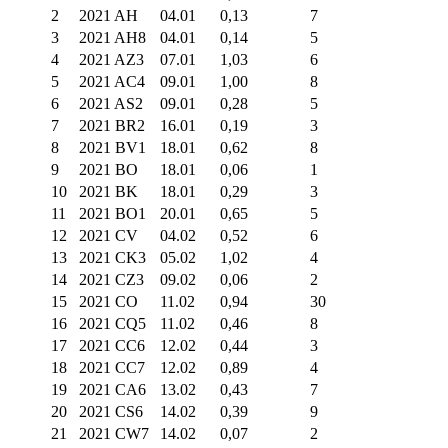
2
2021 AH
04.01
0,13
7
3
2021 AH8
04.01
0,14
5
4
2021 AZ3
07.01
1,03
6
5
2021 AC4
09.01
1,00
8
6
2021 AS2
09.01
0,28
5
7
2021 BR2
16.01
0,19
3
8
2021 BV1
18.01
0,62
8
9
2021 BO
18.01
0,06
1
10
2021 BK
18.01
0,29
3
11
2021 BO1
20.01
0,65
5
12
2021 CV
04.02
0,52
6
13
2021 CK3
05.02
1,02
4
14
2021 CZ3
09.02
0,06
2
15
2021 CO
11.02
0,94
30
16
2021 CQ5
11.02
0,46
8
17
2021 CC6
12.02
0,44
3
18
2021 CC7
12.02
0,89
4
19
2021 CA6
13.02
0,43
7
20
2021 CS6
14.02
0,39
9
21
2021 CW7
14.02
0,07
2