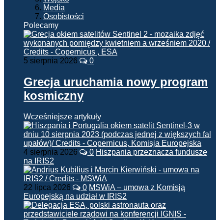
Media
Osobistości
Polecamy
5 sierpnia 2026
0
Grecja uruchamia nowy program
kosmiczny
Wcześniejsze artykuły
4 sierpnia 2026
0
Hiszpania przeznacza fundusze
na IRIS2
22 lipca 2026
0
MSWiA – umowa z Komisją
Europejską na udział w IRIS2