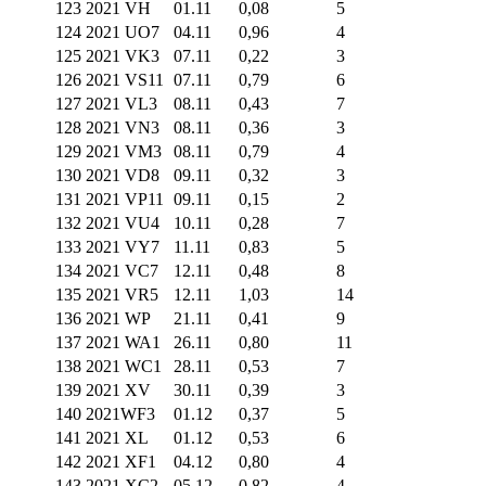
123
2021 VH
01.11
0,08
5
124
2021 UO7
04.11
0,96
4
125
2021 VK3
07.11
0,22
3
126
2021 VS11
07.11
0,79
6
127
2021 VL3
08.11
0,43
7
128
2021 VN3
08.11
0,36
3
129
2021 VM3
08.11
0,79
4
130
2021 VD8
09.11
0,32
3
131
2021 VP11
09.11
0,15
2
132
2021 VU4
10.11
0,28
7
133
2021 VY7
11.11
0,83
5
134
2021 VC7
12.11
0,48
8
135
2021 VR5
12.11
1,03
14
136
2021 WP
21.11
0,41
9
137
2021 WA1
26.11
0,80
11
138
2021 WC1
28.11
0,53
7
139
2021 XV
30.11
0,39
3
140
2021WF3
01.12
0,37
5
141
2021 XL
01.12
0,53
6
142
2021 XF1
04.12
0,80
4
143
2021 XC2
05.12
0,82
4