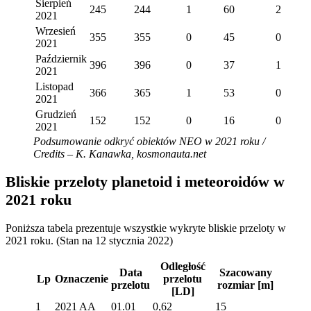
Sierpień
245
244
1
60
2
2021
Wrzesień
355
355
0
45
0
2021
Październik
396
396
0
37
1
2021
Listopad
366
365
1
53
0
2021
Grudzień
152
152
0
16
0
2021
Podsumowanie odkryć obiektów NEO w 2021 roku /
Credits – K. Kanawka, kosmonauta.net
Bliskie przeloty planetoid i meteoroidów w
2021 roku
Poniższa tabela prezentuje wszystkie wykryte bliskie przeloty w
2021 roku. (Stan na 12 stycznia 2022)
Odległość
Data
Szacowany
Lp
Oznaczenie
przelotu
przelotu
rozmiar
[m]
[LD]
1
2021 AA
01.01
0,62
15