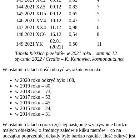
144
2021 XZ5
09.12
0,83
7
145
2021 XU5
09.12
0,65
5
146
2021 XV4
10.12
0,47
7
147
2021 XX4
11.12
0,98
6
148
2021 XC6
16.12
0,54
8
02.01
149
2021 YK
0,50
11
(2022)
Tabela bliskich przelotów w 2021 roku – stan na 12
stycznia 2022 / Credits – K. Kanawka, kosmonauta.net
W ostatnich latach ilość odkryć wyraźnie wzrosła:
w 2020 roku odkryć było 108,
w 2019 roku – 80,
w 2018 roku – 73,
w 2017 roku – 53,
w 2016 roku – 45,
w 2015 roku – 24,
w 2014 roku – 31.
W ostatnich latach coraz częściej następuje wykrywanie bardzo
małych obiektów, o średnicy zaledwie kilku metrów – co na
początku poprzedniej dekady było bardzo rzadkie. Ilość odkryć jest