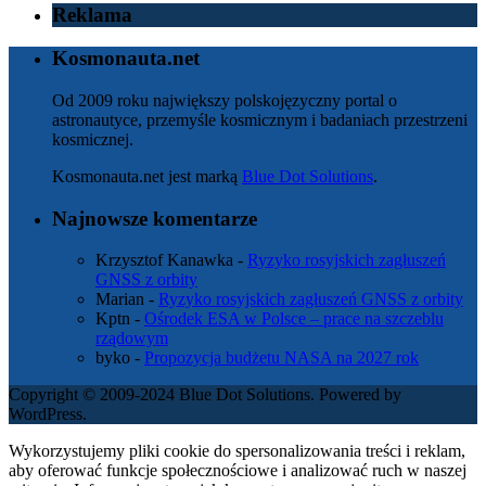
Reklama
Kosmonauta.net
Od 2009 roku największy polskojęzyczny portal o
astronautyce, przemyśle kosmicznym i badaniach przestrzeni
kosmicznej.
Kosmonauta.net jest marką
Blue Dot Solutions
.
Najnowsze komentarze
Krzysztof Kanawka
-
Ryzyko rosyjskich zagłuszeń
GNSS z orbity
Marian
-
Ryzyko rosyjskich zagłuszeń GNSS z orbity
Kptn
-
Ośrodek ESA w Polsce – prace na szczeblu
rządowym
byko
-
Propozycja budżetu NASA na 2027 rok
Copyright © 2009-2024 Blue Dot Solutions. Powered by
WordPress.
Wykorzystujemy pliki cookie do spersonalizowania treści i reklam,
aby oferować funkcje społecznościowe i analizować ruch w naszej