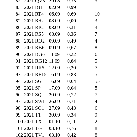
82
2021 QV3
29.08
0,33
3
83
2021 RJ1
02.09
0,99
11
84
2021 RT4
06.09
0,69
10
85
2021 RS2
08.09
0,06
3
86
2021 RP2
08.09
0,31
3
87
2021 RS5
08.09
0,36
7
88
2021 RQ2
09.09
0,49
4
89
2021 RB6
09.09
0,67
8
90
2021 RG6
11.09
0,22
6
91
2021 RG12
11.09
0,84
5
92
2021 RR5
12.09
0,20
7
93
2021 RF16
16.09
0,83
5
94
2021 SG
16.09
0,64
55
95
2021 SP
17.09
0,04
5
96
2021 SQ
20.09
0,72
7
97
2021 SW1
26.09
0,71
4
98
2021 SQ1
27.09
0,43
6
99
2021 TT
30.09
0,34
9
100
2021 TX
01.10
0,11
2
101
2021 TG1
03.10
0,76
8
102
2021 TV1
03.10
0,42
8