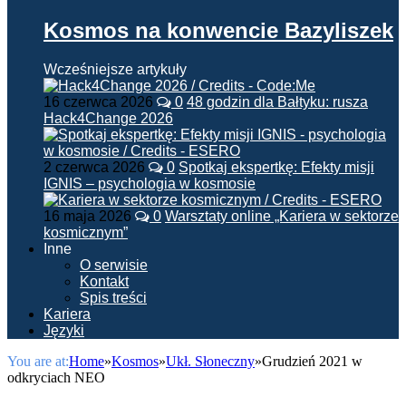
Kosmos na konwencie Bazyliszek
Wcześniejsze artykuły
16 czerwca 2026
0
48 godzin dla Bałtyku: rusza
Hack4Change 2026
2 czerwca 2026
0
Spotkaj ekspertkę: Efekty misji
IGNIS – psychologia w kosmosie
16 maja 2026
0
Warsztaty online „Kariera w sektorze
kosmicznym”
Inne
O serwisie
Kontakt
Spis treści
Kariera
Języki
You are at:
Home
»
Kosmos
»
Ukł. Słoneczny
»
Grudzień 2021 w
odkryciach NEO