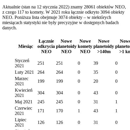
Aktualnie (stan na 12 stycznia 2022) znamy 28061 obiektów NEO,
z czego 117 to komety. W 2021 roku łącznie odkryto 3094 obiekty
NEO. Poniższa lista obejmuje 3074 obiekty – w niektórych
miesiącach statystyki nie były precyzyjne w dostępnych badach
danych.
Łącznie
Nowe
Nowe
Nowe
Now
Miesiąc
odkrycia
planetoidy
komety
planetoidy
planeto
NEO
NEO
NEO
>140m
>1 k
Styczeń
251
251
0
39
0
2021
Luty 2021
264
264
0
35
0
Marzec
199
199
0
20
0
2021
Kwiecień
304
304
0
43
0
2021
Maj 2021
245
245
0
31
1
Czerwiec
171
170
1
43
1
2021
Lipiec
126
126
0
31
0
2021