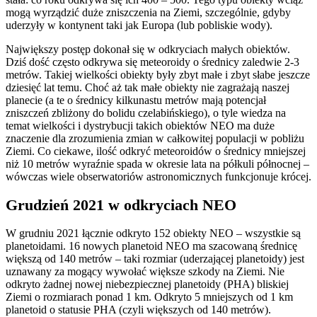
mogą wyrządzić duże zniszczenia na Ziemi, szczególnie, gdyby
uderzyły w kontynent taki jak Europa (lub pobliskie wody).
Największy postęp dokonał się w odkryciach małych obiektów.
Dziś dość często odkrywa się meteoroidy o średnicy zaledwie 2-3
metrów. Takiej wielkości obiekty były zbyt małe i zbyt słabe jeszcze
dziesięć lat temu. Choć aż tak małe obiekty nie zagrażają naszej
planecie (a te o średnicy kilkunastu metrów mają potencjał
zniszczeń zbliżony do bolidu czelabińskiego), o tyle wiedza na
temat wielkości i dystrybucji takich obiektów NEO ma duże
znaczenie dla zrozumienia zmian w całkowitej populacji w pobliżu
Ziemi. Co ciekawe, ilość odkryć meteoroidów o średnicy mniejszej
niż 10 metrów wyraźnie spada w okresie lata na półkuli północnej –
wówczas wiele obserwatoriów astronomicznych funkcjonuje krócej.
Grudzień 2021 w odkryciach NEO
W grudniu 2021 łącznie odkryto 152 obiekty NEO – wszystkie są
planetoidami. 16 nowych planetoid NEO ma szacowaną średnicę
większą od 140 metrów – taki rozmiar (uderzającej planetoidy) jest
uznawany za mogący wywołać większe szkody na Ziemi. Nie
odkryto żadnej nowej niebezpiecznej planetoidy (PHA) bliskiej
Ziemi o rozmiarach ponad 1 km. Odkryto 5 mniejszych od 1 km
planetoid o statusie PHA (czyli większych od 140 metrów).