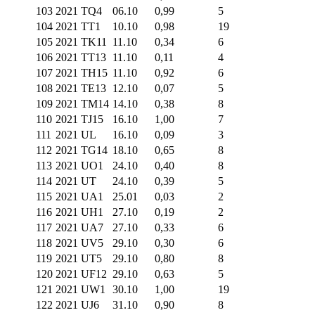
103
2021 TQ4
06.10
0,99
5
104
2021 TT1
10.10
0,98
19
105
2021 TK11
11.10
0,34
6
106
2021 TT13
11.10
0,11
4
107
2021 TH15
11.10
0,92
6
108
2021 TE13
12.10
0,07
5
109
2021 TM14
14.10
0,38
8
110
2021 TJ15
16.10
1,00
7
111
2021 UL
16.10
0,09
3
112
2021 TG14
18.10
0,65
8
113
2021 UO1
24.10
0,40
8
114
2021 UT
24.10
0,39
5
115
2021 UA1
25.01
0,03
2
116
2021 UH1
27.10
0,19
2
117
2021 UA7
27.10
0,33
6
118
2021 UV5
29.10
0,30
6
119
2021 UT5
29.10
0,80
8
120
2021 UF12
29.10
0,63
5
121
2021 UW1
30.10
1,00
19
122
2021 UJ6
31.10
0,90
8