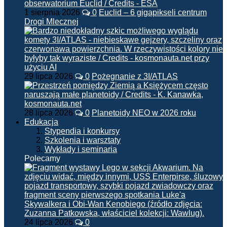
1 sierpnia 2026
0
Euclid – 6 gigapikseli centrum
Drogi Mlecznej
29 lipca 2026
0
Pożegnanie z 3I/ATLAS
28 lipca 2026
0
Planetoidy NEO w 2026 roku
Edukacja
Stypendia i konkursy
Szkolenia i warsztaty
Wykłady i seminaria
Polecamy
24 lipca 2026
0