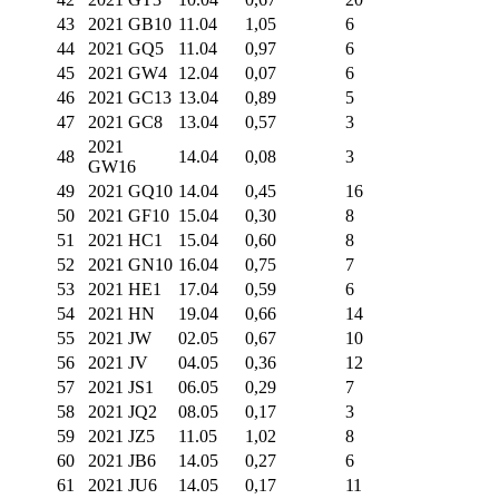
43
2021 GB10
11.04
1,05
6
44
2021 GQ5
11.04
0,97
6
45
2021 GW4
12.04
0,07
6
46
2021 GC13
13.04
0,89
5
47
2021 GC8
13.04
0,57
3
2021
48
14.04
0,08
3
GW16
49
2021 GQ10
14.04
0,45
16
50
2021 GF10
15.04
0,30
8
51
2021 HC1
15.04
0,60
8
52
2021 GN10
16.04
0,75
7
53
2021 HE1
17.04
0,59
6
54
2021 HN
19.04
0,66
14
55
2021 JW
02.05
0,67
10
56
2021 JV
04.05
0,36
12
57
2021 JS1
06.05
0,29
7
58
2021 JQ2
08.05
0,17
3
59
2021 JZ5
11.05
1,02
8
60
2021 JB6
14.05
0,27
6
61
2021 JU6
14.05
0,17
11