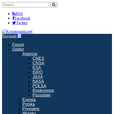
RSS
Facebook
Twitter
Navigate
Forum
Sektor
Agencje
CNES
CNSA
ESA
ISRO
JAXA
NASA
POLSA
Roskosmos
Pozostałe
Europa
Polska
Prywatne
Wojsko