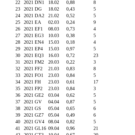
22
2021 DN1
18.02
0,88
8
23
2021 DG
18.02
0,43
5
24
2021 DA2
21.02
0,52
5
25
2021 EA
02.03
0,24
9
26
2021 EF1
08.03
0,73
4
27
2021 EG3
10.03
0,38
5
28
2021 EN4
15.03
0,18
4
29
2021 EP4
15.03
0,97
5
30
2021 EQ3
16.03
0,72
23
31
2021 FM2
20.03
0,22
3
32
2021 FF2
21.03
0,83
8
33
2021 FO1
23.03
0,84
5
34
2021 FH
23.03
0,61
17
35
2021 FP2
23.03
0,84
3
36
2021 GE2
03.04
0,62
5
37
2021 GV
04.04
0,87
5
38
2021 GS
05.04
0,65
6
39
2021 GZ7
05.04
0,49
6
40
2021 GV4
08.04
0,82
5
41
2021 GL16
09.04
0,96
21
42
2021 GT3
10.04
0,67
20