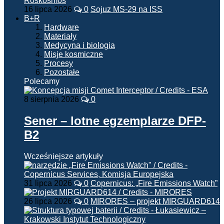
16 lipca 2026
0
Sojuz MS-29 na ISS
B+R
Hardware
Materiały
Medycyna i biologia
Misje kosmiczne
Procesy
Pozostałe
Polecamy
8 sierpnia 2026
0
Sener – lotne egzemplarze DFP-
B2
Wcześniejsze artykuły
31 lipca 2026
0
Copernicus: „Fire Emissions Watch”
26 lipca 2026
0
MIRORES – projekt MIRGUARD614