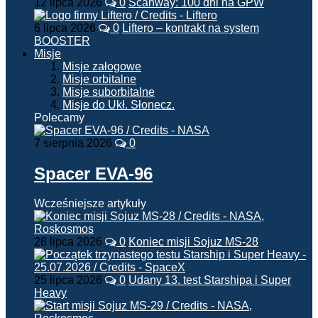
12 lipca 2026
0
Scanway: 100 dni na GPW
6 lipca 2026
0
Liftero – kontrakt na system
BOOSTER
Misje
Misje załogowe
Misje orbitalne
Misje suborbitalne
Misje do Ukł. Słonecz.
Polecamy
7 sierpnia 2026
0
Spacer EVA-96
Wcześniejsze artykuły
28 lipca 2026
0
Koniec misji Sojuz MS-28
25 lipca 2026
0
Udany 13. test Starshipa i Super
Heavy