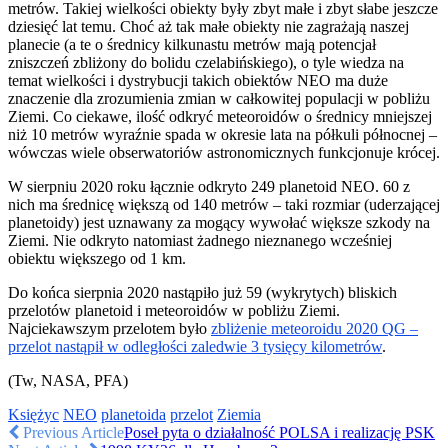
metrów. Takiej wielkości obiekty były zbyt małe i zbyt słabe jeszcze
dziesięć lat temu. Choć aż tak małe obiekty nie zagrażają naszej
planecie (a te o średnicy kilkunastu metrów mają potencjał
zniszczeń zbliżony do bolidu czelabińskiego), o tyle wiedza na
temat wielkości i dystrybucji takich obiektów NEO ma duże
znaczenie dla zrozumienia zmian w całkowitej populacji w pobliżu
Ziemi. Co ciekawe, ilość odkryć meteoroidów o średnicy mniejszej
niż 10 metrów wyraźnie spada w okresie lata na półkuli północnej –
wówczas wiele obserwatoriów astronomicznych funkcjonuje krócej.
W sierpniu 2020 roku łącznie odkryto 249 planetoid NEO. 60 z
nich ma średnicę większą od 140 metrów – taki rozmiar (uderzającej
planetoidy) jest uznawany za mogący wywołać większe szkody na
Ziemi. Nie odkryto natomiast żadnego nieznanego wcześniej
obiektu większego od 1 km.
Do końca sierpnia 2020 nastąpiło już 59 (wykrytych) bliskich
przelotów planetoid i meteoroidów w pobliżu Ziemi.
Najciekawszym przelotem było
zbliżenie meteoroidu 2020 QG –
przelot nastąpił w odległości zaledwie 3 tysięcy kilometrów
.
(Tw, NASA, PFA)
Księżyc
NEO
planetoida
przelot
Ziemia
Previous Article
Poseł pyta o działalność POLSA i realizację PSK