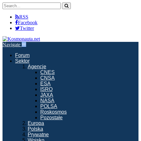
RSS
Facebook
Twitter
Navigate
Forum
Sektor
Agencje
CNES
CNSA
ESA
ISRO
JAXA
NASA
POLSA
Roskosmos
Pozostałe
Europa
Polska
Prywatne
Wojsko