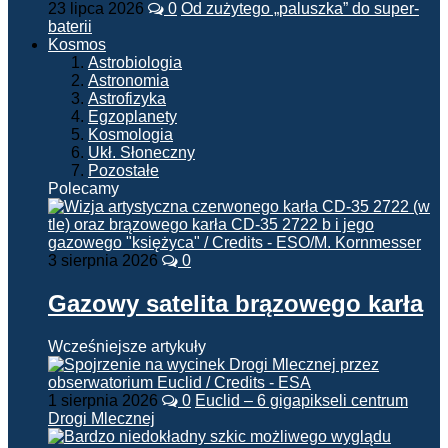
23 lipca 2026
0
Od zużytego „paluszka” do super-
baterii
Kosmos
Astrobiologia
Astronomia
Astrofizyka
Egzoplanety
Kosmologia
Ukł. Słoneczny
Pozostałe
Polecamy
3 sierpnia 2026
0
Gazowy satelita brązowego karła
Wcześniejsze artykuły
1 sierpnia 2026
0
Euclid – 6 gigapikseli centrum
Drogi Mlecznej