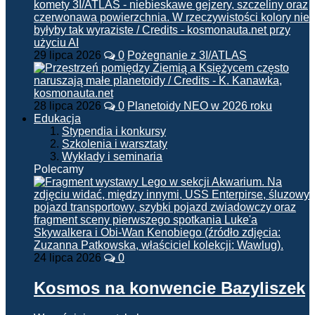
29 lipca 2026
0
Pożegnanie z 3I/ATLAS
28 lipca 2026
0
Planetoidy NEO w 2026 roku
Edukacja
Stypendia i konkursy
Szkolenia i warsztaty
Wykłady i seminaria
Polecamy
24 lipca 2026
0
Kosmos na konwencie Bazyliszek