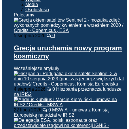
Media
Osobistości
Polecamy
5 sierpnia 2026
0
Grecja uruchamia nowy program
kosmiczny
Wcześniejsze artykuły
4 sierpnia 2026
0
Hiszpania przeznacza fundusze
na IRIS2
22 lipca 2026
0
MSWiA – umowa z Komisją
Europejską na udział w IRIS2