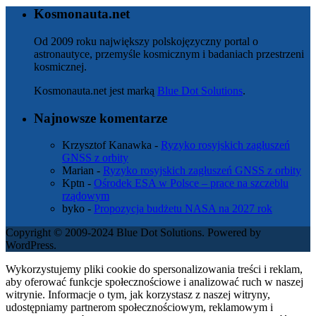
Kosmonauta.net
Od 2009 roku największy polskojęzyczny portal o
astronautyce, przemyśle kosmicznym i badaniach przestrzeni
kosmicznej.
Kosmonauta.net jest marką
Blue Dot Solutions
.
Najnowsze komentarze
Krzysztof Kanawka
-
Ryzyko rosyjskich zagłuszeń
GNSS z orbity
Marian
-
Ryzyko rosyjskich zagłuszeń GNSS z orbity
Kptn
-
Ośrodek ESA w Polsce – prace na szczeblu
rządowym
byko
-
Propozycja budżetu NASA na 2027 rok
Copyright © 2009-2024 Blue Dot Solutions. Powered by
WordPress.
Wykorzystujemy pliki cookie do spersonalizowania treści i reklam,
aby oferować funkcje społecznościowe i analizować ruch w naszej
witrynie. Informacje o tym, jak korzystasz z naszej witryny,
udostępniamy partnerom społecznościowym, reklamowym i