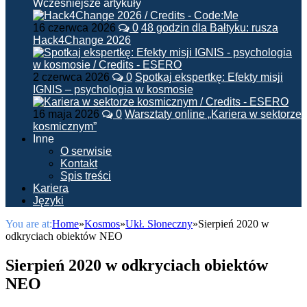
Wcześniejsze artykuły
16 czerwca 2026
0
48 godzin dla Bałtyku: rusza
Hack4Change 2026
2 czerwca 2026
0
Spotkaj ekspertkę: Efekty misji
IGNIS – psychologia w kosmosie
16 maja 2026
0
Warsztaty online „Kariera w sektorze
kosmicznym”
Inne
O serwisie
Kontakt
Spis treści
Kariera
Języki
You are at:
Home
»
Kosmos
»
Ukł. Słoneczny
»
Sierpień 2020 w
odkryciach obiektów NEO
Sierpień 2020 w odkryciach obiektów
NEO