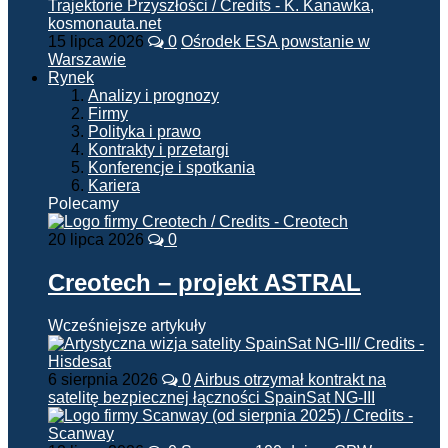
15 lipca 2026
0
Ośrodek ESA powstanie w
Warszawie
Rynek
Analizy i prognozy
Firmy
Polityka i prawo
Kontrakty i przetargi
Konferencje i spotkania
Kariera
Polecamy
20 lipca 2026
0
Creotech – projekt ASTRAL
Wcześniejsze artykuły
6 sierpnia 2026
0
Airbus otrzymał kontrakt na
satelitę bezpiecznej łączności SpainSat NG-III