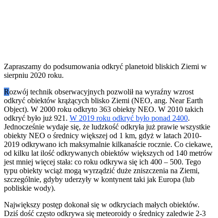
Zapraszamy do podsumowania odkryć planetoid bliskich Ziemi w
sierpniu 2020 roku.
R
ozwój technik obserwacyjnych pozwolił na wyraźny wzrost
odkryć obiektów krążących blisko Ziemi (NEO, ang. Near Earth
Object). W 2000 roku odkryto 363 obiekty NEO. W 2010 takich
odkryć było już 921.
W 2019 roku odkryć było ponad 2400
.
Jednocześnie wydaje się, że ludzkość odkryła już prawie wszystkie
obiekty NEO o średnicy większej od 1 km, gdyż w latach 2010-
2019 odkrywano ich maksymalnie kilkanaście rocznie. Co ciekawe,
od kilku lat ilość odkrywanych obiektów większych od 140 metrów
jest mniej więcej stała: co roku odkrywa się ich 400 – 500. Tego
typu obiekty wciąż mogą wyrządzić duże zniszczenia na Ziemi,
szczególnie, gdyby uderzyły w kontynent taki jak Europa (lub
pobliskie wody).
Największy postęp dokonał się w odkryciach małych obiektów.
Dziś dość często odkrywa się meteoroidy o średnicy zaledwie 2-3