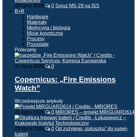
16 lipca 2026
0
Sojuz MS-29 na ISS
B+R
Hardware
Materiały
Medycyna i biologia
Misje kosmiczne
Procesy
Pozostałe
Polecamy
31 lipca 2026
0
Copernicus: „Fire Emissions
Watch”
Wcześniejsze artykuły
26 lipca 2026
0
MIRORES – projekt MIRGUARD614
23 lipca 2026
0
Od zużytego „paluszka” do super-
baterii