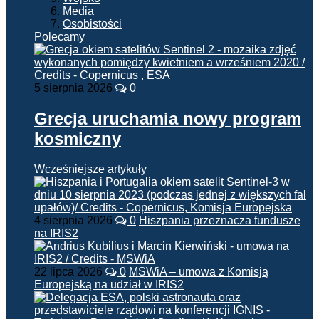
Media
Osobistości
Polecamy
5 sierpnia 2026
0
Grecja uruchamia nowy program
kosmiczny
Wcześniejsze artykuły
4 sierpnia 2026
0
Hiszpania przeznacza fundusze
na IRIS2
22 lipca 2026
0
MSWiA – umowa z Komisją
Europejską na udział w IRIS2