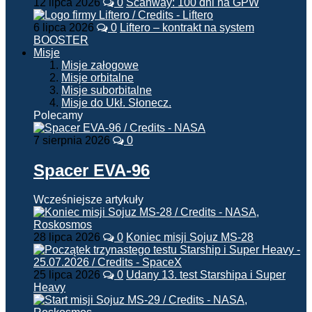
12 lipca 2026
0
Scanway: 100 dni na GPW
6 lipca 2026
0
Liftero – kontrakt na system
BOOSTER
Misje
Misje załogowe
Misje orbitalne
Misje suborbitalne
Misje do Ukł. Słonecz.
Polecamy
7 sierpnia 2026
0
Spacer EVA-96
Wcześniejsze artykuły
28 lipca 2026
0
Koniec misji Sojuz MS-28
25 lipca 2026
0
Udany 13. test Starshipa i Super
Heavy