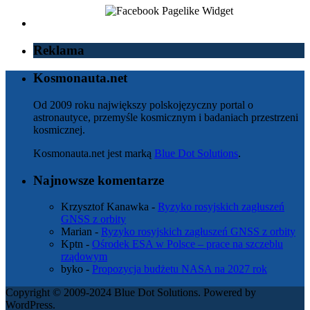
Reklama
Kosmonauta.net
Od 2009 roku największy polskojęzyczny portal o
astronautyce, przemyśle kosmicznym i badaniach przestrzeni
kosmicznej.
Kosmonauta.net jest marką
Blue Dot Solutions
.
Najnowsze komentarze
Krzysztof Kanawka
-
Ryzyko rosyjskich zagłuszeń
GNSS z orbity
Marian
-
Ryzyko rosyjskich zagłuszeń GNSS z orbity
Kptn
-
Ośrodek ESA w Polsce – prace na szczeblu
rządowym
byko
-
Propozycja budżetu NASA na 2027 rok
Copyright © 2009-2024 Blue Dot Solutions. Powered by
WordPress.