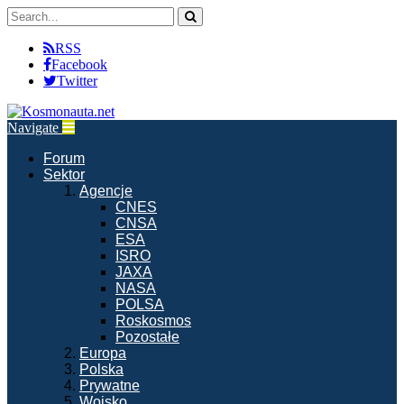
RSS
Facebook
Twitter
Navigate
Forum
Sektor
Agencje
CNES
CNSA
ESA
ISRO
JAXA
NASA
POLSA
Roskosmos
Pozostałe
Europa
Polska
Prywatne
Wojsko