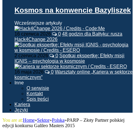
Kosmos na konwencie Bazyliszek
Wcześniejsze artykuły
16 czerwca 2026
0
48 godzin dla Bałtyku: rusza
Hack4Change 2026
2 czerwca 2026
0
Spotkaj ekspertkę: Efekty misji
IGNIS – psychologia w kosmosie
16 maja 2026
0
Warsztaty online „Kariera w sektorze
kosmicznym”
Inne
O serwisie
Kontakt
Spis treści
Kariera
Języki
You are at:
Home
»
Sektor
»
Polska
»
PARP – Złoty Partner polskiej
edycji konkursu Galileo Masters 2015