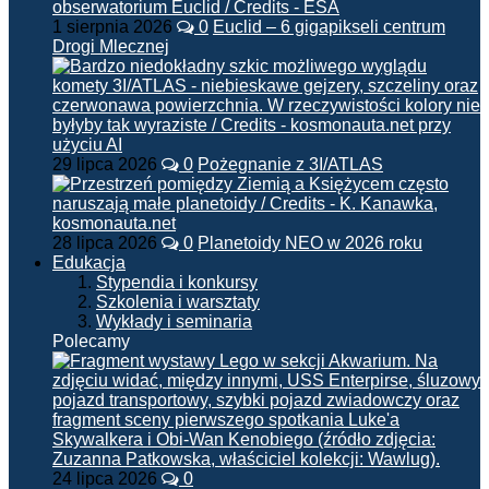
1 sierpnia 2026
0
Euclid – 6 gigapikseli centrum
Drogi Mlecznej
29 lipca 2026
0
Pożegnanie z 3I/ATLAS
28 lipca 2026
0
Planetoidy NEO w 2026 roku
Edukacja
Stypendia i konkursy
Szkolenia i warsztaty
Wykłady i seminaria
Polecamy
24 lipca 2026
0