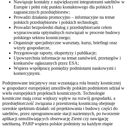
Nawiązuje kontakty z największymi integratorami satelitów w
Europie i pełni rolę punktu kontaktowego dla polskich i
zagranicznych przedsiębiorstw;
Prowadzi działania promocyjno – informacyjne na temat
polskich przedsiębiorstw i polskich technologii;
Prowadzi bezpośredni dialog z przedsiębiorcami celem
wypracowania optymalnych rozwiązań w procesie budowy
polskiego sektora kosmicznego;
Organizuje specjalistyczne warsztaty, kursy, briefingi oraz
wizyty gospodarcze,
Przygotowuje raporty, ekspertyzy i publikacje;
Upowszechnia informacje na temat zamówień, przetargów i
konkursów ogłaszanych przez ESA;
Wspiera współpracę pomiędzy podmiotami naukowymi i
komercyjnymi.
Podejmowane inicjatywy oraz wzrastająca rola branży kosmicznej
w gospodarce europejskiej umożliwiły polskim podmiotom udział w
wielu europejskich projektach kosmicznych. Technologie
kosmiczne mają coraz większy wpływ na rozwój gospodarki, a
przedsiębiorczość związana z przestrzenią kosmiczną obejmuje
szerokie spektrum działań: od projektowania i budowy części do
satelitów, przez oprogramowanie stacji naziemnych, po tworzenie
aplikacji umożliwiających obserwację Ziemi czy nawigację
satelitarną. PARP wspiera polskie podmioty na każdym etapie