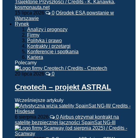
15 lipca 2026
0
Ośrodek ESA powstanie w
Warszawie
Rynek
Analizy i prognozy
Firmy
Polityka i prawo
Kontrakty i przetargi
Konferencje i spotkania
Kariera
Polecamy
20 lipca 2026
0
Creotech – projekt ASTRAL
Wcześniejsze artykuły
6 sierpnia 2026
0
Airbus otrzymał kontrakt na
satelitę bezpiecznej łączności SpainSat NG-III