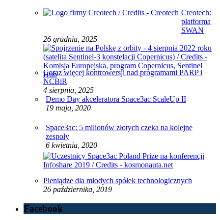
Creotech:
platforma
SWAN
26 grudnia, 2025
Coraz więcej kontrowersji nad programami PARP i
NCBiR
4 sierpnia, 2025
Demo Day akceleratora Space3ac ScaleUp II
19 maja, 2020
Space3ac: 5 milionów złotych czeka na kolejne
zespoły
6 kwietnia, 2020
Pieniądze dla młodych spółek technologicznych
26 października, 2019
Facebook