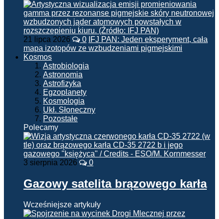
21 lipca 2026
0
IFJ PAN: Jeden eksperyment, cała
mapa izotopów ze wzbudzeniami pigmejskimi
Kosmos
Astrobiologia
Astronomia
Astrofizyka
Egzoplanety
Kosmologia
Ukł. Słoneczny
Pozostałe
Polecamy
3 sierpnia 2026
0
Gazowy satelita brązowego karła
Wcześniejsze artykuły