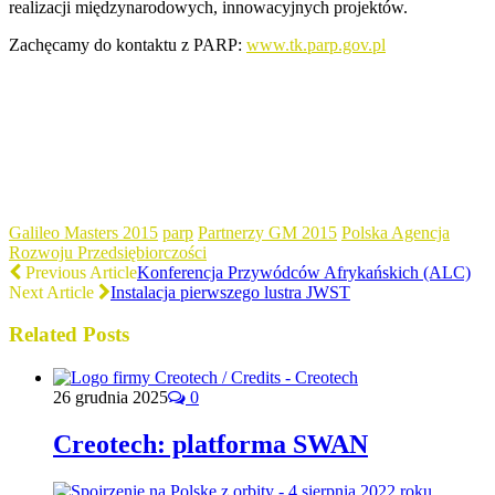
realizacji międzynarodowych, innowacyjnych projektów.
Zachęcamy do kontaktu z PARP:
www.tk.parp.gov.pl
Galileo Masters 2015
parp
Partnerzy GM 2015
Polska Agencja
Rozwoju Przedsiębiorczości
Previous Article
Konferencja Przywódców Afrykańskich (ALC)
Next Article
Instalacja pierwszego lustra JWST
Related Posts
26 grudnia 2025
0
Creotech: platforma SWAN