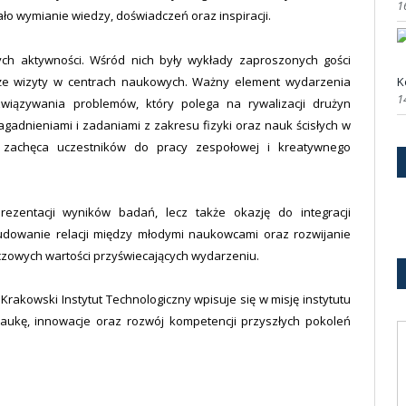
1
jało wymianie wiedzy, doświadczeń oraz inspiracji.
ch aktywności. Wśród nich były wykłady zaproszonych gości
akże wizyty w centrach naukowych. Ważny element wydarzenia
K
1
iązywania problemów, który polega na rywalizacji drużyn
gadnieniami i zadaniami z zakresu fizyki oraz nauk ścisłych w
i zachęca uczestników do pracy zespołowej i kreatywnego
rezentacji wyników badań, lecz także okazję do integracji
dowanie relacji między młodymi naukowcami oraz rozwijanie
czowych wartości przyświecających wydarzeniu.
rakowski Instytut Technologiczny wpisuje się w misję instytutu
naukę, innowacje oraz rozwój kompetencji przyszłych pokoleń