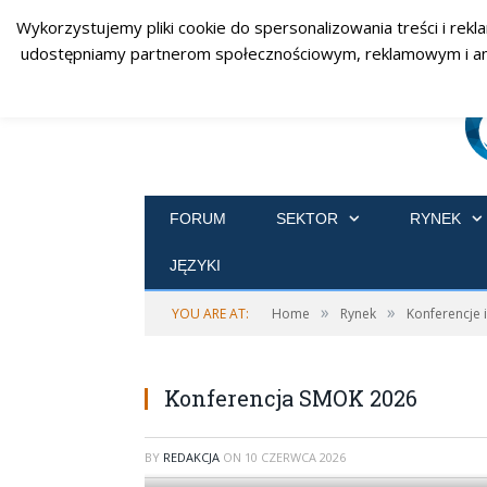
Wykorzystujemy pliki cookie do spersonalizowania treści i rekl
udostępniamy partnerom społecznościowym, reklamowym i analit
FORUM
SEKTOR
RYNEK
JĘZYKI
»
»
YOU ARE AT:
Home
Rynek
Konferencje 
Konferencja SMOK 2026
BY
REDAKCJA
ON
10 CZERWCA 2026