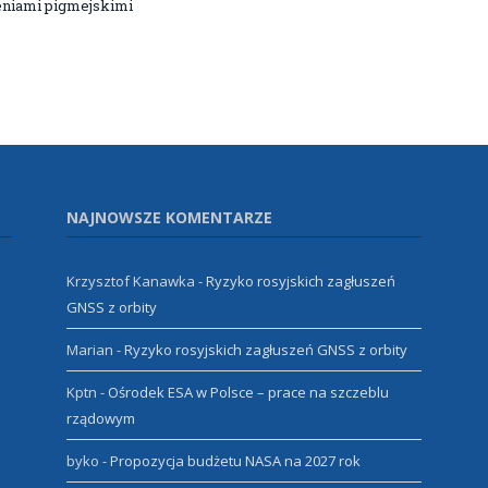
niami pigmejskimi
NAJNOWSZE KOMENTARZE
Krzysztof Kanawka
-
Ryzyko rosyjskich zagłuszeń
GNSS z orbity
Marian
-
Ryzyko rosyjskich zagłuszeń GNSS z orbity
Kptn
-
Ośrodek ESA w Polsce – prace na szczeblu
rządowym
byko
-
Propozycja budżetu NASA na 2027 rok