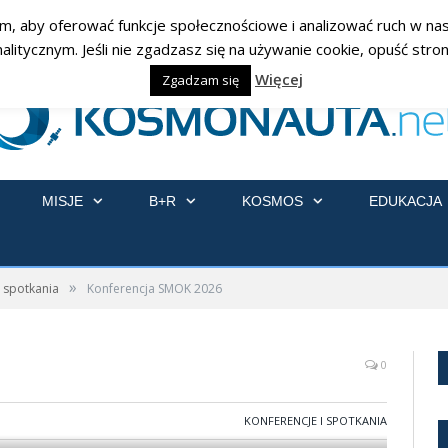
am, aby oferować funkcje społecznościowe i analizować ruch w nasz
ycznym. Jeśli nie zgadzasz się na używanie cookie, opuść stronę
Więcej
Zgadzam się
MISJE
B+R
KOSMOS
EDUKACJA
»
i spotkania
Konferencja SMOK 2026
0
KONFERENCJE I SPOTKANIA