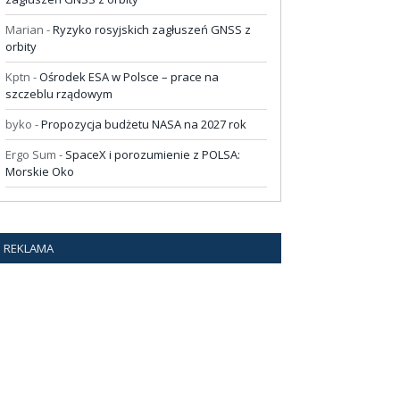
Marian
-
Ryzyko rosyjskich zagłuszeń GNSS z
orbity
Kptn
-
Ośrodek ESA w Polsce – prace na
szczeblu rządowym
byko
-
Propozycja budżetu NASA na 2027 rok
Ergo Sum
-
SpaceX i porozumienie z POLSA:
Morskie Oko
REKLAMA