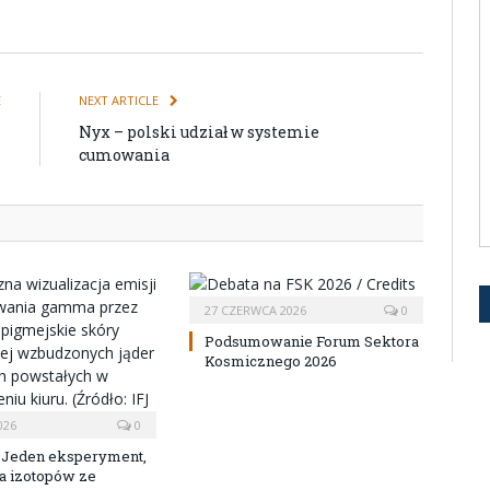
E
NEXT ARTICLE
I
Nyx – polski udział w systemie
cumowania
27 CZERWCA 2026
0
Podsumowanie Forum Sektora
Kosmicznego 2026
026
0
 Jeden eksperyment,
a izotopów ze