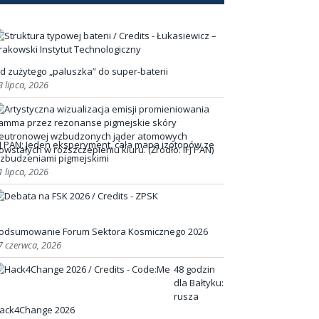
d zużytego „paluszka” do super-baterii
3 lipca, 2026
FJ PAN: Jeden eksperyment, cała mapa izotopów ze
zbudzeniami pigmejskimi
1 lipca, 2026
odsumowanie Forum Sektora Kosmicznego 2026
7 czerwca, 2026
48 godzin
dla Bałtyku:
rusza
ack4Change 2026