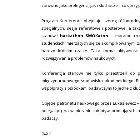
zarówno jako prelegenci, jak i słuchacze – co sprzy
Program Konferencji obejmuje szereg różnorodny
specjalnych, sesje referatowe i posterowe, a t
stanowił
hackathon SMOKaton
– maraton rozw
studenckich, mierzących się ze skomplikowanymi za
bardzo krótkim czasie. Taka forma aktywnośc
rozwiązywania problemów naukowych.
Konferencja stanowi nie tylko przestrzeń do p
międzynarodowego środowiska akademickiego. Bu
współpracy z ośrodkami badawczymi to jedne z klu
Objęcie patronatu naukowego przez Łukasiewicz – K
polegającą na wspieraniu inicjatyw promujących 
badaczy.
(ILoT)