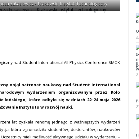
cza Łukasiewicz - Krakowski Instytut Technologiczny
O
2
ogiczny nad Student International All-Physics Conference SMOK
I
w
2
czny objął patronat naukowy nad Student International
zynarodowym wydarzeniem organizowanym przez Koło
llońskiego, które odbyło się w dniach 22–24 maja 2026
P
2
ażowanie Instytutu w rozwój nauki.
strzeni lat zyskała renomę jednego z ważniejszych wydarzeń
edycja, która zgromadziła studentów, doktorantów, naukowców
H
y. Uczestnicy mieli możliwość aktywnego udziału w wydarzeniu –