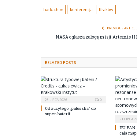
hackathon
konferencja
Kraków
PREVIOUS ARTICL
NASA ogłasza załogę misji Artemis II
RELATED POSTS
23 LIPCA 2026
0
Od zużytego „paluszka” do
super-baterii
21 LIPCA 2
IFJ PAN:
cała map