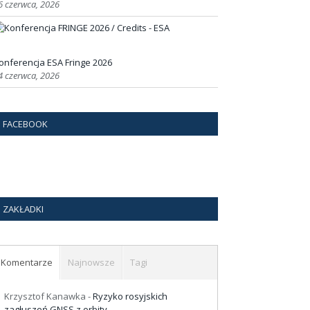
6 czerwca, 2026
onferencja ESA Fringe 2026
4 czerwca, 2026
FACEBOOK
ZAKŁADKI
Komentarze
Najnowsze
Tagi
Krzysztof Kanawka
-
Ryzyko rosyjskich
zagłuszeń GNSS z orbity