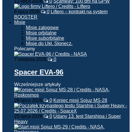
12 lipca 2026
0
Scanway: 100 dni na GPW
6 lipca 2026
0
Liftero – kontrakt na system
BOOSTER
Misje
Misje załogowe
Misje orbitalne
Misje suborbitalne
Misje do Ukł. Słonecz.
Polecamy
7 sierpnia 2026
0
Spacer EVA-96
Wcześniejsze artykuły
28 lipca 2026
0
Koniec misji Sojuz MS-28
25 lipca 2026
0
Udany 13. test Starshipa i Super
Heavy