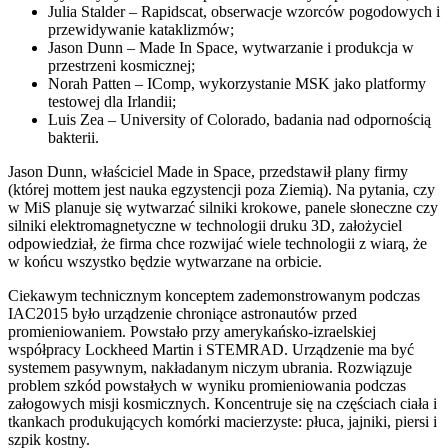
Julia Stalder – Rapidscat, obserwacje wzorców pogodowych i
przewidywanie kataklizmów;
Jason Dunn – Made In Space, wytwarzanie i produkcja w
przestrzeni kosmicznej;
Norah Patten – IComp, wykorzystanie MSK jako platformy
testowej dla Irlandii;
Luis Zea – University of Colorado, badania nad odpornością
bakterii.
Jason Dunn, właściciel Made in Space, przedstawił plany firmy
(której mottem jest nauka egzystencji poza Ziemią). Na pytania, czy
w MiS planuje się wytwarzać silniki krokowe, panele słoneczne czy
silniki elektromagnetyczne w technologii druku 3D, założyciel
odpowiedział, że firma chce rozwijać wiele technologii z wiarą, że
w końcu wszystko będzie wytwarzane na orbicie.
Ciekawym technicznym konceptem zademonstrowanym podczas
IAC2015 było urządzenie chroniące astronautów przed
promieniowaniem. Powstało przy amerykańsko-izraelskiej
współpracy Lockheed Martin i STEMRAD. Urządzenie ma być
systemem pasywnym, nakładanym niczym ubrania. Rozwiązuje
problem szkód powstałych w wyniku promieniowania podczas
załogowych misji kosmicznych. Koncentruje się na częściach ciała i
tkankach produkujących komórki macierzyste: płuca, jajniki, piersi i
szpik kostny.