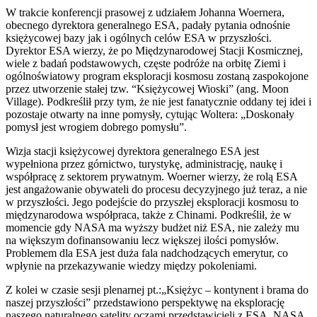
W trakcie konferencji prasowej z udziałem Johanna Woernera,
obecnego dyrektora generalnego ESA, padały pytania odnośnie
księżycowej bazy jak i ogólnych celów ESA w przyszłości.
Dyrektor ESA wierzy, że po Międzynarodowej Stacji Kosmicznej,
wiele z badań podstawowych, częste podróże na orbitę Ziemi i
ogólnoświatowy program eksploracji kosmosu zostaną zaspokojone
przez utworzenie stałej tzw. “Księżycowej Wioski” (ang. Moon
Village). Podkreślił przy tym, że nie jest fanatycznie oddany tej idei i
pozostaje otwarty na inne pomysły, cytując Woltera: „Doskonały
pomysł jest wrogiem dobrego pomysłu”.
Wizja stacji księżycowej dyrektora generalnego ESA jest
wypełniona przez górnictwo, turystykę, administrację, naukę i
współpracę z sektorem prywatnym. Woerner wierzy, że rolą ESA
jest angażowanie obywateli do procesu decyzyjnego już teraz, a nie
w przyszłości. Jego podejście do przyszłej eksploracji kosmosu to
międzynarodowa współpraca, także z Chinami. Podkreślił, że w
momencie gdy NASA ma wyższy budżet niż ESA, nie zależy mu
na większym dofinansowaniu lecz większej ilości pomysłów.
Problemem dla ESA jest duża fala nadchodzących emerytur, co
wpłynie na przekazywanie wiedzy między pokoleniami.
Z kolei w czasie sesji plenarnej pt.:„Księżyc – kontynent i brama do
naszej przyszłości” przedstawiono perspektywę na eksplorację
naszego naturalnego satelity oczami przedstawicieli z ESA, NASA,