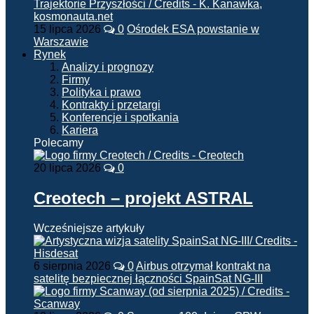
15 lipca 2026
0
Ośrodek ESA powstanie w
Warszawie
Rynek
Analizy i prognozy
Firmy
Polityka i prawo
Kontrakty i przetargi
Konferencje i spotkania
Kariera
Polecamy
20 lipca 2026
0
Creotech – projekt ASTRAL
Wcześniejsze artykuły
6 sierpnia 2026
0
Airbus otrzymał kontrakt na
satelitę bezpiecznej łączności SpainSat NG-III