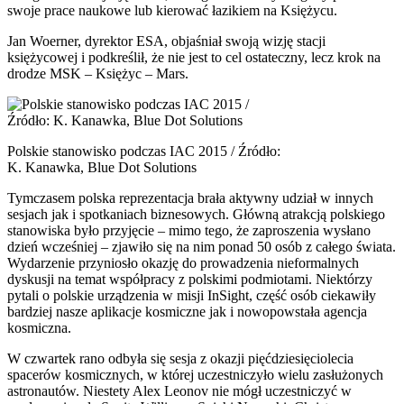
swoje prace naukowe lub kierować łazikiem na Księżycu.
Jan Woerner, dyrektor ESA, objaśniał swoją wizję stacji
księżycowej i podkreślił, że nie jest to cel ostateczny, lecz krok na
drodze MSK – Księżyc – Mars.
Polskie stanowisko podczas IAC 2015 / Źródło:
K. Kanawka, Blue Dot Solutions
Tymczasem polska reprezentacja brała aktywny udział w innych
sesjach jak i spotkaniach biznesowych. Główną atrakcją polskiego
stanowiska było przyjęcie – mimo tego, że zaproszenia wysłano
dzień wcześniej – zjawiło się na nim ponad 50 osób z całego świata.
Wydarzenie przyniosło okazję do prowadzenia nieformalnych
dyskusji na temat współpracy z polskimi podmiotami. Niektórzy
pytali o polskie urządzenia w misji InSight, część osób ciekawiły
bardziej nasze aplikacje kosmiczne jak i nowopowstała agencja
kosmiczna.
W czwartek rano odbyła się sesja z okazji pięćdziesięciolecia
spacerów kosmicznych, w której uczestniczyło wielu zasłużonych
astronautów. Niestety Alex Leonov nie mógł uczestniczyć w