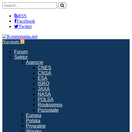
RSS
Facebook
Twitter
Navigate
Forum
Sektor
Agencje
CNES
CNSA
ESA
ISRO
JAXA
NASA
POLSA
Roskosmos
Pozostałe
Europa
Polska
Prywatne
Wojsko