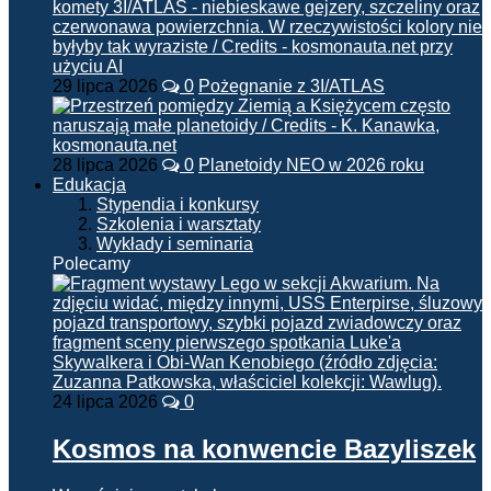
29 lipca 2026
0
Pożegnanie z 3I/ATLAS
28 lipca 2026
0
Planetoidy NEO w 2026 roku
Edukacja
Stypendia i konkursy
Szkolenia i warsztaty
Wykłady i seminaria
Polecamy
24 lipca 2026
0
Kosmos na konwencie Bazyliszek