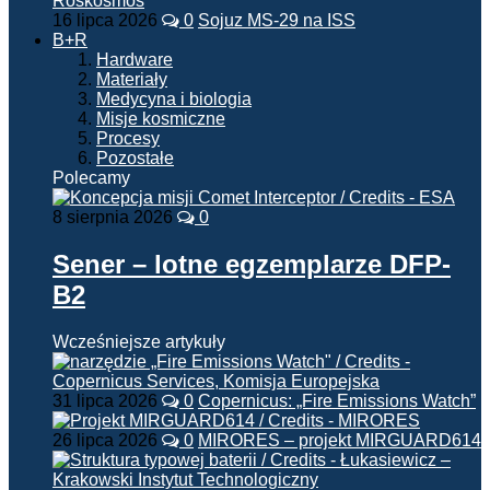
16 lipca 2026
0
Sojuz MS-29 na ISS
B+R
Hardware
Materiały
Medycyna i biologia
Misje kosmiczne
Procesy
Pozostałe
Polecamy
8 sierpnia 2026
0
Sener – lotne egzemplarze DFP-
B2
Wcześniejsze artykuły
31 lipca 2026
0
Copernicus: „Fire Emissions Watch”
26 lipca 2026
0
MIRORES – projekt MIRGUARD614