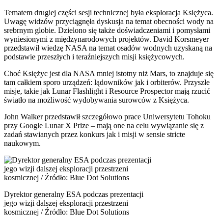
Tematem drugiej części sesji technicznej była eksploracja Księżyca.
Uwagę widzów przyciągnęła dyskusja na temat obecności wody na
srebrnym globie. Dzielono się także doświadczeniami i pomysłami
wyniesionymi z międzynarodowych projektów. David Korsmeyer
przedstawił wiedzę NASA na temat osadów wodnych uzyskaną na
podstawie przeszłych i teraźniejszych misji księżycowych.
Choć Księżyc jest dla NASA mniej istotny niż Mars, to znajduje się
tam całkiem sporo urządzeń: lądowników jak i orbiterów. Przyszłe
misje, takie jak Lunar Flashlight i Resource Prospector mają rzucić
światło na możliwość wydobywania surowców z Księżyca.
John Walker przedstawił szczegółowo prace Uniwersytetu Tohoku
przy Google Lunar X Prize – mają one na celu wywiązanie się z
zadań stawianych przez konkurs jak i misji w sensie stricte
naukowym.
Dyrektor generalny ESA podczas prezentacji
jego wizji dalszej eksploracji przestrzeni
kosmicznej / Źródło: Blue Dot Solutions