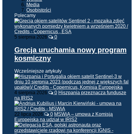
Media
Osobistości
Polecamy
5 sierpnia 2026
0
Grecja uruchamia nowy program
kosmiczny
Wcześniejsze artykuły
4 sierpnia 2026
0
Hiszpania przeznacza fundusze
na IRIS2
22 lipca 2026
0
MSWiA – umowa z Komisją
Europejską na udział w IRIS2