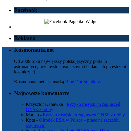
Facebook
Reklama
Kosmonauta.net
Od 2009 roku największy polskojęzyczny portal o
astronautyce, przemyśle kosmicznym i badaniach przestrzeni
kosmicznej.
Kosmonauta.net jest marką
Blue Dot Solutions
.
Najnowsze komentarze
Krzysztof Kanawka
-
Ryzyko rosyjskich zagłuszeń
GNSS z orbity
Marian
-
Ryzyko rosyjskich zagłuszeń GNSS z orbity
Kptn
-
Ośrodek ESA w Polsce – prace na szczeblu
rządowym
byko
-
Propozycja budżetu NASA na 2027 rok