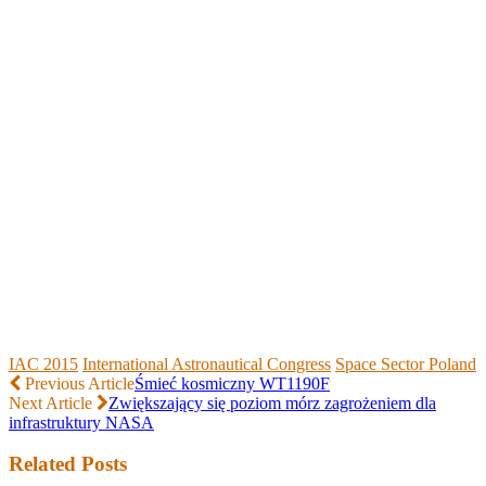
IAC 2015
International Astronautical Congress
Space Sector Poland
Previous Article
Śmieć kosmiczny WT1190F
Next Article
Zwiększający się poziom mórz zagrożeniem dla
infrastruktury NASA
Related Posts