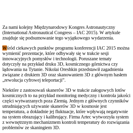
Za nami kolejny Międzynarodowy Kongres Astronautyczny
(International Astronautical Congress – IAC 2015). W artykule
znajduje się podsumowanie tego wyjątkowego wydarzenia.
W
śród ciekawych punktów programu konferencji IAC 2015 można
wymienić prezentacje, które odbywały się w trakcie sesji
innowacyjnych pomysłów i technologii. Poruszane tematy
dotyczyły na przykład druku 3D, kosmicznego górnictwa czy
lądowania na Tytanie. Nikolai Oreshkin przedstawił zagadnienia
związane z drukiem 3D oraz skanowaniem 3D z głównym hasłem
„rewolucja cyfrowej teleportacji”.
Niektóre z zastosowań skanerów 3D w trakcie załogowych lotów
kosmicznych to na przykład monitoring medyczny i kontrola jakości
części wytwarzanych poza Ziemią. Jednym z głównych czynników
utrudniających używanie skanerów 3D w kosmosie jest
temperatura, a dokładnie jej fluktuacje, które wpływają negatywnie
na system obrazujący i kalibrujący. Firma Artec wytworzyła system
z wewnętrznym mechanizmem kontroli temperatury do rozwiązania
problemów ze skaningiem 3D.