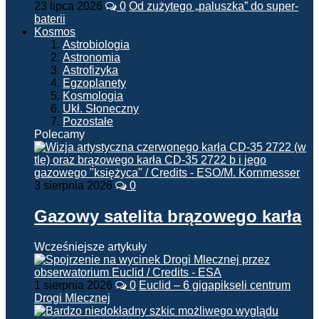
23 lipca 2026
0
Od zużytego „paluszka” do super-
baterii
Kosmos
Astrobiologia
Astronomia
Astrofizyka
Egzoplanety
Kosmologia
Ukł. Słoneczny
Pozostałe
Polecamy
3 sierpnia 2026
0
Gazowy satelita brązowego karła
Wcześniejsze artykuły
1 sierpnia 2026
0
Euclid – 6 gigapikseli centrum
Drogi Mlecznej