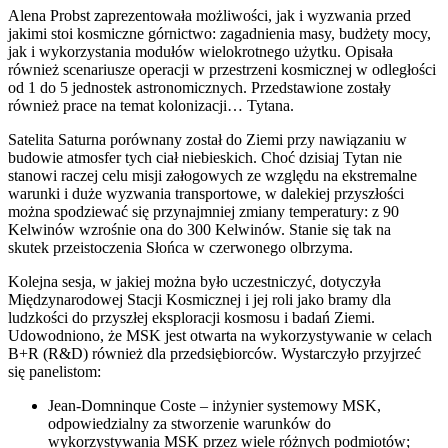
Alena Probst zaprezentowała możliwości, jak i wyzwania przed
jakimi stoi kosmiczne górnictwo: zagadnienia masy, budżety mocy,
jak i wykorzystania modułów wielokrotnego użytku. Opisała
również scenariusze operacji w przestrzeni kosmicznej w odległości
od 1 do 5 jednostek astronomicznych. Przedstawione zostały
również prace na temat kolonizacji… Tytana.
Satelita Saturna porównany został do Ziemi przy nawiązaniu w
budowie atmosfer tych ciał niebieskich. Choć dzisiaj Tytan nie
stanowi raczej celu misji załogowych ze względu na ekstremalne
warunki i duże wyzwania transportowe, w dalekiej przyszłości
można spodziewać się przynajmniej zmiany temperatury: z 90
Kelwinów wzrośnie ona do 300 Kelwinów. Stanie się tak na
skutek przeistoczenia Słońca w czerwonego olbrzyma.
Kolejna sesja, w jakiej można było uczestniczyć, dotyczyła
Międzynarodowej Stacji Kosmicznej i jej roli jako bramy dla
ludzkości do przyszłej eksploracji kosmosu i badań Ziemi.
Udowodniono, że MSK jest otwarta na wykorzystywanie w celach
B+R (R&D) również dla przedsiębiorców. Wystarczyło przyjrzeć
się panelistom:
Jean-Domninque Coste – inżynier systemowy MSK,
odpowiedzialny za stworzenie warunków do
wykorzystywania MSK przez wiele różnych podmiotów;