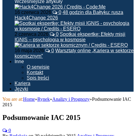
Wcześniejsze artykuły
16 czerwca 2026
0
48 godzin dla Bałtyku: rusza
Hack4Change 2026
2 czerwca 2026
0
Spotkaj ekspertkę: Efekty misji
IGNIS – psychologia w kosmosie
16 maja 2026
0
Warsztaty online „Kariera w sektorze
kosmicznym”
Inne
O serwisie
Kontakt
Spis treści
Kariera
Języki
You are at:
Home
»
Rynek
»
Analizy i Prognozy
»
Podsumowanie IAC
2015
Podsumowanie IAC 2015
0
By
Redakcja
on
30 października 2015
Analizy i Prognozy
,