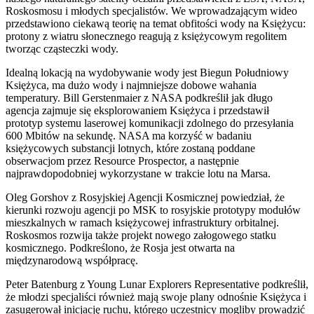
Roskosmosu i młodych specjalistów. We wprowadzającym wideo
przedstawiono ciekawą teorię na temat obfitości wody na Księżycu:
protony z wiatru słonecznego reagują z księżycowym regolitem
tworząc cząsteczki wody.
Idealną lokacją na wydobywanie wody jest Biegun Południowy
Księżyca, ma dużo wody i najmniejsze dobowe wahania
temperatury. Bill Gerstenmaier z NASA podkreślił jak długo
agencja zajmuje się eksplorowaniem Księżyca i przedstawił
prototyp systemu laserowej komunikacji zdolnego do przesyłania
600 Mbitów na sekundę. NASA ma korzyść w badaniu
księżycowych substancji lotnych, które zostaną poddane
obserwacjom przez Resource Prospector, a następnie
najprawdopodobniej wykorzystane w trakcie lotu na Marsa.
Oleg Gorshov z Rosyjskiej Agencji Kosmicznej powiedział, że
kierunki rozwoju agencji po MSK to rosyjskie prototypy modułów
mieszkalnych w ramach księżycowej infrastruktury orbitalnej.
Roskosmos rozwija także projekt nowego załogowego statku
kosmicznego. Podkreślono, że Rosja jest otwarta na
międzynarodową współpracę.
Peter Batenburg z Young Lunar Explorers Representative podkreślił,
że młodzi specjaliści również mają swoje plany odnośnie Księżyca i
zasugerował inicjację ruchu, którego uczestnicy mogliby prowadzić