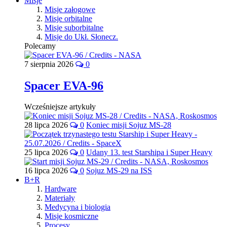
Misje
Misje załogowe
Misje orbitalne
Misje suborbitalne
Misje do Ukł. Słonecz.
Polecamy
7 sierpnia 2026
0
Spacer EVA-96
Wcześniejsze artykuły
28 lipca 2026
0
Koniec misji Sojuz MS-28
25 lipca 2026
0
Udany 13. test Starshipa i Super Heavy
16 lipca 2026
0
Sojuz MS-29 na ISS
B+R
Hardware
Materiały
Medycyna i biologia
Misje kosmiczne
Procesy