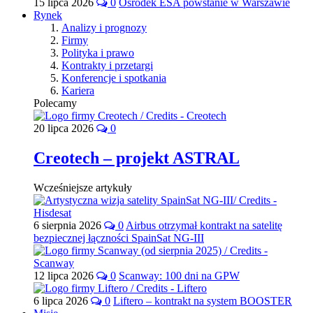
15 lipca 2026
0
Ośrodek ESA powstanie w Warszawie
Rynek
Analizy i prognozy
Firmy
Polityka i prawo
Kontrakty i przetargi
Konferencje i spotkania
Kariera
Polecamy
20 lipca 2026
0
Creotech – projekt ASTRAL
Wcześniejsze artykuły
6 sierpnia 2026
0
Airbus otrzymał kontrakt na satelitę
bezpiecznej łączności SpainSat NG-III
12 lipca 2026
0
Scanway: 100 dni na GPW
6 lipca 2026
0
Liftero – kontrakt na system BOOSTER