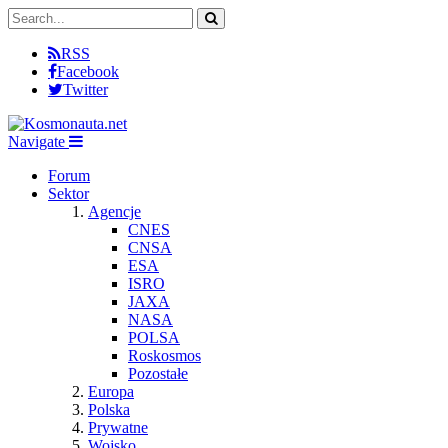
RSS
Facebook
Twitter
Navigate
Forum
Sektor
Agencje
CNES
CNSA
ESA
ISRO
JAXA
NASA
POLSA
Roskosmos
Pozostałe
Europa
Polska
Prywatne
Wojsko