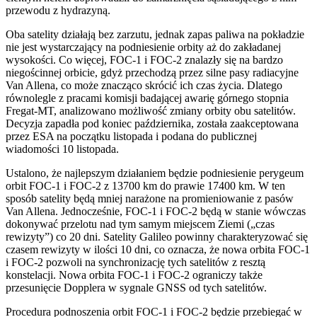
przewodu z hydrazyną.
Oba satelity działają bez zarzutu, jednak zapas paliwa na pokładzie
nie jest wystarczający na podniesienie orbity aż do zakładanej
wysokości. Co więcej, FOC-1 i FOC-2 znalazły się na bardzo
niegościnnej orbicie, gdyż przechodzą przez silne pasy radiacyjne
Van Allena, co może znacząco skrócić ich czas życia. Dlatego
równolegle z pracami komisji badającej awarię górnego stopnia
Fregat-MT, analizowano możliwość zmiany orbity obu satelitów.
Decyzja zapadła pod koniec października, została zaakceptowana
przez ESA na początku listopada i podana do publicznej
wiadomości 10 listopada.
Ustalono, że najlepszym działaniem będzie podniesienie perygeum
orbit FOC-1 i FOC-2 z 13700 km do prawie 17400 km. W ten
sposób satelity będą mniej narażone na promieniowanie z pasów
Van Allena. Jednocześnie, FOC-1 i FOC-2 będą w stanie wówczas
dokonywać przelotu nad tym samym miejscem Ziemi („czas
rewizyty”) co 20 dni. Satelity Galileo powinny charakteryzować się
czasem rewizyty w ilości 10 dni, co oznacza, że nowa orbita FOC-1
i FOC-2 pozwoli na synchronizację tych satelitów z resztą
konstelacji. Nowa orbita FOC-1 i FOC-2 ograniczy także
przesunięcie Dopplera w sygnale GNSS od tych satelitów.
Procedura podnoszenia orbit FOC-1 i FOC-2 będzie przebiegać w