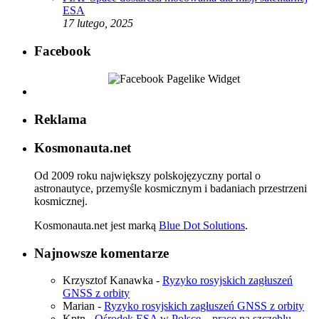
ESA
17 lutego, 2025
Facebook
Reklama
Kosmonauta.net
Od 2009 roku największy polskojęzyczny portal o
astronautyce, przemyśle kosmicznym i badaniach przestrzeni
kosmicznej.
Kosmonauta.net jest marką
Blue Dot Solutions
.
Najnowsze komentarze
Krzysztof Kanawka
-
Ryzyko rosyjskich zagłuszeń
GNSS z orbity
Marian
-
Ryzyko rosyjskich zagłuszeń GNSS z orbity
Kptn
-
Ośrodek ESA w Polsce – prace na szczeblu