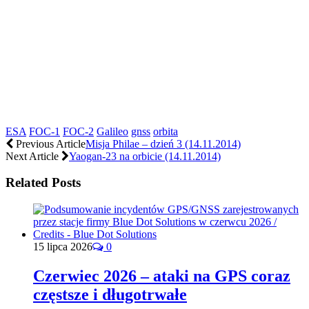
ESA
FOC-1
FOC-2
Galileo
gnss
orbita
Previous Article
Misja Philae – dzień 3 (14.11.2014)
Next Article
Yaogan-23 na orbicie (14.11.2014)
Related Posts
15 lipca 2026
0
Czerwiec 2026 – ataki na GPS coraz
częstsze i długotrwałe