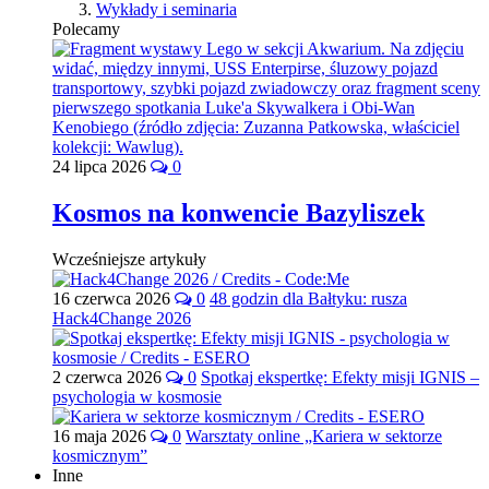
Wykłady i seminaria
Polecamy
24 lipca 2026
0
Kosmos na konwencie Bazyliszek
Wcześniejsze artykuły
16 czerwca 2026
0
48 godzin dla Bałtyku: rusza
Hack4Change 2026
2 czerwca 2026
0
Spotkaj ekspertkę: Efekty misji IGNIS –
psychologia w kosmosie
16 maja 2026
0
Warsztaty online „Kariera w sektorze
kosmicznym”
Inne