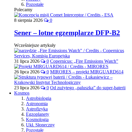
Pozostałe
Polecamy
8 sierpnia 2026
0
Sener – lotne egzemplarze DFP-B2
Wcześniejsze artykuły
31 lipca 2026
0
Copernicus: „Fire Emissions Watch”
26 lipca 2026
0
MIRORES – projekt MIRGUARD614
23 lipca 2026
0
Od zużytego „paluszka” do super-baterii
Kosmos
Astrobiologia
Astronomia
Astrofizyka
Egzoplanety
Kosmologia
Ukł. Słoneczny
Pozostałe