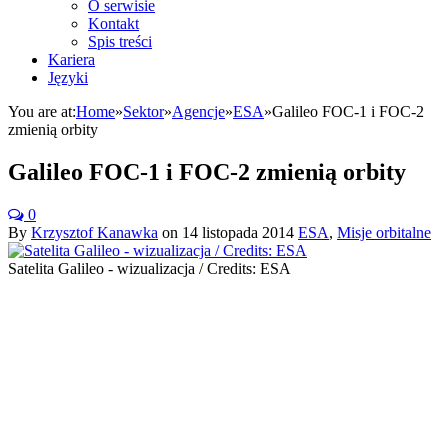
O serwisie
Kontakt
Spis treści
Kariera
Języki
You are at:
Home
»
Sektor
»
Agencje
»
ESA
»
Galileo FOC-1 i FOC-2
zmienią orbity
Galileo FOC-1 i FOC-2 zmienią orbity
0
By
Krzysztof Kanawka
on
14 listopada 2014
ESA
,
Misje orbitalne
Satelita Galileo - wizualizacja / Credits: ESA