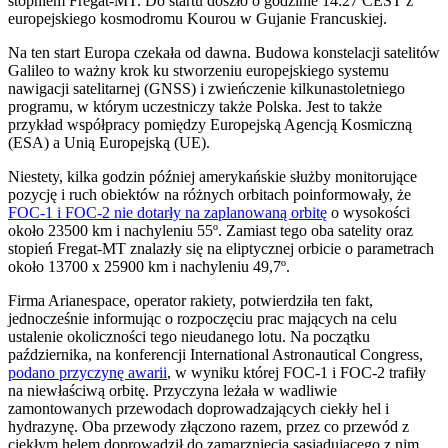
stopniem Fregat-MT. Do startu doszło o godzinie 14:27 CEST z
europejskiego kosmodromu Kourou w Gujanie Francuskiej.
Na ten start Europa czekała od dawna. Budowa konstelacji satelitów
Galileo to ważny krok ku stworzeniu europejskiego systemu
nawigacji satelitarnej (GNSS) i zwieńczenie kilkunastoletniego
programu, w którym uczestniczy także Polska. Jest to także
przykład współpracy pomiędzy Europejską Agencją Kosmiczną
(ESA) a Unią Europejską (UE).
Niestety, kilka godzin później amerykańskie służby monitorujące
pozycję i ruch obiektów na różnych orbitach poinformowały, że
FOC-1 i FOC-2 nie dotarły na zaplanowaną orbitę
o wysokości
około 23500 km i nachyleniu 55º. Zamiast tego oba satelity oraz
stopień Fregat-MT znalazły się na eliptycznej orbicie o parametrach
około 13700 x 25900 km i nachyleniu 49,7º.
Firma Arianespace, operator rakiety, potwierdziła ten fakt,
jednocześnie informując o rozpoczęciu prac mających na celu
ustalenie okoliczności tego nieudanego lotu. Na początku
października, na konferencji International Astronautical Congress,
podano przyczynę awarii
, w wyniku której FOC-1 i FOC-2 trafiły
na niewłaściwą orbitę. Przyczyna leżała w wadliwie
zamontowanych przewodach doprowadzających ciekły hel i
hydrazynę. Oba przewody złączono razem, przez co przewód z
ciekłym helem doprowadził do zamarznięcia sąsiadującego z nim