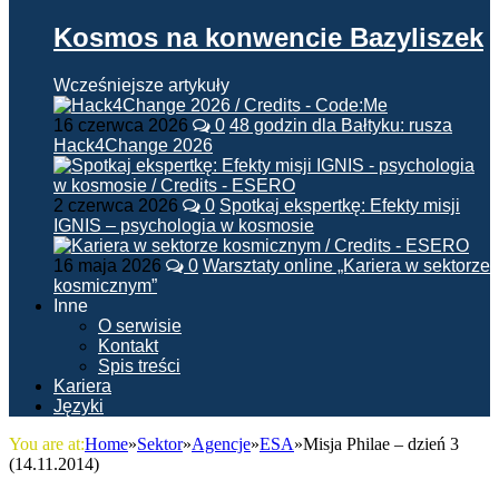
Kosmos na konwencie Bazyliszek
Wcześniejsze artykuły
16 czerwca 2026
0
48 godzin dla Bałtyku: rusza
Hack4Change 2026
2 czerwca 2026
0
Spotkaj ekspertkę: Efekty misji
IGNIS – psychologia w kosmosie
16 maja 2026
0
Warsztaty online „Kariera w sektorze
kosmicznym”
Inne
O serwisie
Kontakt
Spis treści
Kariera
Języki
You are at:
Home
»
Sektor
»
Agencje
»
ESA
»
Misja Philae – dzień 3
(14.11.2014)