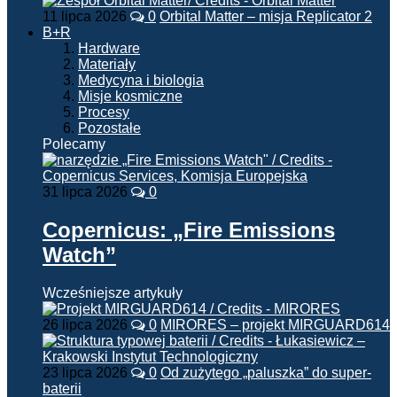
11 lipca 2026
0
Orbital Matter – misja Replicator 2
B+R
Hardware
Materiały
Medycyna i biologia
Misje kosmiczne
Procesy
Pozostałe
Polecamy
31 lipca 2026
0
Copernicus: „Fire Emissions
Watch”
Wcześniejsze artykuły
26 lipca 2026
0
MIRORES – projekt MIRGUARD614
23 lipca 2026
0
Od zużytego „paluszka” do super-
baterii