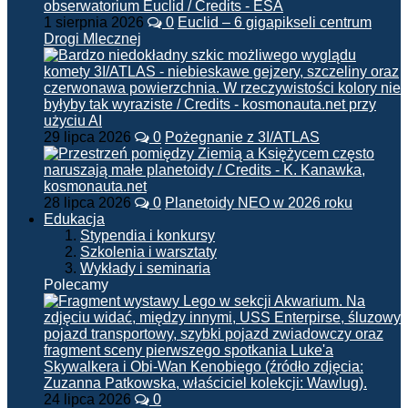
1 sierpnia 2026
0
Euclid – 6 gigapikseli centrum
Drogi Mlecznej
29 lipca 2026
0
Pożegnanie z 3I/ATLAS
28 lipca 2026
0
Planetoidy NEO w 2026 roku
Edukacja
Stypendia i konkursy
Szkolenia i warsztaty
Wykłady i seminaria
Polecamy
24 lipca 2026
0