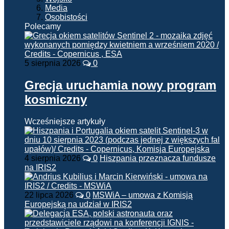
Media
Osobistości
Polecamy
5 sierpnia 2026
0
Grecja uruchamia nowy program
kosmiczny
Wcześniejsze artykuły
4 sierpnia 2026
0
Hiszpania przeznacza fundusze
na IRIS2
22 lipca 2026
0
MSWiA – umowa z Komisją
Europejską na udział w IRIS2