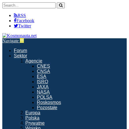
RSS
Facebook
Twitter
Navigate
Forum
Sektor
Agencje
CNES
CNSA
ESA
ISRO
JAXA
NASA
POLSA
Roskosmos
Pozostałe
Europa
Polska
Prywatne
Wojsko