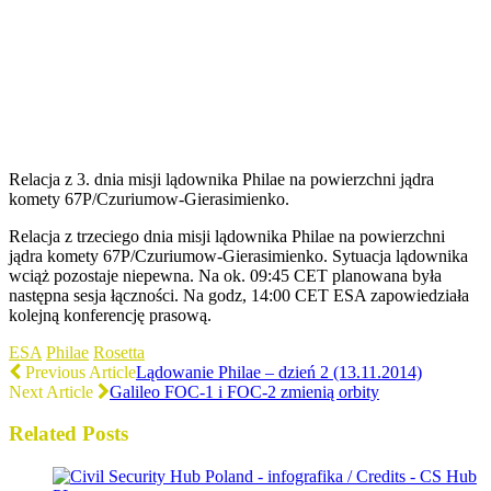
Relacja z 3. dnia misji lądownika Philae na powierzchni jądra
komety 67P/Czuriumow-Gierasimienko.
Relacja z trzeciego dnia misji lądownika Philae na powierzchni
jądra komety 67P/Czuriumow-Gierasimienko. Sytuacja lądownika
wciąż pozostaje niepewna. Na ok. 09:45 CET planowana była
następna sesja łączności. Na godz, 14:00 CET ESA zapowiedziała
kolejną konferencję prasową.
ESA
Philae
Rosetta
Previous Article
Lądowanie Philae – dzień 2 (13.11.2014)
Next Article
Galileo FOC-1 i FOC-2 zmienią orbity
Related Posts