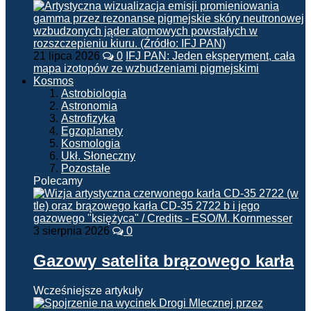
21 lipca 2026
0
IFJ PAN: Jeden eksperyment, cała
mapa izotopów ze wzbudzeniami pigmejskimi
Kosmos
Astrobiologia
Astronomia
Astrofizyka
Egzoplanety
Kosmologia
Ukł. Słoneczny
Pozostałe
Polecamy
3 sierpnia 2026
0
Gazowy satelita brązowego karła
Wcześniejsze artykuły