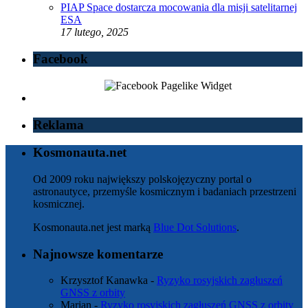
PIAP Space dostarcza mocowania dla misji satelitarnej
ESA
17 lutego, 2025
Facebook
Reklama
Kosmonauta.net
Od 2009 roku największy polskojęzyczny portal o
astronautyce, przemyśle kosmicznym i badaniach przestrzeni
kosmicznej.
Kosmonauta.net jest marką
Blue Dot Solutions
.
Najnowsze komentarze
Krzysztof Kanawka
-
Ryzyko rosyjskich zagłuszeń
GNSS z orbity
Marian
-
Ryzyko rosyjskich zagłuszeń GNSS z orbity