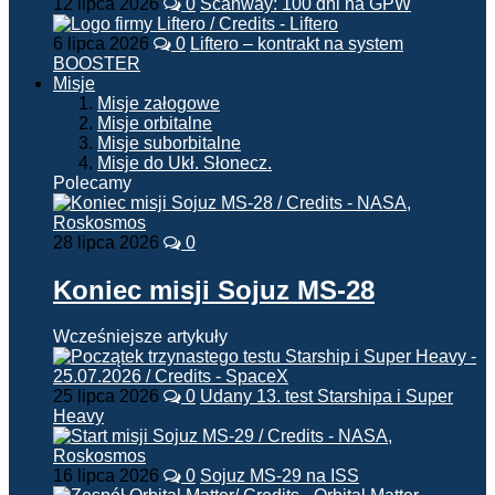
12 lipca 2026
0
Scanway: 100 dni na GPW
6 lipca 2026
0
Liftero – kontrakt na system
BOOSTER
Misje
Misje załogowe
Misje orbitalne
Misje suborbitalne
Misje do Ukł. Słonecz.
Polecamy
28 lipca 2026
0
Koniec misji Sojuz MS-28
Wcześniejsze artykuły
25 lipca 2026
0
Udany 13. test Starshipa i Super
Heavy
16 lipca 2026
0
Sojuz MS-29 na ISS