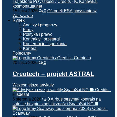
15 lipca 2026
0
Ośrodek ESA powstanie w
Warszawie
Rynek
Analizy i prognozy
Firmy
Polityka i prawo
Kontrakty i przetargi
Konferencje i spotkania
Kariera
Polecamy
20 lipca 2026
0
Creotech – projekt ASTRAL
Wcześniejsze artykuły
6 sierpnia 2026
0
Airbus otrzymał kontrakt na
satelitę bezpiecznej łączności SpainSat NG-III