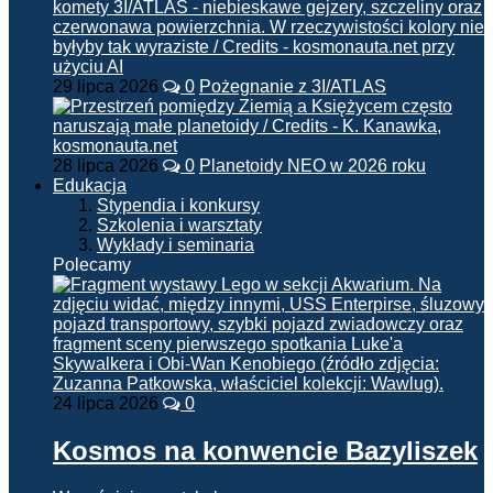
29 lipca 2026
0
Pożegnanie z 3I/ATLAS
28 lipca 2026
0
Planetoidy NEO w 2026 roku
Edukacja
Stypendia i konkursy
Szkolenia i warsztaty
Wykłady i seminaria
Polecamy
24 lipca 2026
0
Kosmos na konwencie Bazyliszek