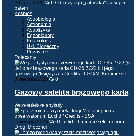
23 lipca 2026
0
Od zużytego „paluszka” do super-
baterii
Kosmos
Astrobiologia
Astronomia
Astrofizyka
Egzoplanety
Kosmologia
Ukł. Słoneczny
Pozostałe
Polecamy
3 sierpnia 2026
0
Gazowy satelita brązowego karła
Wcześniejsze artykuły
1 sierpnia 2026
0
Euclid – 6 gigapikseli centrum
Drogi Mlecznej