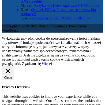
GNSS z orbity
Marian
-
Ryzyko rosyjskich zagłuszeń GNSS z orbity
Kptn
-
Ośrodek ESA w Polsce – prace na szczeblu
rządowym
byko
-
Propozycja budżetu NASA na 2027 rok
Copyright © 2009-2024 Blue Dot Solutions. Powered by
WordPress.
Wykorzystujemy pliki cookie do spersonalizowania treści i reklam,
aby oferować funkcje społecznościowe i analizować ruch w naszej
witrynie. Informacje o tym, jak korzystasz z naszej witryny,
udostępniamy partnerom społecznościowym, reklamowym i
analitycznym. Jeśli nie zgadzasz się na używanie cookie, opuść
stronę lub zablokuj zapisywanie cookie w ustawieniach
przeglądarki.
Zgadzam się
Więcej
Close
Privacy Overview
This website uses cookies to improve your experience while you
navigate through the website. Out of these cookies, the cookies that
are categorized as necessary are stored on your browser as they are