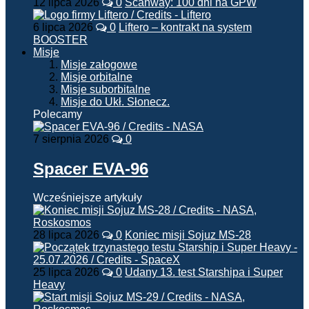
12 lipca 2026
0
Scanway: 100 dni na GPW
6 lipca 2026
0
Liftero – kontrakt na system
BOOSTER
Misje
Misje załogowe
Misje orbitalne
Misje suborbitalne
Misje do Ukł. Słonecz.
Polecamy
7 sierpnia 2026
0
Spacer EVA-96
Wcześniejsze artykuły
28 lipca 2026
0
Koniec misji Sojuz MS-28
25 lipca 2026
0
Udany 13. test Starshipa i Super
Heavy