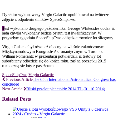
Dyrektor wykonawczy Virgin Galactic opublikował na twitterze
zdjęcie z odpalenia silników SpaceShipTwo.
T
est wykonano drugiego października. George Whitesides dodał, iż
lada chwila wykonany będzie ostatni test kwalifikacyjny. W
przyszłym tygodniu SpaceShipTwo odbędzie również lot ślizgowy.
Virgin Galactic był również obecny na właśnie zakończonym
Międzynarodowym Kongresie Astronautycznym w Toronto.
William Pomerantz w prezentacji potwierdził, iż testowy lot
suborbitany odbędzie się do końca roku, zaś na początku 2015
rozpoczną się loty z pasażerami.
SpaceShipTwo
Virgin Galactic
Previous Article
The 65th International Astronautical Congress has
concluded
Next Article
Bliski przelot planetoidy 2014 TL (01.10.2014)
Related Posts