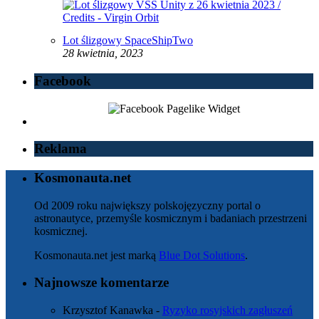
Lot ślizgowy SpaceShipTwo
28 kwietnia, 2023
Facebook
Reklama
Kosmonauta.net
Od 2009 roku największy polskojęzyczny portal o
astronautyce, przemyśle kosmicznym i badaniach przestrzeni
kosmicznej.
Kosmonauta.net jest marką
Blue Dot Solutions
.
Najnowsze komentarze
Krzysztof Kanawka
-
Ryzyko rosyjskich zagłuszeń