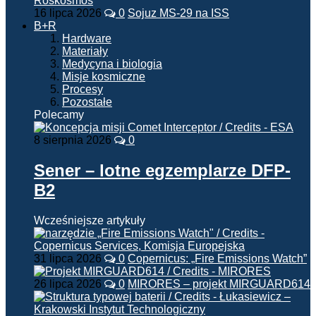
16 lipca 2026
0
Sojuz MS-29 na ISS
B+R
Hardware
Materiały
Medycyna i biologia
Misje kosmiczne
Procesy
Pozostałe
Polecamy
8 sierpnia 2026
0
Sener – lotne egzemplarze DFP-
B2
Wcześniejsze artykuły
31 lipca 2026
0
Copernicus: „Fire Emissions Watch”
26 lipca 2026
0
MIRORES – projekt MIRGUARD614