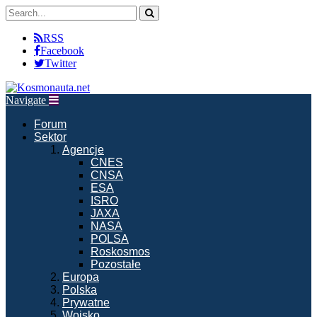
RSS
Facebook
Twitter
Navigate
Forum
Sektor
Agencje
CNES
CNSA
ESA
ISRO
JAXA
NASA
POLSA
Roskosmos
Pozostałe
Europa
Polska
Prywatne
Wojsko