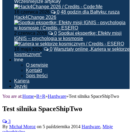
Wcześniejsze artykuły
16 czerwca 2026
0
48 godzin dla Bałtyku: rusza
Hack4Change 2026
2 czerwca 2026
0
Spotkaj ekspertkę: Efekty misji
IGNIS – psychologia w kosmosie
16 maja 2026
0
Warsztaty online „Kariera w sektorze
kosmicznym”
Inne
O serwisie
Kontakt
Spis treści
Kariera
Języki
You are at:
Home
»
B+R
»
Hardware
»
Test silnika SpaceShipTwo
Test silnika SpaceShipTwo
3
By
Michał Moroz
on
5 października 2014
Hardware
,
Misje
suborbitalne