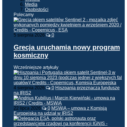
Media
Osobistości
Polecamy
5 sierpnia 2026
0
Grecja uruchamia nowy program
kosmiczny
Wcześniejsze artykuły
4 sierpnia 2026
0
Hiszpania przeznacza fundusze
na IRIS2
22 lipca 2026
0
MSWiA – umowa z Komisją
Europejską na udział w IRIS2