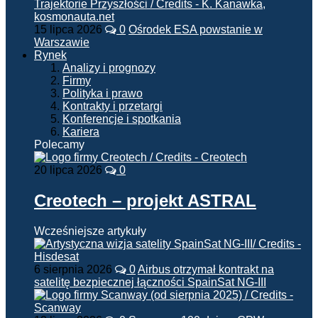
15 lipca 2026
0
Ośrodek ESA powstanie w
Warszawie
Rynek
Analizy i prognozy
Firmy
Polityka i prawo
Kontrakty i przetargi
Konferencje i spotkania
Kariera
Polecamy
20 lipca 2026
0
Creotech – projekt ASTRAL
Wcześniejsze artykuły
6 sierpnia 2026
0
Airbus otrzymał kontrakt na
satelitę bezpiecznej łączności SpainSat NG-III