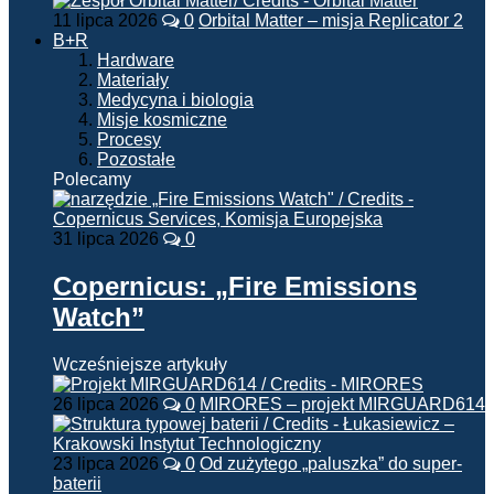
11 lipca 2026
0
Orbital Matter – misja Replicator 2
B+R
Hardware
Materiały
Medycyna i biologia
Misje kosmiczne
Procesy
Pozostałe
Polecamy
31 lipca 2026
0
Copernicus: „Fire Emissions
Watch”
Wcześniejsze artykuły
26 lipca 2026
0
MIRORES – projekt MIRGUARD614
23 lipca 2026
0
Od zużytego „paluszka” do super-
baterii