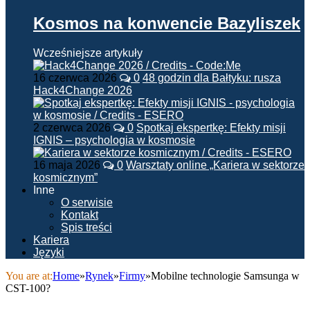
Kosmos na konwencie Bazyliszek
Wcześniejsze artykuły
16 czerwca 2026
0
48 godzin dla Bałtyku: rusza
Hack4Change 2026
2 czerwca 2026
0
Spotkaj ekspertkę: Efekty misji
IGNIS – psychologia w kosmosie
16 maja 2026
0
Warsztaty online „Kariera w sektorze
kosmicznym”
Inne
O serwisie
Kontakt
Spis treści
Kariera
Języki
You are at:
Home
»
Rynek
»
Firmy
»
Mobilne technologie Samsunga w
CST-100?