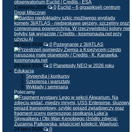
1 sierpnia 2026
0
Euclid – 6 gigapikseli centrum
Drogi Mlecznej
29 lipca 2026
0
Pożegnanie z 3I/ATLAS
28 lipca 2026
0
Planetoidy NEO w 2026 roku
Edukacja
Stypendia i konkursy
Szkolenia i warsztaty
Wykłady i seminaria
Polecamy
24 lipca 2026
0