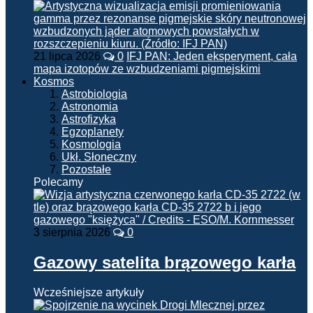
21 lipca 2026
0
IFJ PAN: Jeden eksperyment, cała
mapa izotopów ze wzbudzeniami pigmejskimi
Kosmos
Astrobiologia
Astronomia
Astrofizyka
Egzoplanety
Kosmologia
Ukł. Słoneczny
Pozostałe
Polecamy
3 sierpnia 2026
0
Gazowy satelita brązowego karła
Wcześniejsze artykuły