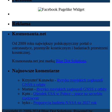
Reklama
Kosmonauta.net
Od 2009 roku największy polskojęzyczny portal o
astronautyce, przemyśle kosmicznym i badaniach przestrzeni
kosmicznej.
Kosmonauta.net jest marką
Blue Dot Solutions
.
Najnowsze komentarze
Krzysztof Kanawka
-
Ryzyko rosyjskich zagłuszeń
GNSS z orbity
Marian
-
Ryzyko rosyjskich zagłuszeń GNSS z orbity
Kptn
-
Ośrodek ESA w Polsce – prace na szczeblu
rządowym
byko
-
Propozycja budżetu NASA na 2027 rok
Copyright © 2009-2024 Blue Dot Solutions. Powered by