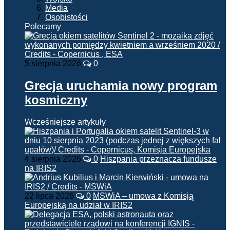
Media
Osobistości
Polecamy
5 sierpnia 2026
0
Grecja uruchamia nowy program
kosmiczny
Wcześniejsze artykuły
4 sierpnia 2026
0
Hiszpania przeznacza fundusze
na IRIS2
22 lipca 2026
0
MSWiA – umowa z Komisją
Europejską na udział w IRIS2