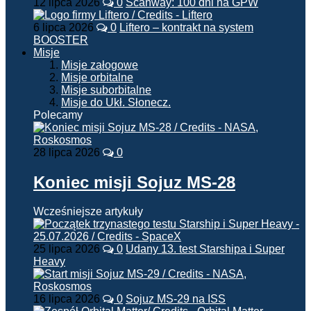
12 lipca 2026
0
Scanway: 100 dni na GPW
6 lipca 2026
0
Liftero – kontrakt na system
BOOSTER
Misje
Misje załogowe
Misje orbitalne
Misje suborbitalne
Misje do Ukł. Słonecz.
Polecamy
28 lipca 2026
0
Koniec misji Sojuz MS-28
Wcześniejsze artykuły
25 lipca 2026
0
Udany 13. test Starshipa i Super
Heavy
16 lipca 2026
0
Sojuz MS-29 na ISS