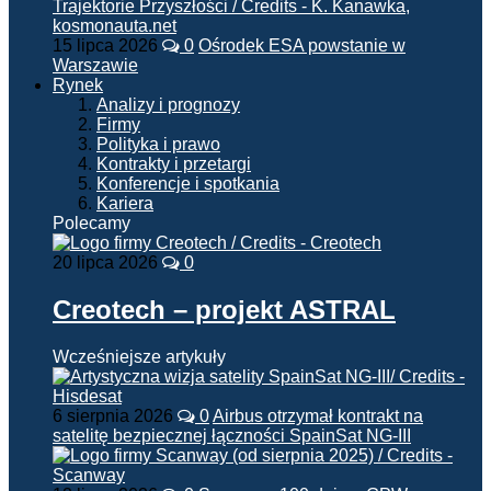
15 lipca 2026
0
Ośrodek ESA powstanie w
Warszawie
Rynek
Analizy i prognozy
Firmy
Polityka i prawo
Kontrakty i przetargi
Konferencje i spotkania
Kariera
Polecamy
20 lipca 2026
0
Creotech – projekt ASTRAL
Wcześniejsze artykuły
6 sierpnia 2026
0
Airbus otrzymał kontrakt na
satelitę bezpiecznej łączności SpainSat NG-III