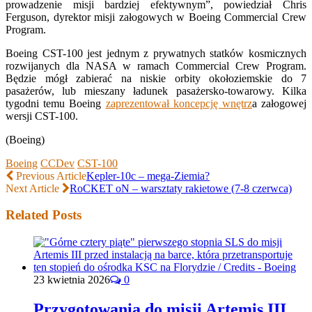
prowadzenie misji bardziej efektywnym”, powiedział Chris
Ferguson, dyrektor misji załogowych w Boeing Commercial Crew
Program.
Boeing CST-100 jest jednym z prywatnych statków kosmicznych
rozwijanych dla NASA w ramach Commercial Crew Program.
Będzie mógł zabierać na niskie orbity okołoziemskie do 7
pasażerów, lub mieszany ładunek pasażersko-towarowy. Kilka
tygodni temu Boeing
zaprezentował koncepcję wnętrz
a załogowej
wersji CST-100.
(Boeing)
Boeing
CCDev
CST-100
Previous Article
Kepler-10c – mega-Ziemia?
Next Article
RoCKET oN – warsztaty rakietowe (7-8 czerwca)
Related Posts
23 kwietnia 2026
0
Przygotowania do misji Artemis III