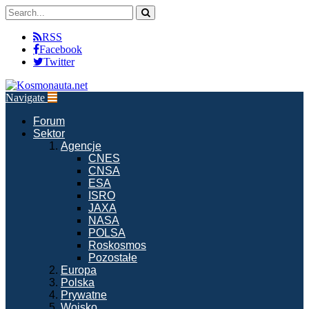
RSS
Facebook
Twitter
Navigate
Forum
Sektor
Agencje
CNES
CNSA
ESA
ISRO
JAXA
NASA
POLSA
Roskosmos
Pozostałe
Europa
Polska
Prywatne
Wojsko