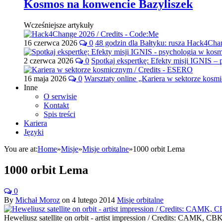
Kosmos na konwencie Bazyliszek
Wcześniejsze artykuły
16 czerwca 2026
0
48 godzin dla Bałtyku: rusza Hack4Ch
2 czerwca 2026
0
Spotkaj ekspertkę: Efekty misji IGNIS –
16 maja 2026
0
Warsztaty online „Kariera w sektorze kos
Inne
O serwisie
Kontakt
Spis treści
Kariera
Języki
You are at:
Home
»
Misje
»
Misje orbitalne
»
1000 orbit Lema
1000 orbit Lema
0
By
Michał Moroz
on
4 lutego 2014
Misje orbitalne
Heweliusz satellite on orbit - artist impression / Credits: CAMK, CBK