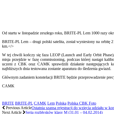
Od startu w listopadzie zeszłego roku, BRITE-PL Lem 1000 razy okrąży
BRITE-PL Lem – drugi polski satelita, został wyniesiony na orbitę 2
km.</>
W tej chwili kończy się faza LEOP (Launch and Early Orbit Phase), 
misja przejdzie w fazę commissioning, podczas której nastąpi kal
uczeni z CBK oraz CAMK sprawdzili działanie następujących 
najbliższych dnia testowana zostanie aparatura do śledzenia gwiazd.
Głównym zadaniem konstelacji BRITE będzie przeprowadzenie precyzyj
CAMK
BRITE
BRITE-PL
CAMK
Lem
Polska
Polska CBK Foto
Previous Article
Ostatnia szansa rejestracji do wzięcia udziału w ko
Next Article
Seria rozbłysków klasy M (31.01 – 04.02.2014)