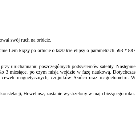
ował swój ruch na orbicie.
cnie Lem krąży po orbicie o kształcie elipsy o parametrach 593 * 887
ce przy uruchamianiu poszczególnych podsystemów satelity. Następnie
koło 3 miesiące, po czym misja wejdzie w fazę naukową. Dotychczas
 cewek magnetycznych, czujników Słońca oraz magnetometru. W
onstelacji, Heweliusz, zostanie wystrzelony w maju bieżącego roku.