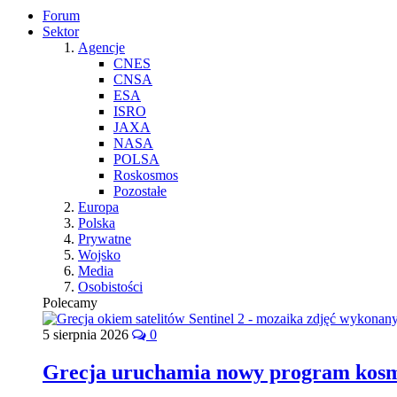
Forum
Sektor
Agencje
CNES
CNSA
ESA
ISRO
JAXA
NASA
POLSA
Roskosmos
Pozostałe
Europa
Polska
Prywatne
Wojsko
Media
Osobistości
Polecamy
5 sierpnia 2026
0
Grecja uruchamia nowy program kos