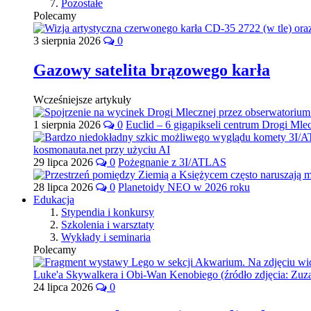
Pozostałe
Polecamy
3 sierpnia 2026
0
Gazowy satelita brązowego karła
Wcześniejsze artykuły
1 sierpnia 2026
0
Euclid – 6 gigapikseli centrum Drogi Mle
29 lipca 2026
0
Pożegnanie z 3I/ATLAS
28 lipca 2026
0
Planetoidy NEO w 2026 roku
Edukacja
Stypendia i konkursy
Szkolenia i warsztaty
Wykłady i seminaria
Polecamy
24 lipca 2026
0