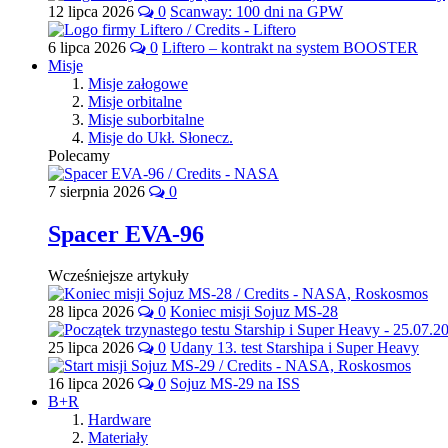
12 lipca 2026
0
Scanway: 100 dni na GPW
6 lipca 2026
0
Liftero – kontrakt na system BOOSTER
Misje
Misje załogowe
Misje orbitalne
Misje suborbitalne
Misje do Ukł. Słonecz.
Polecamy
7 sierpnia 2026
0
Spacer EVA-96
Wcześniejsze artykuły
28 lipca 2026
0
Koniec misji Sojuz MS-28
25 lipca 2026
0
Udany 13. test Starshipa i Super Heavy
16 lipca 2026
0
Sojuz MS-29 na ISS
B+R
Hardware
Materiały