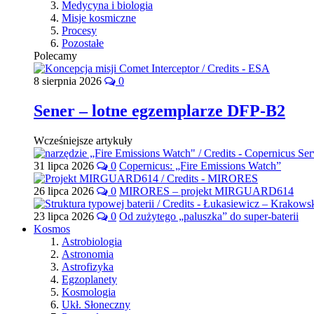
Medycyna i biologia
Misje kosmiczne
Procesy
Pozostałe
Polecamy
8 sierpnia 2026
0
Sener – lotne egzemplarze DFP-B2
Wcześniejsze artykuły
31 lipca 2026
0
Copernicus: „Fire Emissions Watch”
26 lipca 2026
0
MIRORES – projekt MIRGUARD614
23 lipca 2026
0
Od zużytego „paluszka” do super-baterii
Kosmos
Astrobiologia
Astronomia
Astrofizyka
Egzoplanety
Kosmologia
Ukł. Słoneczny