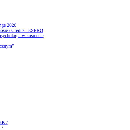
ange 2026
 psychologia w kosmosie
micznym”
 /