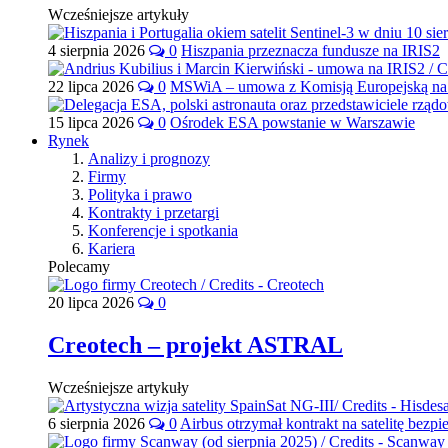
Wcześniejsze artykuły
4 sierpnia 2026
0
Hiszpania przeznacza fundusze na IRIS2
22 lipca 2026
0
MSWiA – umowa z Komisją Europejską na 
15 lipca 2026
0
Ośrodek ESA powstanie w Warszawie
Rynek
Analizy i prognozy
Firmy
Polityka i prawo
Kontrakty i przetargi
Konferencje i spotkania
Kariera
Polecamy
20 lipca 2026
0
Creotech – projekt ASTRAL
Wcześniejsze artykuły
6 sierpnia 2026
0
Airbus otrzymał kontrakt na satelitę bezpi