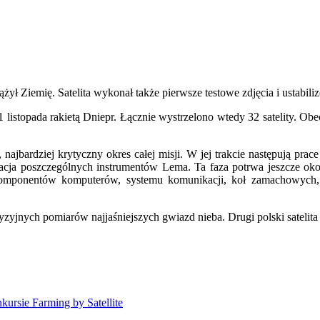
ł Ziemię. Satelita wykonał także pierwsze testowe zdjęcia i ustabiliz
1 listopada rakietą Dniepr. Łącznie wystrzelono wtedy 32 satelity. Obe
najbardziej krytyczny okres całej misji. W jej trakcie następują pra
ibracja poszczególnych instrumentów Lema. Ta faza potrwa jeszcze o
komponentów komputerów, systemu komunikacji, koł zamachowych,
nych pomiarów najjaśniejszych gwiazd nieba. Drugi polski satelita k
nkursie Farming by Satellite