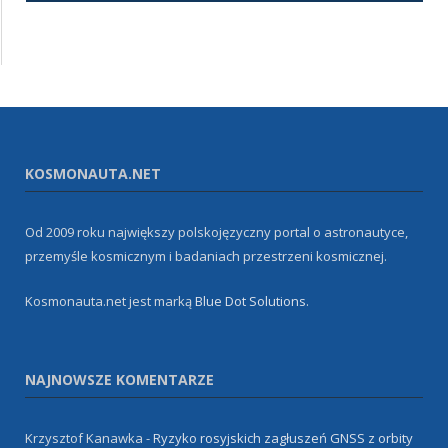
KOSMONAUTA.NET
Od 2009 roku największy polskojęzyczny portal o astronautyce,
przemyśle kosmicznym i badaniach przestrzeni kosmicznej.
Kosmonauta.net jest marką
Blue Dot Solutions
.
NAJNOWSZE KOMENTARZE
Krzysztof Kanawka
-
Ryzyko rosyjskich zagłuszeń GNSS z orbity