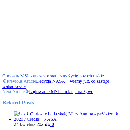
Curiosity
MSL
związek organiczny
życie pozaziemskie
Previous Article
Decyzja NASA – wiemy już, co zastąpi
wahadłowce
Next Article
Lądowanie MSL – relacja na żywo
Related Posts
24 kwietnia 2026
0