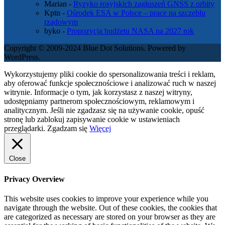
Marian
-
Ryzyko rosyjskich zagłuszeń GNSS z orbity
Kptn
-
Ośrodek ESA w Polsce – prace na szczeblu
rządowym
byko
-
Propozycja budżetu NASA na 2027 rok
Copyright © 2009-2024 Blue Dot Solutions. Powered by
WordPress.
Wykorzystujemy pliki cookie do spersonalizowania treści i reklam,
aby oferować funkcje społecznościowe i analizować ruch w naszej
witrynie. Informacje o tym, jak korzystasz z naszej witryny,
udostępniamy partnerom społecznościowym, reklamowym i
analitycznym. Jeśli nie zgadzasz się na używanie cookie, opuść
stronę lub zablokuj zapisywanie cookie w ustawieniach
przeglądarki.
Zgadzam się
Więcej
Close
Privacy Overview
This website uses cookies to improve your experience while you
navigate through the website. Out of these cookies, the cookies that
are categorized as necessary are stored on your browser as they are