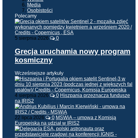
Media
Osobistości
Polecamy
5 sierpnia 2026
0
Grecja uruchamia nowy program
kosmiczny
Wcześniejsze artykuły
4 sierpnia 2026
0
Hiszpania przeznacza fundusze
na IRIS2
22 lipca 2026
0
MSWiA – umowa z Komisją
Europejską na udział w IRIS2