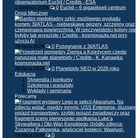
1 sierpnia 2026
0
Euclid – 6 gigapikseli centrum
Drogi Mlecznej
29 lipca 2026
0
Pożegnanie z 3I/ATLAS
28 lipca 2026
0
Planetoidy NEO w 2026 roku
Edukacja
Stypendia i konkursy
Szkolenia i warsztaty
Wykłady i seminaria
Polecamy
24 lipca 2026
0