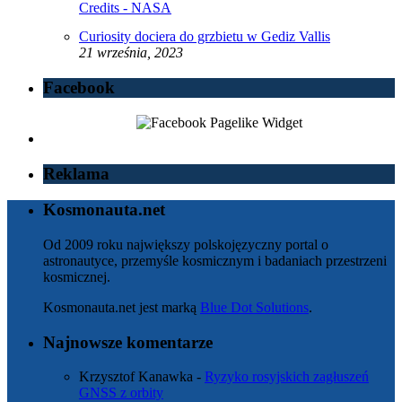
Curiosity dociera do grzbietu w Gediz Vallis
21 września, 2023
Facebook
Reklama
Kosmonauta.net
Od 2009 roku największy polskojęzyczny portal o
astronautyce, przemyśle kosmicznym i badaniach przestrzeni
kosmicznej.
Kosmonauta.net jest marką
Blue Dot Solutions
.
Najnowsze komentarze
Krzysztof Kanawka
-
Ryzyko rosyjskich zagłuszeń
GNSS z orbity