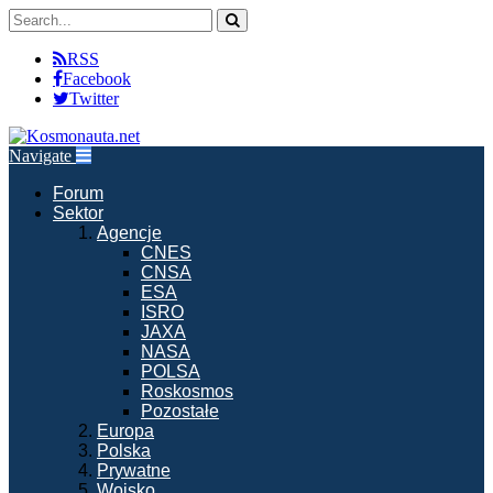
RSS
Facebook
Twitter
Navigate
Forum
Sektor
Agencje
CNES
CNSA
ESA
ISRO
JAXA
NASA
POLSA
Roskosmos
Pozostałe
Europa
Polska
Prywatne
Wojsko