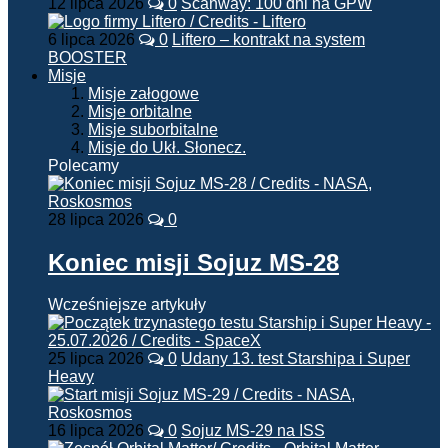
12 lipca 2026
0
Scanway: 100 dni na GPW
6 lipca 2026
0
Liftero – kontrakt na system
BOOSTER
Misje
Misje załogowe
Misje orbitalne
Misje suborbitalne
Misje do Ukł. Słonecz.
Polecamy
28 lipca 2026
0
Koniec misji Sojuz MS-28
Wcześniejsze artykuły
25 lipca 2026
0
Udany 13. test Starshipa i Super
Heavy
16 lipca 2026
0
Sojuz MS-29 na ISS