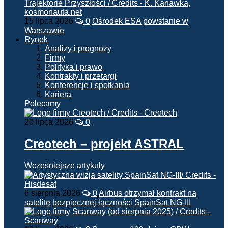
15 lipca 2026
0
Ośrodek ESA powstanie w
Warszawie
Rynek
Analizy i prognozy
Firmy
Polityka i prawo
Kontrakty i przetargi
Konferencje i spotkania
Kariera
Polecamy
20 lipca 2026
0
Creotech – projekt ASTRAL
Wcześniejsze artykuły
6 sierpnia 2026
0
Airbus otrzymał kontrakt na
satelitę bezpiecznej łączności SpainSat NG-III