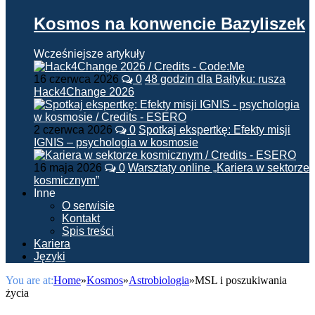
Kosmos na konwencie Bazyliszek
Wcześniejsze artykuły
16 czerwca 2026
0
48 godzin dla Bałtyku: rusza
Hack4Change 2026
2 czerwca 2026
0
Spotkaj ekspertkę: Efekty misji
IGNIS – psychologia w kosmosie
16 maja 2026
0
Warsztaty online „Kariera w sektorze
kosmicznym”
Inne
O serwisie
Kontakt
Spis treści
Kariera
Języki
You are at:
Home
»
Kosmos
»
Astrobiologia
»
MSL i poszukiwania
życia