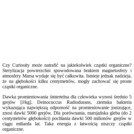
Czy Curiosity może natrafić na jakiekolwiek cząstki organiczne?
Sterylizacja powierzchni spowodowana brakiem magnetosfery i
atmosfery Marsa wydaje się być całkowita. Istnieje jednak nadzieja,
że na głębokości kilku centymetrów, mogły zachować się proste
cząstki organiczne.
Dawka promieniowania śmiertelna dla człowieka wynosi średnio 5
grejów [J/kg]. Deinocuccus Radiodurans, ziemska bakteria
wykazująca największą odporność na promieniowanie jonizujące,
znosi dawki 5000 grejów. Dla porównania, marsjańska gleba (do 2
centymetrów głębokości) pochłania dawki 500 milionów grejów w
ciągu miliarda lat. Taka energia z łatwością niszczy cząstki
organiczne.