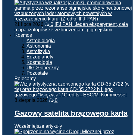
21 lipca 2026
0
IFJ PAN: Jeden eksperyment, cała
mapa izotopów ze wzbudzeniami pigmejskimi
Kosmos
Astrobiologia
Astronomia
Astrofizyka
Egzoplanety
Kosmologia
Ukł. Słoneczny
Pozostałe
Polecamy
3 sierpnia 2026
0
Gazowy satelita brązowego karła
Wcześniejsze artykuły