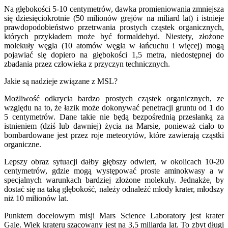
Na głębokości 5-10 centymetrów, dawka promieniowania zmniejsza
się dziesięciokrotnie (50 milionów grejów na miliard lat) i istnieje
prawdopodobieństwo przetrwania prostych cząstek organicznych,
których przykładem może być formaldehyd. Niestety, złożone
molekuły węgla (10 atomów węgla w łańcuchu i więcej) mogą
pojawiać się dopiero na głębokości 1,5 metra, niedostępnej do
zbadania przez człowieka z przyczyn technicznych.
Jakie są nadzieje związane z MSL?
Możliwość odkrycia bardzo prostych cząstek organicznych, ze
względu na to, że łazik może dokonywać penetracji gruntu od 1 do
5 centymetrów. Dane takie nie będą bezpośrednią przesłanką za
istnieniem (dziś lub dawniej) życia na Marsie, ponieważ ciało to
bombardowane jest przez roje meteorytów, które zawierają cząstki
organiczne.
Lepszy obraz sytuacji dałby głębszy odwiert, w okolicach 10-20
centymetrów, gdzie mogą występować proste aminokwasy a w
specjalnych warunkach bardziej złożone molekuły. Jednakże, by
dostać się na taką głębokość, należy odnaleźć młody krater, młodszy
niż 10 milionów lat.
Punktem docelowym misji Mars Science Laboratory jest krater
Gale. Wiek krateru szacowany jest na 3,5 miliarda lat. To zbyt długi