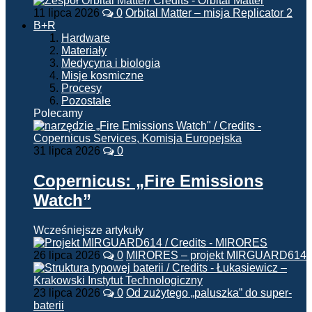
11 lipca 2026
0
Orbital Matter – misja Replicator 2
B+R
Hardware
Materiały
Medycyna i biologia
Misje kosmiczne
Procesy
Pozostałe
Polecamy
31 lipca 2026
0
Copernicus: „Fire Emissions
Watch”
Wcześniejsze artykuły
26 lipca 2026
0
MIRORES – projekt MIRGUARD614
23 lipca 2026
0
Od zużytego „paluszka” do super-
baterii