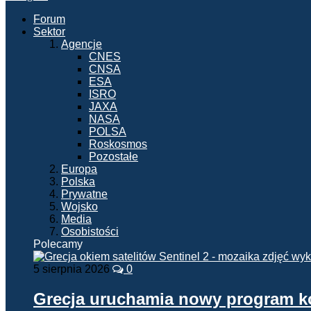
Forum
Sektor
Agencje
CNES
CNSA
ESA
ISRO
JAXA
NASA
POLSA
Roskosmos
Pozostałe
Europa
Polska
Prywatne
Wojsko
Media
Osobistości
Polecamy
5 sierpnia 2026
0
Grecja uruchamia nowy program 