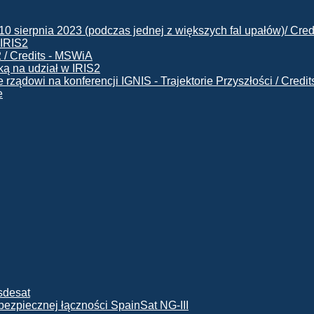
 IRIS2
ą na udział w IRIS2
e
ę bezpiecznej łączności SpainSat NG-III