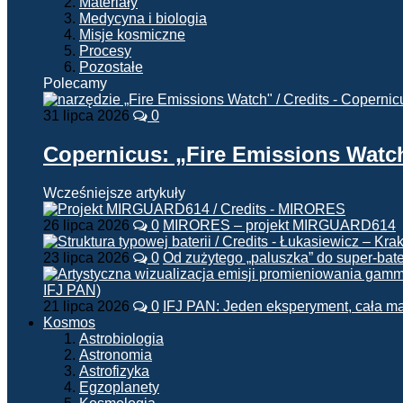
Materiały
Medycyna i biologia
Misje kosmiczne
Procesy
Pozostałe
Polecamy
31 lipca 2026
0
Copernicus: „Fire Emissions Watc
Wcześniejsze artykuły
26 lipca 2026
0
MIRORES – projekt MIRGUARD614
23 lipca 2026
0
Od zużytego „paluszka” do super-bate
21 lipca 2026
0
IFJ PAN: Jeden eksperyment, cała m
Kosmos
Astrobiologia
Astronomia
Astrofizyka
Egzoplanety