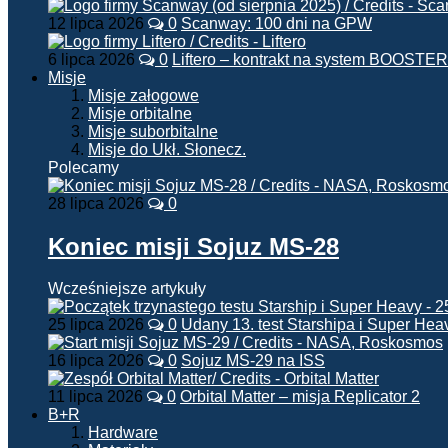
12 lipca 2026
0
Scanway: 100 dni na GPW
6 lipca 2026
0
Liftero – kontrakt na system BOOSTER
Misje
Misje załogowe
Misje orbitalne
Misje suborbitalne
Misje do Ukł. Słonecz.
Polecamy
28 lipca 2026
0
Koniec misji Sojuz MS-28
Wcześniejsze artykuły
25 lipca 2026
0
Udany 13. test Starshipa i Super Hea
16 lipca 2026
0
Sojuz MS-29 na ISS
11 lipca 2026
0
Orbital Matter – misja Replicator 2
B+R
Hardware