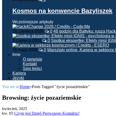
Kosmos na konwencie Bazyliszek
Wcześniejsze artykuły
16 czerwca 2026
0
48 godzin dla Bałtyku: rusza Ha
2 czerwca 2026
0
Spotkaj ekspertkę: Efekty misji IG
16 maja 2026
0
Warsztaty online „Kariera w sektorz
Inne
O serwisie
Kontakt
Spis treści
Kariera
Języki
You are at:
Home
»
Posts Tagged "życie pozaziemskie"
Browsing:
życie pozaziemskie
kwiecień, 2025
kw. 05
Czym jest Dzień Pierwszego Kontaktu?