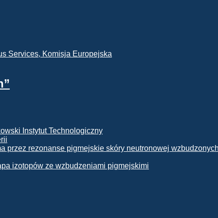
h”
rii
apa izotopów ze wzbudzeniami pigmejskimi