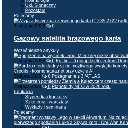
Kosmologia
Ukł. Słoneczny
Pozostałe
Polecamy
3 sierpnia 2026
0
Gazowy satelita brązowego karła
Wcześniejsze artykuły
1 sierpnia 2026
0
Euclid – 6 gigapikseli centrum Drog
29 lipca 2026
0
Pożegnanie z 3I/ATLAS
28 lipca 2026
0
Planetoidy NEO w 2026 roku
Edukacja
Stypendia i konkursy
Szkolenia i warsztaty
Wykłady i seminaria
Polecamy
24 lipca 2026
0