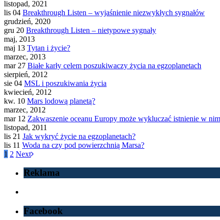
listopad, 2021
lis 04
Breakthrough Listen – wyjaśnienie niezwykłych sygnałów
grudzień, 2020
gru 20
Breakthrough Listen – nietypowe sygnały
maj, 2013
maj 13
Tytan i życie?
marzec, 2013
mar 27
Białe karły celem poszukiwaczy życia na egzoplanetach
sierpień, 2012
sie 04
MSL i poszukiwania życia
kwiecień, 2012
kw. 10
Mars lodową planetą?
marzec, 2012
mar 12
Zakwaszenie oceanu Europy może wykluczać istnienie w nim
listopad, 2011
lis 21
Jak wykryć życie na egzoplanetach?
lis 11
Woda na czy pod powierzchnią Marsa?
1
2
Next
Reklama
Facebook