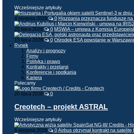
Wcześniejsze artykuły
4 sierpnia 2026
0
Hiszpania przeznacza fundusze na
22 lipca 2026
0
MSWiA – umowa z Komisją Europejsk
15 lipca 2026
0
Ośrodek ESA powstanie w Warszawi
Rynek
Analizy i prognozy
Firmy
Polityka i prawo
Kontrakty i przetargi
Konferencje i spotkania
Kariera
Polecamy
20 lipca 2026
0
Creotech – projekt ASTRAL
Wcześniejsze artykuły
6 sierpnia 2026
0
Airbus otrzymał kontrakt na satelit