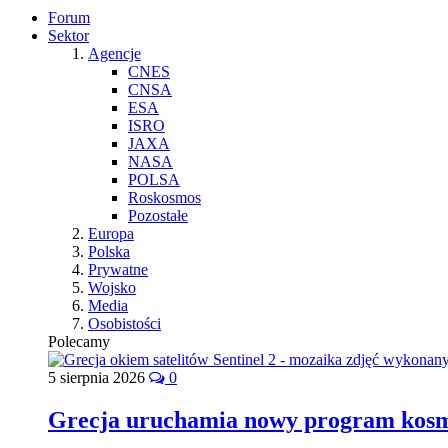
Forum
Sektor
Agencje
CNES
CNSA
ESA
ISRO
JAXA
NASA
POLSA
Roskosmos
Pozostałe
Europa
Polska
Prywatne
Wojsko
Media
Osobistości
Polecamy
5 sierpnia 2026
0
Grecja uruchamia nowy program kos