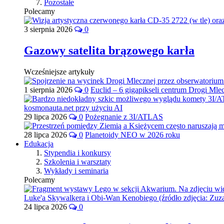
Pozostałe
Polecamy
3 sierpnia 2026
0
Gazowy satelita brązowego karła
Wcześniejsze artykuły
1 sierpnia 2026
0
Euclid – 6 gigapikseli centrum Drogi Mle
29 lipca 2026
0
Pożegnanie z 3I/ATLAS
28 lipca 2026
0
Planetoidy NEO w 2026 roku
Edukacja
Stypendia i konkursy
Szkolenia i warsztaty
Wykłady i seminaria
Polecamy
24 lipca 2026
0