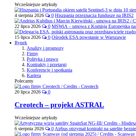
Wcześniejsze artykuły
4 sierpnia 2026
0
Hiszpania przeznacza fundusze na IRIS2
22 lipca 2026
0
MSWiA – umowa z Komisją Europejską na 
15 lipca 2026
0
Ośrodek ESA powstanie w Warszawie
Rynek
Analizy i prognozy
Firmy
Polityka i prawo
Kontrakty i przetargi
Konferencje i spotkania
Kariera
Polecamy
20 lipca 2026
0
Creotech – projekt ASTRAL
Wcześniejsze artykuły
6 sierpnia 2026
0
Airbus otrzymał kontrakt na satelitę bezpi