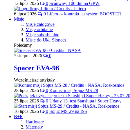
12 lipca 2026
0
Scanway: 100 dni na GPW
6 lipca 2026
0
Liftero – kontrakt na system BOOSTER
Misje
Misje załogowe
Misje orbitalne
Misje suborbitalne
Misje do Ukł. Słonecz.
Polecamy
7 sierpnia 2026
0
Spacer EVA-96
Wcześniejsze artykuły
28 lipca 2026
0
Koniec misji Sojuz MS-28
25 lipca 2026
0
Udany 13. test Starshipa i Super Heavy
16 lipca 2026
0
Sojuz MS-29 na ISS
B+R
Hardware
Materiały