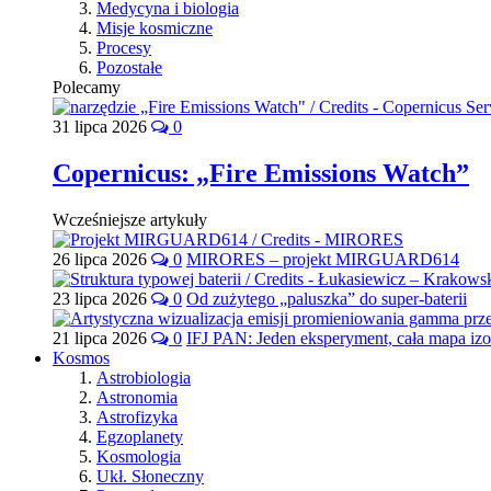
Medycyna i biologia
Misje kosmiczne
Procesy
Pozostałe
Polecamy
31 lipca 2026
0
Copernicus: „Fire Emissions Watch”
Wcześniejsze artykuły
26 lipca 2026
0
MIRORES – projekt MIRGUARD614
23 lipca 2026
0
Od zużytego „paluszka” do super-baterii
21 lipca 2026
0
IFJ PAN: Jeden eksperyment, cała mapa iz
Kosmos
Astrobiologia
Astronomia
Astrofizyka
Egzoplanety
Kosmologia
Ukł. Słoneczny