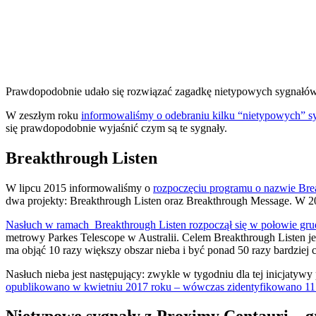
Prawdopodobnie udało się rozwiązać zagadkę nietypowych sygnałów
W
zeszłym roku
informowaliśmy o odebraniu kilku “nietypowych” 
się prawdopodobnie wyjaśnić czym są te sygnały.
Breakthrough Listen
W lipcu 2015 informowaliśmy o
rozpoczęciu programu o nazwie Brea
dwa projekty: Breakthrough Listen oraz Breakthrough Message. W 
Nasłuch w ramach Breakthrough Listen rozpoczął się w połowie gru
metrowy Parkes Telescope w Australii. Celem Breakthrough Listen 
ma objąć 10 razy większy obszar nieba i być ponad 50 razy bardzie
Nasłuch nieba jest następujący: zwykle w tygodniu dla tej inicjatyw
opublikowano w kwietniu 2017 roku – wówczas zidentyfikowano 11 