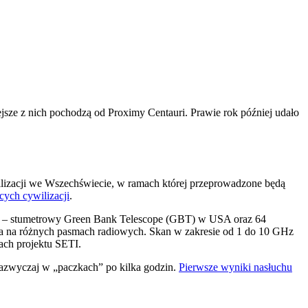
iejsze z nich pochodzą od Proximy Centauri. Prawie rok później udało
ilizacji we Wszechświecie, w ramach której przeprowadzone będą
ych cywilizacji
.
py – stumetrowy Green Bank Telescope (GBT) w USA oraz 64
ba na różnych pasmach radiowych. Skan w zakresie od 1 do 10 GHz
ach projektu SETI.
 zazwyczaj w „paczkach” po kilka godzin.
Pierwsze wyniki nasłuchu