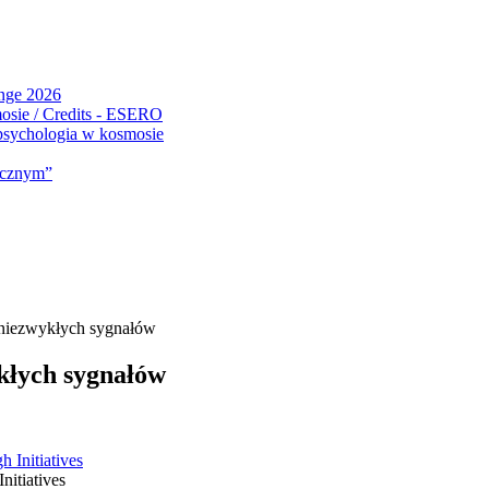
ange 2026
 psychologia w kosmosie
micznym”
 niezwykłych sygnałów
kłych sygnałów
nitiatives