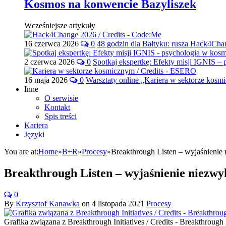
Kosmos na konwencie Bazyliszek
Wcześniejsze artykuły
16 czerwca 2026
0
48 godzin dla Bałtyku: rusza Hack4Ch
2 czerwca 2026
0
Spotkaj ekspertkę: Efekty misji IGNIS –
16 maja 2026
0
Warsztaty online „Kariera w sektorze kos
Inne
O serwisie
Kontakt
Spis treści
Kariera
Języki
You are at:
Home
»
B+R
»
Procesy
»
Breakthrough Listen – wyjaśnienie
Breakthrough Listen – wyjaśnienie niezwy
0
By
Krzysztof Kanawka
on
4 listopada 2021
Procesy
Grafika związana z Breakthrough Initiatives / Credits - Breakthrough I