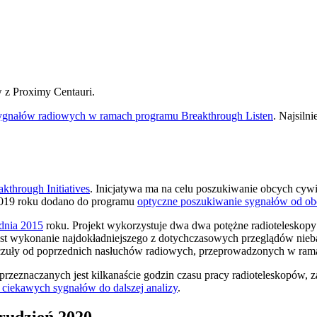
 z Proximy Centauri.
sygnałów radiowych w ramach programu Breakthrough Listen
. Najsiln
kthrough Initiatives
. Inicjatywa ma na celu poszukiwanie obcych cyw
2019 roku dodano do programu
optyczne poszukiwanie sygnałów od obc
dnia 2015
roku. Projekt wykorzystuje dwa dwa potężne radiotelesko
jest wykonanie najdokładniejszego z dotychczasowych przeglądów nie
j czuły od poprzednich nasłuchów radiowych, przeprowadzonych w ram
y przeznaczanych jest kilkanaście godzin czasu pracy radioteleskopów,
ciekawych sygnałów do dalszej analizy
.