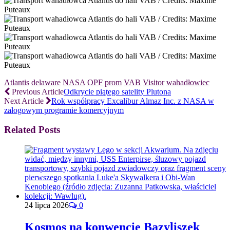
Atlantis
delaware
NASA
OPF
prom
VAB
Visitor
wahadłowiec
Previous Article
Odkrycie piątego satelity Plutona
Next Article
Rok współpracy Excalibur Almaz Inc. z NASA w
załogowym programie komercyjnym
Related Posts
24 lipca 2026
0
Kosmos na konwencie Bazyliszek