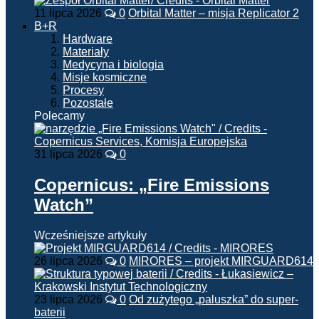
11 lipca 2026
0
Orbital Matter – misja Replicator 2
B+R
Hardware
Materiały
Medycyna i biologia
Misje kosmiczne
Procesy
Pozostałe
Polecamy
31 lipca 2026
0
Copernicus: „Fire Emissions
Watch”
Wcześniejsze artykuły
26 lipca 2026
0
MIRORES – projekt MIRGUARD614
23 lipca 2026
0
Od zużytego „paluszka” do super-
baterii