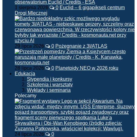
1 sierpnia 2026
0
Euclid – 6 gigapikseli centrum
Drogi Mlecznej
29 lipca 2026
0
Pożegnanie z 3I/ATLAS
28 lipca 2026
0
Planetoidy NEO w 2026 roku
Edukacja
Stypendia i konkursy
Szkolenia i warsztaty
Wykłady i seminaria
Polecamy
24 lipca 2026
0