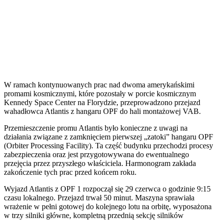
W ramach kontynuowanych prac nad dwoma amerykańskimi
promami kosmicznymi, które pozostały w porcie kosmicznym
Kennedy Space Center na Florydzie, przeprowadzono przejazd
wahadłowca Atlantis z hangaru OPF do hali montażowej VAB.
Przemieszczenie promu Atlantis było konieczne z uwagi na
działania związane z zamknięciem pierwszej „zatoki” hangaru OPF
(Orbiter Processing Facility). Ta część budynku przechodzi procesy
zabezpieczenia oraz jest przygotowywana do ewentualnego
przejęcia przez przyszłego właściciela. Harmonogram zakłada
zakończenie tych prac przed końcem roku.
Wyjazd Atlantis z OPF 1 rozpoczął się 29 czerwca o godzinie 9:15
czasu lokalnego. Przejazd trwał 50 minut. Maszyna sprawiała
wrażenie w pełni gotowej do kolejnego lotu na orbitę, wyposażona
w trzy silniki główne, kompletną przednią sekcję silników