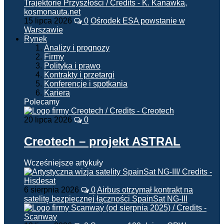
15 lipca 2026
0
Ośrodek ESA powstanie w
Warszawie
Rynek
Analizy i prognozy
Firmy
Polityka i prawo
Kontrakty i przetargi
Konferencje i spotkania
Kariera
Polecamy
20 lipca 2026
0
Creotech – projekt ASTRAL
Wcześniejsze artykuły
6 sierpnia 2026
0
Airbus otrzymał kontrakt na
satelitę bezpiecznej łączności SpainSat NG-III