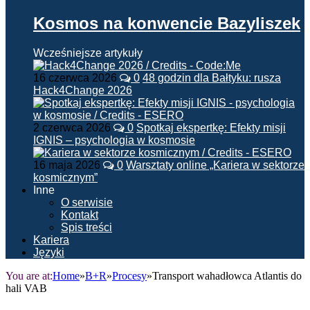
Kosmos na konwencie Bazyliszek
Wcześniejsze artykuły
16 czerwca 2026
0
48 godzin dla Bałtyku: rusza
Hack4Change 2026
2 czerwca 2026
0
Spotkaj ekspertkę: Efekty misji
IGNIS – psychologia w kosmosie
16 maja 2026
0
Warsztaty online „Kariera w sektorze
kosmicznym”
Inne
O serwisie
Kontakt
Spis treści
Kariera
Języki
You are at:
Home
»
B+R
»
Procesy
»
Transport wahadłowca Atlantis do
hali VAB