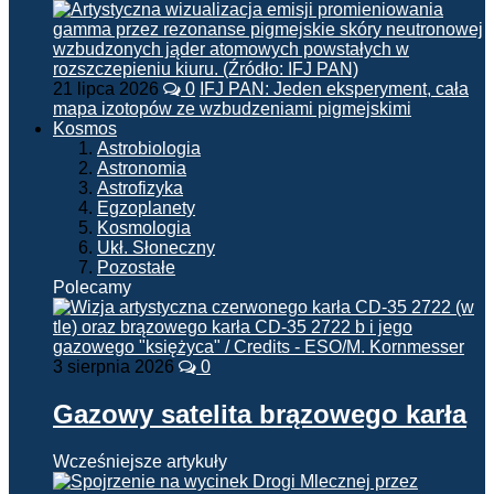
21 lipca 2026
0
IFJ PAN: Jeden eksperyment, cała
mapa izotopów ze wzbudzeniami pigmejskimi
Kosmos
Astrobiologia
Astronomia
Astrofizyka
Egzoplanety
Kosmologia
Ukł. Słoneczny
Pozostałe
Polecamy
3 sierpnia 2026
0
Gazowy satelita brązowego karła
Wcześniejsze artykuły