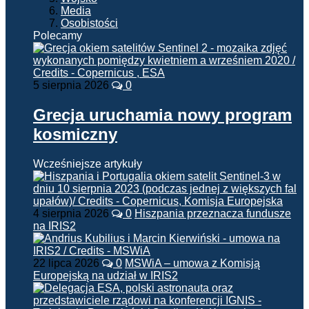
Media
Osobistości
Polecamy
5 sierpnia 2026
0
Grecja uruchamia nowy program
kosmiczny
Wcześniejsze artykuły
4 sierpnia 2026
0
Hiszpania przeznacza fundusze
na IRIS2
22 lipca 2026
0
MSWiA – umowa z Komisją
Europejską na udział w IRIS2