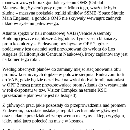
manewrowowych oraz gondole systemu OMS (Orbital
Maneuvering System) przy ogonie. Mimo tego, wrażenie było
złudne – maszyna posiadała repliki silników SSME (Space Shuttle
Main Engines), a gondole OMS nie skrywały wewnątrz żadnych
układów systemu paliwowego.
Atlantis spędzi w hali montażowej VAB (Vehicle Assembly
Building) jeszcze najbliższe 4 tygodnie. Tymczasem bliźniaczy
prom kosmiczny – Endeavour, przebywa w OPF 2, gdzie
poddawany jest ostatniej serii przygotowań do wylotu do Los
Angeles (Kalifornijskie Centrum Naukowe), który zaplanowany jest
na koniec tego roku.
Według obecnych planów do zamiany miejsc stacjonowania obu
promów kosmicznych dojdzie w połowie sierpnia. Endeavour trafi
do VAB, gdzie będzie oczekiwał na wylot do Kalifornii, natomiast
w OPF 2 ruszą prace przygotowujące prom Atlantis do wystawienia
w roli eksponatu w tzw. Visitor Complex na terenie KSC
(przekazanie planowane jest na listopad).
Z głównych prac, jakie pozostały do przeprowadzenia nad promem
Endeavour, pozostała instalacja replik trzech silników głównych
oraz nadanie przedziałowi załogowemu maszyny takiego wyglądu,
jakby miał jutro polecieć na misję w kosmos.