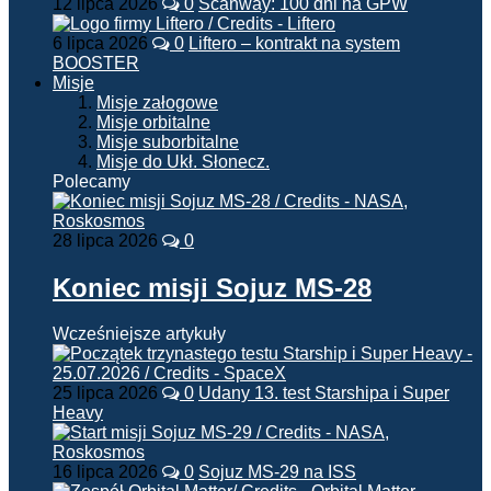
12 lipca 2026
0
Scanway: 100 dni na GPW
6 lipca 2026
0
Liftero – kontrakt na system
BOOSTER
Misje
Misje załogowe
Misje orbitalne
Misje suborbitalne
Misje do Ukł. Słonecz.
Polecamy
28 lipca 2026
0
Koniec misji Sojuz MS-28
Wcześniejsze artykuły
25 lipca 2026
0
Udany 13. test Starshipa i Super
Heavy
16 lipca 2026
0
Sojuz MS-29 na ISS