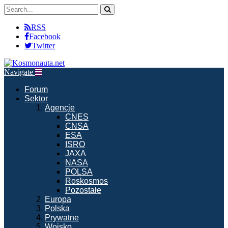
RSS
Facebook
Twitter
Navigate
Forum
Sektor
Agencje
CNES
CNSA
ESA
ISRO
JAXA
NASA
POLSA
Roskosmos
Pozostałe
Europa
Polska
Prywatne
Wojsko