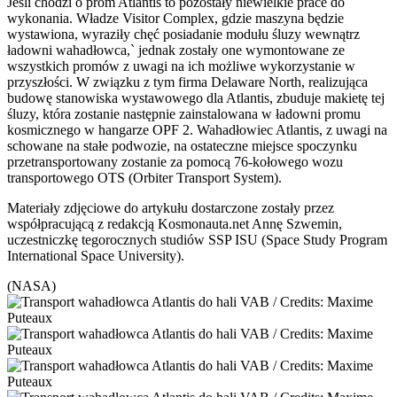
Jeśli chodzi o prom Atlantis to pozostały niewielkie prace do
wykonania. Władze Visitor Complex, gdzie maszyna będzie
wystawiona, wyraziły chęć posiadanie modułu śluzy wewnątrz
ładowni wahadłowca,` jednak zostały one wymontowane ze
wszystkich promów z uwagi na ich możliwe wykorzystanie w
przyszłości. W związku z tym firma Delaware North, realizująca
budowę stanowiska wystawowego dla Atlantis, zbuduje makietę tej
śluzy, która zostanie następnie zainstalowana w ładowni promu
kosmicznego w hangarze OPF 2. Wahadłowiec Atlantis, z uwagi na
schowane na stałe podwozie, na ostateczne miejsce spoczynku
przetransportowany zostanie za pomocą 76-kołowego wozu
transportowego OTS (Orbiter Transport System).
Materiały zdjęciowe do artykułu dostarczone zostały przez
współpracującą z redakcją Kosmonauta.net Annę Szwemin,
uczestniczkę tegorocznych studiów SSP ISU (Space Study Program
International Space University).
(NASA)