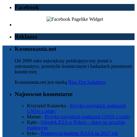
Facebook
Reklama
Kosmonauta.net
Od 2009 roku największy polskojęzyczny portal o
astronautyce, przemyśle kosmicznym i badaniach przestrzeni
kosmicznej.
Kosmonauta.net jest marką
Blue Dot Solutions
.
Najnowsze komentarze
Krzysztof Kanawka
-
Ryzyko rosyjskich zagłuszeń
GNSS z orbity
Marian
-
Ryzyko rosyjskich zagłuszeń GNSS z orbity
Kptn
-
Ośrodek ESA w Polsce – prace na szczeblu
rządowym
byko
-
Propozycja budżetu NASA na 2027 rok