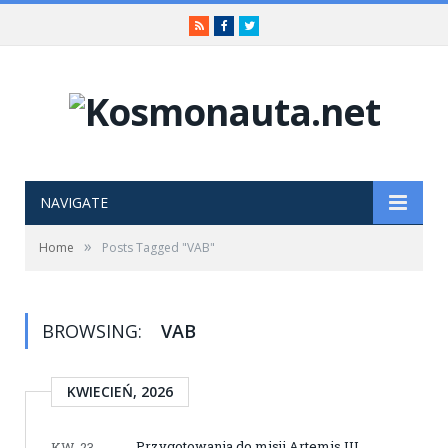
RSS
Facebook
Twitter
NAVIGATE
»
Home
Posts Tagged "VAB"
BROWSING:
VAB
KWIECIEŃ, 2026
Przygotowania do misji Artemis III
KW. 23