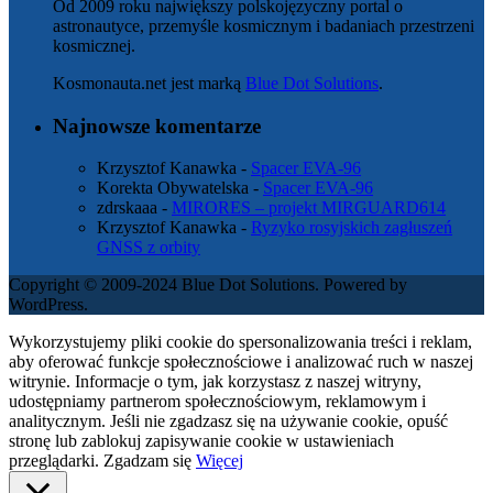
Od 2009 roku największy polskojęzyczny portal o
astronautyce, przemyśle kosmicznym i badaniach przestrzeni
kosmicznej.
Kosmonauta.net jest marką
Blue Dot Solutions
.
Najnowsze komentarze
Krzysztof Kanawka
-
Spacer EVA-96
Korekta Obywatelska
-
Spacer EVA-96
zdrskaaa
-
MIRORES – projekt MIRGUARD614
Krzysztof Kanawka
-
Ryzyko rosyjskich zagłuszeń
GNSS z orbity
Copyright © 2009-2024 Blue Dot Solutions. Powered by
WordPress.
Wykorzystujemy pliki cookie do spersonalizowania treści i reklam,
aby oferować funkcje społecznościowe i analizować ruch w naszej
witrynie. Informacje o tym, jak korzystasz z naszej witryny,
udostępniamy partnerom społecznościowym, reklamowym i
analitycznym. Jeśli nie zgadzasz się na używanie cookie, opuść
stronę lub zablokuj zapisywanie cookie w ustawieniach
przeglądarki.
Zgadzam się
Więcej