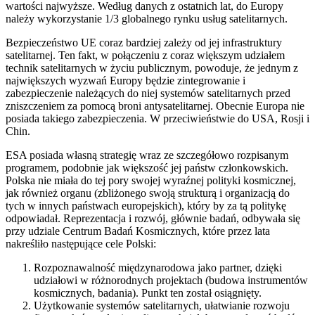
wartości najwyższe. Według danych z ostatnich lat, do Europy
należy wykorzystanie 1/3 globalnego rynku usług satelitarnych.
Bezpieczeństwo UE coraz bardziej zależy od jej infrastruktury
satelitarnej. Ten fakt, w połączeniu z coraz większym udziałem
technik satelitarnych w życiu publicznym, powoduje, że jednym z
największych wyzwań Europy będzie zintegrowanie i
zabezpieczenie należących do niej systemów satelitarnych przed
zniszczeniem za pomocą broni antysatelitarnej. Obecnie Europa nie
posiada takiego zabezpieczenia. W przeciwieństwie do USA, Rosji i
Chin.
ESA posiada własną strategię wraz ze szczegółowo rozpisanym
programem, podobnie jak większość jej państw członkowskich.
Polska nie miała do tej pory swojej wyraźnej polityki kosmicznej,
jak również organu (zbliżonego swoją strukturą i organizacją do
tych w innych państwach europejskich), który by za tą politykę
odpowiadał. Reprezentacja i rozwój, głównie badań, odbywała się
przy udziale Centrum Badań Kosmicznych, które przez lata
nakreśliło następujące cele Polski:
Rozpoznawalność międzynarodowa jako partner, dzięki
udziałowi w różnorodnych projektach (budowa instrumentów
kosmicznych, badania). Punkt ten został osiągnięty.
Użytkowanie systemów satelitarnych, ułatwianie rozwoju