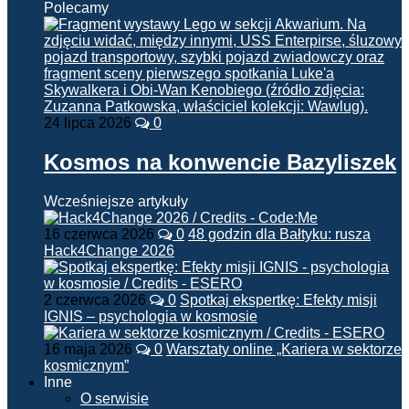
Polecamy
24 lipca 2026
0
Kosmos na konwencie Bazyliszek
Wcześniejsze artykuły
16 czerwca 2026
0
48 godzin dla Bałtyku: rusza
Hack4Change 2026
2 czerwca 2026
0
Spotkaj ekspertkę: Efekty misji
IGNIS – psychologia w kosmosie
16 maja 2026
0
Warsztaty online „Kariera w sektorze
kosmicznym”
Inne
O serwisie