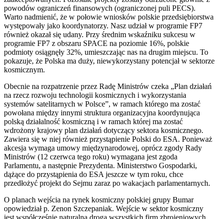
powodów ograniczeń finansowych (ograniczonej puli PECS).
Warto nadmienić, że w połowie wniosków polskie przedsiębiorstwa
występowały jako koordynatorzy. Nasz udział w programie FP7
również okazał się udany. Przy średnim wskaźniku sukcesu w
programie FP7 z obszaru SPACE na poziomie 16%, polskie
podmioty osiągnęły 32%, umieszczając nas na drugim miejscu. To
pokazuje, że Polska ma duży, niewykorzystany potencjał w sektorze
kosmicznym.
Obecnie na rozpatrzenie przez Radę Ministrów czeka „Plan działań
na rzecz rozwoju technologii kosmicznych i wykorzystania
systemów satelitarnych w Polsce”, w ramach którego ma zostać
powołana między innymi struktura organizacyjna koordynująca
polską działalność kosmiczną i w ramach której ma zostać
wdrożony krajowy plan działań dotyczący sektora kosmicznego.
Zawiera się w niej również przystąpienie Polski do ESA. Ponieważ
akcesja wymaga umowy międzynarodowej, oprócz zgody Rady
Ministrów (12 czerwca tego roku) wymagana jest zgoda
Parlamentu, a następnie Prezydenta. Ministerstwo Gospodarki,
dążące do przystąpienia do ESA jeszcze w tym roku, chce
przedłożyć projekt do Sejmu zaraz po wakacjach parlamentarnych.
O planach wejścia na rynek kosmiczny polskiej grupy Bumar
opowiedział p. Zenon Szczepaniak. Wejście w sektor kosmiczny
jest współcześnie naturalną drogą wszystkich firm zbrojeniowych,