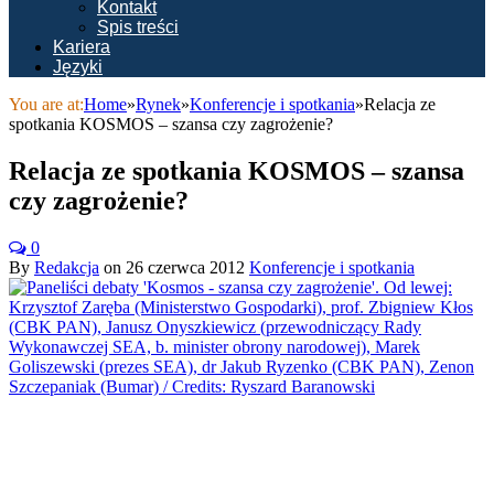
Kontakt
Spis treści
Kariera
Języki
You are at:
Home
»
Rynek
»
Konferencje i spotkania
»
Relacja ze
spotkania KOSMOS – szansa czy zagrożenie?
Relacja ze spotkania KOSMOS – szansa
czy zagrożenie?
0
By
Redakcja
on
26 czerwca 2012
Konferencje i spotkania