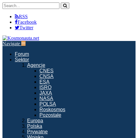
RSS
Facebook
Twitter
Navigate
Forum
Sektor
Agencje
CNES
CNSA
ESA
ISRO
JAXA
NASA
POLSA
Roskosmos
Pozostałe
Europa
Polska
Prywatne
Wojsko