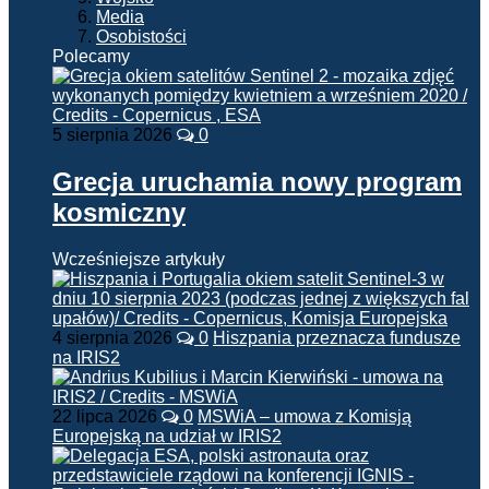
Media
Osobistości
Polecamy
5 sierpnia 2026
0
Grecja uruchamia nowy program
kosmiczny
Wcześniejsze artykuły
4 sierpnia 2026
0
Hiszpania przeznacza fundusze
na IRIS2
22 lipca 2026
0
MSWiA – umowa z Komisją
Europejską na udział w IRIS2