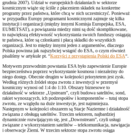
grudnia 2007). Udział w europejskich działaniach w sektorze
kosmicznym wiąże się ściśle z płaceniem składek na konkretne
programy przez państwa, które chcą w nich uczestniczyć. Ponieważ
w przypadku Europy programami kosmicznymi zajmuje się kilka
instytucji i organizacji (między innymi Komisja Europejska, ESA,
EUMETSAT), a powiązania miedzy nimi są dość skomplikowane,
to największą efektywność wykorzystania swoich funduszy osiągają
te państwa, które są członkami i płacą składki do wszystkich
organizacji. Jest to między innymi jeden z argumentów, dlaczego
Polska powinna jak najszybciej wstąpić do ESA, o czym również
pisaliśmy w artykule pt. “
Korzyści z przystąpienia Polski do ESA
“.
Motywem przewodnim powstania ESA było zapewnienie Europie
bezpieczeństwa poprzez wykorzystanie kosmosu i niezależny do
niego dostęp. Obecnie drugim w kolejności priorytetem jest zysk.
Według różnych źródeł stopa zwrotu z inwestycji w przemysł
kosmiczny wynosi od 1:4 do 1:10. Obszary biznesowe to
działalność w sektorze „Upstream”, czyli budowa satelitów, sond,
rakiet wynoszących, ich podzespołów i komponentów – tutaj stopa
zwrotu, ze względu na duże inwestycje, jest najmniejsza.
Następnym w kolejności obszarem są Stacje Naziemne i działalność
związana z obsługą satelitów. Trzecim sektorem, najbardziej
dynamicznie rozwijającym się, jest „Downstream”, czyli usługi
związane z wykorzystaniem satelitów – telekomunikacja, nawigacja
i obserwacje Ziemi. W trzecim sektorze stopa zwrotu osiąga