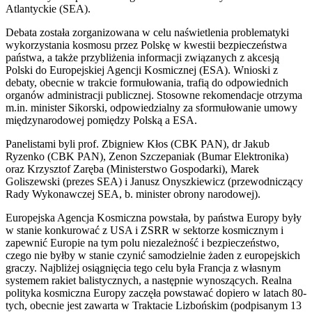
Atlantyckie (SEA).
Debata została zorganizowana w celu naświetlenia problematyki
wykorzystania kosmosu przez Polskę w kwestii bezpieczeństwa
państwa, a także przybliżenia informacji związanych z akcesją
Polski do Europejskiej Agencji Kosmicznej (ESA). Wnioski z
debaty, obecnie w trakcie formułowania, trafią do odpowiednich
organów administracji publicznej. Stosowne rekomendacje otrzyma
m.in. minister Sikorski, odpowiedzialny za sformułowanie umowy
międzynarodowej pomiędzy Polską a ESA.
Panelistami byli prof. Zbigniew Kłos (CBK PAN), dr Jakub
Ryzenko (CBK PAN), Zenon Szczepaniak (Bumar Elektronika)
oraz Krzysztof Zaręba (Ministerstwo Gospodarki), Marek
Goliszewski (prezes SEA) i Janusz Onyszkiewicz (przewodniczący
Rady Wykonawczej SEA, b. minister obrony narodowej).
Europejska Agencja Kosmiczna powstała, by państwa Europy były
w stanie konkurować z USA i ZSRR w sektorze kosmicznym i
zapewnić Europie na tym polu niezależność i bezpieczeństwo,
czego nie byłby w stanie czynić samodzielnie żaden z europejskich
graczy. Najbliżej osiągnięcia tego celu była Francja z własnym
systemem rakiet balistycznych, a następnie wynoszących. Realna
polityka kosmiczna Europy zaczęła powstawać dopiero w latach 80-
tych, obecnie jest zawarta w Traktacie Lizbońskim (podpisanym 13