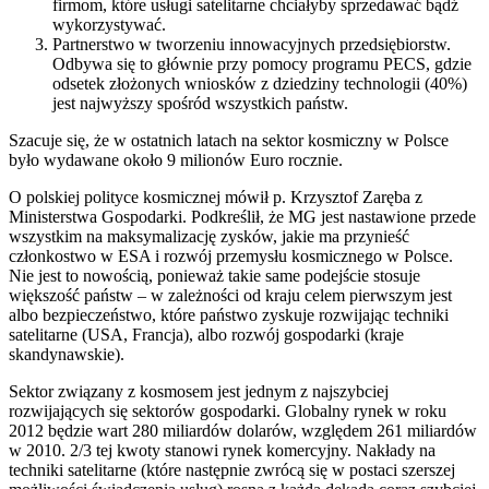
firmom, które usługi satelitarne chciałyby sprzedawać bądź
wykorzystywać.
Partnerstwo w tworzeniu innowacyjnych przedsiębiorstw.
Odbywa się to głównie przy pomocy programu PECS, gdzie
odsetek złożonych wniosków z dziedziny technologii (40%)
jest najwyższy spośród wszystkich państw.
Szacuje się, że w ostatnich latach na sektor kosmiczny w Polsce
było wydawane około 9 milionów Euro rocznie.
O polskiej polityce kosmicznej mówił p. Krzysztof Zaręba z
Ministerstwa Gospodarki. Podkreślił, że MG jest nastawione przede
wszystkim na maksymalizację zysków, jakie ma przynieść
członkostwo w ESA i rozwój przemysłu kosmicznego w Polsce.
Nie jest to nowością, ponieważ takie same podejście stosuje
większość państw – w zależności od kraju celem pierwszym jest
albo bezpieczeństwo, które państwo zyskuje rozwijając techniki
satelitarne (USA, Francja), albo rozwój gospodarki (kraje
skandynawskie).
Sektor związany z kosmosem jest jednym z najszybciej
rozwijających się sektorów gospodarki. Globalny rynek w roku
2012 będzie wart 280 miliardów dolarów, względem 261 miliardów
w 2010. 2/3 tej kwoty stanowi rynek komercyjny. Nakłady na
techniki satelitarne (które następnie zwrócą się w postaci szerszej