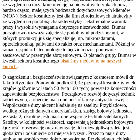
ze względu na dużą konkurencję na pierwotnych rynkach oraz,
bardzo często, malejących budżetach dotychczasowych klientów
(MON). Sektor kosmiczny jest dla firm zbrojeniowych atrakcyjny
ze względu na podobną charakterystykę – ekstremalne warunki
pracy i wysokie wymagania dotyczące niezawodności. Bumar
początkowo rozważa zajęcie się podobnymi podzespołami, w
których produkcji już się specjalizuje, np. mikroradarami,
optoelektroniką, paliwami do rakiet oraz mechanizmami. Później w
ramach „spin off” technologie te będzie można ponownie
zastosować w przemyśle zbrojeniowym. O planach grupy Bumar w
kwestii sektora kosmicznego
pisaliśmy niedawno na naszych
łamach
.
O zagrożeniu i bezpieczeństwie związanym z kosmosem mówił dr
Jakub Ryzenko. Ponownie podkreślił, że przemysł kosmiczny wielu
krajów (głównie w latach 50-tych i 60-tych) powstał z konieczności
zapewnienia bezpieczeństwa. Początkowo rozwój dotyczył technik
rakietowych, a obecnie mają one postać tarczy antyrakietowej.
Współcześnie duży akcent kładzie się na satelity. Przykładowo,
według różnych danych amerykańskich, zasięg bojowy jednostek
wzrasta 2,5 krotnie jeśli mają one wsparcie technik satelitarnych.
Satelity, w kolejności ważności, zapewniają jednostkom bojowym
łączność, obserwację oraz nawigację. Ich niewątpliwą zaletą jest
globalizm i odsunięcie od miejsca kryzysu. Przez to mają duży
wpływ na współczesną doktrynę wojenną. Przykładowo, chińska