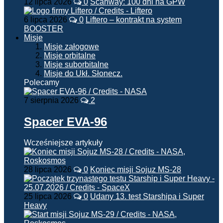
12 lipca 2026
0
Scanway: 100 dni na GPW
6 lipca 2026
0
Liftero – kontrakt na system
BOOSTER
Misje
Misje załogowe
Misje orbitalne
Misje suborbitalne
Misje do Ukł. Słonecz.
Polecamy
7 sierpnia 2026
2
Spacer EVA-96
Wcześniejsze artykuły
28 lipca 2026
0
Koniec misji Sojuz MS-28
25 lipca 2026
0
Udany 13. test Starshipa i Super
Heavy