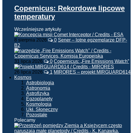
Copernicus: Rekordowe lipcowe
temperatury
Wcześniejsze artykuły
8 sierpnia 2026
0
Sener – lotne egzemplarze DFP-
B2
31 lipca 2026
0
Copernicus: „Fire Emissions Watch”
26 lipca 2026
1
MIRORES – projekt MIRGUARD614
Kosmos
Astrobiologia
Astronomia
Astrofizyka
Egzoplanety
Kosmologia
Ukł. Słoneczny
Pozostałe
Polecamy