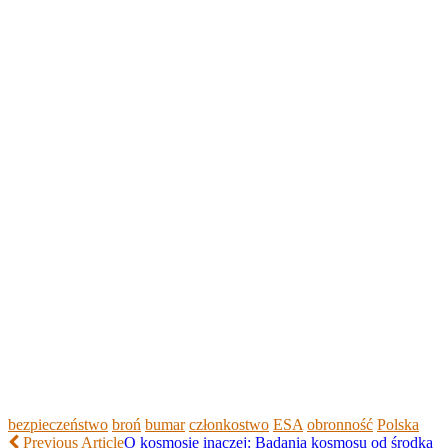
bezpieczeństwo
broń
bumar
członkostwo
ESA
obronność
Polska
Previous Article
O kosmosie inaczej: Badania kosmosu od środka