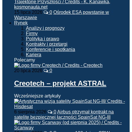
15 lipca 2026
0
Ośrodek ESA powstanie w
Warszawie
Rynek
Analizy i prognozy
Firmy
Polityka i prawo
Kontrakty i przetargi
Konferencje i spotkania
Kariera
Polecamy
20 lipca 2026
0
Creotech – projekt ASTRAL
Wcześniejsze artykuły
6 sierpnia 2026
0
Airbus otrzymał kontrakt na
satelitę bezpiecznej łączności SpainSat NG-III