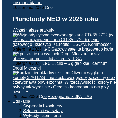
10 sierpnia 2026
0
Planetoidy NEO w 2026 roku
Wcześniejsze artykuły
3 sierpnia 2026
0
Gazowy satelita brązowego karła
1 sierpnia 2026
0
Euclid – 6 gigapikseli centrum
Drogi Mlecznej
29 lipca 2026
0
Pożegnanie z 3I/ATLAS
Edukacja
Stypendia i konkursy
Szkolenia i warsztaty
Wykłady i seminaria