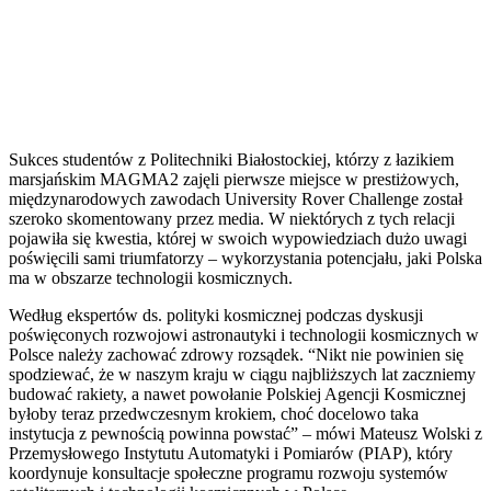
Sukces studentów z Politechniki Białostockiej, którzy z łazikiem
marsjańskim MAGMA2 zajęli pierwsze miejsce w prestiżowych,
międzynarodowych zawodach University Rover Challenge został
szeroko skomentowany przez media. W niektórych z tych relacji
pojawiła się kwestia, której w swoich wypowiedziach dużo uwagi
poświęcili sami triumfatorzy – wykorzystania potencjału, jaki Polska
ma w obszarze technologii kosmicznych.
Według ekspertów ds. polityki kosmicznej podczas dyskusji
poświęconych rozwojowi astronautyki i technologii kosmicznych w
Polsce należy zachować zdrowy rozsądek. “Nikt nie powinien się
spodziewać, że w naszym kraju w ciągu najbliższych lat zaczniemy
budować rakiety, a nawet powołanie Polskiej Agencji Kosmicznej
byłoby teraz przedwczesnym krokiem, choć docelowo taka
instytucja z pewnością powinna powstać” – mówi Mateusz Wolski z
Przemysłowego Instytutu Automatyki i Pomiarów (PIAP), który
koordynuje konsultacje społeczne programu rozwoju systemów