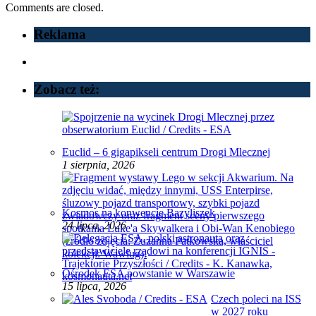
Comments are closed.
Reklama
Zobacz też:
Euclid – 6 gigapikseli centrum Drogi Mlecznej
1 sierpnia, 2026
Kosmos na konwencie Bazyliszek
24 lipca, 2026
Ośrodek ESA powstanie w Warszawie
15 lipca, 2026
Czech poleci na ISS
w 2027 roku