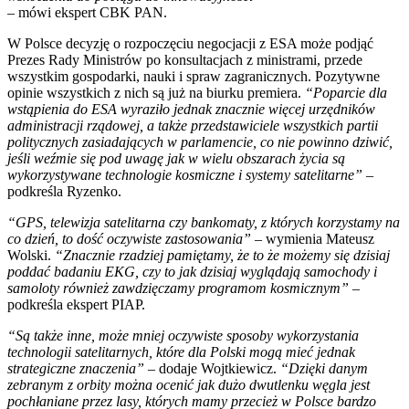
– mówi ekspert CBK PAN.
W Polsce decyzję o rozpoczęciu negocjacji z ESA może podjąć
Prezes Rady Ministrów po konsultacjach z ministrami, przede
wszystkim gospodarki, nauki i spraw zagranicznych. Pozytywne
opinie wszystkich z nich są już na biurku premiera.
“Poparcie dla
wstąpienia do ESA wyraziło jednak znacznie więcej urzędników
administracji rządowej, a także przedstawiciele wszystkich partii
politycznych zasiadających w parlamencie, co nie powinno dziwić,
jeśli weźmie się pod uwagę jak w wielu obszarach życia są
wykorzystywane technologie kosmiczne i systemy satelitarne”
–
podkreśla Ryzenko.
“GPS, telewizja satelitarna czy bankomaty, z których korzystamy na
co dzień, to dość oczywiste zastosowania”
– wymienia Mateusz
Wolski.
“Znacznie rzadziej pamiętamy, że to że możemy się dzisiaj
poddać badaniu EKG, czy to jak dzisiaj wyglądają samochody i
samoloty również zawdzięczamy programom kosmicznym”
–
podkreśla ekspert PIAP.
“Są także inne, może mniej oczywiste sposoby wykorzystania
technologii satelitarnych, które dla Polski mogą mieć jednak
strategiczne znaczenia”
– dodaje Wojtkiewicz.
“Dzięki danym
zebranym z orbity można ocenić jak dużo dwutlenku węgla jest
pochłaniane przez lasy, których mamy przecież w Polsce bardzo