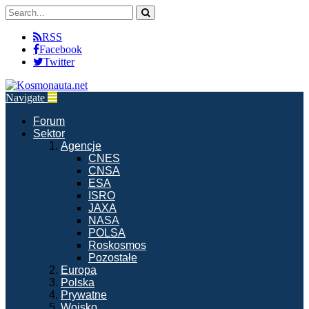
RSS
Facebook
Twitter
Navigate
Forum
Sektor
Agencje
CNES
CNSA
ESA
ISRO
JAXA
NASA
POLSA
Roskosmos
Pozostałe
Europa
Polska
Prywatne
Wojsko