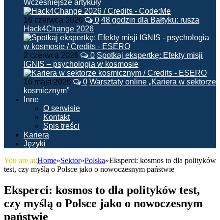
Wcześniejsze artykuły
16 czerwca 2026
0
48 godzin dla Bałtyku: rusza
Hack4Change 2026
2 czerwca 2026
0
Spotkaj ekspertkę: Efekty misji
IGNIS – psychologia w kosmosie
16 maja 2026
0
Warsztaty online „Kariera w sektorze
kosmicznym”
Inne
O serwisie
Kontakt
Spis treści
Kariera
Języki
You are at:
Home
»
Sektor
»
Polska
»
Eksperci: kosmos to dla polityków
test, czy myślą o Polsce jako o nowoczesnym państwie
Eksperci: kosmos to dla polityków test,
czy myślą o Polsce jako o nowoczesnym
państwie