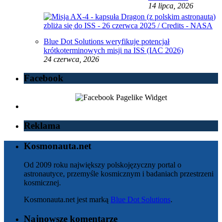
14 lipca, 2026
Blue Dot Solutions weryfikuje potencjał
krótkoterminowych misji na ISS (IAC 2026)
24 czerwca, 2026
Facebook
Reklama
Kosmonauta.net
Od 2009 roku największy polskojęzyczny portal o
astronautyce, przemyśle kosmicznym i badaniach przestrzeni
kosmicznej.
Kosmonauta.net jest marką
Blue Dot Solutions
.
Najnowsze komentarze