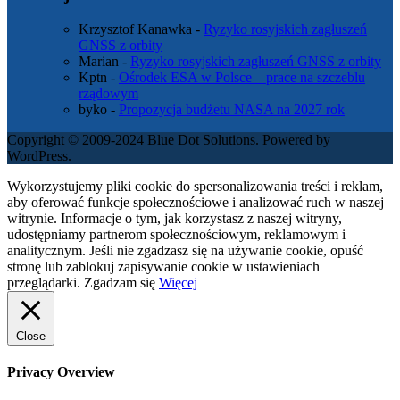
Krzysztof Kanawka
-
Ryzyko rosyjskich zagłuszeń
GNSS z orbity
Marian
-
Ryzyko rosyjskich zagłuszeń GNSS z orbity
Kptn
-
Ośrodek ESA w Polsce – prace na szczeblu
rządowym
byko
-
Propozycja budżetu NASA na 2027 rok
Copyright © 2009-2024 Blue Dot Solutions. Powered by
WordPress.
Wykorzystujemy pliki cookie do spersonalizowania treści i reklam,
aby oferować funkcje społecznościowe i analizować ruch w naszej
witrynie. Informacje o tym, jak korzystasz z naszej witryny,
udostępniamy partnerom społecznościowym, reklamowym i
analitycznym. Jeśli nie zgadzasz się na używanie cookie, opuść
stronę lub zablokuj zapisywanie cookie w ustawieniach
przeglądarki.
Zgadzam się
Więcej
Close
Privacy Overview