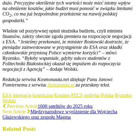
dużo. Precyzyjne określenie tych wartości może mieć istotny wpływ
na obniżenie kosztów, jakie budżet musi ponosić w związku limitami
CO
, co ma już bezpośrednie przełożenie na rozwój polskiej
2
gospodarki.”
Właśnie od pozytywnej opinii strażnika budżetu, czyli ministra
finansów, zależy obecnie zgoda premiera na rozpoczęcie negocjacji
z ESA.
“Jesteśmy przekonani, że minister Rostowski dostrzeże, że
pieniądze zainwestowane w przystąpienie do ESA oraz składki
członkowskie przyniosą Polsce wymierne korzyści”
– mówi
Ryzenko.
“Byłoby wspaniale, gdyby sukces studentów z
Politechniki Białostockiej okazał się impulsem do rozpoczęcia
negocjacji z Agencją”
– dodaje Wolski.
Redakcja serwisu Kosmonauta.net dziękuje Panu Janowi
Pomiernemu z serwisu
Astronomia.pl
za przesłany tekst.
ESA
integracja
kosmiczna
Kosmos
PECS
polityka
Polska
Ryzenko
Wolski
Previous Article
1600 satelitów do 2025 roku
Next Article
Międzynarodowe wyróżnienie dla Wojciecha
Głażewskiego oraz zespołu Magma
Related Posts