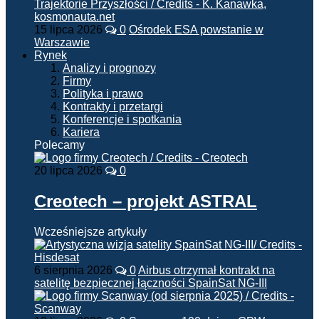
15 lipca 2026
0
Ośrodek ESA powstanie w
Warszawie
Rynek
Analizy i prognozy
Firmy
Polityka i prawo
Kontrakty i przetargi
Konferencje i spotkania
Kariera
Polecamy
20 lipca 2026
0
Creotech – projekt ASTRAL
Wcześniejsze artykuły
6 sierpnia 2026
0
Airbus otrzymał kontrakt na
satelitę bezpiecznej łączności SpainSat NG-III