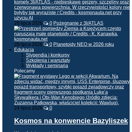
29 lipca 2026
0
Pożegnanie z 3I/ATLAS
28 lipca 2026
0
Planetoidy NEO w 2026 roku
Edukacja
Stypendia i konkursy
Szkolenia i warsztaty
Wykłady i seminaria
Polecamy
24 lipca 2026
0
Kosmos na konwencie Bazyliszek