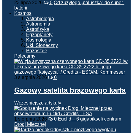
23 lipca 2026
0
Od zużytego „paluszka” do super-
baterii
Kosmos
Astrobiologia
Astronomia
Astrofizyka
Egzoplanety
Kosmologia
Ukł. Słoneczny
Pozostałe
Polecamy
3 sierpnia 2026
0
Gazowy satelita brązowego karła
Wcześniejsze artykuły
1 sierpnia 2026
0
Euclid – 6 gigapikseli centrum
Drogi Mlecznej