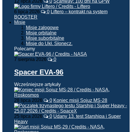
12 lipca 2026
0
Scanway: 100 dni na GPW
6 lipca 2026
0
Liftero – kontrakt na system
BOOSTER
Misje
Misje załogowe
Misje orbitalne
Misje suborbitalne
Misje do Ukł. Słonecz.
Polecamy
7 sierpnia 2026
0
Spacer EVA-96
Wcześniejsze artykuły
28 lipca 2026
0
Koniec misji Sojuz MS-28
25 lipca 2026
0
Udany 13. test Starshipa i Super
Heavy