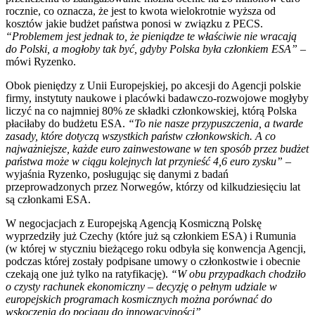
rocznie, co oznacza, że jest to kwota wielokrotnie wyższa od
kosztów jakie budżet państwa ponosi w związku z PECS.
“Problemem jest jednak to, że pieniądze te właściwie nie wracają
do Polski, a mogłoby tak być, gdyby Polska była członkiem ESA”
–
mówi Ryzenko.
Obok pieniędzy z Unii Europejskiej, po akcesji do Agencji polskie
firmy, instytuty naukowe i placówki badawczo-rozwojowe mogłyby
liczyć na co najmniej 80% ze składki członkowskiej, którą Polska
płaciłaby do budżetu ESA.
“To nie nasze przypuszczenia, a twarde
zasady, które dotyczą wszystkich państw członkowskich. A co
najważniejsze, każde euro zainwestowane w ten sposób przez budżet
państwa może w ciągu kolejnych lat przynieść 4,6 euro zysku”
–
wyjaśnia Ryzenko, posługując się danymi z badań
przeprowadzonych przez Norwegów, którzy od kilkudziesięciu lat
są członkami ESA.
W negocjacjach z Europejską Agencją Kosmiczną Polskę
wyprzedziły już Czechy (które już są członkiem ESA) i Rumunia
(w której w styczniu bieżącego roku odbyła się konwencja Agencji,
podczas której zostały podpisane umowy o członkostwie i obecnie
czekają one już tylko na ratyfikację).
“W obu przypadkach chodziło
o czysty rachunek ekonomiczny – decyzję o pełnym udziale w
europejskich programach kosmicznych można porównać do
wskoczenia do pociągu do innowacyjności”