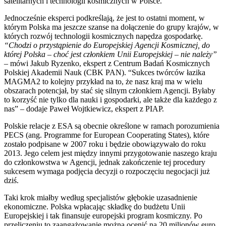
satelitarnych i technologii kosmicznych w Polsce.
Jednocześnie eksperci podkreślają, że jest to ostatni moment, w
którym Polska ma jeszcze szanse na dołączenie do grupy krajów, w
których rozwój technologii kosmicznych napędza gospodarkę.
“Chodzi o przystąpienie do Europejskiej Agencji Kosmicznej, do
której Polska – choć jest członkiem Unii Europejskiej – nie należy”
– mówi Jakub Ryzenko, ekspert z Centrum Badań Kosmicznych
Polskiej Akademii Nauk (CBK PAN). “Sukces twórców łazika
MAGMA2 to kolejny przykład na to, że nasz kraj ma w wielu
obszarach potencjał, by stać się silnym członkiem Agencji. Byłaby
to korzyść nie tylko dla nauki i gospodarki, ale także dla każdego z
nas” – dodaje Paweł Wojtkiewicz, ekspert z PIAP.
Polskie relacje z ESA są obecnie określone w ramach porozumienia
PECS (ang. Programme for European Cooperating States), które
zostało podpisane w 2007 roku i będzie obowiązywało do roku
2013. Jego celem jest między innymi przygotowanie naszego kraju
do członkowstwa w Agencji, jednak zakończenie tej procedury
sukcesem wymaga podjęcia decyzji o rozpoczęciu negocjacji już
dziś.
Taki krok miałby według specjalistów głębokie uzasadnienie
ekonomiczne. Polska wpłacając składkę do budżetu Unii
Europejskiej i tak finansuje europejski program kosmiczny. Po
przeliczeniu to zaangażowanie można ocenić na 20 milionów euro