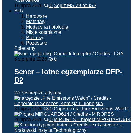
16 lipca 2026
0
Sojuz MS-29 na ISS
B+R
Hardware
Materiały
Medycyna i biologia
Misje kosmiczne
Procesy
Pozostałe
Polecamy
8 sierpnia 2026
0
Sener – lotne egzemplarze DFP-
B2
Wcześniejsze artykuły
31 lipca 2026
0
Copernicus: „Fire Emissions Watch”
26 lipca 2026
0
MIRORES – projekt MIRGUARD614