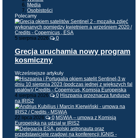
Media
Osobistości
Polecamy
5 sierpnia 2026
0
Grecja uruchamia nowy program
kosmiczny
Wcześniejsze artykuły
4 sierpnia 2026
0
Hiszpania przeznacza fundusze
na IRIS2
22 lipca 2026
0
MSWiA – umowa z Komisją
Europejską na udział w IRIS2