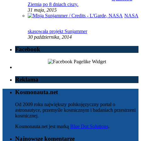
Ziemią po 8 dniach ciszy.
31 maja, 2015
NASA
skasowała projekt Sunjammer
30 października, 2014
Facebook
Reklama
Kosmonauta.net
Od 2009 roku największy polskojęzyczny portal o
astronautyce, przemyśle kosmicznym i badaniach przestrzeni
kosmicznej.
Kosmonauta.net jest marką
Blue Dot Solutions
.
Najnowsze komentarze