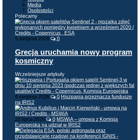
Media
Osobistości
Polecamy
5 sierpnia 2026
0
Grecja uruchamia nowy program
kosmiczny
Wcześniejsze artykuły
4 sierpnia 2026
0
Hiszpania przeznacza fundusze
na IRIS2
22 lipca 2026
0
MSWiA – umowa z Komisją
Europejską na udział w IRIS2