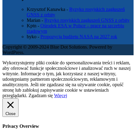
Krzysztof Kanawka
-
Ryzyko rosyjskich zagłuszeń
GNSS z orbity
Marian
-
Ryzyko rosyjskich zagłuszeń GNSS z orbity
Kptn
-
Ośrodek ESA w Polsce – prace na szczeblu
rządowym
byko
-
Propozycja budżetu NASA na 2027 rok
Copyright © 2009-2024 Blue Dot Solutions. Powered by
WordPress.
Wykorzystujemy pliki cookie do spersonalizowania treści i reklam,
aby oferować funkcje społecznościowe i analizować ruch w naszej
witrynie. Informacje o tym, jak korzystasz z naszej witryny,
udostępniamy partnerom społecznościowym, reklamowym i
analitycznym. Jeśli nie zgadzasz się na używanie cookie, opuść
stronę lub zablokuj zapisywanie cookie w ustawieniach
przeglądarki.
Zgadzam się
Więcej
Close
Privacy Overview