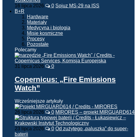
16 lipca 2026
0
Sojuz MS-29 na ISS
B+R
Hardware
Materiały
Medycyna i biologia
Misje kosmiczne
Procesy
Pozostałe
Polecamy
31 lipca 2026
0
Copernicus: „Fire Emissions
Watch”
Wcześniejsze artykuły
26 lipca 2026
0
MIRORES – projekt MIRGUARD614
23 lipca 2026
0
Od zużytego „paluszka” do super-
baterii