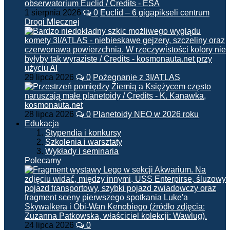
1 sierpnia 2026
0
Euclid – 6 gigapikseli centrum
Drogi Mlecznej
29 lipca 2026
0
Pożegnanie z 3I/ATLAS
28 lipca 2026
0
Planetoidy NEO w 2026 roku
Edukacja
Stypendia i konkursy
Szkolenia i warsztaty
Wykłady i seminaria
Polecamy
24 lipca 2026
0