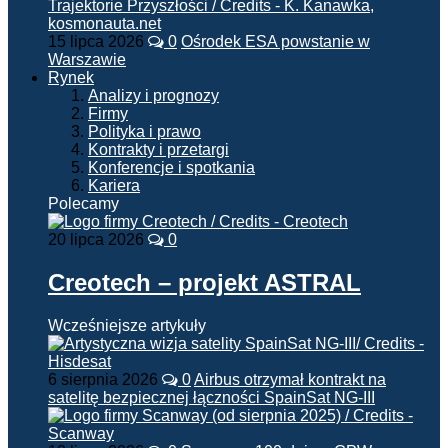
15 lipca 2026
0
Ośrodek ESA powstanie w
Warszawie
Rynek
Analizy i prognozy
Firmy
Polityka i prawo
Kontrakty i przetargi
Konferencje i spotkania
Kariera
Polecamy
20 lipca 2026
0
Creotech – projekt ASTRAL
Wcześniejsze artykuły
6 sierpnia 2026
0
Airbus otrzymał kontrakt na
satelitę bezpiecznej łączności SpainSat NG-III