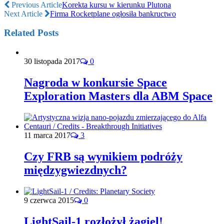
Previous Article
Korekta kursu w kierunku Plutona
Next Article
Firma Rocketplane ogłosiła bankructwo
Related Posts
30 listopada 2017
0
Nagroda w konkursie Space
Exploration Masters dla ABM Space
11 marca 2017
3
Czy FRB są wynikiem podróży
międzygwiezdnych?
9 czerwca 2015
0
LightSail-1 rozłożył żagiel!