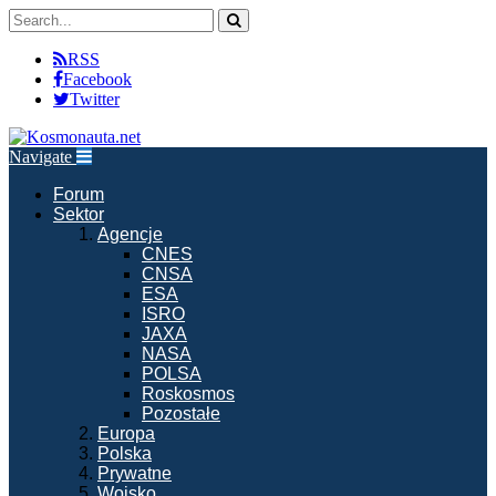
RSS
Facebook
Twitter
Navigate
Forum
Sektor
Agencje
CNES
CNSA
ESA
ISRO
JAXA
NASA
POLSA
Roskosmos
Pozostałe
Europa
Polska
Prywatne
Wojsko