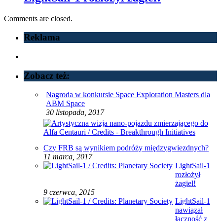
Comments are closed.
Reklama
Zobacz też:
Nagroda w konkursie Space Exploration Masters dla
ABM Space
30 listopada, 2017
Czy FRB są wynikiem podróży międzygwiezdnych?
11 marca, 2017
LightSail-1
rozłożył
żagiel!
9 czerwca, 2015
LightSail-1
nawiązał
łączność z