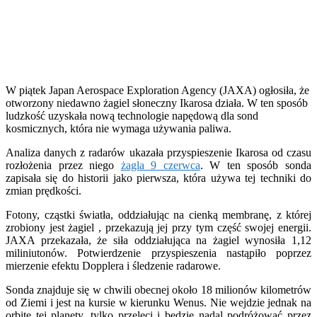
W piątek Japan Aerospace Exploration Agency (JAXA) ogłosiła, że
otworzony niedawno żagiel słoneczny Ikarosa działa. W ten sposób
ludzkość uzyskała nową technologie napędową dla sond
kosmicznych, która nie wymaga używania paliwa.
Analiza danych z radarów ukazała przyspieszenie Ikarosa od czasu
rozłożenia przez niego
żagla 9 czerwca
. W ten sposób sonda
zapisała się do historii jako pierwsza, która używa tej techniki do
zmian prędkości.
Fotony, cząstki światła, oddziałując na cienką membranę, z której
zrobiony jest żagiel , przekazują jej przy tym część swojej energii.
JAXA przekazała, że siła oddziałująca na żagiel wynosiła 1,12
miliniutonów. Potwierdzenie przyspieszenia nastąpiło poprzez
mierzenie efektu Dopplera i śledzenie radarowe.
Sonda znajduje się w chwili obecnej około 18 milionów kilometrów
od Ziemi i jest na kursie w kierunku Wenus. Nie wejdzie jednak na
orbitę tej planety, tylko przeleci i będzie nadal podróżować przez