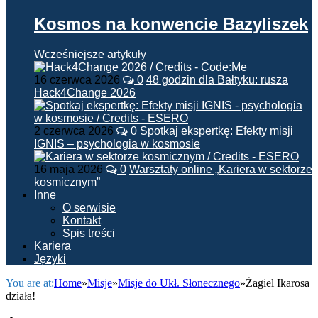
Kosmos na konwencie Bazyliszek
Wcześniejsze artykuły
16 czerwca 2026
0
48 godzin dla Bałtyku: rusza
Hack4Change 2026
2 czerwca 2026
0
Spotkaj ekspertkę: Efekty misji
IGNIS – psychologia w kosmosie
16 maja 2026
0
Warsztaty online „Kariera w sektorze
kosmicznym”
Inne
O serwisie
Kontakt
Spis treści
Kariera
Języki
You are at:
Home
»
Misje
»
Misje do Ukł. Słonecznego
»
Żagiel Ikarosa
działa!