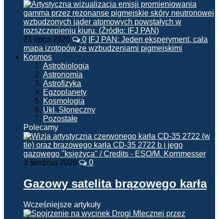
21 lipca 2026
0
IFJ PAN: Jeden eksperyment, cała
mapa izotopów ze wzbudzeniami pigmejskimi
Kosmos
Astrobiologia
Astronomia
Astrofizyka
Egzoplanety
Kosmologia
Ukł. Słoneczny
Pozostałe
Polecamy
3 sierpnia 2026
0
Gazowy satelita brązowego karła
Wcześniejsze artykuły