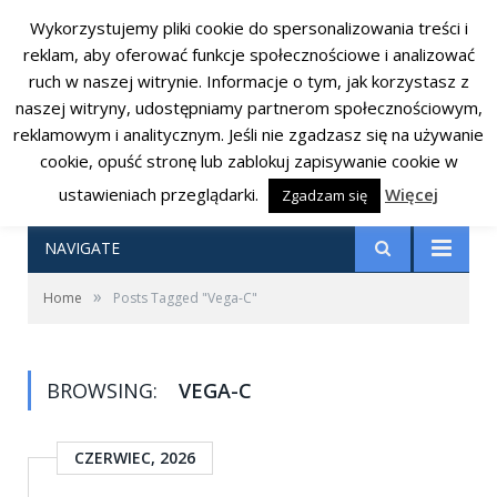
Wykorzystujemy pliki cookie do spersonalizowania treści i
RSS
Facebook
Twitter
reklam, aby oferować funkcje społecznościowe i analizować
ruch w naszej witrynie. Informacje o tym, jak korzystasz z
naszej witryny, udostępniamy partnerom społecznościowym,
reklamowym i analitycznym. Jeśli nie zgadzasz się na używanie
cookie, opuść stronę lub zablokuj zapisywanie cookie w
ustawieniach przeglądarki.
Więcej
Zgadzam się
NAVIGATE
»
Home
Posts Tagged "Vega-C"
BROWSING:
VEGA-C
CZERWIEC, 2026