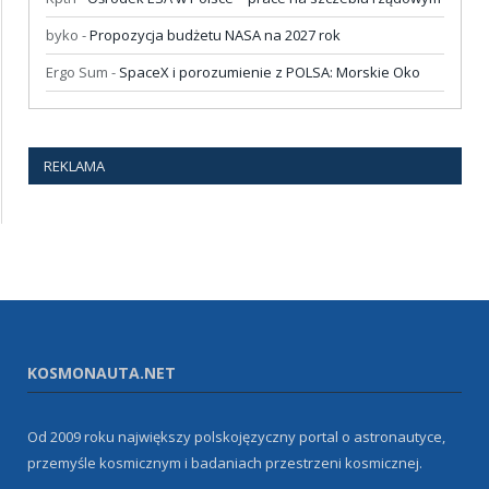
byko
-
Propozycja budżetu NASA na 2027 rok
Ergo Sum
-
SpaceX i porozumienie z POLSA: Morskie Oko
REKLAMA
KOSMONAUTA.NET
Od 2009 roku największy polskojęzyczny portal o astronautyce,
przemyśle kosmicznym i badaniach przestrzeni kosmicznej.