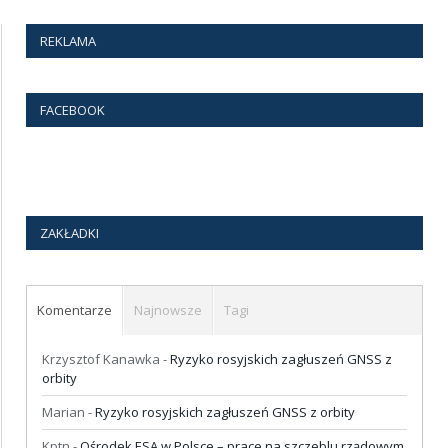
REKLAMA
FACEBOOK
ZAKŁADKI
Komentarze
Najnowsze
Tagi
Krzysztof Kanawka
-
Ryzyko rosyjskich zagłuszeń GNSS z
orbity
Marian
-
Ryzyko rosyjskich zagłuszeń GNSS z orbity
Kptn
-
Ośrodek ESA w Polsce – prace na szczeblu rządowym