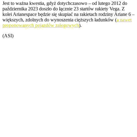
Jest to ważna kwestia, gdyż dotychczasowo – od lutego 2012 do
października 2023 doszło do łącznie 23 startów rakiety Vega. Z
kolei Arianespace będzie się skupiać na rakietach rodziny Ariane 6 –
większych, zdolnych do wynoszenia cięższych ładunków (
a nawet
proponowanych pojazdów załogowych
).
(ASI)