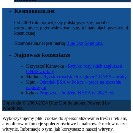
Kosmonauta.net
Od 2009 roku największy polskojęzyczny portal o
astronautyce, przemyśle kosmicznym i badaniach przestrzeni
kosmicznej.
Kosmonauta.net jest marką
Blue Dot Solutions
.
Najnowsze komentarze
Krzysztof Kanawka
-
Ryzyko rosyjskich zagłuszeń
GNSS z orbity
Marian
-
Ryzyko rosyjskich zagłuszeń GNSS z orbity
Kptn
-
Ośrodek ESA w Polsce – prace na szczeblu
rządowym
byko
-
Propozycja budżetu NASA na 2027 rok
Copyright © 2009-2024 Blue Dot Solutions. Powered by
WordPress.
Wykorzystujemy pliki cookie do spersonalizowania treści i reklam,
aby oferować funkcje społecznościowe i analizować ruch w naszej
witrynie. Informacje o tym, jak korzystasz z naszej witryny,