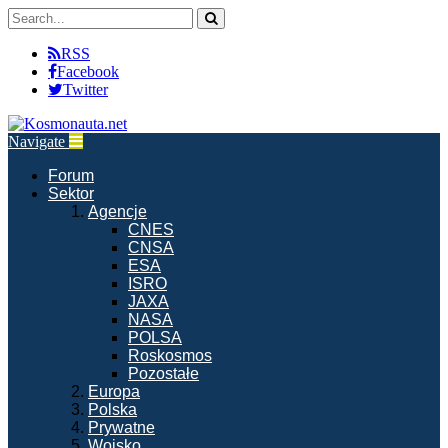
RSS
Facebook
Twitter
Navigate
Forum
Sektor
Agencje
CNES
CNSA
ESA
ISRO
JAXA
NASA
POLSA
Roskosmos
Pozostałe
Europa
Polska
Prywatne
Wojsko