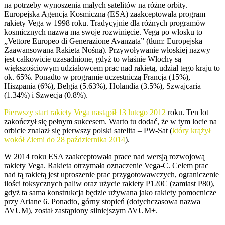
na potrzeby wynoszenia małych satelitów na różne orbity.
Europejska Agencja Kosmiczna (ESA) zaakceptowała program
rakiety Vega w 1998 roku. Tradycyjnie dla różnych programów
kosmicznych nazwa ma swoje rozwinięcie. Vega po włosku to
„Vettore Europeo di Generazione Avanzata” (tłum: Europejska
Zaawansowana Rakieta Nośna). Przywoływanie włoskiej nazwy
jest całkowicie uzasadnione, gdyż to właśnie Włochy są
większościowym udziałowcem prac nad rakietą, udział tego kraju to
ok. 65%. Ponadto w programie uczestniczą Francja (15%),
Hiszpania (6%), Belgia (5.63%), Holandia (3.5%), Szwajcaria
(1.34%) i Szwecja (0.8%).
Pierwszy start rakiety Vega nastąpił 13 lutego 2012
roku. Ten lot
zakończył się pełnym sukcesem. Warto tu dodać, że w tym locie na
orbicie znalazł się pierwszy polski satelita – PW-Sat (
który krążył
wokół Ziemi do 28 października 2014
).
W 2014 roku ESA zaakceptowała prace nad wersją rozwojową
rakiety Vega. Rakieta otrzymała oznaczenie Vega-C. Celem prac
nad tą rakietą jest uproszenie prac przygotowawczych, ograniczenie
ilości toksycznych paliw oraz użycie rakiety P120C (zamiast P80),
gdyż ta sama konstrukcja będzie używana jako rakiety pomocnicze
przy Ariane 6. Ponadto, górny stopień (dotychczasowa nazwa
AVUM), został zastąpiony silniejszym AVUM+.