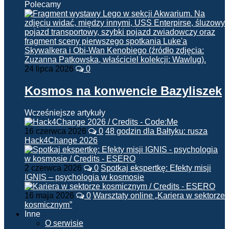
Polecamy
24 lipca 2026
0
Kosmos na konwencie Bazyliszek
Wcześniejsze artykuły
16 czerwca 2026
0
48 godzin dla Bałtyku: rusza
Hack4Change 2026
2 czerwca 2026
0
Spotkaj ekspertkę: Efekty misji
IGNIS – psychologia w kosmosie
16 maja 2026
0
Warsztaty online „Kariera w sektorze
kosmicznym”
Inne
O serwisie