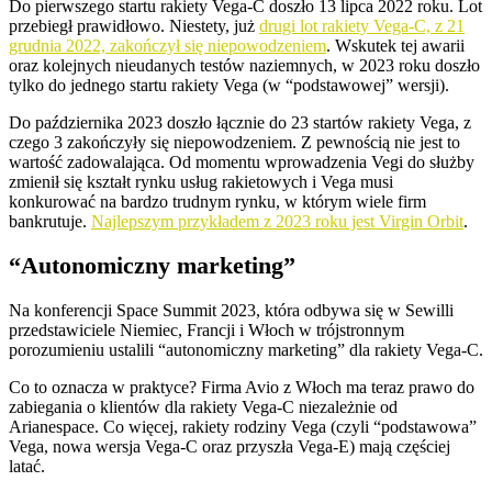
Do pierwszego startu rakiety Vega-C doszło 13 lipca 2022 roku. Lot
przebiegł prawidłowo. Niestety, już
drugi lot rakiety Vega-C, z 21
grudnia 2022, zakończył się niepowodzeniem
. Wskutek tej awarii
oraz kolejnych nieudanych testów naziemnych, w 2023 roku doszło
tylko do jednego startu rakiety Vega (w “podstawowej” wersji).
Do października 2023 doszło łącznie do 23 startów rakiety Vega, z
czego 3 zakończyły się niepowodzeniem. Z pewnością nie jest to
wartość zadowalająca. Od momentu wprowadzenia Vegi do służby
zmienił się kształt rynku usług rakietowych i Vega musi
konkurować na bardzo trudnym rynku, w którym wiele firm
bankrutuje.
Najlepszym przykładem z 2023 roku jest Virgin Orbit
.
“Autonomiczny marketing”
Na konferencji Space Summit 2023, która odbywa się w Sewilli
przedstawiciele Niemiec, Francji i Włoch w trójstronnym
porozumieniu ustalili “autonomiczny marketing” dla rakiety Vega-C.
Co to oznacza w praktyce? Firma Avio z Włoch ma teraz prawo do
zabiegania o klientów dla rakiety Vega-C niezależnie od
Arianespace. Co więcej, rakiety rodziny Vega (czyli “podstawowa”
Vega, nowa wersja Vega-C oraz przyszła Vega-E) mają częściej
latać.