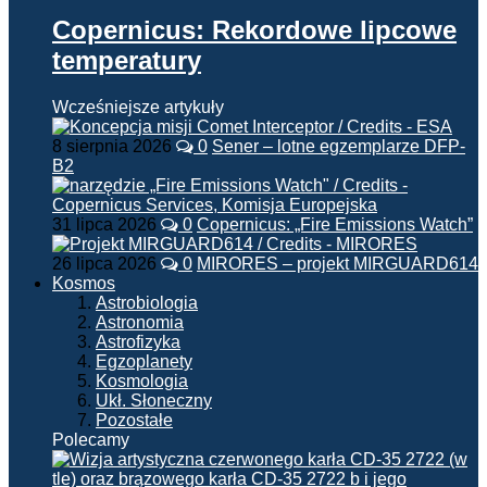
Copernicus: Rekordowe lipcowe
temperatury
Wcześniejsze artykuły
8 sierpnia 2026
0
Sener – lotne egzemplarze DFP-
B2
31 lipca 2026
0
Copernicus: „Fire Emissions Watch”
26 lipca 2026
0
MIRORES – projekt MIRGUARD614
Kosmos
Astrobiologia
Astronomia
Astrofizyka
Egzoplanety
Kosmologia
Ukł. Słoneczny
Pozostałe
Polecamy