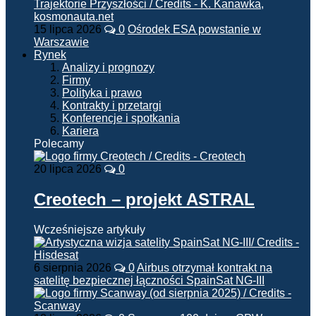
15 lipca 2026
0
Ośrodek ESA powstanie w
Warszawie
Rynek
Analizy i prognozy
Firmy
Polityka i prawo
Kontrakty i przetargi
Konferencje i spotkania
Kariera
Polecamy
20 lipca 2026
0
Creotech – projekt ASTRAL
Wcześniejsze artykuły
6 sierpnia 2026
0
Airbus otrzymał kontrakt na
satelitę bezpiecznej łączności SpainSat NG-III