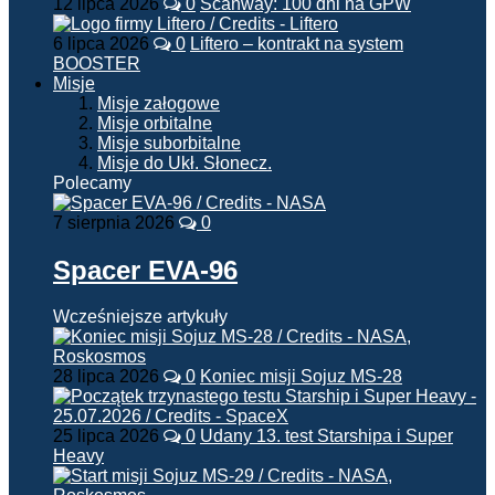
12 lipca 2026
0
Scanway: 100 dni na GPW
6 lipca 2026
0
Liftero – kontrakt na system
BOOSTER
Misje
Misje załogowe
Misje orbitalne
Misje suborbitalne
Misje do Ukł. Słonecz.
Polecamy
7 sierpnia 2026
0
Spacer EVA-96
Wcześniejsze artykuły
28 lipca 2026
0
Koniec misji Sojuz MS-28
25 lipca 2026
0
Udany 13. test Starshipa i Super
Heavy