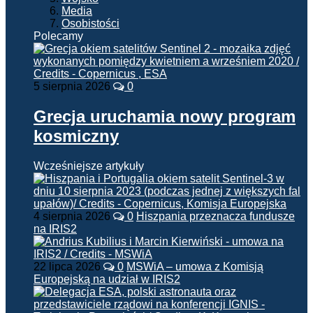
Media
Osobistości
Polecamy
5 sierpnia 2026
0
Grecja uruchamia nowy program
kosmiczny
Wcześniejsze artykuły
4 sierpnia 2026
0
Hiszpania przeznacza fundusze
na IRIS2
22 lipca 2026
0
MSWiA – umowa z Komisją
Europejską na udział w IRIS2