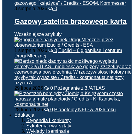
3 sierpnia 2026
0
Gazowy satelita brązowego karła
Wcześniejsze artykuły
1 sierpnia 2026
0
Euclid – 6 gigapikseli centrum
Drogi Mlecznej
29 lipca 2026
0
Pożegnanie z 3I/ATLAS
28 lipca 2026
0
Planetoidy NEO w 2026 roku
Edukacja
Stypendia i konkursy
Szkolenia i warsztaty
Wykłady i seminaria