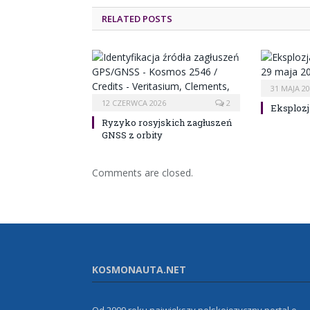
RELATED POSTS
31 MAJA 2
12 CZERWCA 2026
2
Eksplozj
Ryzyko rosyjskich zagłuszeń
GNSS z orbity
Comments are closed.
KOSMONAUTA.NET
Od 2009 roku największy polskojęzyczny portal o