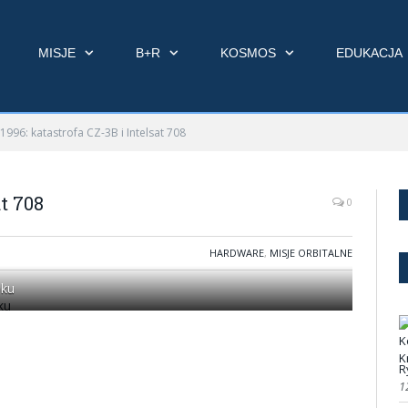
MISJE
B+R
KOSMOS
EDUKACJA
1996: katastrofa CZ-3B i Intelsat 708
at 708
0
HARDWARE
,
MISJE ORBITALNE
oku
R
1