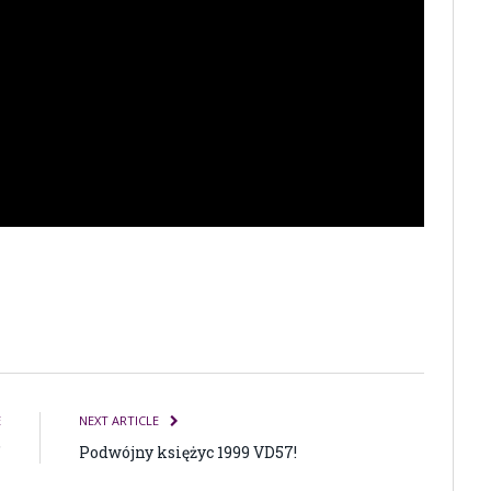
E
NEXT ARTICLE
”
Podwójny księżyc 1999 VD57!