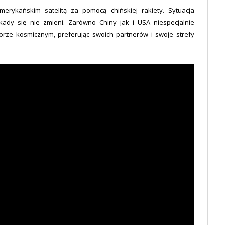
erykańskim satelitą za pomocą chińskiej rakiety. Sytuacja
ady się nie zmieni. Zarówno Chiny jak i USA niespecjalnie
orze kosmicznym, preferując swoich partnerów i swoje strefy