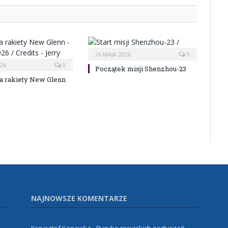
26 MAJA 2026
0
026
0
Początek misji Shenzhou-23
a rakiety New Glenn
NAJNOWSZE KOMENTARZE
Krzysztof Kanawka
-
Ryzyko rosyjskich zagłuszeń