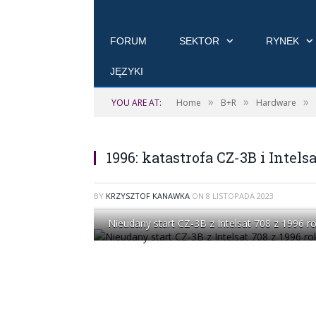
FORUM
SEKTOR
RYNEK
JĘZYKI
»
»
»
YOU ARE AT:
Home
B+R
Hardware
1996: katastrofa CZ-3B i Intels
BY
KRZYSZTOF KANAWKA
ON
8 LISTOPADA 2023
Nieudany start CZ-3B z Intelsat 708 z 1996 r