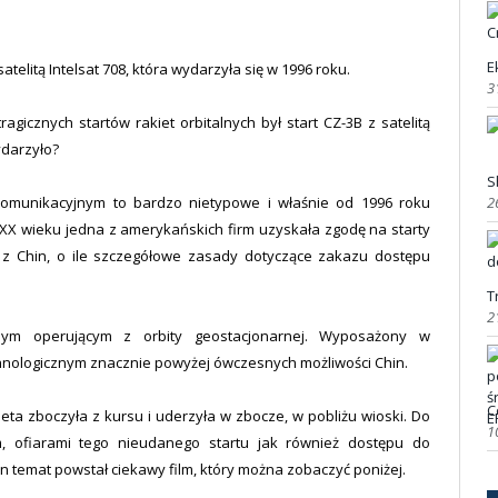
E
satelitą Intelsat 708, która wydarzyła się w 1996 roku.
3
gicznych startów rakiet orbitalnych był start CZ-3B z satelitą
ydarzyło?
S
2
ekomunikacyjnym to bardzo nietypowe i właśnie od 1996 roku
. XX wieku jedna z amerykańskich firm uzyskała zgodę na starty
 z Chin, o ile szczegółowe zasady dotyczące zakazu dostępu
T
2
yjnym operującym z orbity geostacjonarnej. Wyposażony w
chnologicznym znacznie powyżej ówczesnych możliwości Chin.
C
eta zboczyła z kursu i uderzyła w zbocze, w pobliżu wioski. Do
1
m, ofiarami tego nieudanego startu jak również dostępu do
ten temat powstał ciekawy film, który można zobaczyć poniżej.