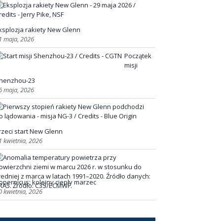
ksplozja rakiety New Glenn
1 maja, 2026
Początek
misji
henzhou-23
6 maja, 2026
rzeci start New Glenn
1 kwietnia, 2026
opernicus: kolejny ciepły marzec
0 kwietnia, 2026