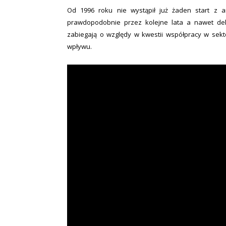
Od 1996 roku nie wystąpił już żaden start z am
prawdopodobnie przez kolejne lata a nawet dek
zabiegają o względy w kwestii współpracy w sekt
wpływu.