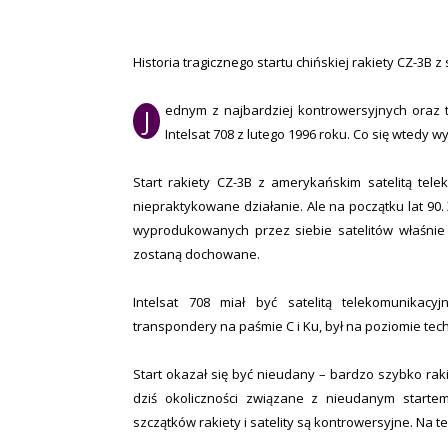
Historia tragicznego startu chińskiej rakiety CZ-3B z 
ednym z najbardziej kontrowersyjnych oraz tra
J
Intelsat 708 z lutego 1996 roku. Co się wtedy w
Start rakiety CZ-3B z amerykańskim satelitą tel
niepraktykowane działanie. Ale na początku lat 90
wyprodukowanych przez siebie satelitów właśnie
zostaną dochowane.
Intelsat 708 miał być satelitą telekomunikac
transpondery na paśmie C i Ku, był na poziomie te
Start okazał się być nieudany – bardzo szybko raki
dziś okoliczności związane z nieudanym starte
szczątków rakiety i satelity są kontrowersyjne. Na 