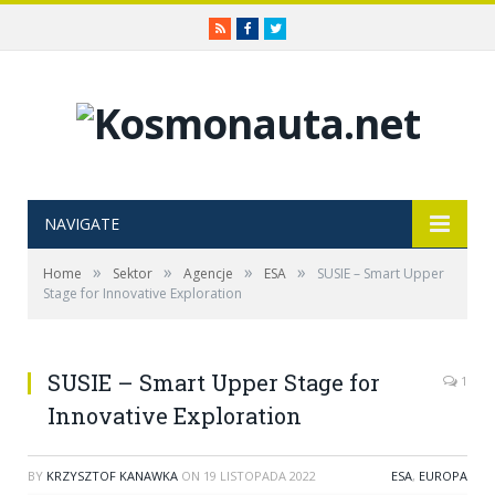
RSS
Facebook
Twitter
NAVIGATE
»
»
»
»
Home
Sektor
Agencje
ESA
SUSIE – Smart Upper
Stage for Innovative Exploration
SUSIE – Smart Upper Stage for
1
Innovative Exploration
BY
KRZYSZTOF KANAWKA
ON
19 LISTOPADA 2022
ESA
,
EUROPA