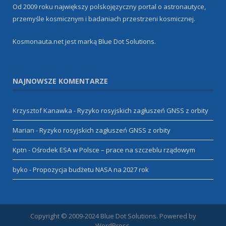
Od 2009 roku największy polskojęzyczny portal o astronautyce,
przemyśle kosmicznym i badaniach przestrzeni kosmicznej.
Kosmonauta.net jest marką
Blue Dot Solutions
.
NAJNOWSZE KOMENTARZE
Krzysztof Kanawka
-
Ryzyko rosyjskich zagłuszeń GNSS z orbity
Marian
-
Ryzyko rosyjskich zagłuszeń GNSS z orbity
Kptn
-
Ośrodek ESA w Polsce – prace na szczeblu rządowym
byko
-
Propozycja budżetu NASA na 2027 rok
Copyright © 2009-2024 Blue Dot Solutions. Powered by
WordPress.