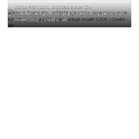
Marco Prampolini, architekt systemów
zaawansowanych koncepcji w ArianeGroup prezentuje
model SUSIE / Credits - IAF