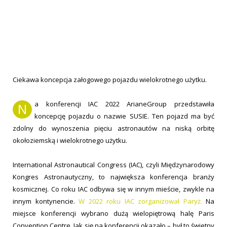
Ciekawa koncepcja załogowego pojazdu wielokrotnego użytku.
a konferencji IAC 2022 ArianeGroup przedstawiła
N
koncepcję pojazdu o nazwie SUSIE. Ten pojazd ma być
zdolny do wynoszenia pięciu astronautów na niską orbitę
okołoziemską i wielokrotnego użytku.
International Astronautical Congress (IAC), czyli Międzynarodowy
Kongres Astronautyczny, to największa konferencja branży
kosmicznej. Co roku IAC odbywa się w innym mieście, zwykle na
innym kontynencie.
W 2022 roku IAC zorganizował Paryż.
Na
miejsce konferencji wybrano dużą wielopiętrową halę Paris
Convention Centre. Jak się na konferencji okazało – był to świetny