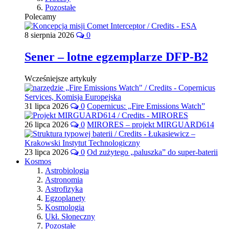
Pozostałe
Polecamy
8 sierpnia 2026
0
Sener – lotne egzemplarze DFP-B2
Wcześniejsze artykuły
31 lipca 2026
0
Copernicus: „Fire Emissions Watch”
26 lipca 2026
0
MIRORES – projekt MIRGUARD614
23 lipca 2026
0
Od zużytego „paluszka” do super-baterii
Kosmos
Astrobiologia
Astronomia
Astrofizyka
Egzoplanety
Kosmologia
Ukł. Słoneczny
Pozostałe