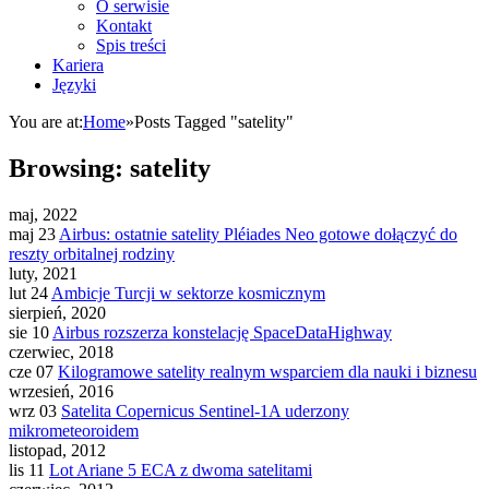
O serwisie
Kontakt
Spis treści
Kariera
Języki
You are at:
Home
»
Posts Tagged "satelity"
Browsing:
satelity
maj, 2022
maj 23
Airbus: ostatnie satelity Pléiades Neo gotowe dołączyć do
reszty orbitalnej rodziny
luty, 2021
lut 24
Ambicje Turcji w sektorze kosmicznym
sierpień, 2020
sie 10
Airbus rozszerza konstelację SpaceDataHighway
czerwiec, 2018
cze 07
Kilogramowe satelity realnym wsparciem dla nauki i biznesu
wrzesień, 2016
wrz 03
Satelita Copernicus Sentinel-1A uderzony
mikrometeoroidem
listopad, 2012
lis 11
Lot Ariane 5 ECA z dwoma satelitami