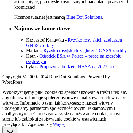
astronautyce, przemyśle kosmicznym i badaniach przestrzeni
kosmicznej.
Kosmonauta.net jest marką
Blue Dot Solutions
.
Najnowsze komentarze
Krzysztof Kanawka
-
Ryzyko rosyjskich zagłuszeń
GNSS z orbity
Marian
-
Ryzyko rosyjskich zagłuszeń GNSS z orbity
Kptn
-
Ośrodek ESA w Polsce – prace na szczeblu
rządowym
byko
-
Propozycja budżetu NASA na 2027 rok
Copyright © 2009-2024 Blue Dot Solutions. Powered by
WordPress.
Wykorzystujemy pliki cookie do spersonalizowania treści i reklam,
aby oferować funkcje społecznościowe i analizować ruch w naszej
witrynie. Informacje o tym, jak korzystasz z naszej witryny,
udostępniamy partnerom społecznościowym, reklamowym i
analitycznym. Jeśli nie zgadzasz się na używanie cookie, opuść
stronę lub zablokuj zapisywanie cookie w ustawieniach
przeglądarki.
Zgadzam się
Więcej