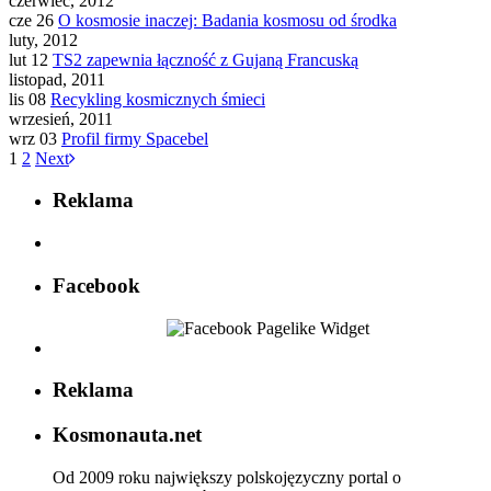
czerwiec, 2012
cze 26
O kosmosie inaczej: Badania kosmosu od środka
luty, 2012
lut 12
TS2 zapewnia łączność z Gujaną Francuską
listopad, 2011
lis 08
Recykling kosmicznych śmieci
wrzesień, 2011
wrz 03
Profil firmy Spacebel
1
2
Next
Reklama
Facebook
Reklama
Kosmonauta.net
Od 2009 roku największy polskojęzyczny portal o