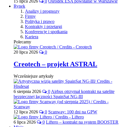
15 lipca 2026
0
Ośrodek ESA powstanie w Warszawie
Rynek
Analizy i prognozy
Firmy
Polityka i prawo
Kontrakty i przetargi
Konferencje i spotkania
Kariera
Polecamy
20 lipca 2026
0
Creotech – projekt ASTRAL
Wcześniejsze artykuły
6 sierpnia 2026
0
Airbus otrzymał kontrakt na satelitę
bezpiecznej łączności SpainSat NG-III
12 lipca 2026
0
Scanway: 100 dni na GPW
6 lipca 2026
0
Liftero – kontrakt na system BOOSTER