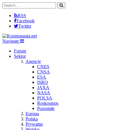
RSS
Facebook
Twitter
Navigate
Forum
Sektor
Agencje
CNES
CNSA
ESA
ISRO
JAXA
NASA
POLSA
Roskosmos
Pozostałe
Europa
Polska
Prywatne
Wojsko