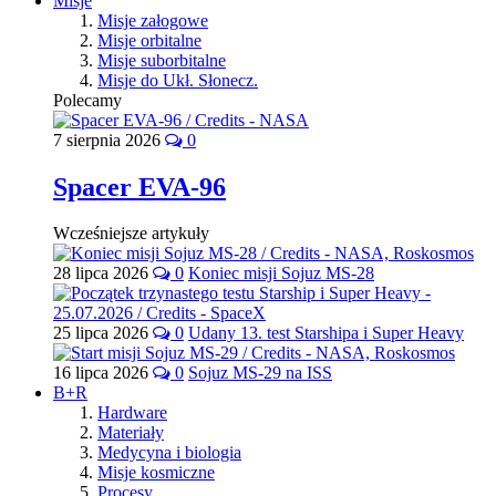
Misje
Misje załogowe
Misje orbitalne
Misje suborbitalne
Misje do Ukł. Słonecz.
Polecamy
7 sierpnia 2026
0
Spacer EVA-96
Wcześniejsze artykuły
28 lipca 2026
0
Koniec misji Sojuz MS-28
25 lipca 2026
0
Udany 13. test Starshipa i Super Heavy
16 lipca 2026
0
Sojuz MS-29 na ISS
B+R
Hardware
Materiały
Medycyna i biologia
Misje kosmiczne
Procesy