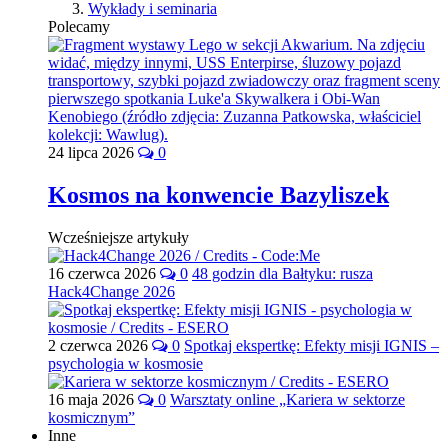
Wykłady i seminaria
Polecamy
24 lipca 2026
0
Kosmos na konwencie Bazyliszek
Wcześniejsze artykuły
16 czerwca 2026
0
48 godzin dla Bałtyku: rusza
Hack4Change 2026
2 czerwca 2026
0
Spotkaj ekspertkę: Efekty misji IGNIS –
psychologia w kosmosie
16 maja 2026
0
Warsztaty online „Kariera w sektorze
kosmicznym”
Inne