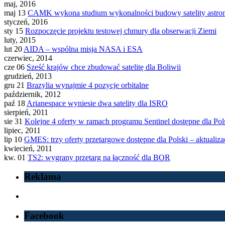
maj, 2016
maj 13
CAMK wykona studium wykonalności budowy satelity astro
styczeń, 2016
sty 15
Rozpoczęcie projektu testowej chmury dla obserwacji Ziemi
luty, 2015
lut 20
AIDA – wspólna misja NASA i ESA
czerwiec, 2014
cze 06
Sześć krajów chce zbudować satelitę dla Boliwii
grudzień, 2013
gru 21
Brazylia wynajmie 4 pozycje orbitalne
październik, 2012
paź 18
Arianespace wyniesie dwa satelity dla ISRO
sierpień, 2011
sie 31
Kolejne 4 oferty w ramach programu Sentinel dostępne dla Pol
lipiec, 2011
lip 10
GMES: trzy oferty przetargowe dostępne dla Polski – aktualiza
kwiecień, 2011
kw. 01
TS2: wygrany przetarg na łączność dla BOR
Reklama
Facebook