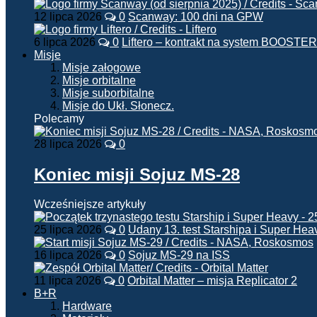
12 lipca 2026
0
Scanway: 100 dni na GPW
6 lipca 2026
0
Liftero – kontrakt na system BOOSTER
Misje
Misje załogowe
Misje orbitalne
Misje suborbitalne
Misje do Ukł. Słonecz.
Polecamy
28 lipca 2026
0
Koniec misji Sojuz MS-28
Wcześniejsze artykuły
25 lipca 2026
0
Udany 13. test Starshipa i Super Hea
16 lipca 2026
0
Sojuz MS-29 na ISS
11 lipca 2026
0
Orbital Matter – misja Replicator 2
B+R
Hardware