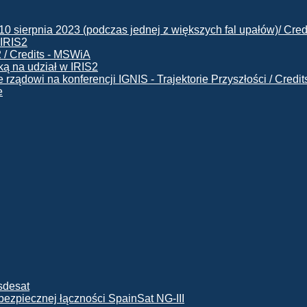
 IRIS2
ą na udział w IRIS2
e
ę bezpiecznej łączności SpainSat NG-III