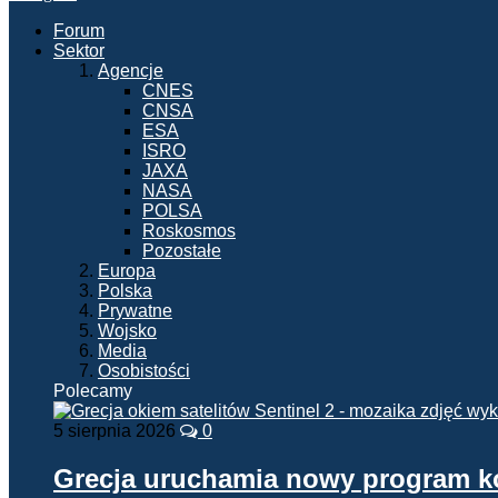
Forum
Sektor
Agencje
CNES
CNSA
ESA
ISRO
JAXA
NASA
POLSA
Roskosmos
Pozostałe
Europa
Polska
Prywatne
Wojsko
Media
Osobistości
Polecamy
5 sierpnia 2026
0
Grecja uruchamia nowy program 