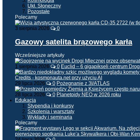
Kosmologia
Ukł. Słoneczny
Pozostałe
Polecamy
3 sierpnia 2026
0
Gazowy satelita brązowego karła
Wcześniejsze artykuły
1 sierpnia 2026
0
Euclid – 6 gigapikseli centrum Drog
29 lipca 2026
0
Pożegnanie z 3I/ATLAS
28 lipca 2026
0
Planetoidy NEO w 2026 roku
Edukacja
Stypendia i konkursy
Szkolenia i warsztaty
Wykłady i seminaria
Polecamy
24 lipca 2026
0