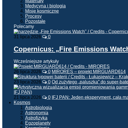
Materiały
Medycyna i biologia
Misje kosmiczne
Procesy
Pozostałe
Polecamy
31 lipca 2026
0
Copernicus: „Fire Emissions Watc
Wcześniejsze artykuły
26 lipca 2026
0
MIRORES – projekt MIRGUARD614
23 lipca 2026
0
Od zużytego „paluszka” do super-bate
21 lipca 2026
0
IFJ PAN: Jeden eksperyment, cała m
Kosmos
Astrobiologia
Astronomia
Astrofizyka
Egzoplanety