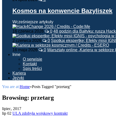
Kosmos na konwencie Bazyliszek
Wcześniejsze artykuły
16 czerwca 2026
0
48 godzin dla Bałtyku: rusza Ha
2 czerwca 2026
0
Spotkaj ekspertkę: Efekty misji IG
16 maja 2026
0
Warsztaty online „Kariera w sektorz
Inne
O serwisie
Kontakt
Spis treści
Kariera
Języki
You are at:
Home
»
Posts Tagged "przetarg"
Browsing:
przetarg
lipiec, 2017
lip 02
ULA zdobyła wojskowy kontrakt