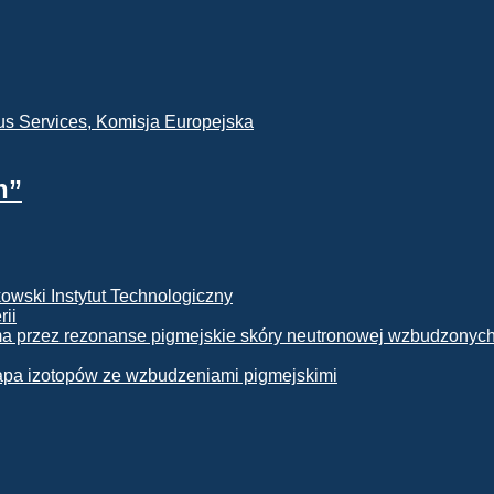
h”
rii
apa izotopów ze wzbudzeniami pigmejskimi