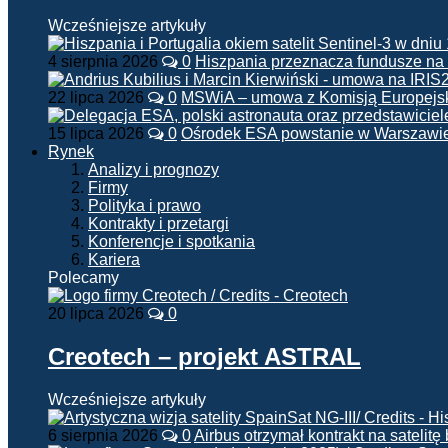
Wcześniejsze artykuły
4 sierpnia 2026
0
Hiszpania przeznacza fundusze na
22 lipca 2026
0
MSWiA – umowa z Komisją Europejsk
15 lipca 2026
0
Ośrodek ESA powstanie w Warszawi
Rynek
Analizy i prognozy
Firmy
Polityka i prawo
Kontrakty i przetargi
Konferencje i spotkania
Kariera
Polecamy
20 lipca 2026
0
Creotech – projekt ASTRAL
Wcześniejsze artykuły
6 sierpnia 2026
0
Airbus otrzymał kontrakt na satelit