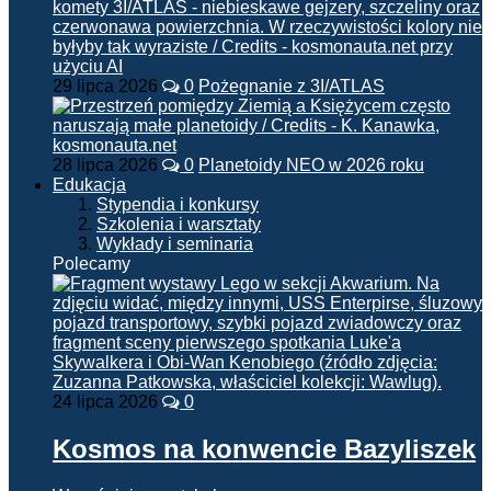
29 lipca 2026
0
Pożegnanie z 3I/ATLAS
28 lipca 2026
0
Planetoidy NEO w 2026 roku
Edukacja
Stypendia i konkursy
Szkolenia i warsztaty
Wykłady i seminaria
Polecamy
24 lipca 2026
0
Kosmos na konwencie Bazyliszek