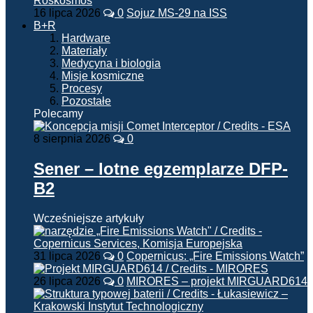
16 lipca 2026
0
Sojuz MS-29 na ISS
B+R
Hardware
Materiały
Medycyna i biologia
Misje kosmiczne
Procesy
Pozostałe
Polecamy
8 sierpnia 2026
0
Sener – lotne egzemplarze DFP-
B2
Wcześniejsze artykuły
31 lipca 2026
0
Copernicus: „Fire Emissions Watch”
26 lipca 2026
0
MIRORES – projekt MIRGUARD614