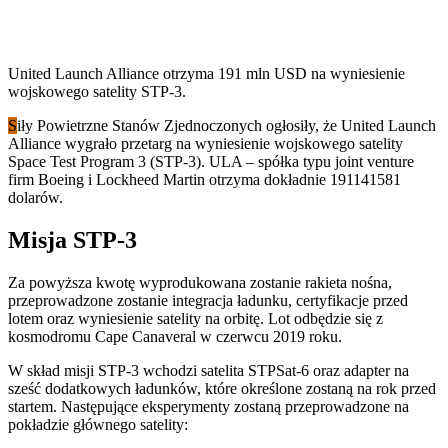
United Launch Alliance otrzyma 191 mln USD na wyniesienie
wojskowego satelity STP-3.
S
iły Powietrzne Stanów Zjednoczonych ogłosiły, że United Launch
Alliance wygrało przetarg na wyniesienie wojskowego satelity
Space Test Program 3 (STP-3). ULA – spółka typu joint venture
firm Boeing i Lockheed Martin otrzyma dokładnie 191141581
dolarów.
Misja STP-3
Za powyższa kwotę wyprodukowana zostanie rakieta nośna,
przeprowadzone zostanie integracja ładunku, certyfikacje przed
lotem oraz wyniesienie satelity na orbitę. Lot odbędzie się z
kosmodromu Cape Canaveral w czerwcu 2019 roku.
W skład misji STP-3 wchodzi satelita STPSat-6 oraz adapter na
sześć dodatkowych ładunków, które określone zostaną na rok przed
startem. Następujące eksperymenty zostaną przeprowadzone na
pokładzie głównego satelity: