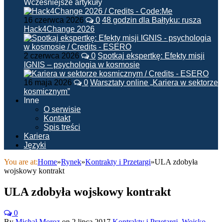
Wcześniejsze artykuły
16 czerwca 2026
0
48 godzin dla Bałtyku: rusza
Hack4Change 2026
2 czerwca 2026
0
Spotkaj ekspertkę: Efekty misji
IGNIS – psychologia w kosmosie
16 maja 2026
0
Warsztaty online „Kariera w sektorze
kosmicznym”
Inne
O serwisie
Kontakt
Spis treści
Kariera
Języki
You are at:
Home
»
Rynek
»
Kontrakty i Przetargi
»
ULA zdobyła
wojskowy kontrakt
ULA zdobyła wojskowy kontrakt
0
By
Michał Moroz
on
2 lipca 2017
Kontrakty i Przetargi
,
Wojsko