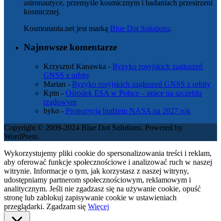
astronautyce, przemyśle kosmicznym i badaniach przestrzeni
kosmicznej.
Kosmonauta.net jest marką
Blue Dot Solutions
.
Najnowsze komentarze
Krzysztof Kanawka
-
Ryzyko rosyjskich zagłuszeń
GNSS z orbity
Marian
-
Ryzyko rosyjskich zagłuszeń GNSS z orbity
Kptn
-
Ośrodek ESA w Polsce – prace na szczeblu
rządowym
byko
-
Propozycja budżetu NASA na 2027 rok
Copyright © 2009-2024 Blue Dot Solutions. Powered by
WordPress.
Wykorzystujemy pliki cookie do spersonalizowania treści i reklam,
aby oferować funkcje społecznościowe i analizować ruch w naszej
witrynie. Informacje o tym, jak korzystasz z naszej witryny,
udostępniamy partnerom społecznościowym, reklamowym i
analitycznym. Jeśli nie zgadzasz się na używanie cookie, opuść
stronę lub zablokuj zapisywanie cookie w ustawieniach
przeglądarki.
Zgadzam się
Więcej