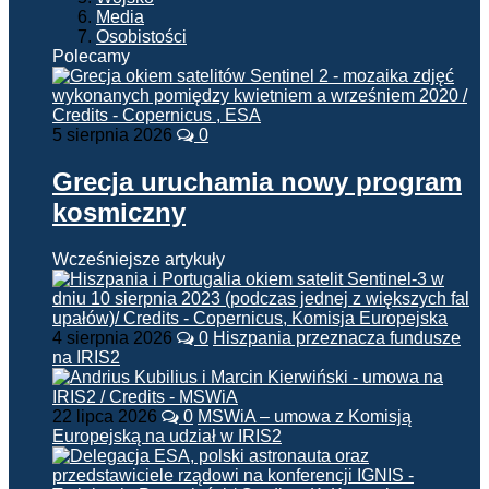
Media
Osobistości
Polecamy
5 sierpnia 2026
0
Grecja uruchamia nowy program
kosmiczny
Wcześniejsze artykuły
4 sierpnia 2026
0
Hiszpania przeznacza fundusze
na IRIS2
22 lipca 2026
0
MSWiA – umowa z Komisją
Europejską na udział w IRIS2