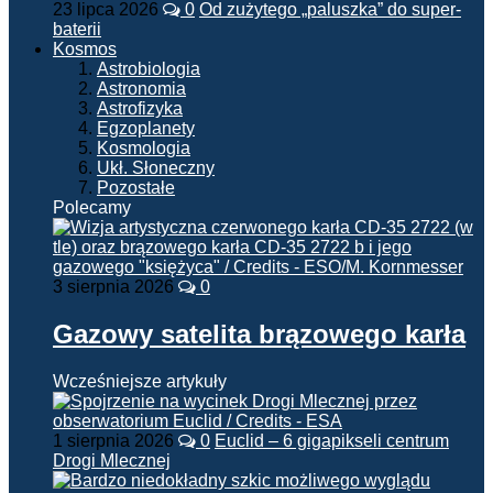
23 lipca 2026
0
Od zużytego „paluszka” do super-
baterii
Kosmos
Astrobiologia
Astronomia
Astrofizyka
Egzoplanety
Kosmologia
Ukł. Słoneczny
Pozostałe
Polecamy
3 sierpnia 2026
0
Gazowy satelita brązowego karła
Wcześniejsze artykuły
1 sierpnia 2026
0
Euclid – 6 gigapikseli centrum
Drogi Mlecznej