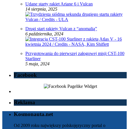
Udane starty rakiet Ariane 6 i Vulcan
14 sierpnia, 2025
Drugi start rakiety Vulcan z “anomalią”
6 października, 2024
Przygotowania do pierwszej załogowej misji CST-100
Starliner
5 maja, 2024
Facebook
Reklama
Kosmonauta.net
Od 2009 roku największy polskojęzyczny portal o