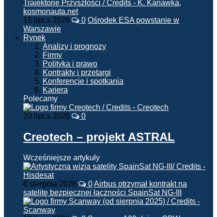
15 lipca 2026
0
Ośrodek ESA powstanie w
Warszawie
Rynek
Analizy i prognozy
Firmy
Polityka i prawo
Kontrakty i przetargi
Konferencje i spotkania
Kariera
Polecamy
20 lipca 2026
0
Creotech – projekt ASTRAL
Wcześniejsze artykuły
6 sierpnia 2026
0
Airbus otrzymał kontrakt na
satelitę bezpiecznej łączności SpainSat NG-III