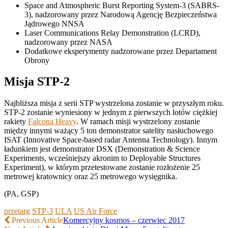
Space and Atmospheric Burst Reporting System-3 (SABRS-
3), nadzorowany przez Narodową Agencję Bezpieczeństwa
Jądrowego NNSA
Laser Communications Relay Demonstration (LCRD),
nadzorowany przez NASA
Dodatkowe eksperymenty nadzorowane przez Departament
Obrony
Misja STP-2
Najbliższa misja z serii STP wystrzelona zostanie w przyszłym roku.
STP-2 zostanie wyniesiony w jednym z pierwszych lotów ciężkiej
rakiety
Falcona Heavy
. W ramach misji wystrzelony zostanie
między innymi ważący 5 ton demonstrator satelity nasłuchowego
ISAT (Innovative Space-based radar Antenna Technology). Innym
ładunkiem jest demonstrator DSX (Demonstration & Science
Experiments, wcześniejszy akronim to Deployable Structures
Experiment), w którym przetestowane zostanie rozłożenie 25
metrowej kratownicy oraz 25 metrowego wysięgnika.
(PA, GSP)
przetarg
STP-3
ULA
US Air Force
Previous Article
Komercyjny kosmos – czerwiec 2017