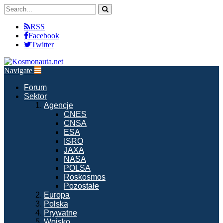
RSS
Facebook
Twitter
Navigate
Forum
Sektor
Agencje
CNES
CNSA
ESA
ISRO
JAXA
NASA
POLSA
Roskosmos
Pozostałe
Europa
Polska
Prywatne
Wojsko