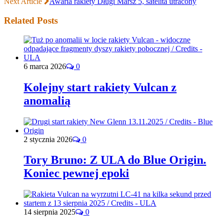
Next Article
Awaria rakiety Długi Marsz 5, satelita utracony
Related Posts
6 marca 2026
0
Kolejny start rakiety Vulcan z
anomalią
2 stycznia 2026
0
Tory Bruno: Z ULA do Blue Origin.
Koniec pewnej epoki
14 sierpnia 2025
0