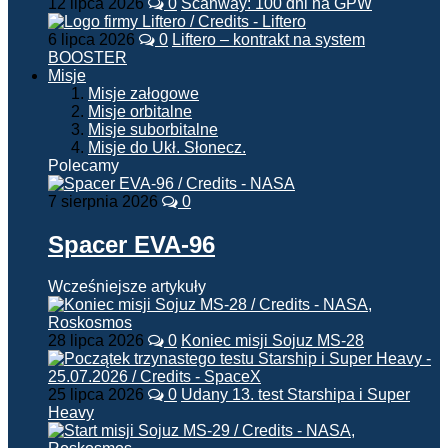
12 lipca 2026
0
Scanway: 100 dni na GPW
6 lipca 2026
0
Liftero – kontrakt na system
BOOSTER
Misje
Misje załogowe
Misje orbitalne
Misje suborbitalne
Misje do Ukł. Słonecz.
Polecamy
7 sierpnia 2026
0
Spacer EVA-96
Wcześniejsze artykuły
28 lipca 2026
0
Koniec misji Sojuz MS-28
25 lipca 2026
0
Udany 13. test Starshipa i Super
Heavy