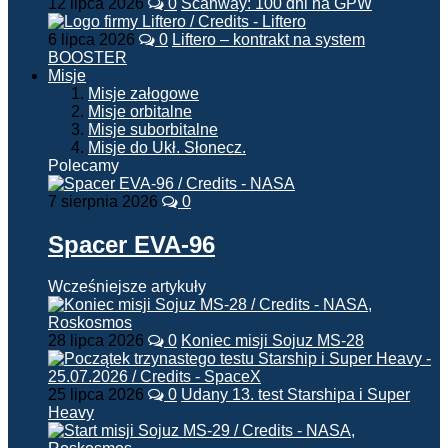
12 lipca 2026
0
Scanway: 100 dni na GPW
6 lipca 2026
0
Liftero – kontrakt na system
BOOSTER
Misje
Misje załogowe
Misje orbitalne
Misje suborbitalne
Misje do Ukł. Słonecz.
Polecamy
7 sierpnia 2026
0
Spacer EVA-96
Wcześniejsze artykuły
28 lipca 2026
0
Koniec misji Sojuz MS-28
25 lipca 2026
0
Udany 13. test Starshipa i Super
Heavy