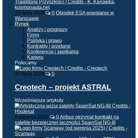
15 lipca 2026
0
Ośrodek ESA powstanie w
Warszawie
Rynek
Analizy i prognozy
Firmy
Polityka i prawo
Kontrakty i przetargi
Konferencje i spotkania
Kariera
Polecamy
20 lipca 2026
0
Creotech – projekt ASTRAL
Wcześniejsze artykuły
6 sierpnia 2026
0
Airbus otrzymał kontrakt na
satelitę bezpiecznej łączności SpainSat NG-III