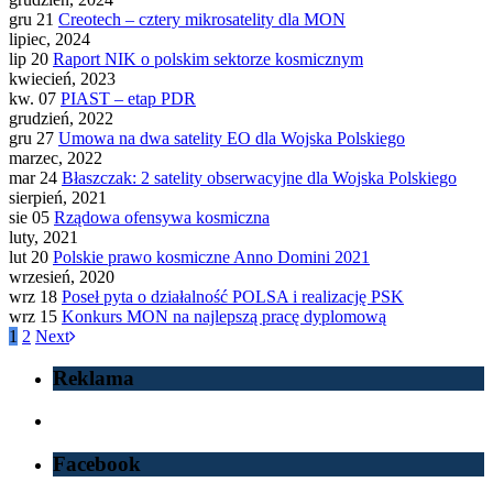
gru 21
Creotech – cztery mikrosatelity dla MON
lipiec, 2024
lip 20
Raport NIK o polskim sektorze kosmicznym
kwiecień, 2023
kw. 07
PIAST – etap PDR
grudzień, 2022
gru 27
Umowa na dwa satelity EO dla Wojska Polskiego
marzec, 2022
mar 24
Błaszczak: 2 satelity obserwacyjne dla Wojska Polskiego
sierpień, 2021
sie 05
Rządowa ofensywa kosmiczna
luty, 2021
lut 20
Polskie prawo kosmiczne Anno Domini 2021
wrzesień, 2020
wrz 18
Poseł pyta o działalność POLSA i realizację PSK
wrz 15
Konkurs MON na najlepszą pracę dyplomową
1
2
Next
Reklama
Facebook