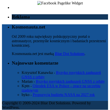
Reklama
Kosmonauta.net
Od 2009 roku największy polskojęzyczny portal o
astronautyce, przemyśle kosmicznym i badaniach przestrzeni
kosmicznej.
Kosmonauta.net jest marką
Blue Dot Solutions
.
Najnowsze komentarze
Krzysztof Kanawka
-
Ryzyko rosyjskich zagłuszeń
GNSS z orbity
Marian
-
Ryzyko rosyjskich zagłuszeń GNSS z orbity
Kptn
-
Ośrodek ESA w Polsce – prace na szczeblu
rządowym
byko
-
Propozycja budżetu NASA na 2027 rok
Copyright © 2009-2024 Blue Dot Solutions. Powered by
WordPress.