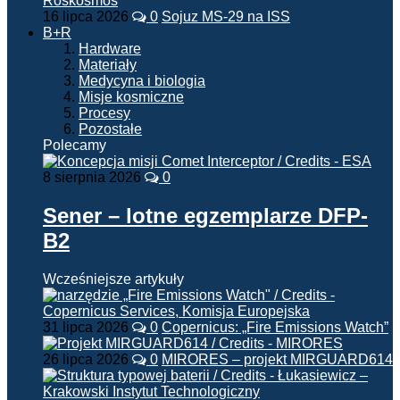
16 lipca 2026
0
Sojuz MS-29 na ISS
B+R
Hardware
Materiały
Medycyna i biologia
Misje kosmiczne
Procesy
Pozostałe
Polecamy
8 sierpnia 2026
0
Sener – lotne egzemplarze DFP-
B2
Wcześniejsze artykuły
31 lipca 2026
0
Copernicus: „Fire Emissions Watch”
26 lipca 2026
0
MIRORES – projekt MIRGUARD614