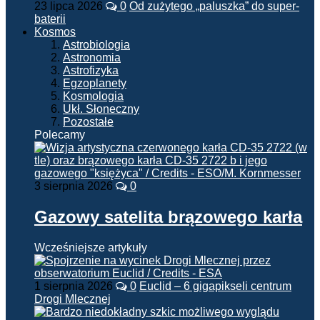
23 lipca 2026
0
Od zużytego „paluszka” do super-
baterii
Kosmos
Astrobiologia
Astronomia
Astrofizyka
Egzoplanety
Kosmologia
Ukł. Słoneczny
Pozostałe
Polecamy
3 sierpnia 2026
0
Gazowy satelita brązowego karła
Wcześniejsze artykuły
1 sierpnia 2026
0
Euclid – 6 gigapikseli centrum
Drogi Mlecznej