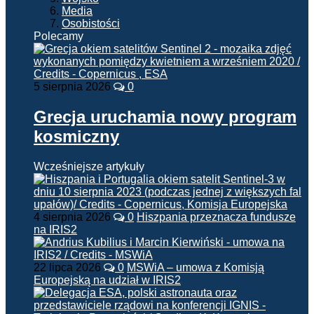
Media
Osobistości
Polecamy
5 sierpnia 2026
0
Grecja uruchamia nowy program
kosmiczny
Wcześniejsze artykuły
4 sierpnia 2026
0
Hiszpania przeznacza fundusze
na IRIS2
22 lipca 2026
0
MSWiA – umowa z Komisją
Europejską na udział w IRIS2