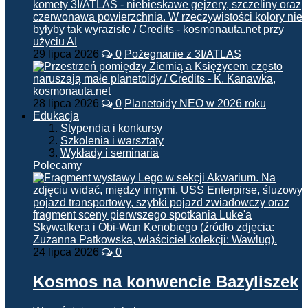
29 lipca 2026
0
Pożegnanie z 3I/ATLAS
28 lipca 2026
0
Planetoidy NEO w 2026 roku
Edukacja
Stypendia i konkursy
Szkolenia i warsztaty
Wykłady i seminaria
Polecamy
24 lipca 2026
0
Kosmos na konwencie Bazyliszek