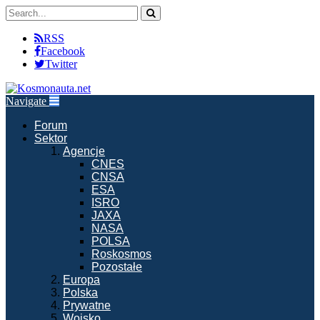
RSS
Facebook
Twitter
Navigate
Forum
Sektor
Agencje
CNES
CNSA
ESA
ISRO
JAXA
NASA
POLSA
Roskosmos
Pozostałe
Europa
Polska
Prywatne
Wojsko