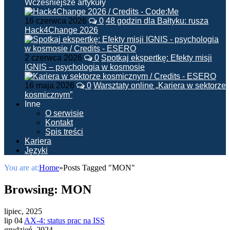
Wcześniejsze artykuły
16 czerwca 2026
0
48 godzin dla Bałtyku: rusza
Hack4Change 2026
2 czerwca 2026
0
Spotkaj ekspertkę: Efekty misji
IGNIS – psychologia w kosmosie
16 maja 2026
0
Warsztaty online „Kariera w sektorze
kosmicznym”
Inne
O serwisie
Kontakt
Spis treści
Kariera
Języki
You are at:
Home
»
Posts Tagged "MON"
Browsing:
MON
lipiec, 2025
lip 04
AX-4: status prac na ISS
grudzień, 2024