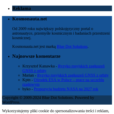
Reklama
Kosmonauta.net
Od 2009 roku największy polskojęzyczny portal o
astronautyce, przemyśle kosmicznym i badaniach przestrzeni
kosmicznej.
Kosmonauta.net jest marką
Blue Dot Solutions
.
Najnowsze komentarze
Krzysztof Kanawka
-
Ryzyko rosyjskich zagłuszeń
GNSS z orbity
Marian
-
Ryzyko rosyjskich zagłuszeń GNSS z orbity
Kptn
-
Ośrodek ESA w Polsce – prace na szczeblu
rządowym
byko
-
Propozycja budżetu NASA na 2027 rok
Copyright © 2009-2024 Blue Dot Solutions. Powered by
WordPress.
Wykorzystujemy pliki cookie do spersonalizowania treści i reklam,