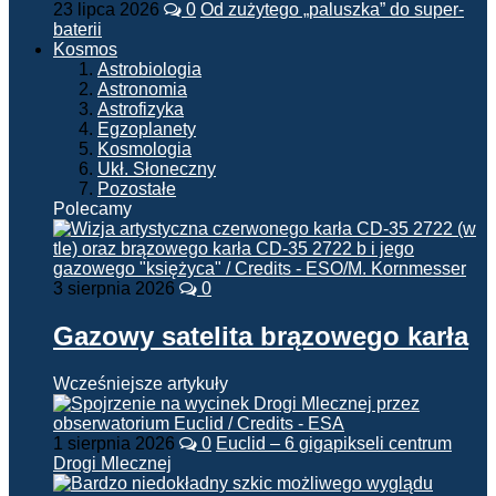
23 lipca 2026
0
Od zużytego „paluszka” do super-
baterii
Kosmos
Astrobiologia
Astronomia
Astrofizyka
Egzoplanety
Kosmologia
Ukł. Słoneczny
Pozostałe
Polecamy
3 sierpnia 2026
0
Gazowy satelita brązowego karła
Wcześniejsze artykuły
1 sierpnia 2026
0
Euclid – 6 gigapikseli centrum
Drogi Mlecznej