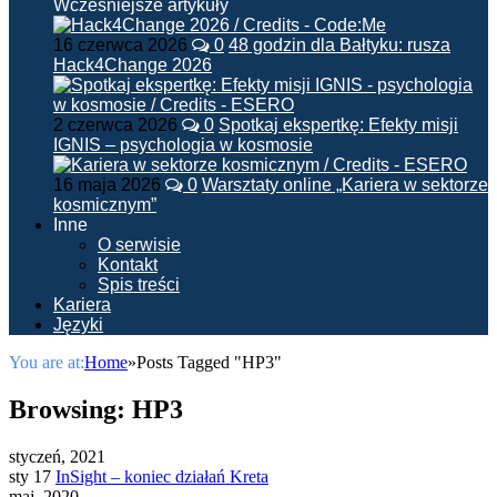
Wcześniejsze artykuły
16 czerwca 2026
0
48 godzin dla Bałtyku: rusza
Hack4Change 2026
2 czerwca 2026
0
Spotkaj ekspertkę: Efekty misji
IGNIS – psychologia w kosmosie
16 maja 2026
0
Warsztaty online „Kariera w sektorze
kosmicznym”
Inne
O serwisie
Kontakt
Spis treści
Kariera
Języki
You are at:
Home
»
Posts Tagged "HP3"
Browsing:
HP3
styczeń, 2021
sty 17
InSight – koniec działań Kreta
maj, 2020