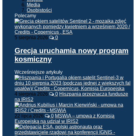
Media
Osobistości
Polecamy
5 sierpnia 2026
0
Grecja uruchamia nowy program
kosmiczny
Wcześniejsze artykuły
4 sierpnia 2026
0
Hiszpania przeznacza fundusze
na IRIS2
22 lipca 2026
0
MSWiA – umowa z Komisją
Europejską na udział w IRIS2