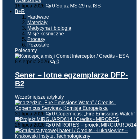
16 lipca 2026
0
Sojuz MS-29 na ISS
B+R
Hardware
Materiały
Medycyna i biologia
Misje kosmiczne
Procesy
Pozostałe
Polecamy
8 sierpnia 2026
0
Sener – lotne egzemplarze DFP-
B2
Wcześniejsze artykuły
31 lipca 2026
0
Copernicus: „Fire Emissions Watch”
26 lipca 2026
0
MIRORES – projekt MIRGUARD614