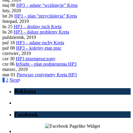
maj 08
HP3 – udane “wciśnięcie” Kreta
luty, 2020
lut 26
HP3 – plan “przyciśnięcia” Kreta
listopad, 2019
lis 25
HP3 – drobny ruch Kreta
lis 20
HP3 – dalsze problemy Kreta
październik, 2019
paź 18
HP3 – udane ruchy Kreta
paź 08
HP3 – kolejny etap prac
czerwiec, 2019
cze 30
HP3 przemieszczony
cze 06
InSight – plan podniesienia HP3
marzec, 2019
mar 01
Pierwsze centymetry Kreta HP3
1
2
Next
Reklama
Facebook