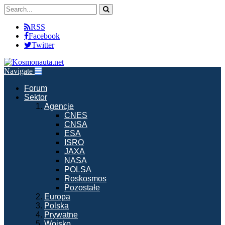
RSS
Facebook
Twitter
Navigate
Forum
Sektor
Agencje
CNES
CNSA
ESA
ISRO
JAXA
NASA
POLSA
Roskosmos
Pozostałe
Europa
Polska
Prywatne
Wojsko