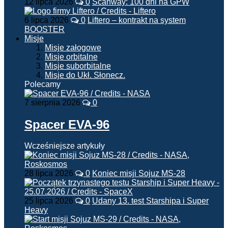
12 lipca 2026
0
Scanway: 100 dni na GPW
6 lipca 2026
0
Liftero – kontrakt na system
BOOSTER
Misje
Misje załogowe
Misje orbitalne
Misje suborbitalne
Misje do Ukł. Słonecz.
Polecamy
7 sierpnia 2026
0
Spacer EVA-96
Wcześniejsze artykuły
28 lipca 2026
0
Koniec misji Sojuz MS-28
25 lipca 2026
0
Udany 13. test Starshipa i Super
Heavy