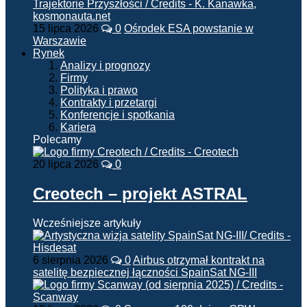
15 lipca 2026
0
Ośrodek ESA powstanie w
Warszawie
Rynek
Analizy i prognozy
Firmy
Polityka i prawo
Kontrakty i przetargi
Konferencje i spotkania
Kariera
Polecamy
20 lipca 2026
0
Creotech – projekt ASTRAL
Wcześniejsze artykuły
6 sierpnia 2026
0
Airbus otrzymał kontrakt na
satelitę bezpiecznej łączności SpainSat NG-III