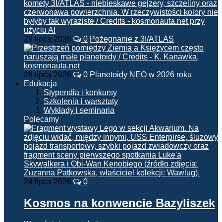
29 lipca 2026
0
Pożegnanie z 3I/ATLAS
28 lipca 2026
0
Planetoidy NEO w 2026 roku
Edukacja
Stypendia i konkursy
Szkolenia i warsztaty
Wykłady i seminaria
Polecamy
24 lipca 2026
0
Kosmos na konwencie Bazyliszek