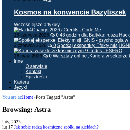
Kosmos na konwencie Bazyliszek
Wcześniejsze artykuły
16 czerwca 2026
0
48 godzin dla Bałtyku: rusza Ha
2 czerwca 2026
0
Spotkaj ekspertkę: Efekty misji IG
16 maja 2026
0
Warsztaty online „Kariera w sektorz
Inne
O serwisie
Kontakt
Spis treści
Kariera
Języki
You are at:
Home
»
Posts Tagged "Astra"
Browsing:
Astra
luty, 2023
lut 17
Jak sobie radzą kosmiczne spółki na giełdach?