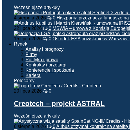
Wcześniejsze artykuły
4 sierpnia 2026
0
Hiszpania przeznacza fundusze na
22 lipca 2026
0
MSWiA – umowa z Komisją Europejsk
15 lipca 2026
0
Ośrodek ESA powstanie w Warszawi
Rynek
Analizy i prognozy
Firmy
Polityka i prawo
Kontrakty i przetargi
Konferencje i spotkania
Kariera
Polecamy
20 lipca 2026
0
Creotech – projekt ASTRAL
Wcześniejsze artykuły
6 sierpnia 2026
0
Airbus otrzymał kontrakt na satelit