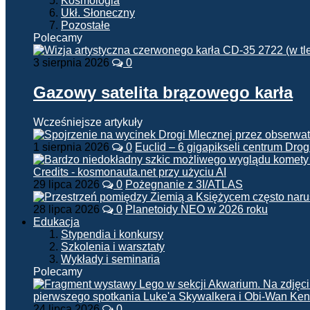
Kosmologia
Ukł. Słoneczny
Pozostałe
Polecamy
3 sierpnia 2026
0
Gazowy satelita brązowego karła
Wcześniejsze artykuły
1 sierpnia 2026
0
Euclid – 6 gigapikseli centrum Drog
29 lipca 2026
0
Pożegnanie z 3I/ATLAS
28 lipca 2026
0
Planetoidy NEO w 2026 roku
Edukacja
Stypendia i konkursy
Szkolenia i warsztaty
Wykłady i seminaria
Polecamy
24 lipca 2026
0