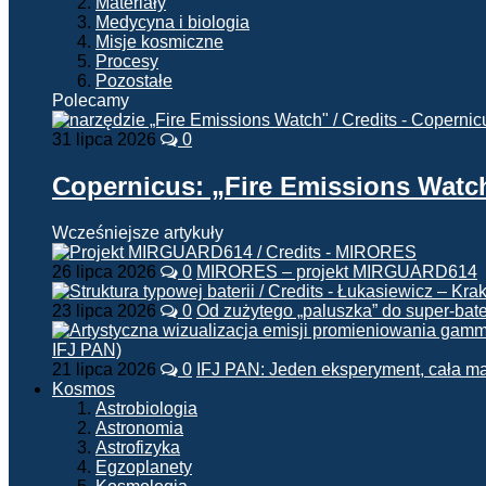
Materiały
Medycyna i biologia
Misje kosmiczne
Procesy
Pozostałe
Polecamy
31 lipca 2026
0
Copernicus: „Fire Emissions Watc
Wcześniejsze artykuły
26 lipca 2026
0
MIRORES – projekt MIRGUARD614
23 lipca 2026
0
Od zużytego „paluszka” do super-bate
21 lipca 2026
0
IFJ PAN: Jeden eksperyment, cała m
Kosmos
Astrobiologia
Astronomia
Astrofizyka
Egzoplanety