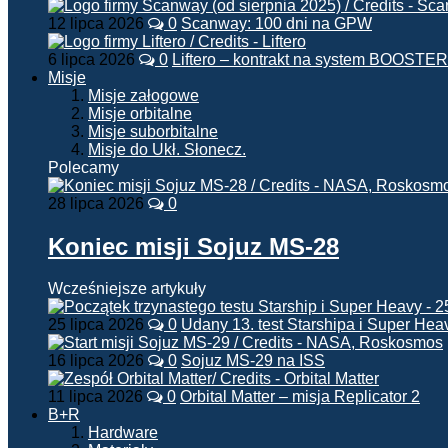
12 lipca 2026
0
Scanway: 100 dni na GPW
6 lipca 2026
0
Liftero – kontrakt na system BOOSTER
Misje
Misje załogowe
Misje orbitalne
Misje suborbitalne
Misje do Ukł. Słonecz.
Polecamy
28 lipca 2026
0
Koniec misji Sojuz MS-28
Wcześniejsze artykuły
25 lipca 2026
0
Udany 13. test Starshipa i Super Hea
16 lipca 2026
0
Sojuz MS-29 na ISS
11 lipca 2026
0
Orbital Matter – misja Replicator 2
B+R
Hardware