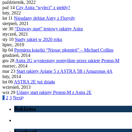
październik, 2022
paź 14
Czy Astra “wyleci” z giełdy?
luty, 2022
lut 11
Nieudany debiut Astry z Florydy
sierpień, 2021
sie 30
“Dziwny start” testowy rakiety Astra
styczeń, 2021
sty 10
Starty rakiet w 2020 roku
lipiec, 2019
lip 04
Premiera książki “Niosąc płomień” – Michael Collins
grudzień, 2014
gru 28
Astra 2G wyniesiony pomyślnie przez rakietę Proton-M
marzec, 2014
mar 23
Start rakiety Ariane 5 z ASTRA 5B i Amazonas 4A
luty, 2014
lut 06
ASTRA 2E już działa
wrzesień, 2013
wrz 29
Udany start rakiety Proton-M z Astra 2E
1
2
3
Next
Reklama
Facebook