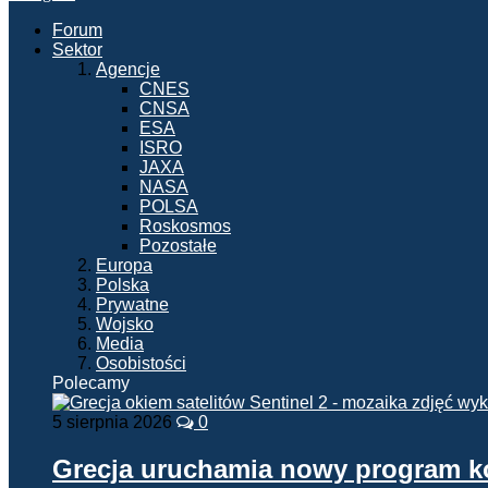
Forum
Sektor
Agencje
CNES
CNSA
ESA
ISRO
JAXA
NASA
POLSA
Roskosmos
Pozostałe
Europa
Polska
Prywatne
Wojsko
Media
Osobistości
Polecamy
5 sierpnia 2026
0
Grecja uruchamia nowy program 