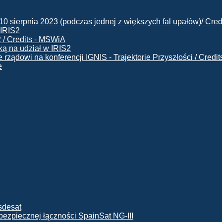
 IRIS2
ą na udział w IRIS2
e
ę bezpiecznej łączności SpainSat NG-III