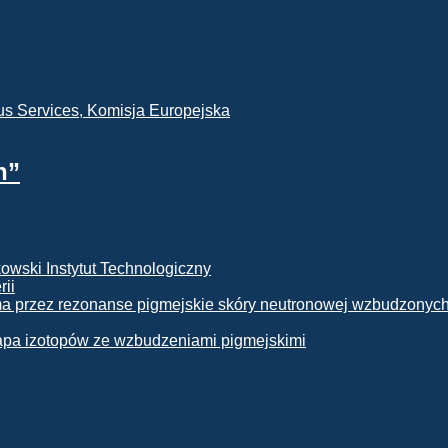
h”
rii
apa izotopów ze wzbudzeniami pigmejskimi