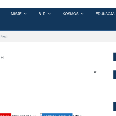
MISJE
B+R
KOSMOS
EDUKACJA
 Piech
CH
Website