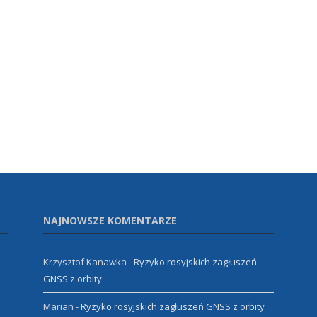
NAJNOWSZE KOMENTARZE
Krzysztof Kanawka
-
Ryzyko rosyjskich zagłuszeń
GNSS z orbity
Marian
-
Ryzyko rosyjskich zagłuszeń GNSS z orbity