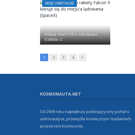
MISJE ORBITALNE
Udany start F9R z satelitami
Iridium-2
Next
1
2
3
4
KOSMONAUTA.NET
Od 2009 roku największy polskojęzyczny portal o
astronautyce, przemyśle kosmicznym i badaniach
przestrzeni kosmicznej.