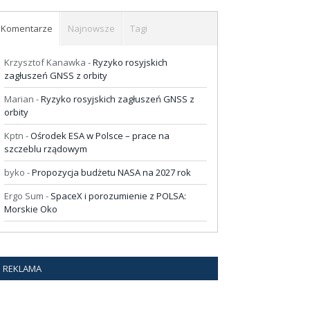
Komentarze
Najnowsze
Tagi
Krzysztof Kanawka
-
Ryzyko rosyjskich
zagłuszeń GNSS z orbity
Marian
-
Ryzyko rosyjskich zagłuszeń GNSS z
orbity
Kptn
-
Ośrodek ESA w Polsce – prace na
szczeblu rządowym
byko
-
Propozycja budżetu NASA na 2027 rok
Ergo Sum
-
SpaceX i porozumienie z POLSA:
Morskie Oko
REKLAMA