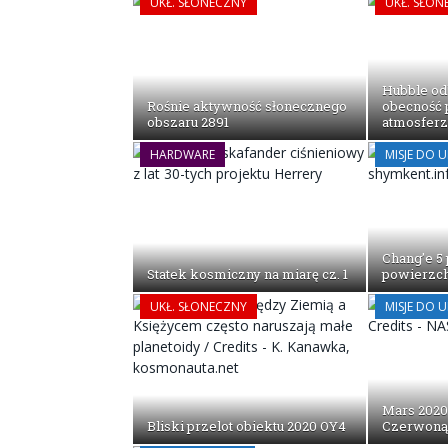
UKŁ. SŁONECZNY
UKŁ. SŁON
Hubble o
Rośnie aktywność słonecznego
obecność 
obszaru 2891
atmosfer
HARDWARE
MISJE DO 
Chang’e 5 
Statek kosmiczny na miarę cz. 1
powierzch
UKŁ. SŁONECZNY
MISJE DO 
Mars 2020
Bliski przelot obiektu 2020 OY4
Czerwoną 