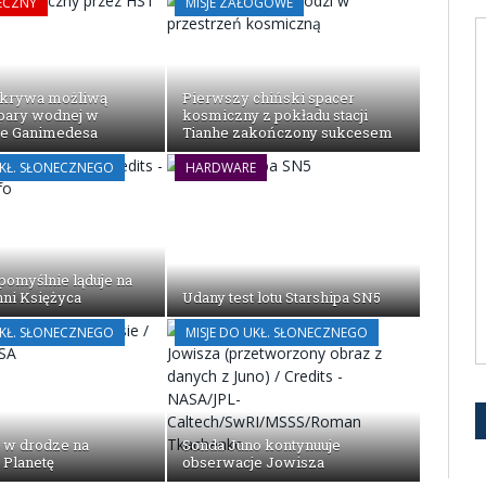
ECZNY
MISJE ZAŁOGOWE
dkrywa możliwą
Pierwszy chiński spacer
pary wodnej w
kosmiczny z pokładu stacji
ze Ganimedesa
Tianhe zakończony sukcesem
UKŁ. SŁONECZNEGO
HARDWARE
pomyślnie ląduje na
ni Księżyca
Udany test lotu Starshipa SN5
UKŁ. SŁONECZNEGO
MISJE DO UKŁ. SŁONECZNEGO
 w drodze na
Sonda Juno kontynuuje
Planetę
obserwacje Jowisza