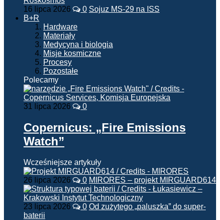
16 lipca 2026
0
Sojuz MS-29 na ISS
B+R
Hardware
Materiały
Medycyna i biologia
Misje kosmiczne
Procesy
Pozostałe
Polecamy
31 lipca 2026
0
Copernicus: „Fire Emissions
Watch”
Wcześniejsze artykuły
26 lipca 2026
0
MIRORES – projekt MIRGUARD614
23 lipca 2026
0
Od zużytego „paluszka” do super-
baterii