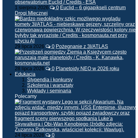
1 sierpnia 2026
0
Euclid – 6 gigapikseli centrum
Drogi Mlecznej
29 lipca 2026
0
Pożegnanie z 3I/ATLAS
28 lipca 2026
0
Planetoidy NEO w 2026 roku
Edukacja
Stypendia i konkursy
Szkolenia i warsztaty
Wykłady i seminaria
Polecamy
24 lipca 2026
0