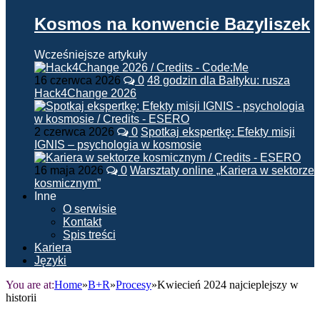
Kosmos na konwencie Bazyliszek
Wcześniejsze artykuły
16 czerwca 2026
0
48 godzin dla Bałtyku: rusza
Hack4Change 2026
2 czerwca 2026
0
Spotkaj ekspertkę: Efekty misji
IGNIS – psychologia w kosmosie
16 maja 2026
0
Warsztaty online „Kariera w sektorze
kosmicznym”
Inne
O serwisie
Kontakt
Spis treści
Kariera
Języki
You are at:
Home
»
B+R
»
Procesy
»
Kwiecień 2024 najcieplejszy w
historii