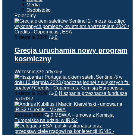
Media
Osobistości
Polecamy
5 sierpnia 2026
0
Grecja uruchamia nowy program
kosmiczny
Wcześniejsze artykuły
4 sierpnia 2026
0
Hiszpania przeznacza fundusze
na IRIS2
22 lipca 2026
0
MSWiA – umowa z Komisją
Europejską na udział w IRIS2