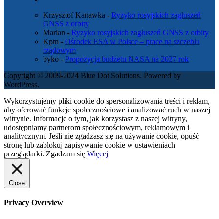
Krzysztof Kanawka
-
Ryzyko rosyjskich zagłuszeń
GNSS z orbity
Marian
-
Ryzyko rosyjskich zagłuszeń GNSS z orbity
Kptn
-
Ośrodek ESA w Polsce – prace na szczeblu
rządowym
byko
-
Propozycja budżetu NASA na 2027 rok
Copyright © 2009-2024 Blue Dot Solutions. Powered by
WordPress.
Wykorzystujemy pliki cookie do spersonalizowania treści i reklam,
aby oferować funkcje społecznościowe i analizować ruch w naszej
witrynie. Informacje o tym, jak korzystasz z naszej witryny,
udostępniamy partnerom społecznościowym, reklamowym i
analitycznym. Jeśli nie zgadzasz się na używanie cookie, opuść
stronę lub zablokuj zapisywanie cookie w ustawieniach
przeglądarki.
Zgadzam się
Więcej
Close
Privacy Overview