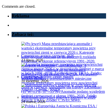
Comments are closed.
Reklama
Zobacz też:
Copernicus: gorący czerwiec 2026
13 lipca, 2026
Copernicus: kolejny ciepły marzec
10 kwietnia, 2026
Maksimum arktycznej pokrywy lodowej w 2026
24 marca, 2026