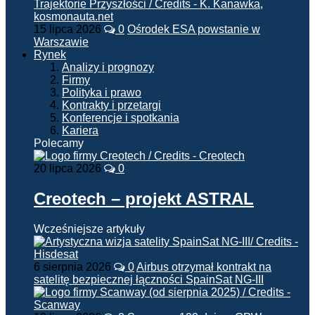
15 lipca 2026
0
Ośrodek ESA powstanie w
Warszawie
Rynek
Analizy i prognozy
Firmy
Polityka i prawo
Kontrakty i przetargi
Konferencje i spotkania
Kariera
Polecamy
20 lipca 2026
0
Creotech – projekt ASTRAL
Wcześniejsze artykuły
6 sierpnia 2026
0
Airbus otrzymał kontrakt na
satelitę bezpiecznej łączności SpainSat NG-III