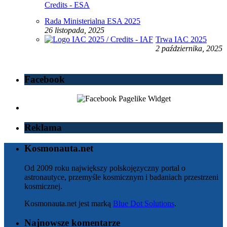
Rada Ministerialna ESA 2025
26 listopada, 2025
Trwa IAC 2025
2 października, 2025
Facebook
Reklama
Kosmonauta.net
Od 2009 roku największy polskojęzyczny portal o
astronautyce, przemyśle kosmicznym i badaniach przestrzeni
kosmicznej.
Kosmonauta.net jest marką
Blue Dot Solutions
.
Najnowsze komentarze