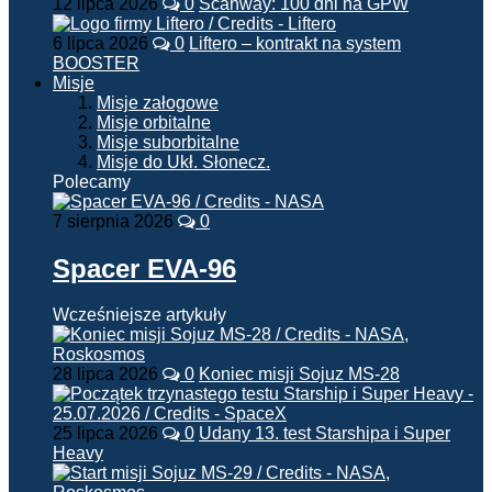
12 lipca 2026
0
Scanway: 100 dni na GPW
6 lipca 2026
0
Liftero – kontrakt na system
BOOSTER
Misje
Misje załogowe
Misje orbitalne
Misje suborbitalne
Misje do Ukł. Słonecz.
Polecamy
7 sierpnia 2026
0
Spacer EVA-96
Wcześniejsze artykuły
28 lipca 2026
0
Koniec misji Sojuz MS-28
25 lipca 2026
0
Udany 13. test Starshipa i Super
Heavy