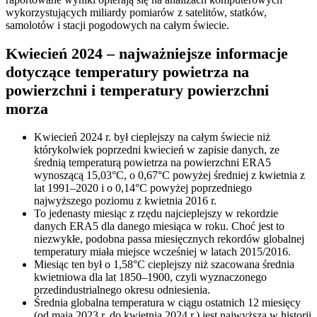
wykorzystujących miliardy pomiarów z satelitów, statków,
samolotów i stacji pogodowych na całym świecie.
Kwiecień 2024 – najważniejsze informacje
dotyczące temperatury powietrza na
powierzchni i temperatury powierzchni
morza
Kwiecień 2024 r. był cieplejszy na całym świecie niż
którykolwiek poprzedni kwiecień w zapisie danych, ze
średnią temperaturą powietrza na powierzchni ERA5
wynoszącą 15,03°C, o 0,67°C powyżej średniej z kwietnia z
lat 1991–2020 i o 0,14°C powyżej poprzedniego
najwyższego poziomu z kwietnia 2016 r.
To jedenasty miesiąc z rzędu najcieplejszy w rekordzie
danych ERA5 dla danego miesiąca w roku. Choć jest to
niezwykłe, podobna passa miesięcznych rekordów globalnej
temperatury miała miejsce wcześniej w latach 2015/2016.
Miesiąc ten był o 1,58°C cieplejszy niż szacowana średnia
kwietniowa dla lat 1850–1900, czyli wyznaczonego
przedindustrialnego okresu odniesienia.
Średnia globalna temperatura w ciągu ostatnich 12 miesięcy
(od maja 2023 r. do kwietnia 2024 r.) jest najwyższa w historii