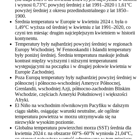
i wynosi 0,73°C powyżej średniej z lat 1991–2020 i 1,61°C
powyżej średniej z okresu przedindustrialnego z lat 1850–
1900.
Średnia temperatura w Europie w kwietniu 2024 r. była o
1,49°C wyższa od średniej w kwietniu z lat 1991–2020, co
czyni ten miesiąc drugim najcieplejszym kwietniem w historii
kontynentu.
Temperatury były najbardziej powyżej średniej w regionach
Europy Wschodniej. W Fennoskandii i Islandii temperatury
były poniżej średniej. Średnia temperatura maskuje jednak
kontrast między wyższymi i niższymi temperaturami
występującymi na początku i w drugiej połowie kwietnia w
Europie Zachodniej.
Poza Europą temperatury były najbardziej powyżej średniej w
północnej i północno-wschodniej Ameryce Północnej,
Grenlandii, wschodniej Azji, północno-zachodnim Bliskim
Wschodzie, częściach Ameryki Południowej i większości
Afryki.
El Niño na wschodnim równikowym Pacyfiku w dalszym
ciągu słabło, osiągając warunki neutralne, ale ogólnie
temperatura powietrza w morzu utrzymywała się na
niezwykle wysokim poziomie.
Globalna temperatura powierzchni morza (SST) średnia dla
kwietnia 2024 r. na obszarze 60°S–60°N wyniosła 21,04°C,
co stanowi najwyższą wartość odnotowaną w tym miesiącu,