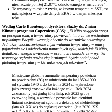
nieznacznie poniżej 21,07°C odnotowanego w marcu 2024 r.
To trzynasty miesiąc z rzędu, w którym temperatura SST jest
najcieplejsza w zapisie danych ERA5 w danym miesiącu
roku.
Według Carlo Buontempo, dyrektora Służby ds. Zmian
Klimatu programu Copernicus (C3S)
:
„El Niño osiągnęło szczyt
na początku roku, a temperatury powierzchni morza we wschodnim
tropikalnym Pacyfiku wracają obecnie do warunków neutralnych.
Jednakże, chociaż związane z tym wahania temperatury w miarę
pojawiania się i odchodzenia naturalnych cykli, takich jak El Niño,
dodatkowa energia uwięziona w oceanach i atmosferze w wyniku
rosnącego stężenia gazów cieplarnianych będzie nadal pchać
globalną temperaturę w kierunku nowych rekordów”
.
Miesięczne globalne anomalie temperatury powietrza
na powierzchni (°C) w odniesieniu do lat 1850–1900
od stycznia 1940 r. do kwietnia 2024 r., wykreślone
jako szeregi czasowe dla każdego roku. Rok 2024
zaznaczony jest grubą żółtą linią, rok 2023 grubą
czerwoną linią, a wszystkie pozostałe lata cienkimi
liniami zacienionymi zgodnie z dekadą, od niebieskiego
(lata 40. XX w.) do ceglastej czerwieni (lata 2020. XX
w.). Źródło danych: ERA5. / Credits – C3S/ECMWF.