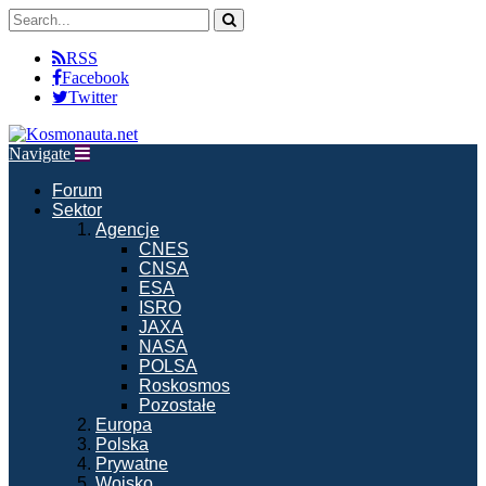
RSS
Facebook
Twitter
Navigate
Forum
Sektor
Agencje
CNES
CNSA
ESA
ISRO
JAXA
NASA
POLSA
Roskosmos
Pozostałe
Europa
Polska
Prywatne
Wojsko