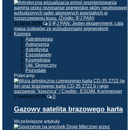
21 lipca 2026
0
IFJ PAN: Jeden eksperyment, cała
mapa izotopów ze wzbudzeniami pigmejskimi
Kosmos
Astrobiologia
Astronomia
Astrofizyka
Egzoplanety
Kosmologia
Ukł. Słoneczny
Pozostałe
Polecamy
3 sierpnia 2026
0
Gazowy satelita brązowego karła
Wcześniejsze artykuły