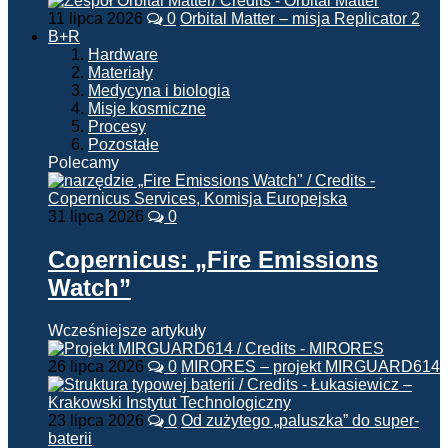
11 lipca 2026
0
Orbital Matter – misja Replicator 2
B+R
Hardware
Materiały
Medycyna i biologia
Misje kosmiczne
Procesy
Pozostałe
Polecamy
31 lipca 2026
0
Copernicus: „Fire Emissions
Watch”
Wcześniejsze artykuły
26 lipca 2026
0
MIRORES – projekt MIRGUARD614
23 lipca 2026
0
Od zużytego „paluszka” do super-
baterii