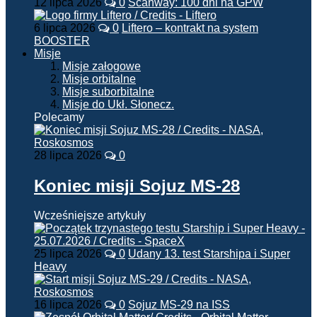
12 lipca 2026
0
Scanway: 100 dni na GPW
6 lipca 2026
0
Liftero – kontrakt na system
BOOSTER
Misje
Misje załogowe
Misje orbitalne
Misje suborbitalne
Misje do Ukł. Słonecz.
Polecamy
28 lipca 2026
0
Koniec misji Sojuz MS-28
Wcześniejsze artykuły
25 lipca 2026
0
Udany 13. test Starshipa i Super
Heavy
16 lipca 2026
0
Sojuz MS-29 na ISS