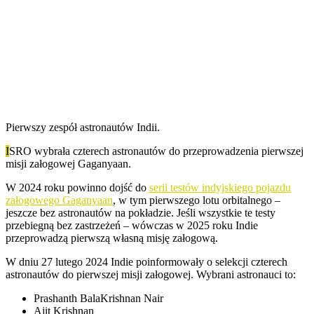
Pierwszy zespół astronautów Indii.
I
SRO wybrała czterech astronautów do przeprowadzenia pierwszej
misji załogowej Gaganyaan.
W 2024 roku powinno dojść do
serii testów indyjskiego pojazdu
załogowego Gaganyaan
, w tym pierwszego lotu orbitalnego –
jeszcze bez astronautów na pokładzie. Jeśli wszystkie te testy
przebiegną bez zastrzeżeń – wówczas w 2025 roku Indie
przeprowadzą pierwszą własną misję załogową.
W dniu 27 lutego 2024 Indie poinformowały o selekcji czterech
astronautów do pierwszej misji załogowej. Wybrani astronauci to:
Prashanth BalaKrishnan Nair
Ajit Krishnan