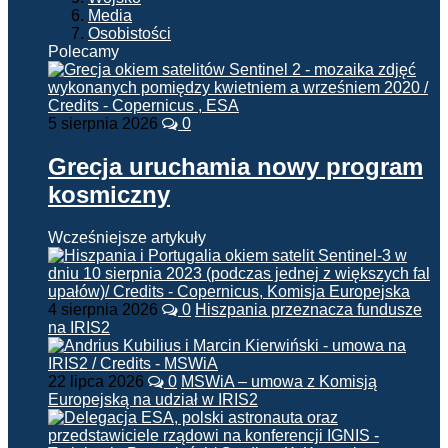
Media
Osobistości
Polecamy
5 sierpnia 2026
0
Grecja uruchamia nowy program
kosmiczny
Wcześniejsze artykuły
4 sierpnia 2026
0
Hiszpania przeznacza fundusze
na IRIS2
22 lipca 2026
0
MSWiA – umowa z Komisją
Europejską na udział w IRIS2