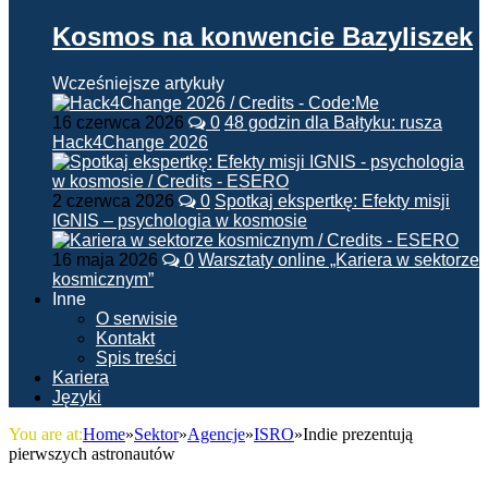
Kosmos na konwencie Bazyliszek
Wcześniejsze artykuły
16 czerwca 2026
0
48 godzin dla Bałtyku: rusza
Hack4Change 2026
2 czerwca 2026
0
Spotkaj ekspertkę: Efekty misji
IGNIS – psychologia w kosmosie
16 maja 2026
0
Warsztaty online „Kariera w sektorze
kosmicznym”
Inne
O serwisie
Kontakt
Spis treści
Kariera
Języki
You are at:
Home
»
Sektor
»
Agencje
»
ISRO
»
Indie prezentują
pierwszych astronautów