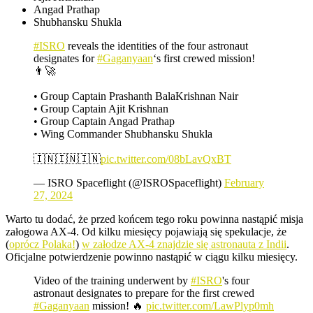
Angad Prathap
Shubhansku Shukla
#ISRO
reveals the identities of the four astronaut
designates for
#Gaganyaan
‘s first crewed mission!
👨‍🚀
• Group Captain Prashanth BalaKrishnan Nair
• Group Captain Ajit Krishnan
• Group Captain Angad Prathap
• Wing Commander Shubhansku Shukla
🇮🇳🇮🇳🇮🇳
pic.twitter.com/08bLavQxBT
— ISRO Spaceflight (@ISROSpaceflight)
February
27, 2024
Warto tu dodać, że przed końcem tego roku powinna nastąpić misja
załogowa AX-4. Od kilku miesięcy pojawiają się spekulacje, że
(
oprócz Polaka!
)
w załodze AX-4 znajdzie się astronauta z Indii
.
Oficjalne potwierdzenie powinno nastąpić w ciągu kilku miesięcy.
Video of the training underwent by
#ISRO
's four
astronaut designates to prepare for the first crewed
#Gaganyaan
mission! 🔥
pic.twitter.com/LawPlyp0mh