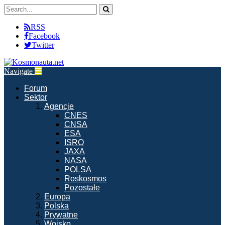
RSS
Facebook
Twitter
Navigate
Forum
Sektor
Agencje
CNES
CNSA
ESA
ISRO
JAXA
NASA
POLSA
Roskosmos
Pozostałe
Europa
Polska
Prywatne
Wojsko