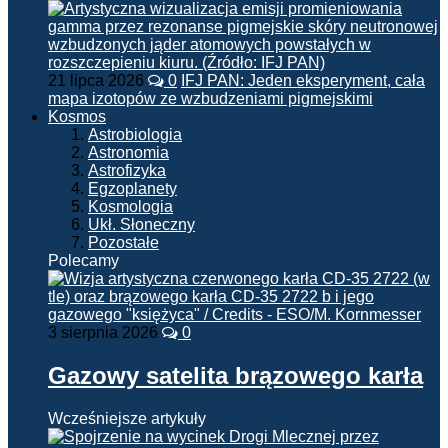
21 lipca 2026
0
IFJ PAN: Jeden eksperyment, cała
mapa izotopów ze wzbudzeniami pigmejskimi
Kosmos
Astrobiologia
Astronomia
Astrofizyka
Egzoplanety
Kosmologia
Ukł. Słoneczny
Pozostałe
Polecamy
3 sierpnia 2026
0
Gazowy satelita brązowego karła
Wcześniejsze artykuły