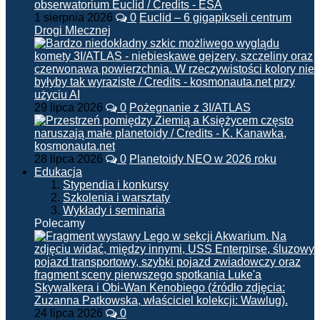
1 sierpnia 2026
0
Euclid – 6 gigapikseli centrum
Drogi Mlecznej
29 lipca 2026
0
Pożegnanie z 3I/ATLAS
28 lipca 2026
0
Planetoidy NEO w 2026 roku
Edukacja
Stypendia i konkursy
Szkolenia i warsztaty
Wykłady i seminaria
Polecamy
24 lipca 2026
0