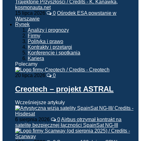
15 lipca 2026
0
Ośrodek ESA powstanie w
Warszawie
Rynek
Analizy i prognozy
Firmy
Polityka i prawo
Kontrakty i przetargi
Konferencje i spotkania
Kariera
Polecamy
20 lipca 2026
0
Creotech – projekt ASTRAL
Wcześniejsze artykuły
6 sierpnia 2026
0
Airbus otrzymał kontrakt na
satelitę bezpiecznej łączności SpainSat NG-III