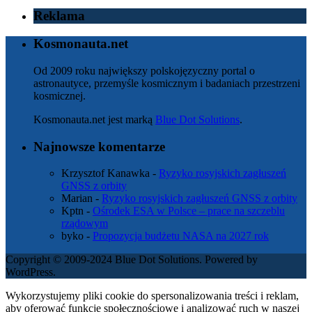
Reklama
Kosmonauta.net
Od 2009 roku największy polskojęzyczny portal o
astronautyce, przemyśle kosmicznym i badaniach przestrzeni
kosmicznej.
Kosmonauta.net jest marką
Blue Dot Solutions
.
Najnowsze komentarze
Krzysztof Kanawka
-
Ryzyko rosyjskich zagłuszeń
GNSS z orbity
Marian
-
Ryzyko rosyjskich zagłuszeń GNSS z orbity
Kptn
-
Ośrodek ESA w Polsce – prace na szczeblu
rządowym
byko
-
Propozycja budżetu NASA na 2027 rok
Copyright © 2009-2024 Blue Dot Solutions. Powered by
WordPress.
Wykorzystujemy pliki cookie do spersonalizowania treści i reklam,
aby oferować funkcje społecznościowe i analizować ruch w naszej