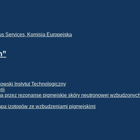
h”
rii
apa izotopów ze wzbudzeniami pigmejskimi