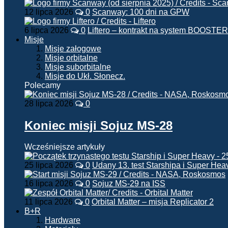
12 lipca 2026
0
Scanway: 100 dni na GPW
6 lipca 2026
0
Liftero – kontrakt na system BOOSTER
Misje
Misje załogowe
Misje orbitalne
Misje suborbitalne
Misje do Ukł. Słonecz.
Polecamy
28 lipca 2026
0
Koniec misji Sojuz MS-28
Wcześniejsze artykuły
25 lipca 2026
0
Udany 13. test Starshipa i Super Hea
16 lipca 2026
0
Sojuz MS-29 na ISS
11 lipca 2026
0
Orbital Matter – misja Replicator 2
B+R
Hardware