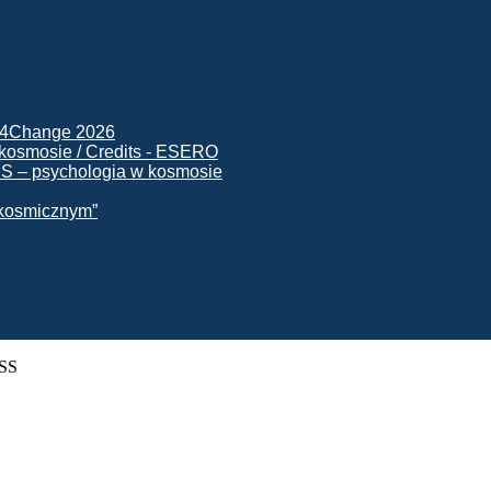
ck4Change 2026
NIS – psychologia w kosmosie
e kosmicznym”
ISS