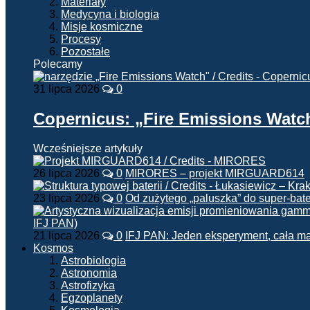
Materiały
Medycyna i biologia
Misje kosmiczne
Procesy
Pozostałe
Polecamy
31 lipca 2026
0
Copernicus: „Fire Emissions Watc
Wcześniejsze artykuły
26 lipca 2026
0
MIRORES – projekt MIRGUARD614
23 lipca 2026
0
Od zużytego „paluszka” do super-bate
21 lipca 2026
0
IFJ PAN: Jeden eksperyment, cała m
Kosmos
Astrobiologia
Astronomia
Astrofizyka
Egzoplanety