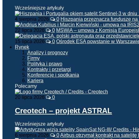
Wcześniejsze artykuły
4 sierpnia 2026
0
Hiszpania przeznacza fundusze na
22 lipca 2026
0
MSWiA – umowa z Komisją Europejsk
15 lipca 2026
0
Ośrodek ESA powstanie w Warszawi
Rynek
Analizy i prognozy
Firmy
Polityka i prawo
Kontrakty i przetargi
Konferencje i spotkania
Kariera
Polecamy
20 lipca 2026
0
Creotech – projekt ASTRAL
Wcześniejsze artykuły
6 sierpnia 2026
0
Airbus otrzymał kontrakt na satelit