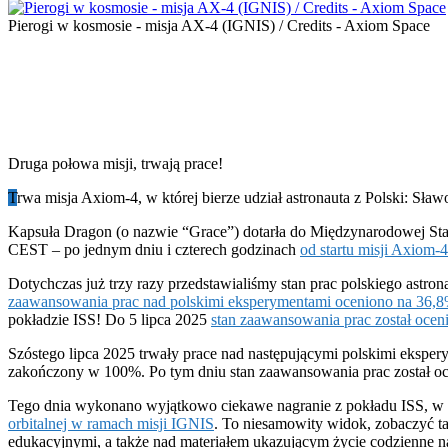
Pierogi w kosmosie - misja AX-4 (IGNIS) / Credits - Axiom Space
Druga połowa misji, trwają prace!
T
rwa misja Axiom-4, w której bierze udział astronauta z Polski: Sła
Kapsuła Dragon (o nazwie “Grace”) dotarła do Międzynarodowej Sta
CEST – po jednym dniu i czterech godzinach
od startu misji Axiom-4
Dotychczas już trzy razy przedstawialiśmy stan prac polskiego astr
zaawansowania prac nad polskimi eksperymentami oceniono na 36,
pokładzie ISS! Do 5 lipca 2025
stan zaawansowania prac został oce
Szóstego lipca 2025 trwały prace nad następującymi polskimi eksper
zakończony w 100%. Po tym dniu stan zaawansowania prac został oc
Tego dnia wykonano wyjątkowo ciekawe nagranie z pokładu ISS, w k
orbitalnej w ramach misji IGNIS
. To niesamowity widok, zobaczyć t
edukacyjnymi, a także nad materiałem ukazującym życie codzienne n