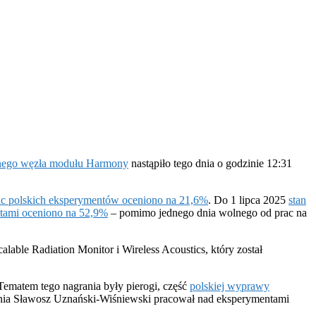
nego węzła modułu Harmony
nastąpiło tego dnia o godzinie 12:31
ac polskich eksperymentów oceniono na 21,6%
. Do 1 lipca 2025
stan
ntami oceniono na 52,9%
– pomimo jednego dnia wolnego od prac na
ble Radiation Monitor i Wireless Acoustics, który został
ematem tego nagrania były pierogi, część
polskiej wyprawy
o dnia Sławosz Uznański-Wiśniewski pracował nad eksperymentami