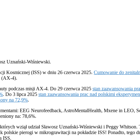
wosz Uznański-Wiśniewski.
cji Kosmicznej (ISS) w dniu 26 czerwca 2025.
Cumowanie do zenital
(AX-4).
onauty podczas misji AX-4. Do 29 czerwca 2025
stan zaawansowania pr
8%
. Do 3 lipca 2025
stan zaawansowania prac nad polskimi eksperyme
niony na 72,9%
.
ymentami: EEG Neurofeedback, AstroMentalHealth, Mxene in LEO, Scala
eniony na: 78,6%.
tórych wziął udział Sławosz Uznański-Wiśniewski i Peggy Whitson. T
ak polskie pierogi w mikrograwitacji na pokładzie ISS! Ponadto, teg
a ISS.