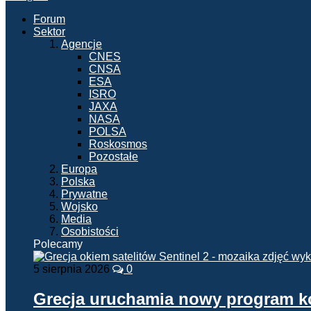
Forum
Sektor
Agencje
CNES
CNSA
ESA
ISRO
JAXA
NASA
POLSA
Roskosmos
Pozostałe
Europa
Polska
Prywatne
Wojsko
Media
Osobistości
Polecamy
5 sierpnia 2026
0
Grecja uruchamia nowy program 