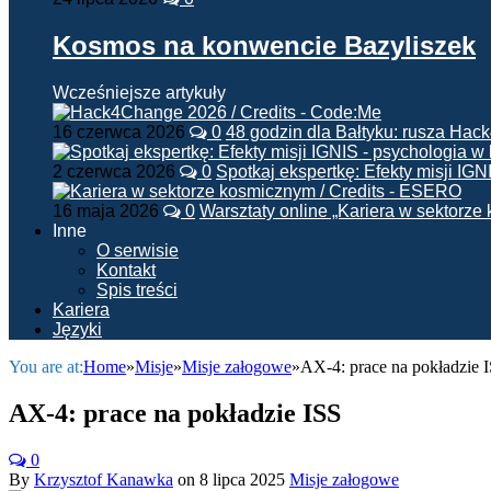
Kosmos na konwencie Bazyliszek
Wcześniejsze artykuły
16 czerwca 2026
0
48 godzin dla Bałtyku: rusza Ha
2 czerwca 2026
0
Spotkaj ekspertkę: Efekty misji IG
16 maja 2026
0
Warsztaty online „Kariera w sektorz
Inne
O serwisie
Kontakt
Spis treści
Kariera
Języki
You are at:
Home
»
Misje
»
Misje załogowe
»
AX-4: prace na pokładzie 
AX-4: prace na pokładzie ISS
0
By
Krzysztof Kanawka
on
8 lipca 2025
Misje załogowe