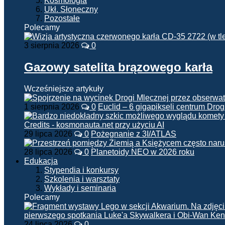
Kosmologia
Ukł. Słoneczny
Pozostałe
Polecamy
3 sierpnia 2026
0
Gazowy satelita brązowego karła
Wcześniejsze artykuły
1 sierpnia 2026
0
Euclid – 6 gigapikseli centrum Drog
29 lipca 2026
0
Pożegnanie z 3I/ATLAS
28 lipca 2026
0
Planetoidy NEO w 2026 roku
Edukacja
Stypendia i konkursy
Szkolenia i warsztaty
Wykłady i seminaria
Polecamy
24 lipca 2026
0