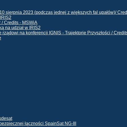
 IRIS2
ą na udział w IRIS2
e
ę bezpiecznej łączności SpainSat NG-III