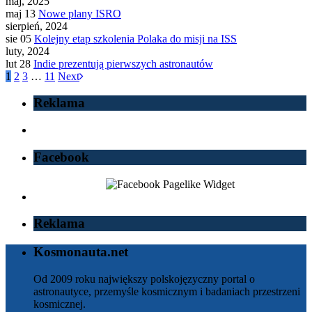
maj, 2025
maj 13
Nowe plany ISRO
sierpień, 2024
sie 05
Kolejny etap szkolenia Polaka do misji na ISS
luty, 2024
lut 28
Indie prezentują pierwszych astronautów
1
2
3
…
11
Next
Reklama
Facebook
Reklama
Kosmonauta.net
Od 2009 roku największy polskojęzyczny portal o
astronautyce, przemyśle kosmicznym i badaniach przestrzeni
kosmicznej.