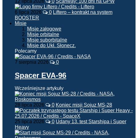
12 lipca 2026
0
Scanway: 100 dni na GPW
6 lipca 2026
0
Liftero – kontrakt na system
BOOSTER
Misje
Misje załogowe
Misje orbitalne
Misje suborbitalne
Misje do Ukł. Słonecz.
Polecamy
7 sierpnia 2026
0
Spacer EVA-96
Wcześniejsze artykuły
28 lipca 2026
0
Koniec misji Sojuz MS-28
25 lipca 2026
0
Udany 13. test Starshipa i Super
Heavy