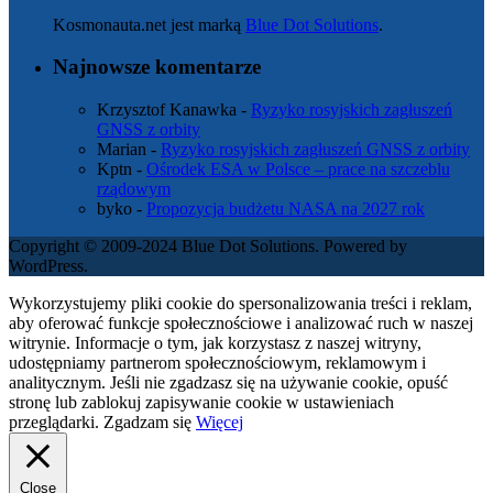
Kosmonauta.net jest marką
Blue Dot Solutions
.
Najnowsze komentarze
Krzysztof Kanawka
-
Ryzyko rosyjskich zagłuszeń
GNSS z orbity
Marian
-
Ryzyko rosyjskich zagłuszeń GNSS z orbity
Kptn
-
Ośrodek ESA w Polsce – prace na szczeblu
rządowym
byko
-
Propozycja budżetu NASA na 2027 rok
Copyright © 2009-2024 Blue Dot Solutions. Powered by
WordPress.
Wykorzystujemy pliki cookie do spersonalizowania treści i reklam,
aby oferować funkcje społecznościowe i analizować ruch w naszej
witrynie. Informacje o tym, jak korzystasz z naszej witryny,
udostępniamy partnerom społecznościowym, reklamowym i
analitycznym. Jeśli nie zgadzasz się na używanie cookie, opuść
stronę lub zablokuj zapisywanie cookie w ustawieniach
przeglądarki.
Zgadzam się
Więcej
Close