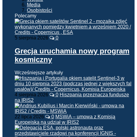
Media
Osobistości
Polecamy
5 sierpnia 2026
0
Grecja uruchamia nowy program
kosmiczny
Wcześniejsze artykuły
4 sierpnia 2026
0
Hiszpania przeznacza fundusze
na IRIS2
22 lipca 2026
0
MSWiA – umowa z Komisją
Europejską na udział w IRIS2