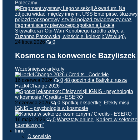
Polecamy
24 lipca 2026
0
Kosmos na konwencie Bazyliszek
Wcześniejsze artykuły
16 czerwca 2026
0
48 godzin dla Bałtyku: rusza
Hack4Change 2026
2 czerwca 2026
0
Spotkaj ekspertkę: Efekty misji
IGNIS – psychologia w kosmosie
16 maja 2026
0
Warsztaty online „Kariera w sektorze
kosmicznym”
Inne
O serwisie