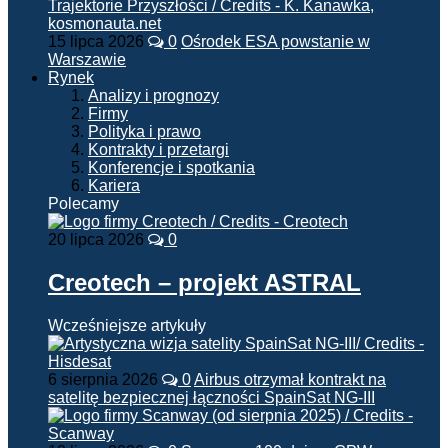
15 lipca 2026
0
Ośrodek ESA powstanie w
Warszawie
Rynek
Analizy i prognozy
Firmy
Polityka i prawo
Kontrakty i przetargi
Konferencje i spotkania
Kariera
Polecamy
20 lipca 2026
0
Creotech – projekt ASTRAL
Wcześniejsze artykuły
6 sierpnia 2026
0
Airbus otrzymał kontrakt na
satelitę bezpiecznej łączności SpainSat NG-III