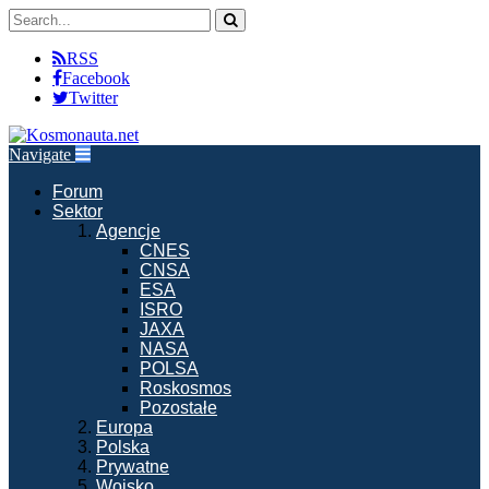
RSS
Facebook
Twitter
Navigate
Forum
Sektor
Agencje
CNES
CNSA
ESA
ISRO
JAXA
NASA
POLSA
Roskosmos
Pozostałe
Europa
Polska
Prywatne
Wojsko