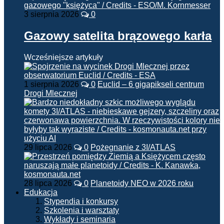
3 sierpnia 2026
0
Gazowy satelita brązowego karła
Wcześniejsze artykuły
1 sierpnia 2026
0
Euclid – 6 gigapikseli centrum
Drogi Mlecznej
29 lipca 2026
0
Pożegnanie z 3I/ATLAS
28 lipca 2026
0
Planetoidy NEO w 2026 roku
Edukacja
Stypendia i konkursy
Szkolenia i warsztaty
Wykłady i seminaria