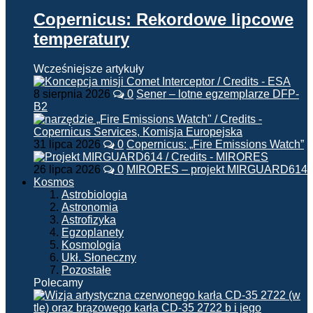
Copernicus: Rekordowe lipcowe
temperatury
Wcześniejsze artykuły
8 sierpnia 2026
0
Sener – lotne egzemplarze DFP-
B2
31 lipca 2026
0
Copernicus: „Fire Emissions Watch”
26 lipca 2026
0
MIRORES – projekt MIRGUARD614
Kosmos
Astrobiologia
Astronomia
Astrofizyka
Egzoplanety
Kosmologia
Ukł. Słoneczny
Pozostałe
Polecamy