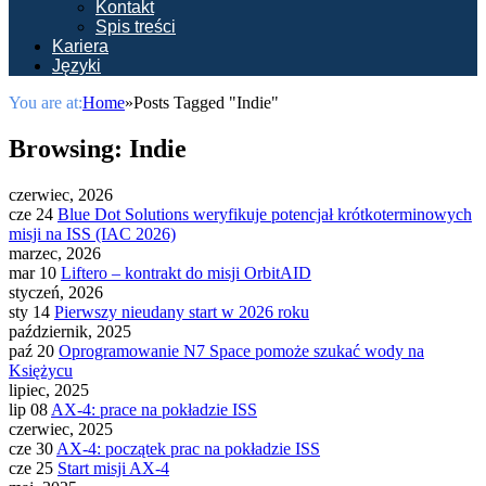
Kontakt
Spis treści
Kariera
Języki
You are at:
Home
»
Posts Tagged "Indie"
Browsing:
Indie
czerwiec, 2026
cze 24
Blue Dot Solutions weryfikuje potencjał krótkoterminowych
misji na ISS (IAC 2026)
marzec, 2026
mar 10
Liftero – kontrakt do misji OrbitAID
styczeń, 2026
sty 14
Pierwszy nieudany start w 2026 roku
październik, 2025
paź 20
Oprogramowanie N7 Space pomoże szukać wody na
Księżycu
lipiec, 2025
lip 08
AX-4: prace na pokładzie ISS
czerwiec, 2025
cze 30
AX-4: początek prac na pokładzie ISS
cze 25
Start misji AX-4