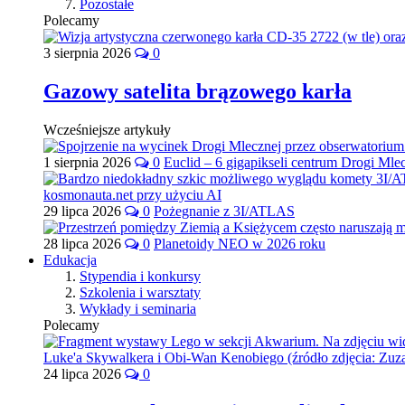
Pozostałe
Polecamy
3 sierpnia 2026
0
Gazowy satelita brązowego karła
Wcześniejsze artykuły
1 sierpnia 2026
0
Euclid – 6 gigapikseli centrum Drogi Mle
29 lipca 2026
0
Pożegnanie z 3I/ATLAS
28 lipca 2026
0
Planetoidy NEO w 2026 roku
Edukacja
Stypendia i konkursy
Szkolenia i warsztaty
Wykłady i seminaria
Polecamy
24 lipca 2026
0