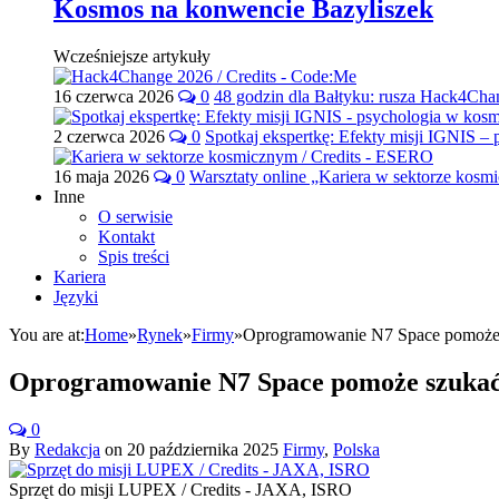
Kosmos na konwencie Bazyliszek
Wcześniejsze artykuły
16 czerwca 2026
0
48 godzin dla Bałtyku: rusza Hack4Ch
2 czerwca 2026
0
Spotkaj ekspertkę: Efekty misji IGNIS –
16 maja 2026
0
Warsztaty online „Kariera w sektorze kos
Inne
O serwisie
Kontakt
Spis treści
Kariera
Języki
You are at:
Home
»
Rynek
»
Firmy
»
Oprogramowanie N7 Space pomoże 
Oprogramowanie N7 Space pomoże szukać
0
By
Redakcja
on
20 października 2025
Firmy
,
Polska
Sprzęt do misji LUPEX / Credits - JAXA, ISRO