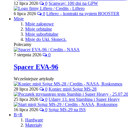
12 lipca 2026
0
Scanway: 100 dni na GPW
6 lipca 2026
0
Liftero – kontrakt na system BOOSTER
Misje
Misje załogowe
Misje orbitalne
Misje suborbitalne
Misje do Ukł. Słonecz.
Polecamy
7 sierpnia 2026
0
Spacer EVA-96
Wcześniejsze artykuły
28 lipca 2026
0
Koniec misji Sojuz MS-28
25 lipca 2026
0
Udany 13. test Starshipa i Super Heavy
16 lipca 2026
0
Sojuz MS-29 na ISS
B+R
Hardware
Materiały