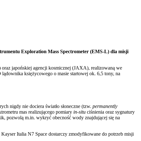
strumentu Exploration Mass Spectrometer (EMS-L) dla misji
) oraz japońskiej agencji kosmicznej (JAXA), realizowaną we
lądownika księżycowego o masie startowej ok. 6,5 tony, na
rych nigdy nie dociera światło słoneczne (tzw.
permanently
ktrometru mas realizującego pomiary
in-situ
ciśnienia oraz sygnatury
ik, pozwolą m.in. wykryć obecność wody znajdującej się na
Kayser Italia N7 Space dostarczy zmodyfikowane do potrzeb misji