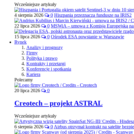
Wcześniejsze artykuły
4 sierpnia 2026
0
Hiszpania przeznacza fundusze na IRIS2
22 lipca 2026
0
MSWiA – umowa z Komisją Europejską na 
15 lipca 2026
0
Ośrodek ESA powstanie w Warszawie
Rynek
Analizy i prognozy
Firmy
Polityka i prawo
Kontrakty i przetargi
Konferencje i spotkania
Kariera
Polecamy
20 lipca 2026
0
Creotech – projekt ASTRAL
Wcześniejsze artykuły
6 sierpnia 2026
0
Airbus otrzymał kontrakt na satelitę bezpi