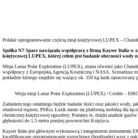
Polskie oprogramowanie częścią misji księżycowej LUPEX – Chand
Spółka N7 Space nawiązała współpracę z firmą Kayser Italia w 
księżycowej LUPEX, której celem jest badanie obecności wody 
Misja Lunar Polar Exploration (LUPEX), znana również jako Chandra
współpracy z Europejską Agencją Kosmiczną i NASA. Scenariusz misj
pokładzie którego znajdzie się ważący ok. 350 kg łazik opracowany
Wizja misji Lunar Polar Exploration (LUPEX) / Credits – ISR
Zadaniem tego ostatniego będzie badanie ilości oraz jakości wody, j
shadowed regions
, PSRs). Łazik stanie się platformą mobilną dla 
chemicznej księżycowej egzosfery. Pomiary te, dzięki analizie gaz
głębokości do 1,5 metra poniżej powierzchni Księżyca.
Kayser Italia jest głównym wykonawcą i integratorem instrumentu 
kwalifikowane oprogramowanie rozruchowe (bootloader) wraz z pak