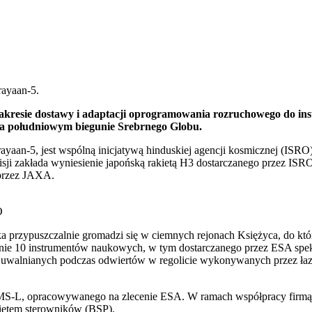
rayaan-5.
zakresie dostawy i adaptacji oprogramowania rozruchowego do in
na południowym biegunie Srebrnego Globu.
yaan-5, jest wspólną inicjatywą hinduskiej agencji kosmicznej (ISRO
i zakłada wyniesienie japońską rakietą H3 dostarczanego przez ISRO 
 przez JAXA.
O
aka przypuszczalnie gromadzi się w ciemnych rejonach Księżyca, do któ
łącznie 10 instrumentów naukowych, w tym dostarczanego przez ESA spe
ów uwalnianych podczas odwiertów w regolicie wykonywanych przez łaz
EMS-L, opracowywanego na zlecenie ESA. W ramach współpracy firmą 
ietem sterowników (BSP).