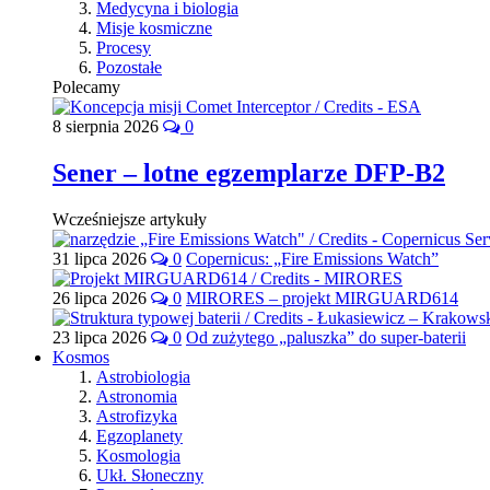
Medycyna i biologia
Misje kosmiczne
Procesy
Pozostałe
Polecamy
8 sierpnia 2026
0
Sener – lotne egzemplarze DFP-B2
Wcześniejsze artykuły
31 lipca 2026
0
Copernicus: „Fire Emissions Watch”
26 lipca 2026
0
MIRORES – projekt MIRGUARD614
23 lipca 2026
0
Od zużytego „paluszka” do super-baterii
Kosmos
Astrobiologia
Astronomia
Astrofizyka
Egzoplanety
Kosmologia
Ukł. Słoneczny