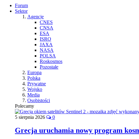
Forum
Sektor
Agencje
CNES
CNSA
ESA
ISRO
JAXA
NASA
POLSA
Roskosmos
Pozostałe
Europa
Polska
Prywatne
Wojsko
Media
Osobistości
Polecamy
5 sierpnia 2026
0
Grecja uruchamia nowy program kos