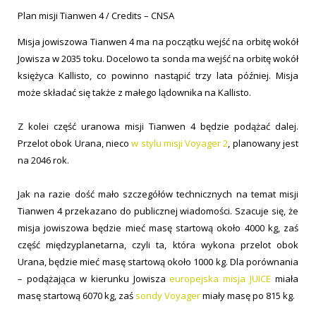
Plan misji Tianwen 4 / Credits – CNSA
Misja jowiszowa Tianwen 4 ma na początku wejść na orbitę wokół
Jowisza w 2035 toku. Docelowo ta sonda ma wejść na orbitę wokół
księżyca Kallisto, co powinno nastąpić trzy lata później. Misja
może składać się także z małego lądownika na Kallisto.
Z kolei część uranowa misji Tianwen 4 będzie podążać dalej.
Przelot obok Urana, nieco
w stylu misji Voyager 2
, planowany jest
na 2046 rok.
Jak na razie dość mało szczegółów technicznych na temat misji
Tianwen 4 przekazano do publicznej wiadomości. Szacuje się, że
misja jowiszowa będzie mieć masę startową około 4000 kg, zaś
część międzyplanetarna, czyli ta, która wykona przelot obok
Urana, będzie mieć masę startową około 1000 kg. Dla porównania
– podążająca w kierunku Jowisza
europejska misja JUICE
miała
masę startową 6070 kg, zaś
sondy Voyager
miały masę po 815 kg.