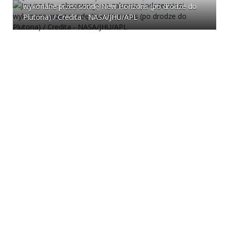
wykonane przez sondę New Horizons (po drodze do
Plutona) / Credita - NASA/JHU/APL