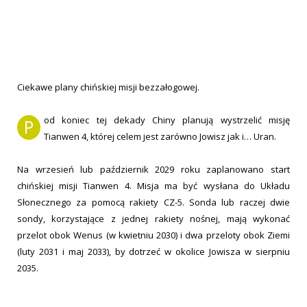
Ciekawe plany chińskiej misji bezzałogowej.
od koniec tej dekady Chiny planują wystrzelić misję
P
Tianwen 4, której celem jest zarówno Jowisz jak i… Uran.
Na wrzesień lub październik 2029 roku zaplanowano start
chińskiej misji Tianwen 4. Misja ma być wysłana do Układu
Słonecznego za pomocą rakiety CZ-5. Sonda lub raczej dwie
sondy, korzystające z jednej rakiety nośnej, mają wykonać
przelot obok Wenus (w kwietniu 2030) i dwa przeloty obok Ziemi
(luty 2031 i maj 2033), by dotrzeć w okolice Jowisza w sierpniu
2035.