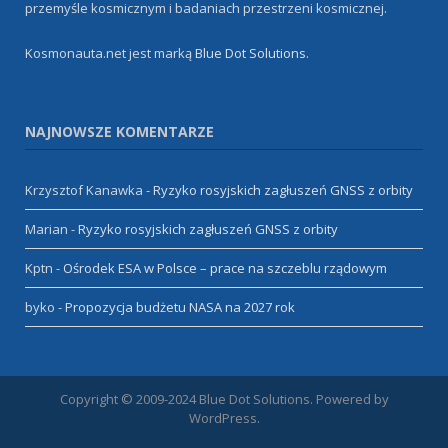
przemyśle kosmicznym i badaniach przestrzeni kosmicznej.
Kosmonauta.net jest marką
Blue Dot Solutions
.
NAJNOWSZE KOMENTARZE
Krzysztof Kanawka
-
Ryzyko rosyjskich zagłuszeń GNSS z orbity
Marian
-
Ryzyko rosyjskich zagłuszeń GNSS z orbity
Kptn
-
Ośrodek ESA w Polsce – prace na szczeblu rządowym
byko
-
Propozycja budżetu NASA na 2027 rok
Copyright © 2009-2024 Blue Dot Solutions. Powered by
WordPress.