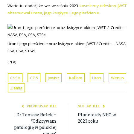
Warto tu dodać, że we wrześniu 2023
kosmiczny teleskop JWST
obserwował Urana, jego księżyce i jego pierścienie
.
Uran i jego pierścienie oraz księżyce okiem JWST / Credits – NASA,
ESA, CSA, STScI
(PFA)
CNSA
CZ-5
Jowisz
Kallisto
Uran
Wenus
Ziemia
PREVIOUS ARTICLE
NEXT ARTICLE
Dr Tomasz Rożek –
Planetoidy NEO w
“Odkrywam
2023 roku
patologię w polskiej
nauce”