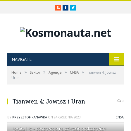
RSS
Facebook
Twitter
NAVIGATE
»
»
»
»
Home
Sektor
Agencje
CNSA
Tianwen 4: Jowisz i
Uran
Tianwen 4: Jowisz i Uran
0
BY
KRZYSZTOF KANAWKA
ON
24 GRUDNIA 2023
CNSA
Jowisz i Io - obserwacje na zakresie podczerwieni