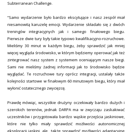
Subterranean Challenge.
“Samo wydarzenie było bardzo ekscytujące i nasz zespół miał
niesamowitą karuzelę emocji. Wydarzenie składało się z dwóch
treningów integracyjnych jak i samego finałowego biegu.
Pierwsze dwie tury były takie typowo kwalifikacyjno-rozruchowe.
Mieliśmy 30 minut w każdym biegu, żeby sprawdzić jak mniej
więcej wygląda środowisko, w którym będziemy operować jak też
zintegrować nasz system z systemem oceniającym nasze biegi.
Sami nie mieliśmy żadnej informacji jak to środowisko będzie
wyglądać. Te rozruchowe tury oprócz integracji, ustalały także
kolejności startowe w finałowym 60 minutowym biegu, który miał
wyłonić ostatecznego zwycięzcę.
Prawdę mówiąc, wszystkie drużyny oczekiwały bardzo dużych i
szerokich terenów, jednak DARPA ma w zwyczaju zaskakiwać
uczestników i przygotowała bardzo wąskie przejścia jaskiniowe,
które nie tylko miały sprawdzić możliwości autonomicznej
eksploracji jaskini, ale także sprawdzić możliwości adaptacyjne