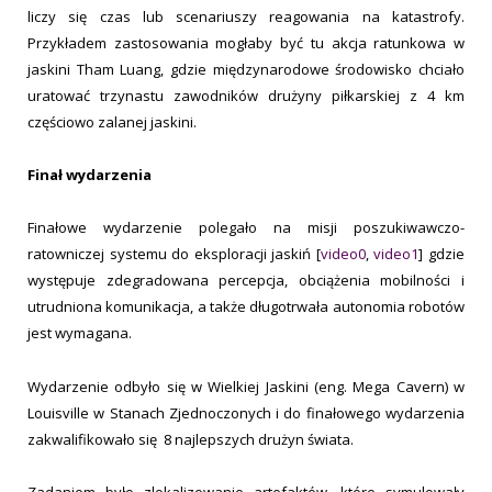
liczy się czas lub scenariuszy reagowania na katastrofy.
Przykładem zastosowania mogłaby być tu akcja ratunkowa w
jaskini Tham Luang, gdzie międzynarodowe środowisko chciało
uratować trzynastu zawodników drużyny piłkarskiej z 4 km
częściowo zalanej jaskini.
Finał wydarzenia
Finałowe wydarzenie polegało na misji poszukiwawczo-
ratowniczej systemu do eksploracji jaskiń [
video0
,
video1
] gdzie
występuje zdegradowana percepcja, obciążenia mobilności i
utrudniona komunikacja, a także długotrwała autonomia robotów
jest wymagana.
Wydarzenie odbyło się w Wielkiej Jaskini (eng. Mega Cavern) w
Louisville w Stanach Zjednoczonych i do finałowego wydarzenia
zakwalifikowało się 8 najlepszych drużyn świata.
Zadaniem było zlokalizowanie artefaktów, które symulowały