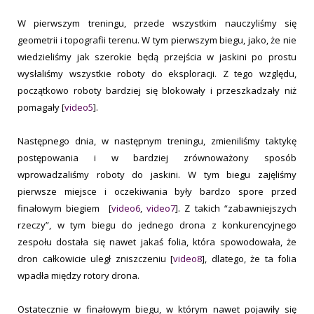
W pierwszym treningu, przede wszystkim nauczyliśmy się
geometrii i topografii terenu. W tym pierwszym biegu, jako, że nie
wiedzieliśmy jak szerokie będą przejścia w jaskini po prostu
wysłaliśmy wszystkie roboty do eksploracji. Z tego względu,
początkowo roboty bardziej się blokowały i przeszkadzały niż
pomagały [
video5
].
Następnego dnia, w następnym treningu, zmieniliśmy taktykę
postępowania i w bardziej zrównoważony sposób
wprowadzaliśmy roboty do jaskini. W tym biegu zajęliśmy
pierwsze miejsce i oczekiwania były bardzo spore przed
finałowym biegiem [
video6
,
video7
]. Z takich “zabawniejszych
rzeczy”, w tym biegu do jednego drona z konkurencyjnego
zespołu dostała się nawet jakaś folia, która spowodowała, że
dron całkowicie uległ zniszczeniu [
video8
], dlatego, że ta folia
wpadła między rotory drona.
Ostatecznie w finałowym biegu, w którym nawet pojawiły się