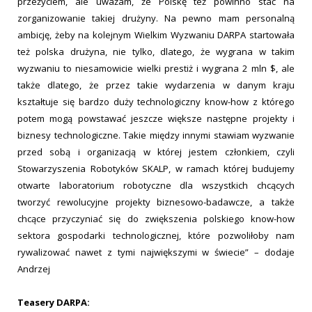
przeżyciem, ale uważam, że Polskę też powinno stać na
zorganizowanie takiej drużyny. Na pewno mam personalną
ambicję, żeby na kolejnym Wielkim Wyzwaniu DARPA startowała
też polska drużyna, nie tylko, dlatego, że wygrana w takim
wyzwaniu to niesamowicie wielki prestiż i wygrana 2 mln $, ale
także dlatego, że przez takie wydarzenia w danym kraju
kształtuje się bardzo duży technologiczny know-how z którego
potem mogą powstawać jeszcze większe następne projekty i
biznesy technologiczne. Takie między innymi stawiam wyzwanie
przed sobą i organizacją w której jestem członkiem, czyli
Stowarzyszenia Robotyków SKALP, w ramach której budujemy
otwarte laboratorium robotyczne dla wszystkich chcących
tworzyć rewolucyjne projekty biznesowo-badawcze, a także
chcące przyczyniać się do zwiększenia polskiego know-how
sektora gospodarki technologicznej, które pozwoliłoby nam
rywalizować nawet z tymi największymi w świecie” – dodaje
Andrzej
Teasery DARPA: