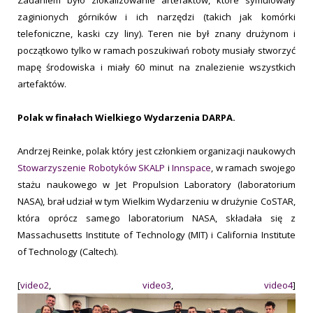
zaginionych górników i ich narzędzi (takich jak komórki
telefoniczne, kaski czy liny). Teren nie był znany drużynom i
początkowo tylko w ramach poszukiwań roboty musiały stworzyć
mapę środowiska i miały 60 minut na znalezienie wszystkich
artefaktów.
Polak w finałach Wielkiego Wydarzenia DARPA.
Andrzej Reinke, polak który jest członkiem organizacji naukowych
Stowarzyszenie Robotyków SKALP
i
Innspace
, w ramach swojego
stażu naukowego w Jet Propulsion Laboratory (laboratorium
NASA), brał udział w tym Wielkim Wydarzeniu w drużynie CoSTAR,
która oprócz samego laboratorium NASA, składała się z
Massachusetts Institute of Technology (MIT) i California Institute
of Technology (Caltech).
[
video2
,
video3
,
video4
]