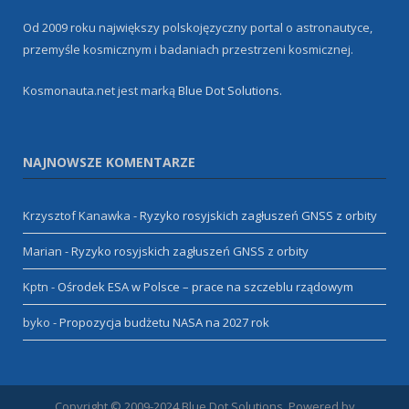
Od 2009 roku największy polskojęzyczny portal o astronautyce,
przemyśle kosmicznym i badaniach przestrzeni kosmicznej.
Kosmonauta.net jest marką
Blue Dot Solutions
.
NAJNOWSZE KOMENTARZE
Krzysztof Kanawka
-
Ryzyko rosyjskich zagłuszeń GNSS z orbity
Marian
-
Ryzyko rosyjskich zagłuszeń GNSS z orbity
Kptn
-
Ośrodek ESA w Polsce – prace na szczeblu rządowym
byko
-
Propozycja budżetu NASA na 2027 rok
Copyright © 2009-2024 Blue Dot Solutions. Powered by