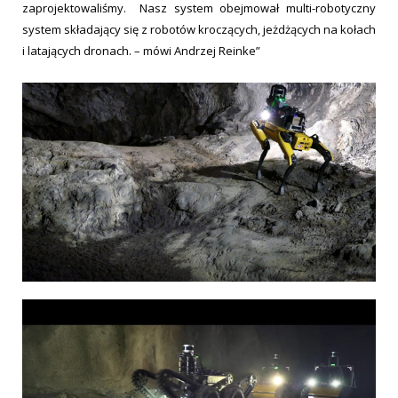
zaprojektowaliśmy. Nasz system obejmował multi-robotyczny
system składający się z robotów kroczących, jeżdżących na kołach
i latających dronach. – mówi Andrzej Reinke”