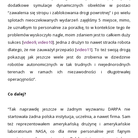
dodatkowe symulacje dynamicznych obiektów w postaci
“zawalenia się stropu i zablokowania drogi powrotnej” i po wielu
splotach nieoczekiwanych wydarzeń zajęliśmy 5 miejsce, mimo,
że uznałbym to personalnie za porażkę, to w kontekście tego ile
problemów wyskoczyło nagle, moim zdaniem jest to całkiem duży
sukces [
video9
,
video10
]. Jedna z drużyn to nawet straciła robota
dlatego, że nie zauważył przepaści [
video11
]. To też swoją drogą
pokazuję jak jeszcze wiele jest do zrobienia w dziedzinie
robotów autonomicznych w tak trudnych i niejednorodnych
terenach w ramach ich niezawodności i długotrwałej
operacyjności”.
Co dalej?
“Tak naprawdę jeszcze w żadnym wyzwaniu DARPA nie
startowała żadna polska instytucja, uczelnia, a nawet firma. Sam
też reprezentowałem amerykańską drużynę i amerykańskie
laboratorium NASA, co dla mnie personalnie jest fajnym