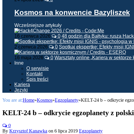
Kosmos na konwencie Bazyliszek
Wcześniejsze artykuły
16 czerwca 2026
0
48 godzin dla Bałtyku: rusza Ha
2 czerwca 2026
0
Spotkaj ekspertkę: Efekty misji IG
16 maja 2026
0
Warsztaty online „Kariera w sektorz
Inne
O serwisie
Kontakt
Spis treści
Kariera
Języki
You are at:
Home
»
Kosmos
»
Egzoplanety
»
KELT-24 b – odkrycie egzo
KELT-24 b – odkrycie egzoplanety z pols
0
By
Krzysztof Kanawka
on
6 lipca 2019
Egzoplanety