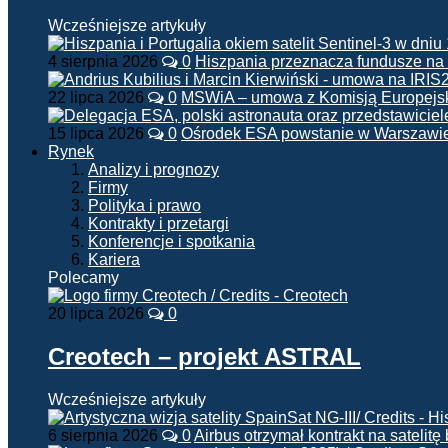
Wcześniejsze artykuły
4 sierpnia 2026
0
Hiszpania przeznacza fundusze na
22 lipca 2026
0
MSWiA – umowa z Komisją Europejsk
15 lipca 2026
0
Ośrodek ESA powstanie w Warszawi
Rynek
Analizy i prognozy
Firmy
Polityka i prawo
Kontrakty i przetargi
Konferencje i spotkania
Kariera
Polecamy
20 lipca 2026
0
Creotech – projekt ASTRAL
Wcześniejsze artykuły
6 sierpnia 2026
0
Airbus otrzymał kontrakt na satelit