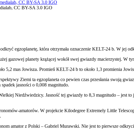
medialab, CC BY-SA 3.0 IGO
odkryć egzoplanetę, która otrzymała oznaczenie KELT-24 b. W jej odkr
użej gazowej planety krążącej wokół swej gwiazdy macierzystej. W ty
ło 5,2 mas Jowisza. Promień KELT-24 b to około 1,3 promienia Jowis
spektywy Ziemi ta egzoplaneta co pewien czas przesłania swoją gwiaz
 spadek jasności o 0,008 magnitudo.
elkiej Niedźwiedzicy. Jasność tej gwiazdy to 8,3 magnitudo – jest to 
ronomów-amatorów. W projekcie Kilodegree Extremely Little Telesc
.
nom amator z Polski – Gabriel Murawski. Nie jest to pierwsze odkryci