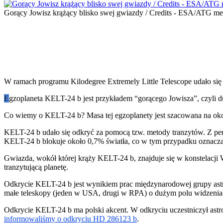
Gorący Jowisz krążący blisko swej gwiazdy / Credits - ESA/ATG 
W ramach programu Kilodegree Extremely Little Telescope udało się 
E
gzoplaneta KELT-24 b jest przykładem “gorącego Jowisza”, czyli d
Co wiemy o KELT-24 b? Masa tej egzoplanety jest szacowana na oko
KELT-24 b udało się odkryć za pomocą tzw. metody tranzytów. Z per
KELT-24 b blokuje około 0,7% światła, co w tym przypadku oznacza
Gwiazda, wokół której krąży KELT-24 b, znajduje się w konstelacji Wi
tranzytującą planetę.
Odkrycie KELT-24 b jest wynikiem prac międzynarodowej grupy ast
małe teleskopy (jeden w USA, drugi w RPA) o dużym polu widzenia
Odkrycie KELT-24 b ma polski akcent. W odkryciu uczestniczył astro
informowaliśmy o odkryciu HD 286123 b
.