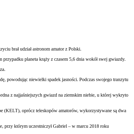
yciu brał udział astronom amator z Polski.
m przypadku planeta krąży z czasem 5,6 dnia wokół swej gwiazdy.
za.
dę, powodując niewielki spadek jasności. Podczas swojego tranzytu
jedna z najjaśniejszych gwiazd na ziemskim niebie, u której wykryto
ope (KELT), oprócz teleskopów amatorów, wykorzystywane są dwa
e, przy którym uczestniczył Gabriel – w marcu 2018 roku