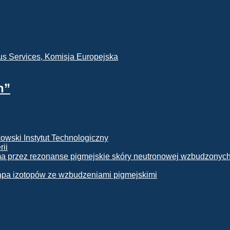
h”
rii
apa izotopów ze wzbudzeniami pigmejskimi