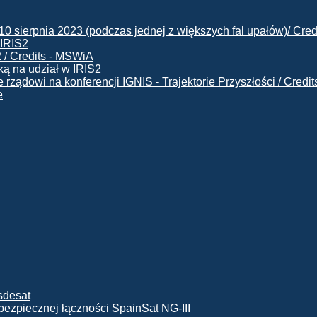
 IRIS2
ą na udział w IRIS2
e
ę bezpiecznej łączności SpainSat NG-III