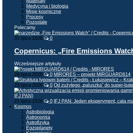
Materiały
Medycyna i biologia
Misje kosmiczne
Procesy
Pozostałe
Polecamy
31 lipca 2026
0
Copernicus: „Fire Emissions Watc
Wcześniejsze artykuły
26 lipca 2026
0
MIRORES – projekt MIRGUARD614
23 lipca 2026
0
Od zużytego „paluszka” do super-bate
21 lipca 2026
0
IFJ PAN: Jeden eksperyment, cała m
Kosmos
Astrobiologia
Astronomia
Astrofizyka
Egzoplanety