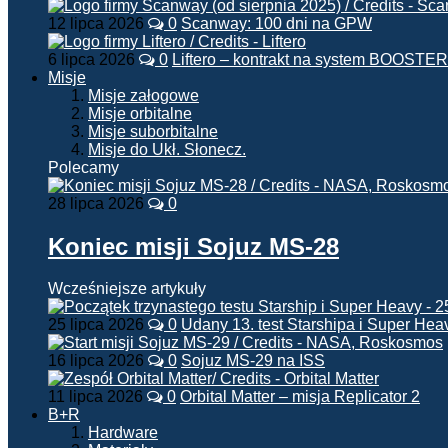
12 lipca 2026
0
Scanway: 100 dni na GPW
6 lipca 2026
0
Liftero – kontrakt na system BOOSTER
Misje
Misje załogowe
Misje orbitalne
Misje suborbitalne
Misje do Ukł. Słonecz.
Polecamy
28 lipca 2026
0
Koniec misji Sojuz MS-28
Wcześniejsze artykuły
25 lipca 2026
0
Udany 13. test Starshipa i Super Hea
16 lipca 2026
0
Sojuz MS-29 na ISS
11 lipca 2026
0
Orbital Matter – misja Replicator 2
B+R
Hardware