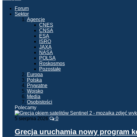
Forum
Sektor
Agencje
CNES
CNSA
ESA
ISRO
JAXA
NASA
POLSA
Roskosmos
Pozostałe
Europa
Polska
Prywatne
Wojsko
Media
Osobistości
Polecamy
5 sierpnia 2026
0
Grecja uruchamia nowy program 