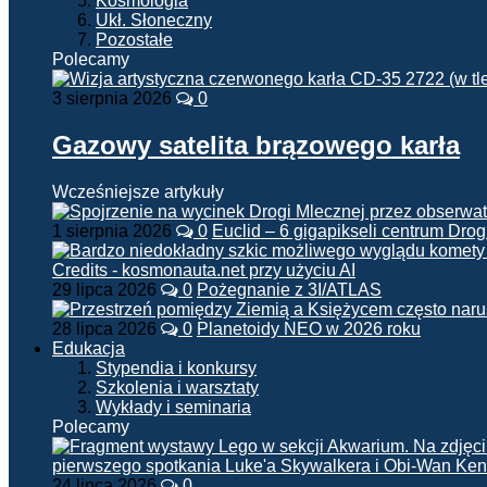
Kosmologia
Ukł. Słoneczny
Pozostałe
Polecamy
3 sierpnia 2026
0
Gazowy satelita brązowego karła
Wcześniejsze artykuły
1 sierpnia 2026
0
Euclid – 6 gigapikseli centrum Drog
29 lipca 2026
0
Pożegnanie z 3I/ATLAS
28 lipca 2026
0
Planetoidy NEO w 2026 roku
Edukacja
Stypendia i konkursy
Szkolenia i warsztaty
Wykłady i seminaria
Polecamy
24 lipca 2026
0