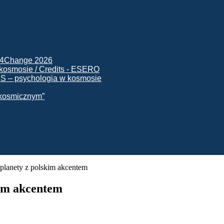
ck4Change 2026
NIS – psychologia w kosmosie
e kosmicznym”
planety z polskim akcentem
kim akcentem