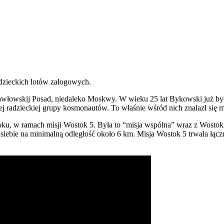
dzieckich lotów załogowych.
i Pawłowskij Posad, niedaleko Moskwy. W wieku 25 lat Bykowski już 
radzieckiej grupy kosmonautów. To właśnie wśród nich znalazł się m.
oku, w ramach misji Wostok 5. Była to “misja wspólna” wraz z Wostok
 siebie na minimalną odległość około 6 km. Misja Wostok 5 trwała łącznie