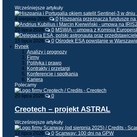
Wcześniejsze artykuły
4 sierpnia 2026
0
Hiszpania przeznacza fundusze na
22 lipca 2026
0
MSWiA – umowa z Komisją Europejsk
15 lipca 2026
0
Ośrodek ESA powstanie w Warszawi
Rynek
Analizy i prognozy
Firmy
Polityka i prawo
Kontrakty i przetargi
Konferencje i spotkania
Kariera
Polecamy
20 lipca 2026
0
Creotech – projekt ASTRAL
Wcześniejsze artykuły
12 lipca 2026
0
Scanway: 100 dni na GPW