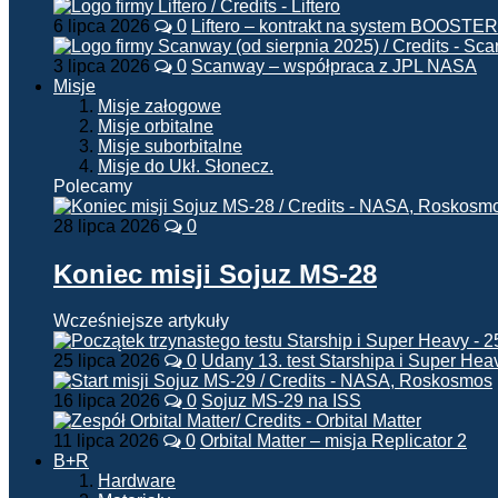
6 lipca 2026
0
Liftero – kontrakt na system BOOSTER
3 lipca 2026
0
Scanway – współpraca z JPL NASA
Misje
Misje załogowe
Misje orbitalne
Misje suborbitalne
Misje do Ukł. Słonecz.
Polecamy
28 lipca 2026
0
Koniec misji Sojuz MS-28
Wcześniejsze artykuły
25 lipca 2026
0
Udany 13. test Starshipa i Super Hea
16 lipca 2026
0
Sojuz MS-29 na ISS
11 lipca 2026
0
Orbital Matter – misja Replicator 2
B+R
Hardware