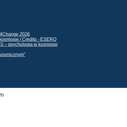
ck4Change 2026
NIS – psychologia w kosmosie
e kosmicznym”
9)