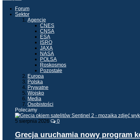
Forum
Sektor
Agencje
CNES
CNSA
ESA
ISRO
JAXA
NASA
POLSA
Roskosmos
Pozostałe
Europa
Polska
Prywatne
Wojsko
Media
Osobistości
Polecamy
5 sierpnia 2026
0
Grecja uruchamia nowy program 