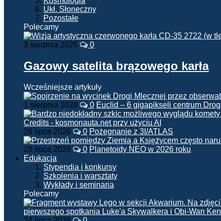
Kosmologia
Ukł. Słoneczny
Pozostałe
Polecamy
3 sierpnia 2026
0
Gazowy satelita brązowego karła
Wcześniejsze artykuły
1 sierpnia 2026
0
Euclid – 6 gigapikseli centrum Drog
29 lipca 2026
0
Pożegnanie z 3I/ATLAS
28 lipca 2026
0
Planetoidy NEO w 2026 roku
Edukacja
Stypendia i konkursy
Szkolenia i warsztaty
Wykłady i seminaria
Polecamy
24 lipca 2026
0