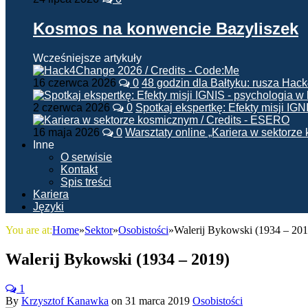
Kosmos na konwencie Bazyliszek
Wcześniejsze artykuły
16 czerwca 2026
0
48 godzin dla Bałtyku: rusza Ha
2 czerwca 2026
0
Spotkaj ekspertkę: Efekty misji IG
16 maja 2026
0
Warsztaty online „Kariera w sektorz
Inne
O serwisie
Kontakt
Spis treści
Kariera
Języki
You are at:
Home
»
Sektor
»
Osobistości
»
Walerij Bykowski (1934 – 201
Walerij Bykowski (1934 – 2019)
1
By
Krzysztof Kanawka
on
31 marca 2019
Osobistości