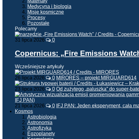
Materiały
Medycyna i biologia
Misje kosmiczne
Procesy
Pozostałe
Polecamy
31 lipca 2026
0
Copernicus: „Fire Emissions Watc
Wcześniejsze artykuły
26 lipca 2026
0
MIRORES – projekt MIRGUARD614
23 lipca 2026
0
Od zużytego „paluszka” do super-bate
21 lipca 2026
0
IFJ PAN: Jeden eksperyment, cała m
Kosmos
Astrobiologia
Astronomia
Astrofizyka
Egzoplanety