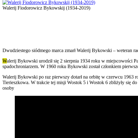
Walerij Fiodorowicz Bykowskij (1934-2019)
Dwudziestego siódmego marca zmarł Walerij Bykowski – weteran ra
W
alerij Bykowski urodził się 2 sierpnia 1934 roku w miejscowośc
spadochroniarzem. W 1960 roku Bykowski został członkiem pierwszej 
Walerij Bykowski po raz pierwszy dotarł na orbitę w czerwcu 1963 r
Tierieszkowa. W trakcie tej misji Wostok 5 i Wostok 6 zbliżyły się do
osoby