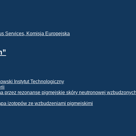
h”
rii
apa izotopów ze wzbudzeniami pigmejskimi