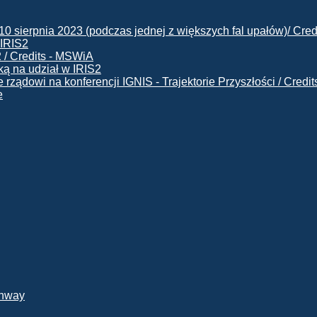
 IRIS2
ą na udział w IRIS2
e