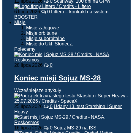
12 lipca 2026
0
Scanway: 100 dni na GPW
6 lipca 2026
0
Liftero – kontrakt na system
BOOSTER
Misje
Misje załogowe
Misje orbitalne
Misje suborbitalne
Misje do Ukł. Słonecz.
Polecamy
28 lipca 2026
0
Koniec misji Sojuz MS-28
Wcześniejsze artykuły
25 lipca 2026
0
Udany 13. test Starshipa i Super
Heavy
16 lipca 2026
0
Sojuz MS-29 na ISS