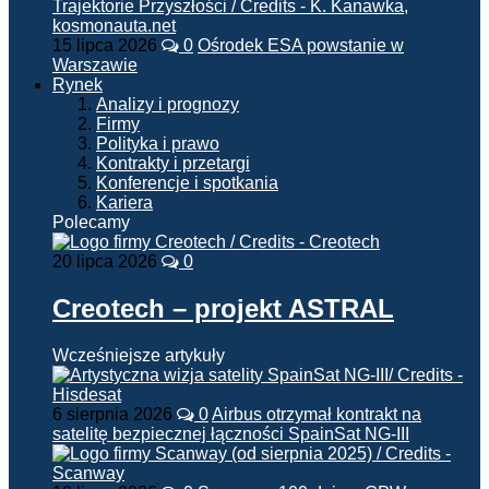
15 lipca 2026
0
Ośrodek ESA powstanie w
Warszawie
Rynek
Analizy i prognozy
Firmy
Polityka i prawo
Kontrakty i przetargi
Konferencje i spotkania
Kariera
Polecamy
20 lipca 2026
0
Creotech – projekt ASTRAL
Wcześniejsze artykuły
6 sierpnia 2026
0
Airbus otrzymał kontrakt na
satelitę bezpiecznej łączności SpainSat NG-III