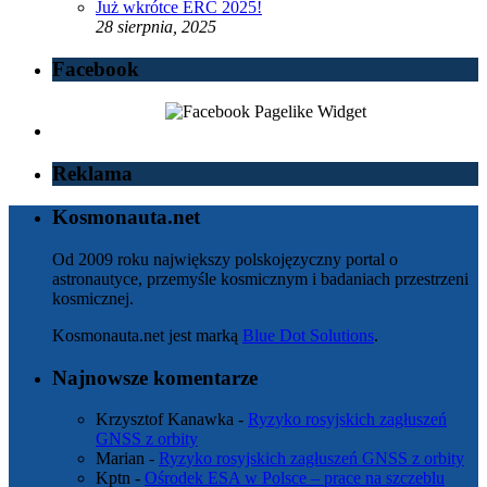
Już wkrótce ERC 2025!
28 sierpnia, 2025
Facebook
Reklama
Kosmonauta.net
Od 2009 roku największy polskojęzyczny portal o
astronautyce, przemyśle kosmicznym i badaniach przestrzeni
kosmicznej.
Kosmonauta.net jest marką
Blue Dot Solutions
.
Najnowsze komentarze
Krzysztof Kanawka
-
Ryzyko rosyjskich zagłuszeń
GNSS z orbity
Marian
-
Ryzyko rosyjskich zagłuszeń GNSS z orbity
Kptn
-
Ośrodek ESA w Polsce – prace na szczeblu