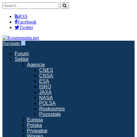
RSS
Facebook
Twitter
Navigate
Forum
Sektor
Agencje
CNES
CNSA
ESA
ISRO
JAXA
NASA
POLSA
Roskosmos
Pozostałe
Europa
Polska
Prywatne
Wojsko