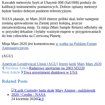
Kawałek meteorytu Sayh al Uhaymir 008 (SaU008) posłuży do
kalibracji instrumentów pomiarowych. Dobrze opisany meteoryt
będzie bardzo dobrym punktem referencyjnym.
NASA planuje, że Mars 2020 zbierze próbki skał, które następnie
zostaną sprowadzone na Ziemię przez kolejną, jeszcze
niezatwierdzoną misję. Ta misja (Mars Sample Return) odbyłaby się
w przyszłej dekadzie i byłaby ważnym etapem w przygotowaniach
do lotu człowieka na Czerwoną Planetę.
Misja Mars 2020 jest komentowana
w wątku na Polskim Forum
Astronautycznym
.
(AGU)
American Geophysical Union (AGU)
Jezero
łazik
Mars
Mars 2020
Previous Article
Radarowe spojrzenie na 2003 SD220
Next Article
Trwa government shutdown w USA
Related Posts
24 kwietnia 2026
0