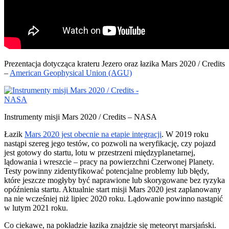
Prezentacja dotycząca krateru Jezero oraz łazika Mars 2020 / Credits
–
American Geophysical Union (AGU)
Instrumenty misji Mars 2020 / Credits – NASA
Łazik
Mars 2020 jest obecnie na etapie integracji
. W 2019 roku
nastąpi szereg jego testów, co pozwoli na weryfikację, czy pojazd
jest gotowy do startu, lotu w przestrzeni międzyplanetarnej,
lądowania i wreszcie – pracy na powierzchni Czerwonej Planety.
Testy powinny zidentyfikować potencjalne problemy lub błędy,
które jeszcze mogłyby być naprawione lub skorygowane bez ryzyka
opóźnienia startu. Aktualnie start misji Mars 2020 jest zaplanowany
na nie wcześniej niż lipiec 2020 roku. Lądowanie powinno nastąpić
w lutym 2021 roku.
Co ciekawe, na pokładzie łazika znajdzie się meteoryt marsjański.