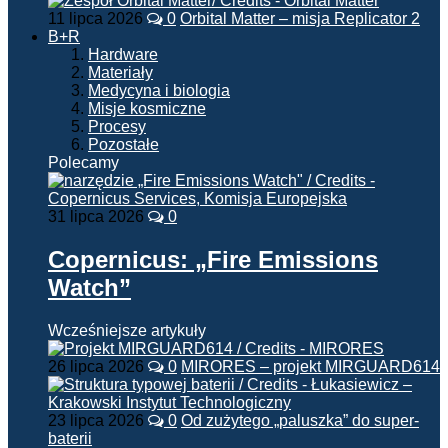
11 lipca 2026
0
Orbital Matter – misja Replicator 2
B+R
Hardware
Materiały
Medycyna i biologia
Misje kosmiczne
Procesy
Pozostałe
Polecamy
31 lipca 2026
0
Copernicus: „Fire Emissions
Watch”
Wcześniejsze artykuły
26 lipca 2026
0
MIRORES – projekt MIRGUARD614
23 lipca 2026
0
Od zużytego „paluszka” do super-
baterii