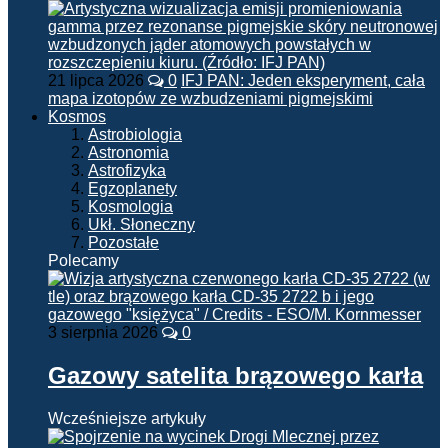
21 lipca 2026
0
IFJ PAN: Jeden eksperyment, cała
mapa izotopów ze wzbudzeniami pigmejskimi
Kosmos
Astrobiologia
Astronomia
Astrofizyka
Egzoplanety
Kosmologia
Ukł. Słoneczny
Pozostałe
Polecamy
3 sierpnia 2026
0
Gazowy satelita brązowego karła
Wcześniejsze artykuły