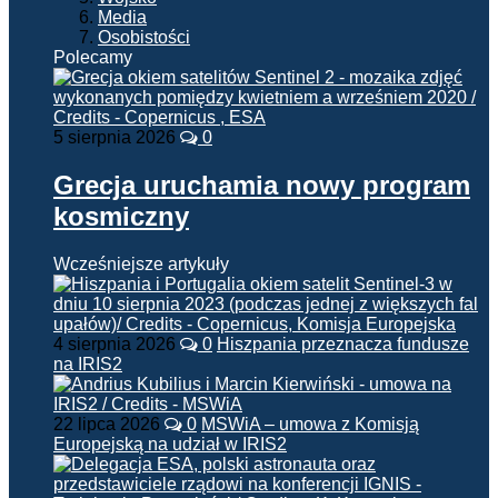
Media
Osobistości
Polecamy
5 sierpnia 2026
0
Grecja uruchamia nowy program
kosmiczny
Wcześniejsze artykuły
4 sierpnia 2026
0
Hiszpania przeznacza fundusze
na IRIS2
22 lipca 2026
0
MSWiA – umowa z Komisją
Europejską na udział w IRIS2