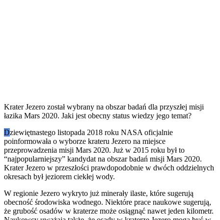
Krater Jezero został wybrany na obszar badań dla przyszłej misji
łazika Mars 2020. Jaki jest obecny status wiedzy jego temat?
D
ziewiętnastego listopada 2018 roku NASA oficjalnie
poinformowała o wyborze krateru Jezero na miejsce
przeprowadzenia misji Mars 2020. Już w 2015 roku był to
“najpopularniejszy” kandydat na obszar badań misji Mars 2020.
Krater Jezero w przeszłości prawdopodobnie w dwóch oddzielnych
okresach był jeziorem ciekłej wody.
W regionie Jezero wykryto już minerały ilaste, które sugerują
obecność środowiska wodnego. Niektóre prace naukowe sugerują,
że grubość osadów w kraterze może osiągnąć nawet jeden kilometr.
Naukowcy uważają także, że osady w kraterze Jezero mogą być w