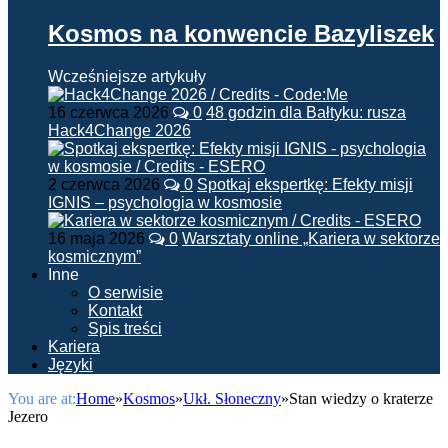
Kosmos na konwencie Bazyliszek
Wcześniejsze artykuły
16 czerwca 2026
0
48 godzin dla Bałtyku: rusza
Hack4Change 2026
2 czerwca 2026
0
Spotkaj ekspertkę: Efekty misji
IGNIS – psychologia w kosmosie
16 maja 2026
0
Warsztaty online „Kariera w sektorze
kosmicznym”
Inne
O serwisie
Kontakt
Spis treści
Kariera
Języki
You are at:
Home
»
Kosmos
»
Ukł. Słoneczny
»
Stan wiedzy o kraterze
Jezero