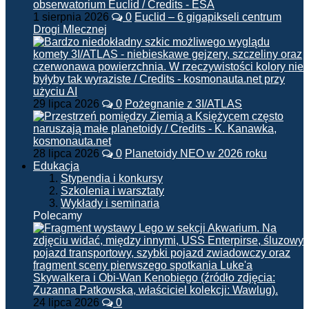
1 sierpnia 2026
0
Euclid – 6 gigapikseli centrum
Drogi Mlecznej
29 lipca 2026
0
Pożegnanie z 3I/ATLAS
28 lipca 2026
0
Planetoidy NEO w 2026 roku
Edukacja
Stypendia i konkursy
Szkolenia i warsztaty
Wykłady i seminaria
Polecamy
24 lipca 2026
0