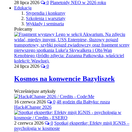
28 lipca 2026
0
Planetoidy NEO w 2026 roku
Edukacja
Stypendia i konkursy
Szkolenia i warsztaty
Wykłady i seminaria
Polecamy
24 lipca 2026
0
Kosmos na konwencie Bazyliszek
Wcześniejsze artykuły
16 czerwca 2026
0
48 godzin dla Bałtyku: rusza
Hack4Change 2026
2 czerwca 2026
0
Spotkaj ekspertkę: Efekty misji IGNIS –
psychologia w kosmosie