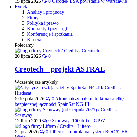
15 lipca 2026
0
Ośrodek ESA powstanie w Warszawie
Rynek
Analizy i prognozy
Firmy
Polityka i prawo
Kontrakty i przetargi
Konferencje i spotkania
Kariera
Polecamy
20 lipca 2026
0
Creotech – projekt ASTRAL
Wcześniejsze artykuły
6 sierpnia 2026
0
Airbus otrzymał kontrakt na satelitę
bezpiecznej łączności SpainSat NG-III
12 lipca 2026
0
Scanway: 100 dni na GPW
6 lipca 2026
0
Liftero – kontrakt na system BOOSTER