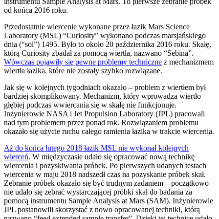
instrumentu Sample Analysis at Mars. To pierwsze zebranie próbek
od końca 2016 roku.
P
rzedostatnie wiercenie wykonane przez łazik Mars Science
Laboratory (MSL) “Curiosity” wykonano podczas marsjańskiego
dnia (“sol”) 1495. Było to około 20 października 2016 roku. Skałę,
którą Curiosity zbadał za pomocą wiertła, nazwano “Sebina”.
Wówczas pojawiły się pewne problemy techniczne
z mechanizmem
wiertła łazika, które nie zostały szybko rozwiązane.
Jak się w kolejnych tygodniach okazało – problem z wiertłem był
bardziej skomplikowany. Mechanizm, który wprowadza wiertło
głębiej podczas wwiercania się w skałę nie funkcjonuje.
Inżynierowie NASA i Jet Propulsion Laboratory (JPL) pracowali
nad tym problemem przez ponad rok. Rozwiązaniem problemu
okazało się użycie ruchu całego ramienia łazika w trakcie wiercenia.
Aż do końca lutego 2018 łazik MSL nie wykonał kolejnych
wierceń
. W międzyczasie udało się opracować nową technikę
wiercenia i pozyskiwania próbek. Po pierwszych udanych testach
wiercenia w maju 2018 nadszedł czas na pozyskanie próbek skał.
Zebranie próbek okazało się być trudnym zadaniem – początkowo
nie udało się zebrać wystarczającej próbki skał do badania za
pomocą instrumentu Sample Analysis at Mars (SAM). Inżynierowie
JPL postanowili skorzystać z nowo opracowanej techniki, którą
nazwano “feed extended sample transfer”. Dzięki tej technice udało