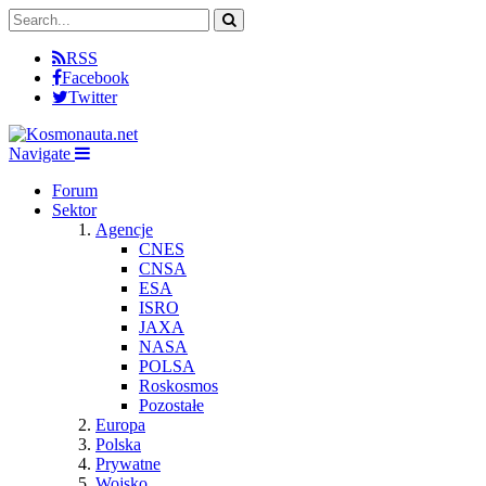
RSS
Facebook
Twitter
Navigate
Forum
Sektor
Agencje
CNES
CNSA
ESA
ISRO
JAXA
NASA
POLSA
Roskosmos
Pozostałe
Europa
Polska
Prywatne
Wojsko