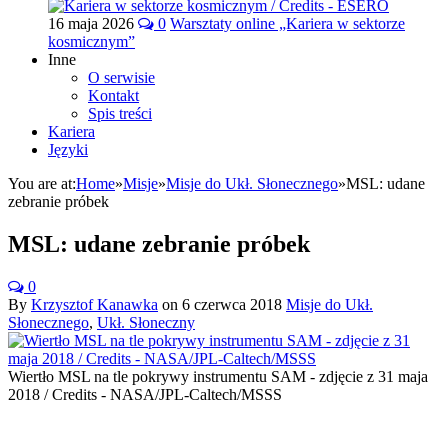
16 maja 2026
0
Warsztaty online „Kariera w sektorze
kosmicznym”
Inne
O serwisie
Kontakt
Spis treści
Kariera
Języki
You are at:
Home
»
Misje
»
Misje do Ukł. Słonecznego
»
MSL: udane
zebranie próbek
MSL: udane zebranie próbek
0
By
Krzysztof Kanawka
on
6 czerwca 2018
Misje do Ukł.
Słonecznego
,
Ukł. Słoneczny
Wiertło MSL na tle pokrywy instrumentu SAM - zdjęcie z 31 maja
2018 / Credits - NASA/JPL-Caltech/MSSS