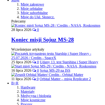
Misje
Misje załogowe
Misje orbitalne
Misje suborbitalne
Misje do Ukł. Słonecz.
Polecamy
28 lipca 2026
0
Koniec misji Sojuz MS-28
Wcześniejsze artykuły
25 lipca 2026
0
Udany 13. test Starshipa i Super Heavy
16 lipca 2026
0
Sojuz MS-29 na ISS
11 lipca 2026
0
Orbital Matter – misja Replicator 2
B+R
Hardware
Materiały
Medycyna i biologia
Misje kosmiczne
Procesy