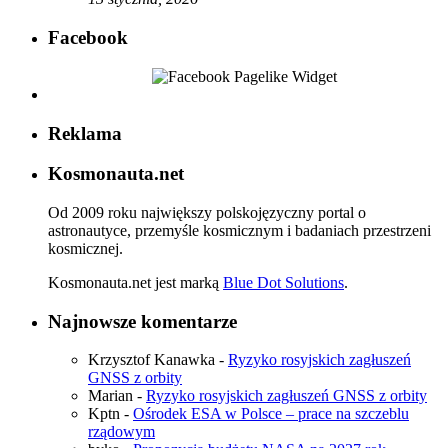
Facebook
Reklama
Kosmonauta.net
Od 2009 roku największy polskojęzyczny portal o
astronautyce, przemyśle kosmicznym i badaniach przestrzeni
kosmicznej.
Kosmonauta.net jest marką
Blue Dot Solutions
.
Najnowsze komentarze
Krzysztof Kanawka
-
Ryzyko rosyjskich zagłuszeń
GNSS z orbity
Marian
-
Ryzyko rosyjskich zagłuszeń GNSS z orbity
Kptn
-
Ośrodek ESA w Polsce – prace na szczeblu
rządowym