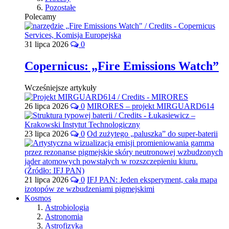
Pozostałe
Polecamy
31 lipca 2026
0
Copernicus: „Fire Emissions Watch”
Wcześniejsze artykuły
26 lipca 2026
0
MIRORES – projekt MIRGUARD614
23 lipca 2026
0
Od zużytego „paluszka” do super-baterii
21 lipca 2026
0
IFJ PAN: Jeden eksperyment, cała mapa
izotopów ze wzbudzeniami pigmejskimi
Kosmos
Astrobiologia
Astronomia
Astrofizyka