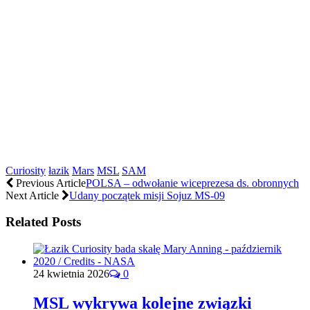
Curiosity
łazik
Mars
MSL
SAM
Previous Article
POLSA – odwołanie wiceprezesa ds. obronnych
Next Article
Udany początek misji Sojuz MS-09
Related Posts
24 kwietnia 2026
0
MSL wykrywa kolejne związki