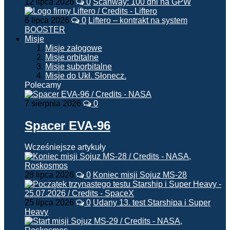
12 lipca 2026
0
Scanway: 100 dni na GPW
6 lipca 2026
0
Liftero – kontrakt na system
BOOSTER
Misje
Misje załogowe
Misje orbitalne
Misje suborbitalne
Misje do Ukł. Słonecz.
Polecamy
7 sierpnia 2026
0
Spacer EVA-96
Wcześniejsze artykuły
28 lipca 2026
0
Koniec misji Sojuz MS-28
25 lipca 2026
0
Udany 13. test Starshipa i Super
Heavy