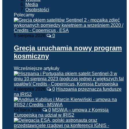
Media
Osobistości
Polecamy
5 sierpnia 2026
0
Grecja uruchamia nowy program
kosmiczny
Wcześniejsze artykuły
4 sierpnia 2026
0
Hiszpania przeznacza fundusze
na IRIS2
22 lipca 2026
0
MSWiA – umowa z Komisją
Europejską na udział w IRIS2