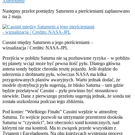
Astro0umsf
Następny przelot pomiędzy Saturnem a pierścieniami zaplanowano
na 2 maja.
Cassini między Saturnem a jego pierścieniami –
wizualizacja / Credits: NASA-JPL
Przejścia w pobliżu Saturna nie są pozbawione ryzyka – w pobliżu
tej planety wciąż może być pewna ilość pyłu. Dlatego główna
antena sondy będzie chroniła resztę pojazdu. Jeśli dojdzie do
uderzenia z drobinami pyłu, wówczas NASA ma kilka
przygotowanych planów awaryjnych. Warto jednak dodać, że
modele dystrybucji pyłu sugerują, że blisko Saturna – tam gdzie
będzie przelatywać Cassini – pyłu powinno być stosunkowo
niewiele. Dane z pierwszego przelotu sugerują jednak, że sonda nie
została uszkodzona podczas tego zbliżenia.
Pod koniec “Wielkiego Finału” Cassini wejdzie w atmosferę
Saturna. To wejście pozwoli na utrzymanie przestrzeni dookoła
Saturna w “czystości”, bez obecności sond kosmicznych, nad
którymi nie ma kontroli. Ma to związek przede wszystkim z
Tytanem i Enceladusem. Na obu księżycach występują procesy