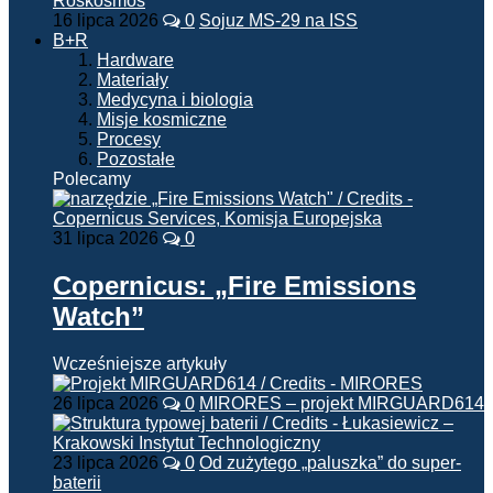
16 lipca 2026
0
Sojuz MS-29 na ISS
B+R
Hardware
Materiały
Medycyna i biologia
Misje kosmiczne
Procesy
Pozostałe
Polecamy
31 lipca 2026
0
Copernicus: „Fire Emissions
Watch”
Wcześniejsze artykuły
26 lipca 2026
0
MIRORES – projekt MIRGUARD614
23 lipca 2026
0
Od zużytego „paluszka” do super-
baterii