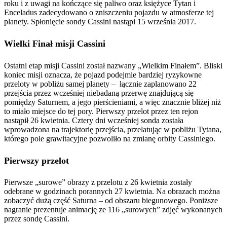
roku i z uwagi na kończące się paliwo oraz księżyce Tytan i
Enceladus zadecydowano o zniszczeniu pojazdu w atmosferze tej
planety. Spłonięcie sondy Cassini nastąpi 15 września 2017.
Wielki Finał misji Cassini
Ostatni etap misji Cassini został nazwany „Wielkim Finałem”. Bliski
koniec misji oznacza, że pojazd podejmie bardziej ryzykowne
przeloty w pobliżu samej planety – łącznie zaplanowano 22
przejścia przez wcześniej niebadaną przerwę znajdującą się
pomiędzy Saturnem, a jego pierścieniami, a więc znacznie bliżej niż
to miało miejsce do tej pory. Pierwszy przelot przez ten rejon
nastąpił 26 kwietnia. Cztery dni wcześniej sonda została
wprowadzona na trajektorię przejścia, przelatując w pobliżu Tytana,
którego pole grawitacyjne pozwoliło na zmianę orbity Cassiniego.
Pierwszy przelot
Pierwsze „surowe” obrazy z przelotu z 26 kwietnia zostały
odebrane w godzinach porannych 27 kwietnia. Na obrazach można
zobaczyć dużą część Saturna – od obszaru biegunowego. Poniższe
nagranie prezentuje animację ze 116 „surowych” zdjęć wykonanych
przez sondę Cassini.