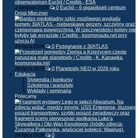
1 sierpnia 2026
0
Euclid – 6 gigapikseli centrum
Drogi Mlecznej
29 lipca 2026
0
Pożegnanie z 3I/ATLAS
28 lipca 2026
0
Planetoidy NEO w 2026 roku
Edukacja
Stypendia i konkursy
Szkolenia i warsztaty
Wykłady i seminaria
Polecamy
24 lipca 2026
0