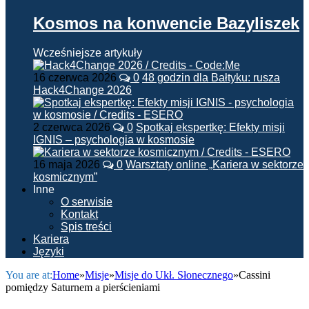
Kosmos na konwencie Bazyliszek
Wcześniejsze artykuły
16 czerwca 2026
0
48 godzin dla Bałtyku: rusza
Hack4Change 2026
2 czerwca 2026
0
Spotkaj ekspertkę: Efekty misji
IGNIS – psychologia w kosmosie
16 maja 2026
0
Warsztaty online „Kariera w sektorze
kosmicznym”
Inne
O serwisie
Kontakt
Spis treści
Kariera
Języki
You are at:
Home
»
Misje
»
Misje do Ukł. Słonecznego
»
Cassini
pomiędzy Saturnem a pierścieniami