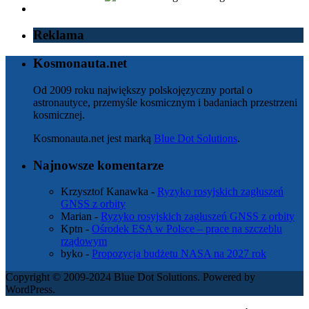
Reklama
Kosmonauta.net
Od 2009 roku największy polskojęzyczny portal o
astronautyce, przemyśle kosmicznym i badaniach przestrzeni
kosmicznej.
Kosmonauta.net jest marką
Blue Dot Solutions
.
Najnowsze komentarze
Krzysztof Kanawka
-
Ryzyko rosyjskich zagłuszeń
GNSS z orbity
Marian
-
Ryzyko rosyjskich zagłuszeń GNSS z orbity
Kptn
-
Ośrodek ESA w Polsce – prace na szczeblu
rządowym
byko
-
Propozycja budżetu NASA na 2027 rok
Copyright © 2009-2024 Blue Dot Solutions. Powered by
WordPress.