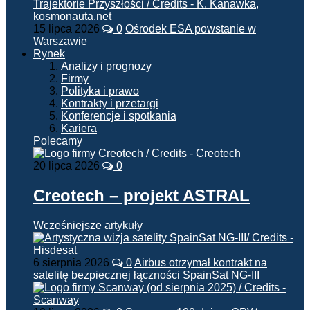
15 lipca 2026
0
Ośrodek ESA powstanie w
Warszawie
Rynek
Analizy i prognozy
Firmy
Polityka i prawo
Kontrakty i przetargi
Konferencje i spotkania
Kariera
Polecamy
20 lipca 2026
0
Creotech – projekt ASTRAL
Wcześniejsze artykuły
6 sierpnia 2026
0
Airbus otrzymał kontrakt na
satelitę bezpiecznej łączności SpainSat NG-III