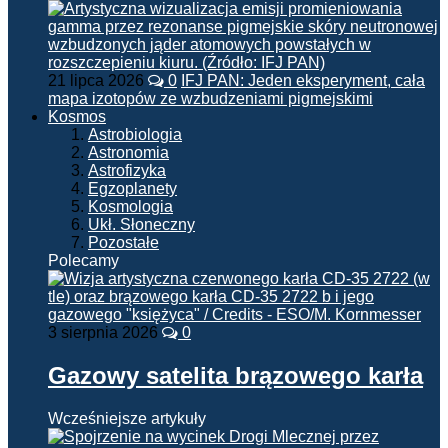
21 lipca 2026
0
IFJ PAN: Jeden eksperyment, cała
mapa izotopów ze wzbudzeniami pigmejskimi
Kosmos
Astrobiologia
Astronomia
Astrofizyka
Egzoplanety
Kosmologia
Ukł. Słoneczny
Pozostałe
Polecamy
3 sierpnia 2026
0
Gazowy satelita brązowego karła
Wcześniejsze artykuły