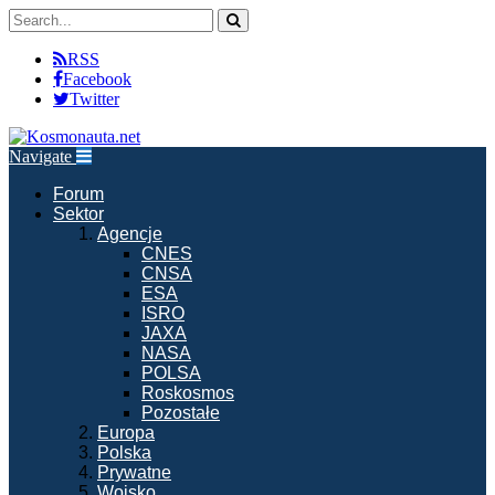
RSS
Facebook
Twitter
Navigate
Forum
Sektor
Agencje
CNES
CNSA
ESA
ISRO
JAXA
NASA
POLSA
Roskosmos
Pozostałe
Europa
Polska
Prywatne
Wojsko