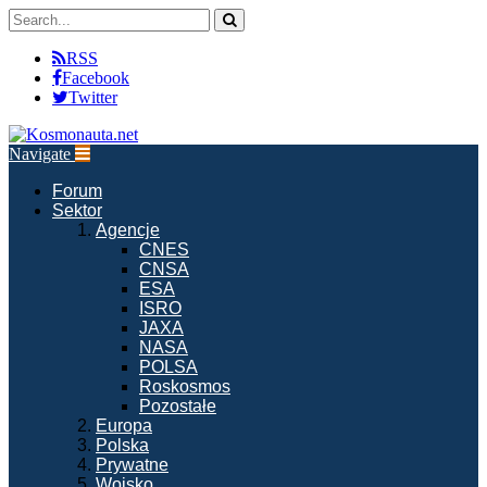
RSS
Facebook
Twitter
Navigate
Forum
Sektor
Agencje
CNES
CNSA
ESA
ISRO
JAXA
NASA
POLSA
Roskosmos
Pozostałe
Europa
Polska
Prywatne
Wojsko