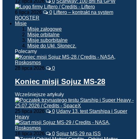
12 lipca 2026
0
Scanway: 100 dni na GPW
6 lipca 2026
0
Liftero – kontrakt na system
BOOSTER
Misje
Misje załogowe
Misje orbitalne
Misje suborbitalne
Misje do Ukł. Słonecz.
Polecamy
28 lipca 2026
0
Koniec misji Sojuz MS-28
Wcześniejsze artykuły
25 lipca 2026
0
Udany 13. test Starshipa i Super
Heavy
16 lipca 2026
0
Sojuz MS-29 na ISS