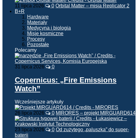
11 lipca 2026
0
Orbital Matter – misja Replicator 2
B+R
Hardware
Materiały
Medycyna i biologia
Misje kosmiczne
Procesy
Pozostałe
Polecamy
31 lipca 2026
0
Copernicus: „Fire Emissions
Watch”
Wcześniejsze artykuły
26 lipca 2026
0
MIRORES – projekt MIRGUARD614
23 lipca 2026
0
Od zużytego „paluszka” do super-
baterii