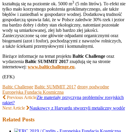
3
kształtują się na poziomie ok. 5000 m
(5 mln litrów). To efekt nie
tylko mało korzystnego położenia geoklimatycznego, ale także
błędów i zaniedbań w gospodarce wodnej. Dodatkową trudność
gospodarczą sprawia fakt, że w Polsce zaledwie 30% rzek i jezior
ma bardzo dobry i dobry stan ekologiczny, natomiast pozostałe
wody są umiarkowanej, złej lub bardzo złej jakości.
Zanieczyszczone są one głównie odpadami organicznymi oraz
biogenami (azot i fosfor), pochodzącymi z nawozów rolniczych,
a także ściekami przemysłowymi i komunalnymi.
Bieżące informacje na temat projektu
Baltic Challenge
oraz
wydarzenia
Baltic SUMMIT 2017
znajdują się na stronie
internetowej:
www.balticchallenge.eu
.
(EFK)
Baltic Challenge
Baltic SUMMIT 2017
drony podwodne
Europejska Fundacja Kosmiczna
Previous Article
Złe materiały przyczyną problemów rosyjskich
rakiet?
Next Article
Naukowcy z Harvardu stworzyli metaliczny wodór
Related Posts