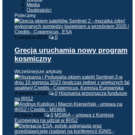
Media
Osobistości
Polecamy
5 sierpnia 2026
0
Grecja uruchamia nowy program
kosmiczny
Wcześniejsze artykuły
4 sierpnia 2026
0
Hiszpania przeznacza fundusze
na IRIS2
22 lipca 2026
0
MSWiA – umowa z Komisją
Europejską na udział w IRIS2