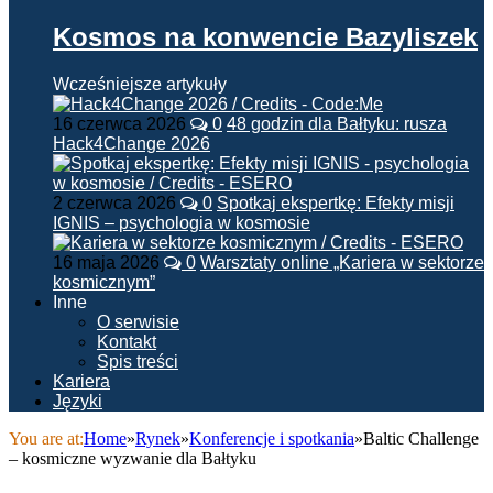
Kosmos na konwencie Bazyliszek
Wcześniejsze artykuły
16 czerwca 2026
0
48 godzin dla Bałtyku: rusza
Hack4Change 2026
2 czerwca 2026
0
Spotkaj ekspertkę: Efekty misji
IGNIS – psychologia w kosmosie
16 maja 2026
0
Warsztaty online „Kariera w sektorze
kosmicznym”
Inne
O serwisie
Kontakt
Spis treści
Kariera
Języki
You are at:
Home
»
Rynek
»
Konferencje i spotkania
»
Baltic Challenge
– kosmiczne wyzwanie dla Bałtyku