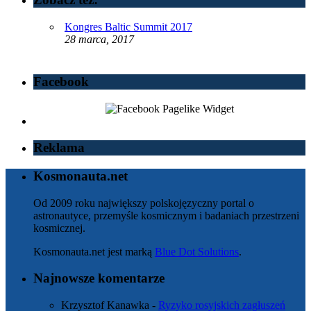
Kongres Baltic Summit 2017
28 marca, 2017
Facebook
Reklama
Kosmonauta.net
Od 2009 roku największy polskojęzyczny portal o
astronautyce, przemyśle kosmicznym i badaniach przestrzeni
kosmicznej.
Kosmonauta.net jest marką
Blue Dot Solutions
.
Najnowsze komentarze
Krzysztof Kanawka
-
Ryzyko rosyjskich zagłuszeń