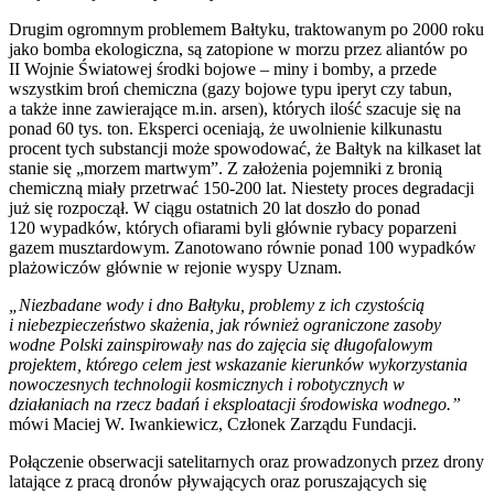
Drugim ogromnym problemem Bałtyku, traktowanym po 2000 roku
jako bomba ekologiczna, są zatopione w morzu przez aliantów po
II Wojnie Światowej środki bojowe – miny i bomby, a przede
wszystkim broń chemiczna (gazy bojowe typu iperyt czy tabun,
a także inne zawierające m.in. arsen), których ilość szacuje się na
ponad 60 tys. ton. Eksperci oceniają, że uwolnienie kilkunastu
procent tych substancji może spowodować, że Bałtyk na kilkaset lat
stanie się „morzem martwym”. Z założenia pojemniki z bronią
chemiczną miały przetrwać 150-200 lat. Niestety proces degradacji
już się rozpoczął. W ciągu ostatnich 20 lat doszło do ponad
120 wypadków, których ofiarami byli głównie rybacy poparzeni
gazem musztardowym. Zanotowano równie ponad 100 wypadków
plażowiczów głównie w rejonie wyspy Uznam.
„Niezbadane wody i dno Bałtyku, problemy z ich czystością
i niebezpieczeństwo skażenia, jak również ograniczone zasoby
wodne Polski zainspirowały nas do zajęcia się długofalowym
projektem, którego celem jest wskazanie kierunków wykorzystania
nowoczesnych technologii kosmicznych i robotycznych w
działaniach na rzecz badań i eksploatacji środowiska wodnego.”
mówi Maciej W. Iwankiewicz, Członek Zarządu Fundacji.
Połączenie obserwacji satelitarnych oraz prowadzonych przez drony
latające z pracą dronów pływających oraz poruszających się