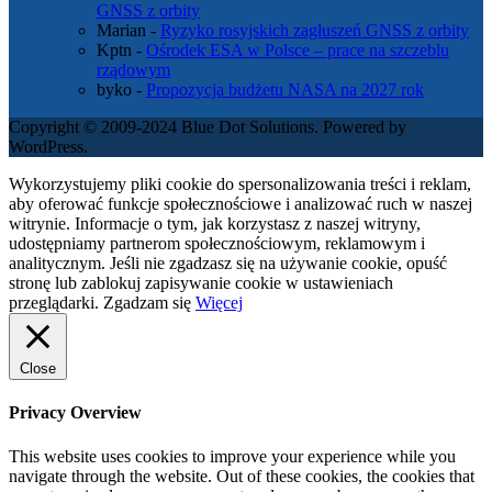
GNSS z orbity
Marian
-
Ryzyko rosyjskich zagłuszeń GNSS z orbity
Kptn
-
Ośrodek ESA w Polsce – prace na szczeblu
rządowym
byko
-
Propozycja budżetu NASA na 2027 rok
Copyright © 2009-2024 Blue Dot Solutions. Powered by
WordPress.
Wykorzystujemy pliki cookie do spersonalizowania treści i reklam,
aby oferować funkcje społecznościowe i analizować ruch w naszej
witrynie. Informacje o tym, jak korzystasz z naszej witryny,
udostępniamy partnerom społecznościowym, reklamowym i
analitycznym. Jeśli nie zgadzasz się na używanie cookie, opuść
stronę lub zablokuj zapisywanie cookie w ustawieniach
przeglądarki.
Zgadzam się
Więcej
Close
Privacy Overview
This website uses cookies to improve your experience while you
navigate through the website. Out of these cookies, the cookies that