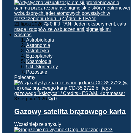
21 lipca 2026
0
IFJ PAN: Jeden eksperyment, cała
mapa izotopów ze wzbudzeniami pigmejskimi
Kosmos
Astrobiologia
Astronomia
Astrofizyka
Egzoplanety
Kosmologia
Ukł. Słoneczny
Pozostałe
Polecamy
3 sierpnia 2026
0
Gazowy satelita brązowego karła
Wcześniejsze artykuły