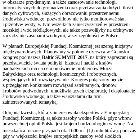
w obszarze przydennym, a także zastosowanie technologii
informatycznych do gromadzenia oraz przetwarzania dużych ilości
danych cyfrowych, służących obrazowaniu przestrzennemu
środowiska wodnego, pozwoliłoby nie tylko monitorować stan
i przepływ wody, w tym wszelkich zanieczyszczeń w przestrzeni
morskiej i wód śródlądowych, ale także pozwoliłyby na efektywne
zarządzanie zasobami wodnymi, w szczególności w Polsce.
W planach Europejskiej Fundacji Kosmicznej jest szereg inicjatyw
międzynarodowych. Planowany w połowie czerwca w Gdańsku
kongres pod nazwą
Baltic SUMMIT 2017
, na który zapraszani są
przedstawiciele świata polityki, biznesu i nauki z krajów
nadbałtyckich ma na celu omówienie problemów Morza
Bałtyckiego oraz technologii kosmicznych i robotycznych,
wspierających ich rozwiązywanie. Kongres połączony będzie
z przeglądem-konkursem rozwiązań satelitarnych, dronów
i robotów podwodnych, umożliwiających eksplorację i eksploatację
środowiska wodnego, a także warsztatami dla firm
zainteresowanych tematyką.
Odrębną kwestią, która zainteresowała ekspertów z Europejskiej
Fundacji Kosmicznej, są także zasoby wodne Polski, gdyż wbrew
powszechnej opinii Polska jest krajem bardzo ubogim w wodę. Na
3
mieszkańca rocznie przypada ok. 1600 m
(1,6 mln litrów), podczas
gdy w większości krajów europejskich zasoby wód słodkich