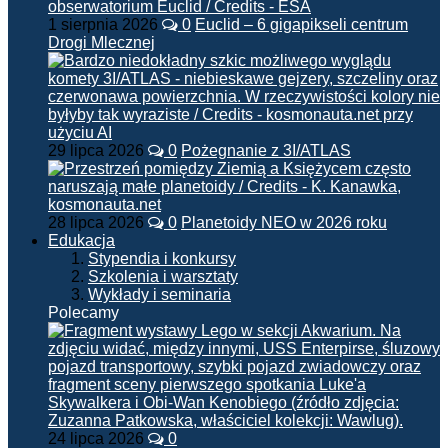
1 sierpnia 2026
0
Euclid – 6 gigapikseli centrum
Drogi Mlecznej
29 lipca 2026
0
Pożegnanie z 3I/ATLAS
28 lipca 2026
0
Planetoidy NEO w 2026 roku
Edukacja
Stypendia i konkursy
Szkolenia i warsztaty
Wykłady i seminaria
Polecamy
24 lipca 2026
0