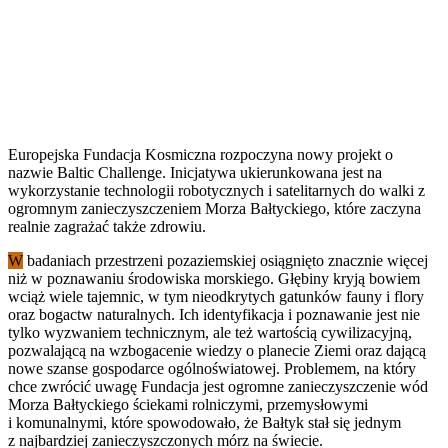
Europejska Fundacja Kosmiczna rozpoczyna nowy projekt o
nazwie Baltic Challenge. Inicjatywa ukierunkowana jest na
wykorzystanie technologii robotycznych i satelitarnych do walki z
ogromnym zanieczyszczeniem Morza Bałtyckiego, które zaczyna
realnie zagrażać także zdrowiu.
W
badaniach przestrzeni pozaziemskiej osiągnięto znacznie więcej
niż w poznawaniu środowiska morskiego. Głębiny kryją bowiem
wciąż wiele tajemnic, w tym nieodkrytych gatunków fauny i flory
oraz bogactw naturalnych. Ich identyfikacja i poznawanie jest nie
tylko wyzwaniem technicznym, ale też wartością cywilizacyjną,
pozwalającą na wzbogacenie wiedzy o planecie Ziemi oraz dającą
nowe szanse gospodarce ogólnoświatowej. Problemem, na który
chce zwrócić uwagę Fundacja jest ogromne zanieczyszczenie wód
Morza Bałtyckiego ściekami rolniczymi, przemysłowymi
i komunalnymi, które spowodowało, że Bałtyk stał się jednym
z najbardziej zanieczyszczonych mórz na świecie.