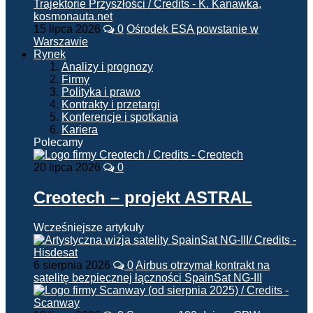
15 lipca 2026
0
Ośrodek ESA powstanie w
Warszawie
Rynek
Analizy i prognozy
Firmy
Polityka i prawo
Kontrakty i przetargi
Konferencje i spotkania
Kariera
Polecamy
20 lipca 2026
0
Creotech – projekt ASTRAL
Wcześniejsze artykuły
6 sierpnia 2026
0
Airbus otrzymał kontrakt na
satelitę bezpiecznej łączności SpainSat NG-III