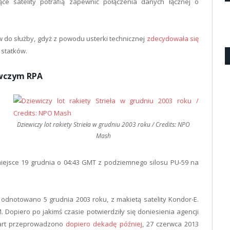
jące satelity potrafią zapewnić połączenia danych łącznej o
ów do służby, gdyż z powodu usterki technicznej
zdecydowała się
 statków.
owczym RPA
Dziewiczy lot rakiety Strieła w grudniu 2003 roku / Credits: NPO
Mash
 miejsce 19 grudnia o 04:43 GMT z podziemnego silosu PU-59 na
ie odnotowano 5 grudnia 2003 roku, z makietą satelity Kondor-E.
. Dopiero po jakimś czasie potwierdziły się doniesienia agencji
 start przeprowadzono
dopiero dekadę później
, 27 czerwca 2013