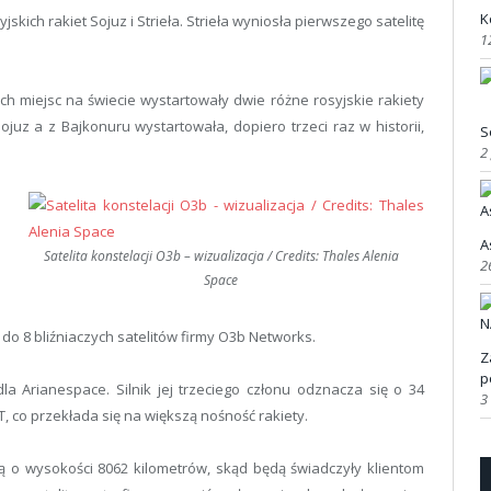
K
jskich rakiet Sojuz i Strieła. Strieła wyniosła pierwszego satelitę
1
ch miejsc na świecie wystartowały dwie różne rosyjskie rakiety
juz a z Bajkonuru wystartowała, dopiero trzeci raz w historii,
S
2
A
Satelita konstelacji O3b – wizualizacja / Credits: Thales Alenia
2
Space
do 8 bliźniaczych satelitów firmy O3b Networks.
Z
p
la Arianespace. Silnik jej trzeciego członu odznacza się o 34
3
 co przekłada się na większą nośność rakiety.
ową o wysokości 8062 kilometrów, skąd będą świadczyły klientom