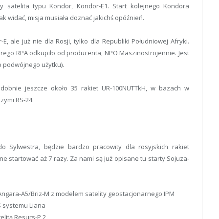
y satelita typu Kondor, Kondor-E1. Start kolejnego Kondora
ak widać, misja musiała doznać jakichś opóźnień.
, ale już nie dla Rosji, tylko dla Republiki Południowej Afryki.
órego RPA odkupiło od producenta, NPO Maszinostrojennie. Jest
b podwójnego użytku).
odobnie jeszcze około 35 rakiet UR-100NUTTkH, w bazach w
zymi RS-24.
o Sylwestra, będzie bardzo pracowity dla rosyjskich rakiet
e startować aż 7 razy. Za nami są już opisane tu starty Sojuza-
i Angara-A5/Briz-M z modelem satelity geostacjonarnego IPM
-S systemu Liana
elitą Resurs-P 2