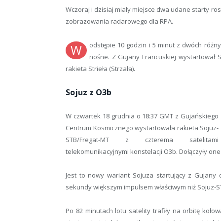
Wczoraj i dzisiaj miały miejsce dwa udane starty rosy
zobrazowania radarowego dla RPA.
odstępie 10 godzin i 5 minut z dwóch różny
W
nośne. Z Gujany Francuskiej wystartował So
rakieta Strieła (Strzała).
Sojuz z O3b
W czwartek 18 grudnia o 18:37 GMT z Gujańskiego
Centrum Kosmicznego wystartowała rakieta Sojuz-
STB/Fregat-MT z czterema satelitami
telekomunikacyjnymi konstelacji O3b. Dołączyły one 
Jest to nowy wariant Sojuza startujący z Gujany d
sekundy większym impulsem właściwym niż Sojuz-ST,
Po 82 minutach lotu satelity trafiły na orbitę koł