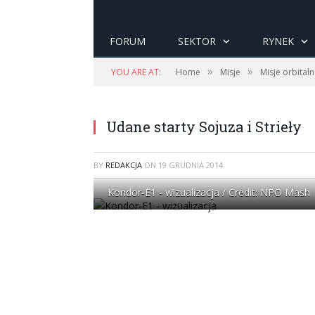
FORUM
SEKTOR
RYNEK
»
»
YOU ARE AT:
Home
Misje
Misje orbital
Udane starty Sojuza i Strieły
BY
REDAKCJA
ON
19 GRUDNIA 2014
Kondor-E1 - wizualizacja / Credit: NPO Mash