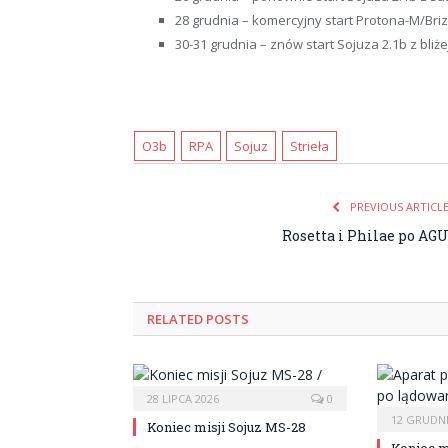
28 grudnia – komercyjny start Protona-M/Briz
30-31 grudnia – znów start Sojuza 2.1b z bliże
O3b
RPA
Sojuz
Strieła
PREVIOUS ARTICL
Rosetta i Philae po AG
RELATED POSTS
28 LIPCA 2026
0
12 GRUDNI
Koniec misji Sojuz MS-28
Koniec m