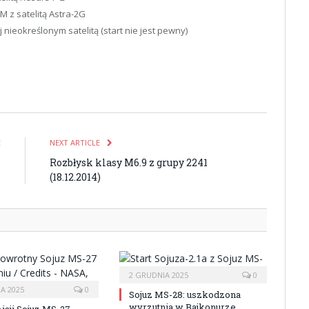
M z satelitą Astra-2G
j nieokreślonym satelitą (start nie jest pewny)
E
NEXT ARTICLE
U
Rozbłysk klasy M6.9 z grupy 2241
(18.12.2014)
2 GRUDNIA 2025
0
A 2025
0
Sojuz MS-28: uszkodzona
wyrzutnia w Bajkonurze
isji Sojuz MS-27