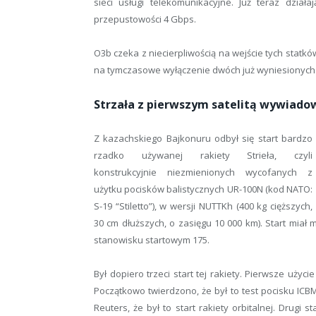
sieci usługi telekomunikacyjne. Już teraz działa
przepustowości 4 Gbps.
O3b czeka z niecierpliwością na wejście tych statk
na tymczasowe wyłączenie dwóch już wyniesionych
Strzała z pierwszym satelitą wywiad
Z kazachskiego Bajkonuru odbył się start bardzo
rzadko używanej rakiety Strieła, czyli
konstrukcyjnie niezmienionych wycofanych z
użytku pocisków balistycznych UR-100N (kod NATO:
S-19 “Stiletto”), w wersji NUTTKh (400 kg cięższych,
30 cm dłuższych, o zasięgu 10 000 km). Start miał
stanowisku startowym 175.
Był dopiero trzeci start tej rakiety. Pierwsze użyc
Początkowo twierdzono, że był to test pocisku ICBM
Reuters, że był to start rakiety orbitalnej. Drugi