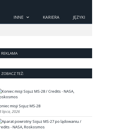
INNE
KARIERA
JĘZYKI
REKLAMA
ZOBACZ TEŻ:
oniec misji Sojuz MS-28
8 lipca, 2026