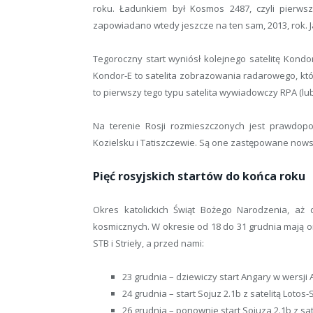
roku. Ładunkiem był Kosmos 2487, czyli pierwsz
zapowiadano wtedy jeszcze na ten sam, 2013, rok. J
Tegoroczny start wyniósł kolejnego satelitę Kondor-E
Kondor-E to satelita zobrazowania radarowego, kt
to pierwszy tego typu satelita wywiadowczy RPA (lu
Na terenie Rosji rozmieszczonych jest prawdop
Kozielsku i Tatiszczewie. Są one zastępowane nows
Pięć rosyjskich startów do końca roku
Okres katolickich Świąt Bożego Narodzenia, aż d
kosmicznych. W okresie od 18 do 31 grudnia mają on
STB i Strieły, a przed nami:
23 grudnia – dziewiczy start Angary w wersj
24 grudnia – start Sojuz 2.1b z satelitą Lotos
26 grudnia – ponownie start Sojuza 2.1b z sat