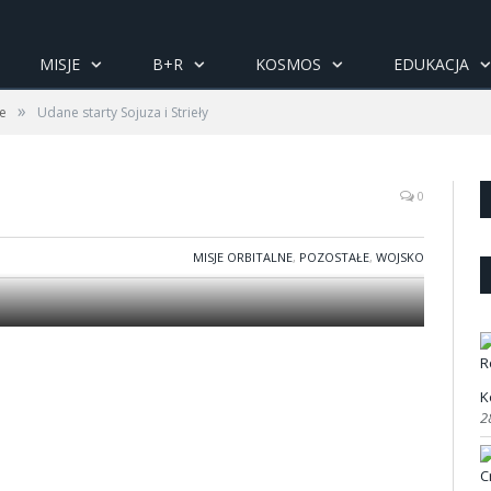
MISJE
B+R
KOSMOS
EDUKACJA
»
ne
Udane starty Sojuza i Strieły
0
MISJE ORBITALNE
,
POZOSTAŁE
,
WOJSKO
K
2